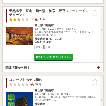
天然温泉 富山 剱の湯 御宿 野乃（ドーミーイン
お気に入
チェーン）
りに追加
3.0点
/ 1 件
富山県 / 富山市
新相ノ木駅11.74km
大手モール駅59m
富山駅より路面電車環状線「大手モール」下車徒歩2分・
北陸自動車道『富…
営業時間 15:00～21:00
入浴料金 900円～
日帰り
宿泊
楽天トラベルの宿泊プランを見る
関連情報から探す
コンセプトホテル和休
お気に入
りに追加
-点
/ 0 件
富山県 / 富山市
新相ノ木駅11.80km
富山駅283m
富山駅南口〈正面口）より線路と平行に右横方向に徒歩3
分、富山空港から…
営業時間