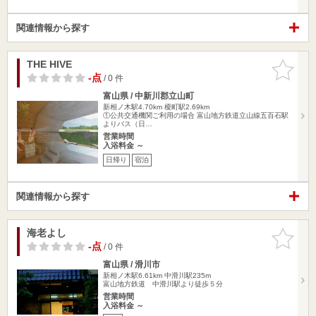
関連情報から探す
THE HIVE
お気に入
りに追加
-点
/ 0 件
富山県 / 中新川郡立山町
新相ノ木駅4.70km
榎町駅2.69km
①公共交通機関ご利用の場合 富山地方鉄道立山線五百石駅
よりバス（日…
営業時間
入浴料金 ～
日帰り
宿泊
関連情報から探す
海老よし
お気に入
りに追加
-点
/ 0 件
富山県 / 滑川市
新相ノ木駅6.61km
中滑川駅235m
富山地方鉄道 中滑川駅より徒歩５分
営業時間
入浴料金 ～