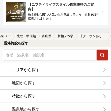
【ニフティライフスタイル株主優待のご案
内】
株主優待制度で人気の温浴施設に行こう！対象施設が
拡充されました！
温泉TOP
北陸・甲信越
富山県
新相ノ木駅
【クーポンあり】新相ノ木駅近くの温泉宿・温泉旅館・ホテルおすすめ(2026年版)
温浴施設を探す
エリアから探す
地図から探す
特徴から探す
温泉地から探す