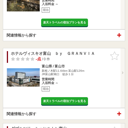
営業時間
入浴料金 ～
宿泊
楽天トラベルの宿泊プランを見る
関連情報から探す
ホテルヴィスキオ富山 ｂｙ ＧＲＡＮＶＩＡ
お気に入
りに追加
-点
/ 0 件
富山県 / 富山市
新相ノ木駅11.64km
富山駅126m
JR富山駅南口 徒歩１分
営業時間
入浴料金 ～
宿泊
楽天トラベルの宿泊プランを見る
関連情報から探す