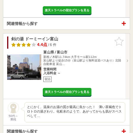
楽天トラベルの宿泊プランを見る
関連情報から探す
剣の湯 ドーミーイン富山
お気に入
りに追加
4.4点
/ 6 件
富山県 / 富山市
新相ノ木駅11.74km
大手モール駅112m
富山駅より徒歩15分（富山駅より無料送迎バスあり）北陸
自動車道 富山…
営業時間
入浴料金 ～
宿泊
楽天トラベルの宿泊プランを見る
とにかく、温泉のお湯の質が最高に良かった！ 薄い茶褐色でト
ロトロの湯ざわり。化粧水のようで、あがってからも肌がスベス
ベして…
50代～
男性
関連情報から探す