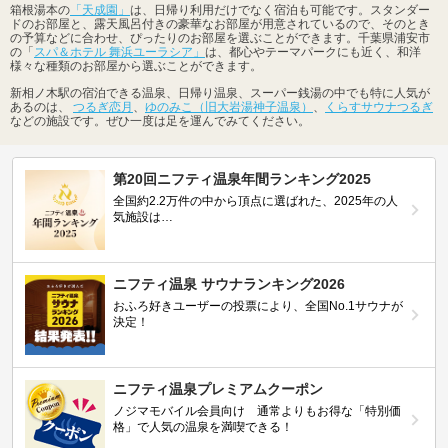
箱根湯本の
「天成園」
は、日帰り利用だけでなく宿泊も可能です。スタンダー
ドのお部屋と、露天風呂付きの豪華なお部屋が用意されているので、そのとき
の予算などに合わせ、ぴったりのお部屋を選ぶことができます。千葉県浦安市
の「
スパ＆ホテル 舞浜ユーラシア」
は、都心やテーマパークにも近く、和洋
様々な種類のお部屋から選ぶことができます。
新相ノ木駅の宿泊できる温泉、日帰り温泉、スーパー銭湯の中でも特に人気が
あるのは、
つるぎ恋月
、
ゆのみこ（旧大岩湯神子温泉）
、
くらすサウナつるぎ
などの施設です。ぜひ一度は足を運んでみてください。
第20回ニフティ温泉年間ランキング2025
全国約2.2万件の中から頂点に選ばれた、2025年の人
気施設は…
ニフティ温泉 サウナランキング2026
おふろ好きユーザーの投票により、全国No.1サウナが
決定！
ニフティ温泉プレミアムクーポン
ノジマモバイル会員向け 通常よりもお得な「特別価
格」で人気の温泉を満喫できる！