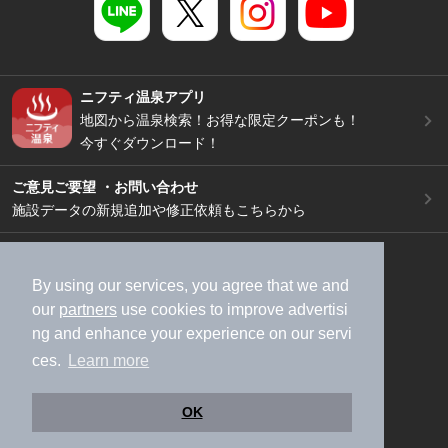
ニフティ温泉アプリ
地図から温泉検索！お得な限定クーポンも！
今すぐダウンロード！
ご意見ご要望 ・お問い合わせ
施設データの新規追加や修正依頼もこちらから
スマートフォン
/
PC
加盟店募集（資料請求）
広告出稿のご案内
By using our services, you agree that we and
our
partners
use cookies to improve advertisi
利用規約
ライフスタイルMEMBERS+規約
ng and enhance your experience on our servi
特定商取引法に基づく表記
ヘルプ
採用情報
ces.
Learn more
運営会社
個人情報保護ポリシー
©NIFTY Lifestyle Co., Ltd.
OK