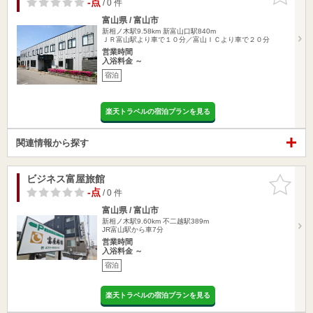
-点
/ 0 件
富山県 / 富山市
新相ノ木駅9.58km
新富山口駅840m
ＪＲ富山駅より車で１０分／富山ＩＣより車で２０分
営業時間
入浴料金 ～
宿泊
楽天トラベルの宿泊プランを見る
関連情報から探す
ビジネス富屋旅館
お気に入
りに追加
-点
/ 0 件
富山県 / 富山市
新相ノ木駅9.60km
不二越駅389m
JR富山駅から車7分
営業時間
入浴料金 ～
宿泊
楽天トラベルの宿泊プランを見る