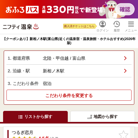
購入済チケットはこちら
ログイン
履歴
メニュー
【クーポンあり】新相ノ木駅(富山県)近くの温泉宿・温泉旅館・ホテルおすすめ(2026年
版)
1. 都道府県
北陸・甲信越 / 富山県
2. 沿線・駅
新相ノ木駅
3. こだわり条件
宿泊
こだわり条件を変更する
リストから探す
地図から探す
つるぎ恋月
お気に入
りに追加