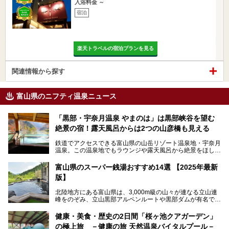
入浴料金 ～
宿泊
楽天トラベルの宿泊プランを見る
関連情報から探す
富山県のニフティ温泉ニュース
「黒部・宇奈月温泉 やまのは」は黒部峡谷を望む
絶景の宿！露天風呂からは2つの山彦橋も見える
鉄道でアクセスできる富山県の山岳リゾート温泉地・宇奈月
温泉。この温泉地でもラウンジや露天風呂から絶景をほしい
ままにする絶好の地に建つ宿がORIX HOTELS & RESORTS
の「黒部・宇奈月温泉 やまのは」。
富山県のスーパー銭湯おすすめ14選 【2025年最新
版】
自慢の眺望、温泉、居心地の良い客室、ビュッフェ式の食事
など、実際に泊まってみた体験を中心に詳しく紹介しちゃい
北陸地方にある富山県は、3,000m級の山々が連なる立山連
ます。日常から少し離れて、山懐で自然に癒されたいと思う
峰をのぞみ、立山黒部アルペンルートや黒部ダムが有名で
方にぴったりの温泉です。冬なら雪景色も絵になりますよ。
す。また、氷見港をはじめとする富山湾に揚がる、きときと
の（新鮮な）海の幸も見逃せません！
───
健康・美食・歴史の2日間「桜ヶ池クアガーデン」
提供元：オリックス・ホテルマネジメント株式会社【PR】
の極上旅 －健康の旅 天然温泉バイタルプール－
北陸新幹線が開業し、実は東京からも2時間ほどでアクセス
この記事は黒部・宇奈月温泉 やまのはのPR記事です。