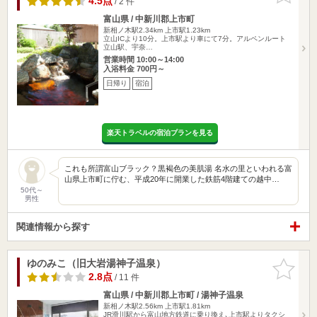
4.5点
/ 2 件
富山県 / 中新川郡上市町
新相ノ木駅2.34km
上市駅1.23km
立山ICより10分。上市駅より車にて7分。アルペンルート
立山駅、宇奈…
営業時間 10:00～14:00
入浴料金 700円～
日帰り
宿泊
楽天トラベルの宿泊プランを見る
これも所謂富山ブラック？黒褐色の美肌湯 名水の里といわれる富
山県上市町に佇む、平成20年に開業した鉄筋4階建ての越中…
50代～
男性
関連情報から探す
ゆのみこ（旧大岩湯神子温泉）
お気に入
りに追加
2.8点
/ 11 件
富山県 / 中新川郡上市町 / 湯神子温泉
新相ノ木駅2.56km
上市駅1.81km
JR滑川駅から富山地方鉄道に乗り換え､上市駅よりタクシ