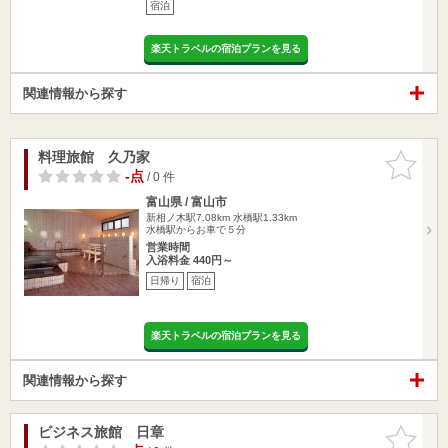
宿泊
楽天トラベルの宿泊プランを見る
関連情報から探す
料理旅館 久乃家
お気に入
りに追加
-点
/ 0 件
富山県 / 富山市
新相ノ木駅7.08km
水橋駅1.33km
水橋駅からお車で５分
営業時間
入浴料金 440円～
日帰り
宿泊
楽天トラベルの宿泊プランを見る
関連情報から探す
ビジネス旅館 日章
お気に入
りに追加