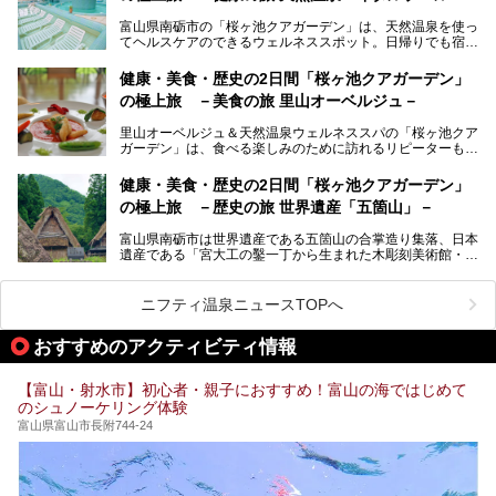
できる富山県の、おすすめスーパー銭湯をご紹介します。質
富山県南砺市の「桜ヶ池クアガーデン」は、天然温泉を使っ
のいい天然温泉が豊富で、すぐにでも出かけたくなる施設が
てヘルスケアのできるウェルネススポット。日帰りでも宿泊
満載ですよ。
でも天然温泉バイタルプールやサウナ、露天風呂を利用でき
るので、ゆったり楽しみながら美しく健康に。
健康・美食・歴史の2日間「桜ヶ池クアガーデン」
の極上旅 －美食の旅 里山オーベルジュ－
そんな「桜ヶ池クアガーデン」の天然温泉バイタルプールと
大浴場・露天風呂を、宿泊して体験してきたので詳しくレポ
里山オーベルジュ＆天然温泉ウェルネススパの「桜ヶ池クア
ートしたいと思います。
ガーデン」は、食べる楽しみのために訪れるリピーターも多
い温泉です。館内のレストラン「ジョウハナーレ」では、
月、水はフレンチ、火、木は和食、土日はその両方がランチ
健康・美食・歴史の2日間「桜ヶ池クアガーデン」
とディナーで味わえます。オリジナルのスイーツも評判で
の極上旅 －歴史の旅 世界遺産「五箇山」－
す。
富山県南砺市は世界遺産である五箇山の合掌造り集落、日本
そんな「桜ヶ池クアガーデン」に宿泊して、食を満喫してき
遺産である「宮大工の鑿一丁から生まれた木彫刻美術館・井
たのでじっくりご紹介します！
波」、ユネスコ無形文化遺産 城端曳山祭で知られる越中の
小京都・城端と、とても魅力的な観光スポットがたくさんあ
ります。
ニフティ温泉ニュースTOPへ
城端の郊外に建つ里山オーベルジュ＆温泉ウェルネススパ
おすすめのアクティビティ情報
「桜ヶ池クアガーデン」に泊まって、歴史の旅にお出かけし
てみませんか？
【富山・射水市】初心者・親子におすすめ！富山の海ではじめて
のシュノーケリング体験
富山県富山市長附744-24