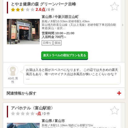
とやま健康の森 グリーンパーク吉峰
お気に入
りに追加
2.6点
/ 8 件
富山県 / 中新川郡立山町
新相ノ木駅10.53km
岩峅寺駅1.43km
富山地方鉄道立山線（又は上滝線）岩峅寺駅下車北陸自動
車道(富山・金沢…
営業時間 10:00～21:00
入浴料金 700円～
日帰り
宿泊
楽天トラベルの宿泊プランを見る
お湯は入ると肌がスベスベになります。 この辺では大きめの露天
風呂もあり、唯一のマイナス点は水風呂が狭いことくらいかな？
…
40代 男
性
関連情報から探す
アパホテル〈富山駅前〉
お気に入
りに追加
-点
/ 0 件
富山県 / 富山市
新相ノ木駅11.19km
地鉄ビル前駅172m