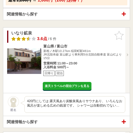
関連情報から探す
いなり鉱泉
お気に入
りに追加
3.6点
/ 6 件
富山県 / 富山市
新相ノ木駅10.27km
稲荷町駅461m
JR北陸本線 富山駅より車利用5分北陸自動車道 富山ICより
15分
営業時間 11:00～23:00
入浴料金 500円～
日帰り
宿泊
楽天トラベルの宿泊プランを見る
420円にしては 露天風あり炭酸泉風ありサウナあり、 いろんなお
風呂が楽しめる広めの銭湯です。 シャワーは自動切れでない…
匿名
関連情報から探す