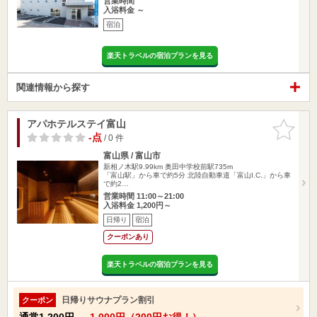
営業時間
入浴料金 ～
宿泊
楽天トラベルの宿泊プランを見る
関連情報から探す
アパホテルステイ富山
お気に入
りに追加
-点
/ 0 件
富山県 / 富山市
新相ノ木駅9.99km
奥田中学校前駅735m
「富山駅」から車で約5分 北陸自動車道「富山I.C.」から車
で約2…
営業時間 11:00～21:00
入浴料金 1,200円～
日帰り
宿泊
クーポンあり
楽天トラベルの宿泊プランを見る
日帰りサウナプラン割引
クーポン
通常
1,200円
→
1,000円（200円お得！）