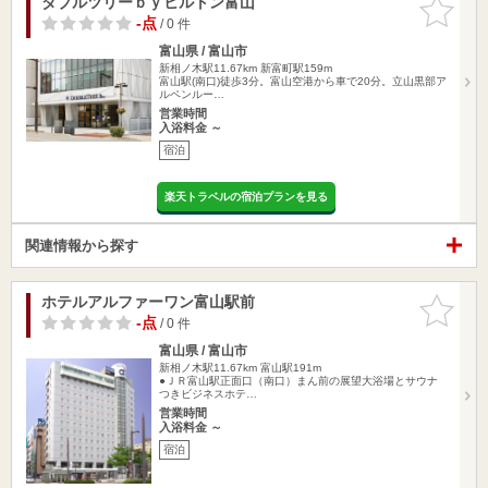
ダブルツリーｂｙヒルトン富山
お気に入
りに追加
-点
/ 0 件
富山県 / 富山市
新相ノ木駅11.67km
新富町駅159m
富山駅(南口)徒歩3分。富山空港から車で20分。立山黒部ア
ルペンルー…
営業時間
入浴料金 ～
宿泊
楽天トラベルの宿泊プランを見る
関連情報から探す
ホテルアルファーワン富山駅前
お気に入
りに追加
-点
/ 0 件
富山県 / 富山市
新相ノ木駅11.67km
富山駅191m
●ＪＲ富山駅正面口（南口）まん前の展望大浴場とサウナ
つきビジネスホテ…
営業時間
入浴料金 ～
宿泊