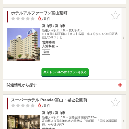
ホテルアルファーワン富山荒町
お気に入
りに追加
-点
/ 0 件
富山県 / 富山市
新相ノ木駅11.42km
荒町駅81m
●ＪＲ富山駅正面口【南口】広場～車４分歩１５分●旧西武
並びのサウナと…
営業時間
入浴料金 ～
宿泊
楽天トラベルの宿泊プランを見る
関連情報から探す
スーパーホテル Premier富山・城址公園前
お気に入
りに追加
-点
/ 0 件
富山県 / 富山市
新相ノ木駅11.62km
国際会議場前駅215m
富山駅より富山地鉄市内環状線「荒町駅」「国際会議場駅
前」から徒歩約5…