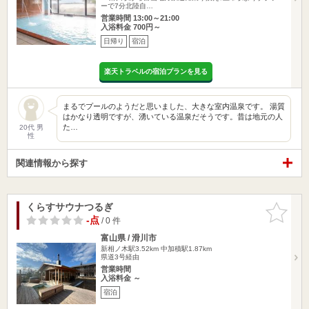
ーで7分北陸自…
営業時間 13:00～21:00
入浴料金 700円～
日帰り
宿泊
楽天トラベルの宿泊プランを見る
まるでプールのようだと思いました、大きな室内温泉です。 湯質
はかなり透明ですが、湧いている温泉だそうです。昔は地元の人
た…
20代 男
性
関連情報から探す
くらすサウナつるぎ
お気に入
りに追加
-点
/ 0 件
富山県 / 滑川市
新相ノ木駅3.52km
中加積駅1.87km
県道3号経由
営業時間
入浴料金 ～
宿泊