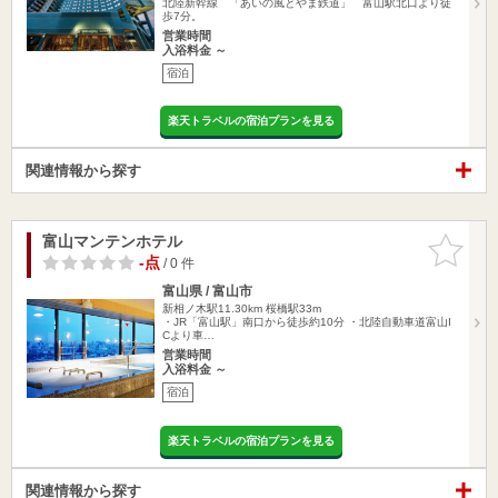
北陸新幹線 「あいの風とやま鉄道」 富山駅北口より徒
歩7分。
営業時間
入浴料金 ～
宿泊
楽天トラベルの宿泊プランを見る
関連情報から探す
富山マンテンホテル
お気に入
りに追加
-点
/ 0 件
富山県 / 富山市
新相ノ木駅11.30km
桜橋駅33m
・JR「富山駅」南口から徒歩約10分 ・北陸自動車道富山I
Cより車…
営業時間
入浴料金 ～
宿泊
楽天トラベルの宿泊プランを見る
関連情報から探す