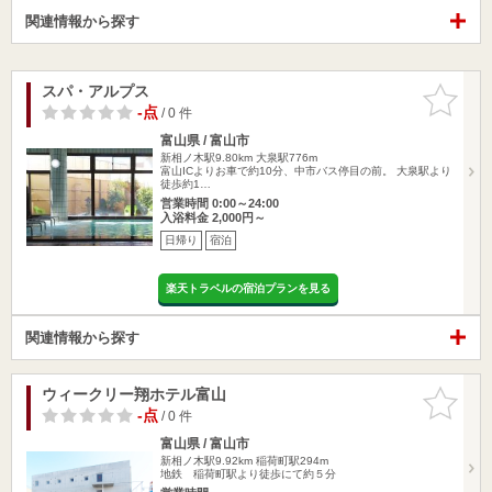
関連情報から探す
スパ・アルプス
お気に入
りに追加
-点
/ 0 件
富山県 / 富山市
新相ノ木駅9.80km
大泉駅776m
富山ICよりお車で約10分、中市バス停目の前。 大泉駅より
徒歩約1…
営業時間 0:00～24:00
入浴料金 2,000円～
日帰り
宿泊
楽天トラベルの宿泊プランを見る
関連情報から探す
ウィークリー翔ホテル富山
お気に入
りに追加
-点
/ 0 件
富山県 / 富山市
新相ノ木駅9.92km
稲荷町駅294m
地鉄 稲荷町駅より徒歩にて約５分