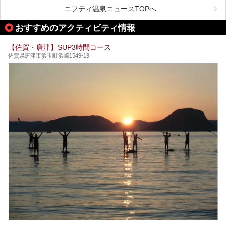
底紹介します！
ニフティ温泉ニュースTOPへ
今回は、その大注目のサウナと温泉入浴施設を、男女別浴室
───
ごとに現地取材してきました！ さらには、御船山楽園で同
提供元：うれしの源泉 百年の湯【PR】
おすすめのアクティビティ情報
時開催中のチームラボ作品展も併せてご紹介。アート＆サウ
この記事はうれしの源泉 百年の湯のPRレポート記事です。
ナというかつてどこにも無かった組み合わせで、新体験!し
てみましょう。
【佐賀・唐津】SUP3時間コース
佐賀県唐津市浜玉町浜崎1549-19