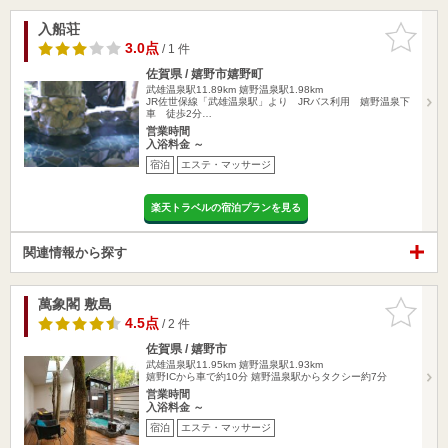
入船荘
お気に入
りに追加
3.0点
/ 1 件
佐賀県 / 嬉野市嬉野町
武雄温泉駅11.89km
嬉野温泉駅1.98km
JR佐世保線「武雄温泉駅」より JRバス利用 嬉野温泉下
車 徒歩2分…
営業時間
入浴料金 ～
宿泊
エステ・マッサージ
楽天トラベルの宿泊プランを見る
関連情報から探す
萬象閣 敷島
お気に入
りに追加
4.5点
/ 2 件
佐賀県 / 嬉野市
武雄温泉駅11.95km
嬉野温泉駅1.93km
嬉野ICから車で約10分 嬉野温泉駅からタクシー約7分
営業時間
入浴料金 ～
宿泊
エステ・マッサージ