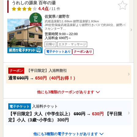
うれしの源泉 百年の湯
お気に入
りに追加
4.4点
/ 11 件
佐賀県 / 嬉野市
武雄温泉駅11.68km
嬉野温泉駅1.93km
JR佐世保線武雄温泉駅より嬉野行きバスで約30分、嬉野バ
スセンター下…
営業時間 9:00～22:00
入浴料金 690円～
日帰り
エステ・マッサージ
電子チケットあり
クーポンあり
【平日限定】入浴料割引
クーポン
通常
690円
→
650円（40円お得！）
他にも3種類のクーポンがあります
入浴料チケット
電子チケット
【平日限定】大人（中学生以上）
690円
→
630円
【平日限
定】小人（3歳~小学生）
300円
他にも3種類の電子チケットがあります