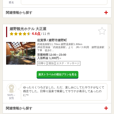
匿名
関連情報から探す
嬉野観光ホテル 大正屋
お気に入
りに追加
4.6点
/ 11 件
佐賀県 / 嬉野市嬉野町
武雄温泉駅11.76km
嬉野温泉駅1.88km
JR佐世保線「武雄温泉駅」より JRバス利用 嬉野温泉駅
下車 徒歩2…
営業時間 12:00～23:00
入浴料金 1,300円～
日帰り
宿泊
エステ・マッサージ
楽天トラベルの宿泊プランを見る
ゆったりくつろげました。ただ、楽しみにしてたサウナがなくて
残念でした。日帰り温泉で検索してサウナが表示してあったの
に〜
50代～
女性
関連情報から探す