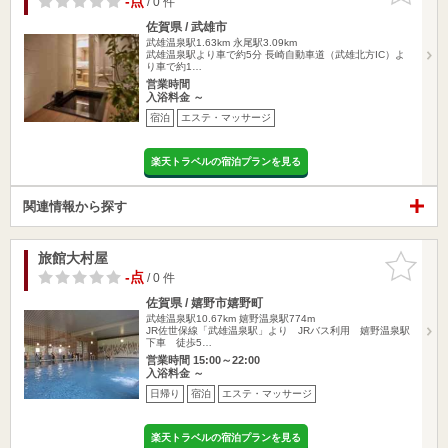
-点
/ 0 件
佐賀県 / 武雄市
武雄温泉駅1.63km
永尾駅3.09km
武雄温泉駅より車で約5分 長崎自動車道（武雄北方IC）よ
り車で約1…
営業時間
入浴料金 ～
宿泊
エステ・マッサージ
楽天トラベルの宿泊プランを見る
関連情報から探す
旅館大村屋
お気に入
りに追加
-点
/ 0 件
佐賀県 / 嬉野市嬉野町
武雄温泉駅10.67km
嬉野温泉駅774m
JR佐世保線「武雄温泉駅」より JRバス利用 嬉野温泉駅
下車 徒歩5…
営業時間 15:00～22:00
入浴料金 ～
日帰り
宿泊
エステ・マッサージ
楽天トラベルの宿泊プランを見る