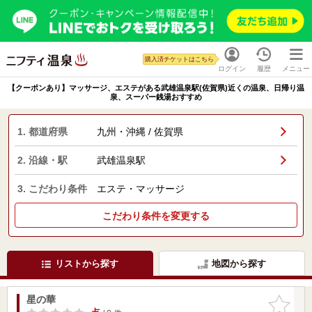
購入済チケットはこちら
ログイン
履歴
メニュー
【クーポンあり】マッサージ、エステがある武雄温泉駅(佐賀県)近くの温泉、日帰り温
泉、スーパー銭湯おすすめ
1. 都道府県
九州・沖縄 / 佐賀県
2. 沿線・駅
武雄温泉駅
3. こだわり条件
エステ・マッサージ
こだわり条件を変更する
リストから探す
地図から探す
星の華
お気に入
りに追加