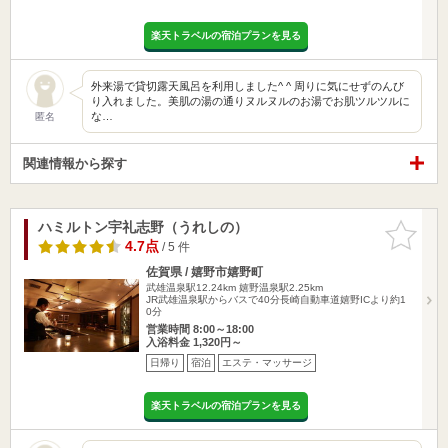
楽天トラベルの宿泊プランを見る
外来湯で貸切露天風呂を利用しました^ ^ 周りに気にせずのんび
り入れました。美肌の湯の通りヌルヌルのお湯でお肌ツルツルに
な…
匿名
関連情報から探す
ハミルトン宇礼志野（うれしの）
お気に入
りに追加
4.7点
/ 5 件
佐賀県 / 嬉野市嬉野町
武雄温泉駅12.24km
嬉野温泉駅2.25km
JR武雄温泉駅からバスで40分長崎自動車道嬉野ICより約1
0分
営業時間 8:00～18:00
入浴料金 1,320円～
日帰り
宿泊
エステ・マッサージ
楽天トラベルの宿泊プランを見る