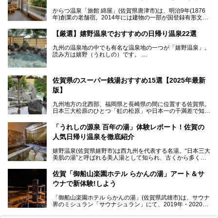
からつ温泉「旅館 綿屋」(佐賀県唐津市)は、明治9年(1876
年)創業の老舗宿。2014年には建物の一部が国登録有形文化
財に登録され、この地でもとりわけ格式高い宿の一つです。
しかし良質の自家源泉を所有し、日帰り入浴が可能な点はあ
【厳選】嬉野温泉でおすすめの日帰り温泉22選
まり知られていません。近寄りがたいほどの敷居の高いイメ
ージとは反して、実は温かみある接客が特徴の名宿です。
九州の温泉地の中でも有名な温泉地の一つが「嬉野温泉」。
読み方は嬉野（うれしの）です。
文化財のラグジュアリー名宿で、お得にプチ贅沢体験を。今
日本三大美肌の湯で、入ると肌がツルツルスベスベになりま
回は「旅館 綿屋」の日帰り温泉を中心にレビューします！
すよ。
温泉街には特産の嬉野茶がいただけるお茶屋さんがあった
佐賀県のスーパー銭湯おすすめ15選【2025年最新
り、「美肌祈願」ができる豊玉姫神社があったりと見どころ
満載。
版】
温泉も日帰り温泉施設から老舗の旅館までバラエティに富ん
でいて、老若男女、家族からカップルまで満喫できます。
九州地方の北西部、福岡県と長崎県の間に位置する佐賀県。
時間がゆっくりと流れ、観光も楽しめる嬉野温泉、その中で
日本三大松原のひとつ「虹の松原」や日本一の干満差で知ら
も人気の日帰り温泉を紹介します！
れる有明海の干潟、玄界灘に面した棚田などの美しい風景が
泉質はもちろん、施設も充実している所が多く、いくつも回
魅力です。有田焼や伊万里焼、唐津焼などのやきものが盛ん
「うれしの源泉 百年の湯」体験レポート！佐賀の
りたい場所ばかりですよ。
なことでも知られています。
人気日帰り温泉を徹底紹介
佐賀県にはまた、嬉野温泉や武雄温泉を筆頭に数多くの温泉
があります。泉質は多種多様で、「町の数ほど温泉がある」
嬉野温泉(佐賀県嬉野市)は西九州を代表する名湯。“日本三大
と言われるほど。今回は、そんな佐賀県で特におすすめのス
美肌の湯”と呼ばれる美人湯として知られ、古くから多くの
ーパー銭湯をピックアップしました。
人々に利用され続けてきました。
中でも「うれしの源泉 百年の湯」は、嬉野温泉では数少な
佐賀「御船山楽園ホテル らかんの湯」アート＆サ
い日帰り入浴専門施設のひとつ。多くの常連客や観光客に親
ウナで新体験!しよう
しまれています。
「御船山楽園ホテル らかんの湯」(佐賀県武雄市)は、サウナ
今回は、地元九州在住のニフティ温泉ライターである筆者が
界のミシュラン「サウナシュラン」にて、2019年・2020
「うれしの源泉 百年の湯」を現地体験。定番の大浴場をは
年・2021年の3年連続でグランプリを獲得。名実ともに日本
じめ、人気の家族湯や食事(ランチ)まで、それらの全貌を徹
一のサウナと言っても過言ではありません。