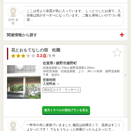
ここは何より泉質が気に入っています。 しっとりしたお湯で、入
浴後は肌がすべすべになっています。 ご飯も美味しいのでつい長
居…
20代 女
性
関連情報から探す
花とおもてなしの宿 松園
お気に入
りに追加
3.2点
/ 6 件
佐賀県 / 嬉野市嬉野町
武雄温泉駅11.76km
嬉野温泉駅1.80km
JR佐世保線「武雄温泉駅」より JRバス利用 嬉野温泉駅
下車 徒歩5…
営業時間
入浴料金 ～
宿泊
エステ・マッサージ
楽天トラベルの宿泊プランを見る
一昨年の冬に家族でいきました 施設は結構古くて、温泉はすごく
よかったです！ でももうちょっと綺麗だったらよかったで…