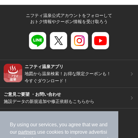
ニフティ温泉公式アカウントをフォローして
おトク情報やクーポン情報を受け取ろう
ニフティ温泉アプリ
地図から温泉検索！お得な限定クーポンも！
今すぐダウンロード！
ご意見ご要望 ・お問い合わせ
施設データの新規追加や修正依頼もこちらから
スマートフォン
/
PC
加盟店募集（資料請求）
広告出稿のご案内
By using our services, you agree that we and
our
partners
use cookies to improve advertisi
利用規約
ライフスタイルMEMBERS+規約