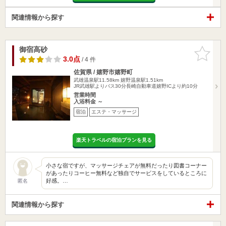
関連情報から探す
御宿高砂
お気に入
りに追加
3.0点
/ 4 件
佐賀県 / 嬉野市嬉野町
武雄温泉駅11.58km
嬉野温泉駅1.51km
JR武雄駅よりバス30分長崎自動車道嬉野ICより約10分
営業時間
入浴料金 ～
宿泊
エステ・マッサージ
楽天トラベルの宿泊プランを見る
小さな宿ですが、マッサージチェアが無料だったり図書コーナー
があったりコーヒー無料など独自でサービスをしているところに
好感。…
匿名
関連情報から探す