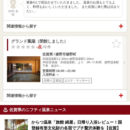
家族4人で宿泊させていただきました。 温泉のお湯もとてもよ
く、料理もおいしくいただきました。 また佐賀に来た際は泊まり
たい…
30代 女
性
関連情報から探す
グランド鳳陽（閉館しました）
お気に入
りに追加
-点
/ 0 件
佐賀県 / 嬉野市嬉野町
武雄温泉駅12.39km
嬉野温泉駅2.39km
JR佐世保線「武雄温泉駅」より JRバス利用 嬉野温泉駅
下車 徒歩5…
営業時間 16:00～21:00
入浴料金 ～
日帰り
宿泊
エステ・マッサージ
関連情報から探す
佐賀県のニフティ温泉ニュース
からつ温泉「旅館 綿屋」日帰り入浴レビュー！国
登録有形文化財の名宿でプチ贅沢体験を【佐賀】