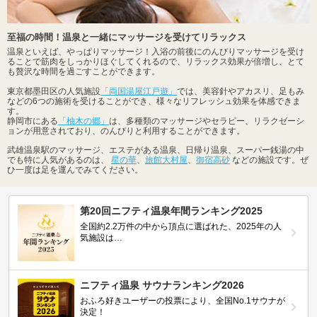
至福の時間！温泉と一緒にマッサージを受けてリラックス
温泉といえば、やっぱりマッサージ！入浴の前後にのんびりマッサージを受け
ることで筋肉をしっかりほぐしてくれるので、リラックス効果が倍増し、とて
も贅沢な時間を過ごすことができます。
東京都墨田区の人気施設
「両国湯屋江戸遊」
では、美容針やアカスリ、足もみ
などの6つの施術を受けることができ、様々なリフレッシュ効果を体感できま
す。
静岡市にある
「柚木の郷」
は、多種類のマッサージやセラピー、リラクゼーシ
ョンが用意されており、のんびりと利用することができます。
武雄温泉駅のマッサージ、エステがある温泉、日帰り温泉、スーパー銭湯の中
でも特に人気があるのは、
星の華
、
旅館大村屋
、
御宿高砂
などの施設です。ぜ
ひ一度は足を運んでみてください。
第20回ニフティ温泉年間ランキング2025
全国約2.2万件の中から頂点に選ばれた、2025年の人
気施設は…
ニフティ温泉 サウナランキング2026
おふろ好きユーザーの投票により、全国No.1サウナが
決定！