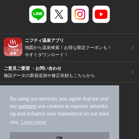
ニフティ温泉アプリ
地図から温泉検索！お得な限定クーポンも！
今すぐダウンロード！
ご意見ご要望 ・お問い合わせ
施設データの新規追加や修正依頼もこちらから
スマートフォン
/
PC
加盟店募集（資料請求）
広告出稿のご案内
By using our services, you agree that we and
our
partners
use cookies to improve advertisi
利用規約
ライフスタイルMEMBERS+規約
ng and enhance your experience on our servi
特定商取引法に基づく表記
ヘルプ
採用情報
ces.
Learn more
運営会社
個人情報保護ポリシー
©NIFTY Lifestyle Co., Ltd.
OK