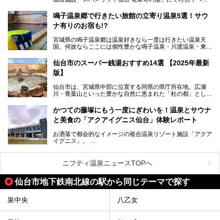
温泉郷の中でも、3本の異なる自家源泉を使い分けるその実
トを開催！居酒屋の手搾りサワーのような本格感が味わえる
力は折り紙付き。実際に宿泊した筆者が、“温泉”を中心にそ
「サッポロ 濃い搾りレモンサワー ノンアルコール」を無料
鳴子温泉郷で行きたい旅館の立寄り温泉5選！サウ
の全貌を詳細レビューします！
配布します。さらにSNS投稿で「サッポロ 濃い搾りグレフ
ナ有りのお宿も!?
ルサワー ノンアルコール」もプレゼント。湯上がりにぴっ
たりの一杯をぜひお楽しみください。
宮城県の鳴子温泉郷は温泉好きなら一度は行きたい温泉天
国。何故ならここには個性豊かな鳴子温泉・川渡温泉・東鳴
子温泉・中山平温泉・鬼首温泉という5つの温泉地があり、
硫黄泉、塩化物泉、硫酸塩泉、炭酸水素塩泉などと多様な泉
仙台市のスーパー銭湯おすすめ14選 【2025年最新
質がそろっているからです。
版】
ー
また共同浴場（日帰り温泉）だけでなく、嬉しいことに多く
仙台市は、宮城県中部に位置する同県の県庁所在地。広瀬
の旅館・ホテルも立ち寄り入浴に門戸を開いてくれていま
提供元：サッポロビール【PR】
川・青葉山といった豊かな自然に恵まれた「杜の都」として
す。
知られ、戦国武将・伊達政宗のお膝元として歴史ファンにも
この記事はサッポロビールのPRイベント告知記事です。
人気です。新幹線を使えば都心から1時間30分とアクセスも
今回はそんな旅館の中から、おすすめしたい5ヶ所の温泉を
かつての藤塚にもう一度にぎわいを！温泉とサウナ
よく、気軽に訪れやすい地方都市の1つです。
セレクトしてみました。うち3ヶ所はサウナも楽しめます。
と美食の「アクアイグニス仙台」体験レポート
今回は、仙台市内のおすすめスーパー銭湯をご紹介します。
お洒落で都会的なイメージの複合温泉リゾート施設「アクア
仙台牛タンなどを堪能するグルメ旅や、スポーツ観戦の遠征
イグニス」。
時などに利用しやすい温浴施設がたくさんありますよ。
関西空港や吉川美南（埼玉県）に続いて仙台市若林区に202
2年4月にオープンした「アクアイグニス仙台」は、日帰り
ニフティ温泉ニュースTOPへ
温泉の「藤塚の湯」、マルシェ リアン、和食「笠庵」、イ
タリアン「グリーチネ」、ベーカリー「マリアージュ ドゥ
仙台市地下鉄南北線の駅から同じテーマで探す
ファリーヌ」、スイーツの「コンフィチュール アッシュ」
と「ル ショコラ ドゥ アッシュ」、そしてカフェ「猿田彦珈
琲」と話題のお店が勢ぞろい！
泉中央
八乙女
この「アクアイグニス仙台」の魅力を探りにお出かけしてき
ました。