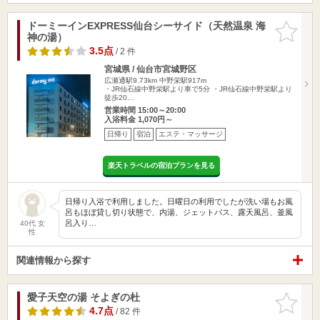
ドーミーインEXPRESS仙台シーサイド（天然温泉 海
お気に入
神の湯）
りに追加
3.5点
/ 2 件
宮城県 / 仙台市宮城野区
広瀬通駅9.73km
中野栄駅917m
・JR仙石線中野栄駅より車で5分 ・JR仙石線中野栄駅より
徒歩20…
営業時間 15:00～20:00
入浴料金 1,070円～
日帰り
宿泊
エステ・マッサージ
楽天トラベルの宿泊プランを見る
日帰り入浴で利用しました。日曜日の利用でしたが洗い場もお風
呂もほぼ貸し切り状態で、内湯、ジェットバス、露天風呂、釜風
呂入り…
40代 女
性
関連情報から探す
愛子天空の湯 そよぎの杜
お気に入
りに追加
4.7点
/ 82 件