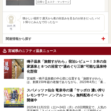
日帰り
エステ・マッサージ
懐かしい場所で 露天から夜の街並みを見るのが好きだった バイ
ト帰りにみんなで行ったなー
30代 男
性
関連情報から探す
宮城県のニフティ温泉ニュース
鳴子温泉「旅館すがわら」宿泊レビュー！３本の自
家源泉と８つの浴室で“湯めぐり三昧”可能な温泉特
化型宿
宮城県・鳴子温泉郷の中心部に位置する「旅館すがわら」
は、創業150年超の老舗でありながら、2023年4月に「素泊
まり専門の宿」としてリニューアルオープン。同時に温泉熱
を利用したサウナも新設され、温泉ファン・サウナ―双方に
スパメッツァ仙台 竜泉寺の湯「サッポロ 濃い搾り
注目のスポットです。
レモンサワー ノンアルコール」無料配布イベント
開催中
特筆すべきは、館内で完結する圧倒的な「湯めぐり」のバリ
2025年11月22日（土)〜24日（月）の3日間限定で、人気の
エーション。“温泉のデパート”・“東の横綱”と称される鳴子
温浴施設「スパメッツァ仙台 竜泉寺の湯」にて特別イベン