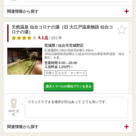
関連情報から探す
天然温泉 仙台コロナの湯（旧 大江戸温泉物語 仙台コ
お気に入
ロナの湯）
りに追加
4.1点
/ 101 件
宮城県 / 仙台市宮城野区
広瀬通駅8.18km
陸前高砂駅1.49km
JR仙石線陸前高砂駅から徒歩25分仙台東部有料道路「仙台
東IC」を多…
営業時間 6:00～26:00
入浴料金 1,200円～
日帰り
エステ・マッサージ
楽天トラベルの宿泊プランを見る
リラックスできる場所が沢山あって とても良いです。
40代 女
性
関連情報から探す