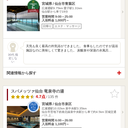
宮城県 / 仙台市青葉区
広瀬通駅9.75km
愛子駅1.31km
仙台駅から車で19分
営業時間 9:00～25:00
入浴料金 1,000円～
日帰り
エステ・マッサージ
天気も良く最高の外気浴ができました。 食事もしたのですが温浴
施設なのに美味しくて驚きました。 炭酸泉や深湯の水風呂…
30代 指
定しな
い
関連情報から探す
スパメッツァ仙台 竜泉寺の湯
お気に入
りに追加
4.7点
/ 135 件
宮城県 / 仙台市泉区
広瀬通駅10.02km
泉中央駅3.35km
仙台市営地下鉄南北線泉中央駅から車で約4.5km 宮城交通
バス:上…
営業時間 6:00～26:00
入浴料金 1,100円～