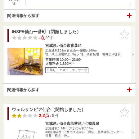
性
関連情報から探す
INSPA仙台一番町（閉館しました）
お気に入
りに追加
-点
/ 0 件
宮城県 / 仙台市青葉区
広瀬通駅358m
青葉通一番町駅160m
地下鉄広瀬通駅より徒歩 地下鉄青葉通一番町より徒歩
営業時間 10:00～23:00
入浴料金 1,620円～
日帰り
エステ・マッサージ
関連情報から探す
ウェルサンピア仙台（閉館しました）
お気に入
りに追加
2.2点
/ 5 件
宮城県 / 仙台市若林区 / 七郷温泉
広瀬通駅5.24km
六丁の目駅557m
JR仙台駅西口6番バス停から「深沼・農業園芸センター・
荒井・荒浜」行…