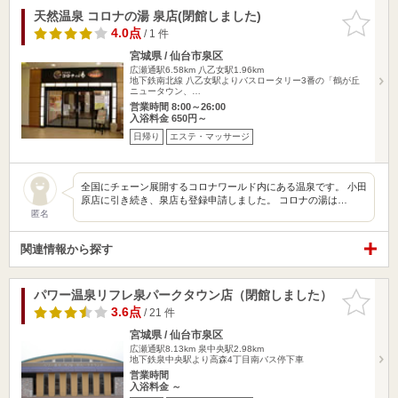
天然温泉 コロナの湯 泉店(閉館しました)
お気に入
りに追加
4.0点
/ 1 件
宮城県 / 仙台市泉区
広瀬通駅6.58km
八乙女駅1.96km
地下鉄南北線 八乙女駅よりバスロータリー3番の「鶴が丘
ニュータウン、…
営業時間 8:00～26:00
入浴料金 650円～
日帰り
エステ・マッサージ
全国にチェーン展開するコロナワールド内にある温泉です。 小田
原店に引き続き、泉店も登録申請しました。 コロナの湯は…
匿名
関連情報から探す
パワー温泉リフレ泉パークタウン店（閉館しました）
お気に入
りに追加
3.6点
/ 21 件
宮城県 / 仙台市泉区
広瀬通駅8.13km
泉中央駅2.98km
地下鉄泉中央駅より高森4丁目南バス停下車
営業時間
入浴料金 ～