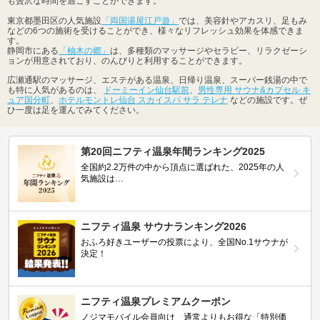
も贅沢な時間を過ごすことができます。
東京都墨田区の人気施設
「両国湯屋江戸遊」
では、美容針やアカスリ、足もみ
などの6つの施術を受けることができ、様々なリフレッシュ効果を体感できま
す。
静岡市にある
「柚木の郷」
は、多種類のマッサージやセラピー、リラクゼーシ
ョンが用意されており、のんびりと利用することができます。
広瀬通駅のマッサージ、エステがある温泉、日帰り温泉、スーパー銭湯の中で
も特に人気があるのは、
ドーミーイン仙台駅前
、
男性専用 サウナ&カプセル キ
ュア国分町
、
ホテルモントレ仙台 スカイスパ サラ テレナ
などの施設です。ぜ
ひ一度は足を運んでみてください。
第20回ニフティ温泉年間ランキング2025
全国約2.2万件の中から頂点に選ばれた、2025年の人
気施設は…
ニフティ温泉 サウナランキング2026
おふろ好きユーザーの投票により、全国No.1サウナが
決定！
ニフティ温泉プレミアムクーポン
ノジマモバイル会員向け 通常よりもお得な「特別価