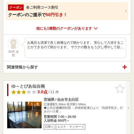
各ご利用コース割引
クーポン
クーポンのご提示で
50円引き！
他にも1種類のクーポンがあります
お風呂も清潔で良く綺麗なので助かります。 安心して入浴するこ
とができるので助かります。 サウナの数をもう少し増やして欲…
30代 女
性
関連情報から探す
ゆ～とぴあ仙台南
お気に入
りに追加
3.0点
/ 11 件
宮城県 / 仙台市太白区
広瀬通駅5.38km
富沢駅1.98km
◆公共交通機関利用 ・JR長町駅東口より「尚絅学院大」行
きのバス乗…
営業時間 7:00～26:00
入浴料金 950円～
日帰り
エステ・マッサージ