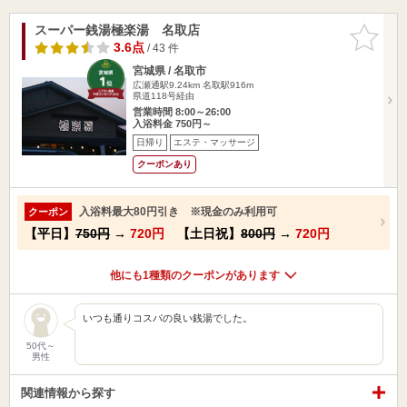
スーパー銭湯極楽湯 名取店
お気に入
りに追加
3.6点
/ 43 件
宮城県 / 名取市
広瀬通駅9.24km
名取駅916m
県道118号経由
営業時間 8:00～26:00
入浴料金 750円～
日帰り
エステ・マッサージ
クーポンあり
入浴料最大80円引き ※現金のみ利用可
クーポン
【平日】
750円
→
720円
【土日祝】
800円
→
720円
他にも1種類のクーポンがあります
いつも通りコスパの良い銭湯でした。
50代～
男性
関連情報から探す