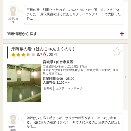
平日の日中利用だったので、のんびりゆったり過ごすことができ
ました！ 露天風呂の近くにあるリクライニングチェアで火照った
身…
30代 女
性
関連情報から探す
汗蒸幕の湯（はんじゅんまくのゆ）
お気に入
りに追加
3.7点
/ 25 件
宮城県 / 仙台市泉区
広瀬通駅6.48km
八乙女駅1.27km
仙台駅及び地下鉄泉中央駅より、宮城交通バス東3分 仙台
駅より車で3…
営業時間 9:00～25:00
入浴料金 1,100円～
日帰り
エステ・マッサージ
値段は少し高く感じるが、サウナの種類が多く、ゆったり出来
る。 逆に湯舟の種類は少なく、サウナに入るのが目的の人限定と
なる…
50代～
男性