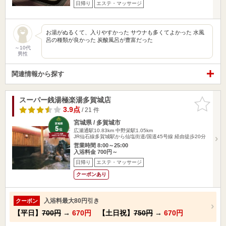
日帰り
エステ・マッサージ
お湯がぬるくて、入りやすかった サウナも多くてよかった 水風
呂の種類が良かった 炭酸風呂が豊富だった
～10代
男性
関連情報から探す
スーパー銭湯極楽湯多賀城店
お気に入
りに追加
3.9点
/ 21 件
宮城県 / 多賀城市
広瀬通駅10.83km
中野栄駅1.05km
JR仙石線多賀城駅から仙塩街道/国道45号線 経由徒歩20分
営業時間 8:00～25:00
入浴料金 700円～
日帰り
エステ・マッサージ
クーポンあり
入浴料最大80円引き
クーポン
【平日】
700円
→
670円
【土日祝】
750円
→
670円