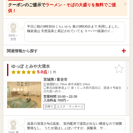
クーポンのご提示で
ラーメン・そばの大盛りを無料でご提
供！
平日に朝の9時30分くらいから 夜の9時30分まで 利用しました。
極楽湯は 天然温泉と表記されていても スーパー銭湯のイ…
50代～
女性
関連情報から探す
ゆっぽ とみや大清水
お気に入
りに追加
5.0点
/ 1 件
宮城県 / 富谷市
広瀬通駅11.76km
泉中央駅5.10km
◯東北自動車道より 泉ＩＣ→大和方面出口、国道４号線古
川方面へ約５…
営業時間 10:00～22:30
入浴料金 700円～
日帰り
エステ・マッサージ
温泉の清潔さNo1温泉。 室内暖房で湯気が出ない構造なので雑菌
繁殖なし。 うたせ湯はしょぼいですが、炭酸泉、サ…
20代 男