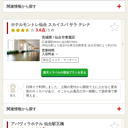
関連情報から探す
ホテルモントレ仙台 スカイスパ サラ テレナ
お気に入
りに追加
3.6点
/ 5 件
宮城県 / 仙台市青葉区
広瀬通駅684m
仙台駅269m
JR仙台駅より徒歩3分東北自動車道 仙台宮城ICより約15分
営業時間
入浴料金 ～
宿泊
エステ・マッサージ
楽天トラベルの宿泊プランを見る
日帰りで利用しました。上階の受付から階段で上に上がると更衣
室のロッカーがあり、そこからお風呂の方へ移動して脱衣場で着
替えま…
匿名
関連情報から探す
アパヴィラホテル 仙台駅五橋
お気に入