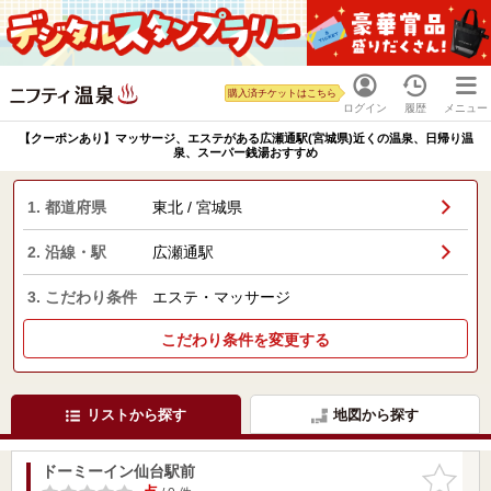
購入済チケットはこちら
ログイン
履歴
メニュー
【クーポンあり】マッサージ、エステがある広瀬通駅(宮城県)近くの温泉、日帰り温
泉、スーパー銭湯おすすめ
1. 都道府県
東北 / 宮城県
2. 沿線・駅
広瀬通駅
3. こだわり条件
エステ・マッサージ
こだわり条件を変更する
リストから探す
地図から探す
ドーミーイン仙台駅前
お気に入
りに追加