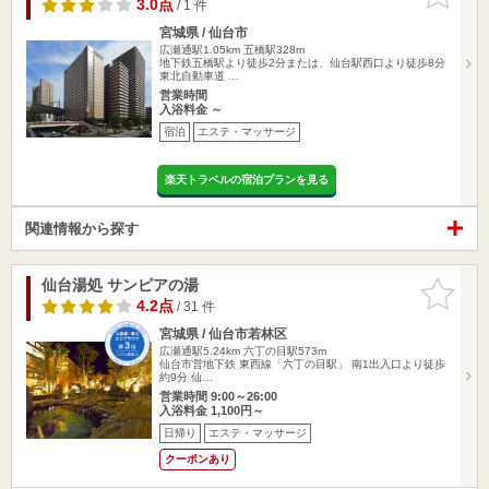
りに追加
3.0点
/ 1 件
宮城県 / 仙台市
広瀬通駅1.05km
五橋駅328m
地下鉄五橋駅より徒歩2分または、仙台駅西口より徒歩8分
東北自動車道 …
営業時間
入浴料金 ～
宿泊
エステ・マッサージ
楽天トラベルの宿泊プランを見る
関連情報から探す
仙台湯処 サンピアの湯
お気に入
りに追加
4.2点
/ 31 件
宮城県 / 仙台市若林区
広瀬通駅5.24km
六丁の目駅573m
仙台市営地下鉄 東西線「六丁の目駅」 南1出入口より徒歩
約9分 仙…
営業時間 9:00～26:00
入浴料金 1,100円～
日帰り
エステ・マッサージ
クーポンあり