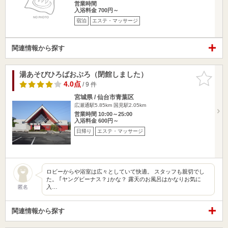
営業時間
入浴料金 700円～
宿泊
エステ・マッサージ
関連情報から探す
湯あそびひろばおぷろ（閉館しました）
お気に入
りに追加
4.0点
/ 9 件
宮城県 / 仙台市青葉区
広瀬通駅5.85km
国見駅2.05km
営業時間 10:00～25:00
入浴料金 600円～
日帰り
エステ・マッサージ
ロビーからや浴室は広々としていて快適。 スタッフも親切でし
た。 ｢ヤングビーナス？｣かな？ 露天のお風呂はかなりお気に
入…
匿名
関連情報から探す