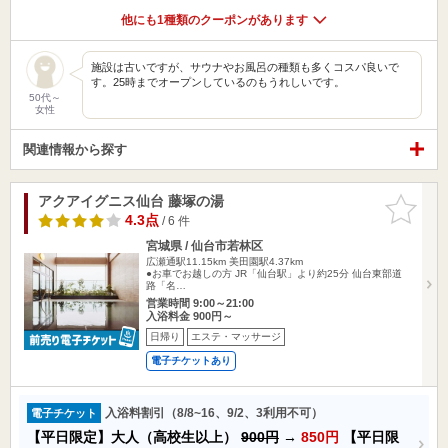
他にも1種類のクーポンがあります
施設は古いですが、サウナやお風呂の種類も多くコスパ良いで
す。25時までオープンしているのもうれしいです。
50代～
女性
関連情報から探す
アクアイグニス仙台 藤塚の湯
お気に入
りに追加
4.3点
/ 6 件
宮城県 / 仙台市若林区
広瀬通駅11.15km
美田園駅4.37km
●お車でお越しの方 JR「仙台駅」より約25分 仙台東部道
路「名…
営業時間 9:00～21:00
入浴料金 900円～
日帰り
エステ・マッサージ
電子チケットあり
入浴料割引（8/8~16、9/2、3利用不可）
電子チケット
【平日限定】大人（高校生以上）
900円
→
850円
【平日限