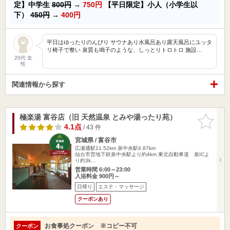
定】中学生
800円
→
750円
【平日限定】小人（小学生以
下）
450円
→
400円
平日はゆったりのんびり サウナあり水風呂あり露天風呂にユッタ
リ椅子で整い 泉質も鳴子のような、しっとりトロトロ 施設…
20代 女
性
関連情報から探す
極楽湯 富谷店（旧 天然温泉 とみや湯ったり苑）
お気に入
りに追加
4.1点
/ 43 件
宮城県 / 富谷市
広瀬通駅11.52km
泉中央駅4.87km
仙台市営地下鉄泉中央駅より約4km 東北自動車道 泉ICよ
り約3k…
営業時間 6:00～23:00
入浴料金 900円～
日帰り
エステ・マッサージ
クーポンあり
お食事処クーポン ※コピー不可
クーポン