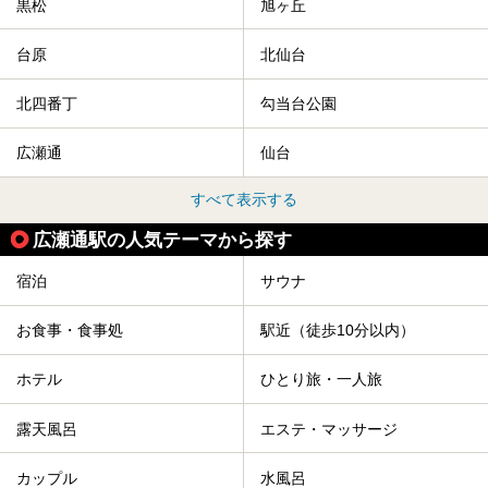
黒松
旭ヶ丘
台原
北仙台
北四番丁
勾当台公園
広瀬通
仙台
すべて表示する
広瀬通駅の人気テーマから探す
宿泊
サウナ
お食事・食事処
駅近（徒歩10分以内）
ホテル
ひとり旅・一人旅
露天風呂
エステ・マッサージ
カップル
水風呂