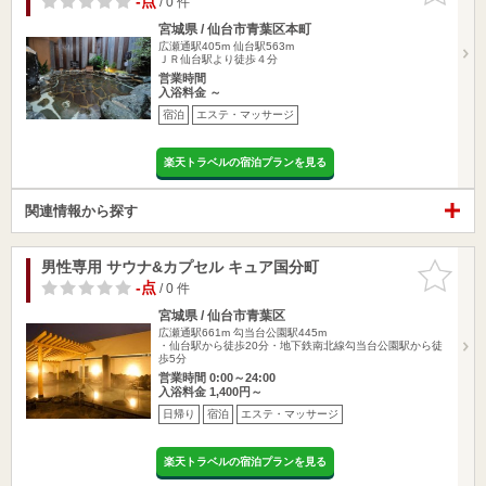
-点
/ 0 件
宮城県 / 仙台市青葉区本町
広瀬通駅405m
仙台駅563m
ＪＲ仙台駅より徒歩４分
営業時間
入浴料金 ～
宿泊
エステ・マッサージ
楽天トラベルの宿泊プランを見る
関連情報から探す
男性専用 サウナ&カプセル キュア国分町
お気に入
りに追加
-点
/ 0 件
宮城県 / 仙台市青葉区
広瀬通駅661m
勾当台公園駅445m
・仙台駅から徒歩20分・地下鉄南北線勾当台公園駅から徒
歩5分
営業時間 0:00～24:00
入浴料金 1,400円～
日帰り
宿泊
エステ・マッサージ
楽天トラベルの宿泊プランを見る