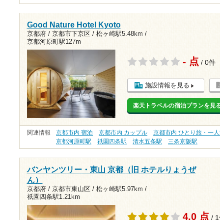
Good Nature Hotel Kyoto
京都府 / 京都市下京区 /
松ヶ崎駅5.48km
/
京都河原町駅127m
- 点
/ 0件
施設情報を見る
楽天トラベルの宿泊プランを見
関連情報
京都市内 宿泊
京都市内 カップル
京都市内 ひとり旅・一人
京都河原町駅
祇園四条駅
清水五条駅
三条京阪駅
バンヤンツリー・東山 京都（旧 ホテルりょうぜ
ん）
京都府 / 京都市東山区 /
松ヶ崎駅5.97km
/
祇園四条駅1.21km
4.0 点
/ 