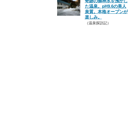
奇跡の御神水を沸かし
た温泉。pH9.6の美人
泉質。本格オープンが
楽しみ。
（温泉探訪記）