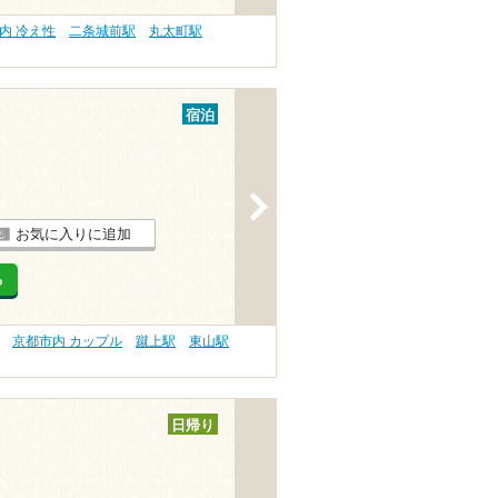
内 冷え性
二条城前駅
丸太町駅
宿泊
>
お気に入りに追加
る
京都市内 カップル
蹴上駅
東山駅
日帰り