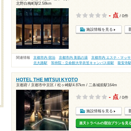
北野白梅町駅2.58km
- 点
/ 0件
施設情報を見る
関連情報
京都市内 宿泊
京都市内 美肌の湯
京都市内 エステ・マッ
北大路駅
等持院・立命館大学衣笠キャンパス前駅
龍安寺
HOTEL THE MITSUI KYOTO
京都府 / 京都市中京区 /
松ヶ崎駅4.87km
/
二条城前駅164m
- 点
/ 0件
施設情報を見る
楽天トラベルの宿泊プランを見