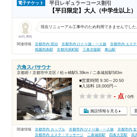
平日レギュラーコース割引
電子チケット
【平日限定】大人（中学生以上
現在リニューアル工事中のため利用できませんでした
40代 男性
関連情報
京都市内 宿泊
京都市内 ひとり旅・一人旅
京都市内 エス
祇園四条駅
京都河原町駅
三条京阪駅
東山駅
六角スパサウナ
京都府 / 京都市中京区 /
松ヶ崎駅5.39km
/
二条城前駅583m
■営業時間 9:30～20:50
■入浴料 18,000円～
- 点
/ 0件
施設情報を見る
関連情報
京都市内 カップル
京都市内 ひとり旅・一人旅
京都市内 
京都市内 エステ・マッサージ
二条城前駅
四条大宮駅
烏