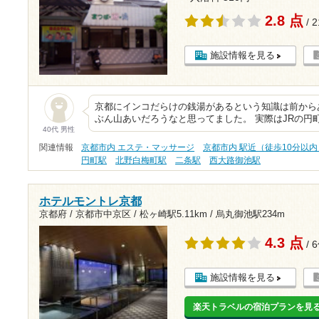
2.8 点
/ 
施設情報を見る
京都にインコだらけの銭湯があるという知識は前から
ぶん山あいだろうなと思ってました。 実際はJRの円
40代 男性
関連情報
京都市内 エステ・マッサージ
京都市内 駅近（徒歩10分以内
円町駅
北野白梅町駅
二条駅
西大路御池駅
ホテルモントレ京都
京都府 / 京都市中京区 /
松ヶ崎駅5.11km
/
烏丸御池駅234m
4.3 点
/ 
施設情報を見る
楽天トラベルの宿泊プランを見