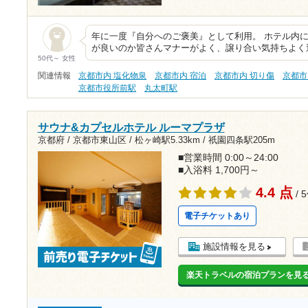
年に一度『自分へのご褒美』として利用。 ホテル内
が良いのか皆さんマナーがよく、譲り合い気持ちよく
50代～ 女性
関連情報
京都市内 塩化物泉
京都市内 宿泊
京都市内 切り傷
京都市
京都市役所前駅
丸太町駅
サウナ&カプセルホテル ルーマプラザ
京都府 / 京都市東山区 /
松ヶ崎駅5.33km
/
祇園四条駅205m
■営業時間 0:00～24:00
■入浴料 1,700円～
4.4 点
/ 
電子チケットあり
施設情報を見る
楽天トラベルの宿泊プランを見