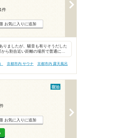
>
21件
お気に入りに追加
ありましたが、騒音も有りそうだした
町から割合近い距離の場所で普通に…
）
京都市内 サウナ
京都市内 露天風呂
宿泊
6件
>
お気に入りに追加
る