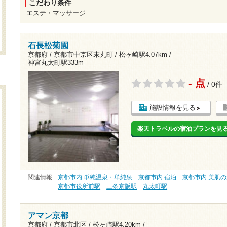
こだわり条件
エステ・マッサージ
石長松菊園
京都府 / 京都市中京区末丸町 /
松ヶ崎駅4.07km
/
神宮丸太町駅333m
- 点
/ 0件
施設情報を見る
楽天トラベルの宿泊プランを見
関連情報
京都市内 単純温泉・単純泉
京都市内 宿泊
京都市内 美肌
京都市役所前駅
三条京阪駅
丸太町駅
アマン京都
京都府 / 京都市北区 /
松ヶ崎駅4.20km
/