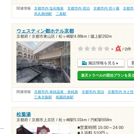
関連情報
京都市内 塩化物泉
京都市内 宿泊
京都市内 切り傷
京都市
烏丸御池駅
二条駅
ウェスティン都ホテル京都
京都府 / 京都市東山区 /
松ヶ崎駅4.88km
/
蹴上駅292m
- 点
/ 0件
施設情報を見る
楽天トラベルの宿泊プランを見
関連情報
京都市内 単純温泉・単純泉
京都市内 宿泊
京都市内 冷え性
三条京阪駅
祇園四条駅
松葉湯
京都府 / 京都市上京区 /
松ヶ崎駅5.01km
/
円町駅658m
■営業時間 15:00～24:00
■入浴料 510円～