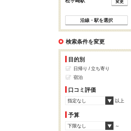
松ヶ崎駅
変更
沿線・駅を選択
検索条件を変更
目的別
日帰り / 立ち寄り
宿泊
口コミ評価
指定なし
以上
予算
下限なし
～