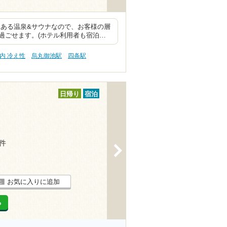
にある温泉&サウナなので、お客様の層
過ごせます。(ホテル利用者も宿泊…
内 冷え性
烏丸御池駅
四条駅
日帰り
宿泊
5件
>
お気に入りに追加
る