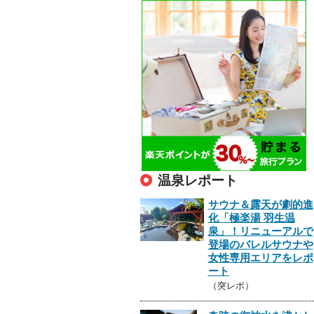
温泉レポート
サウナ＆露天が劇的進
化「極楽湯 羽生温
泉」！リニューアルで
登場のバレルサウナや
女性専用エリアをレポ
ート
（突レポ）