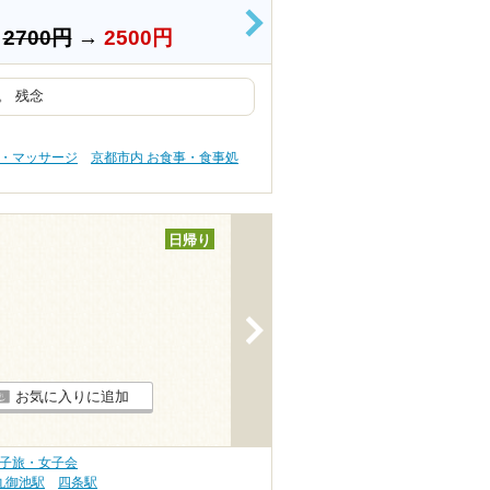
>
）
2700円
→
2500円
。 残念
テ・マッサージ
京都市内 お食事・食事処
日帰り
>
お気に入りに追加
女子旅・女子会
丸御池駅
四条駅