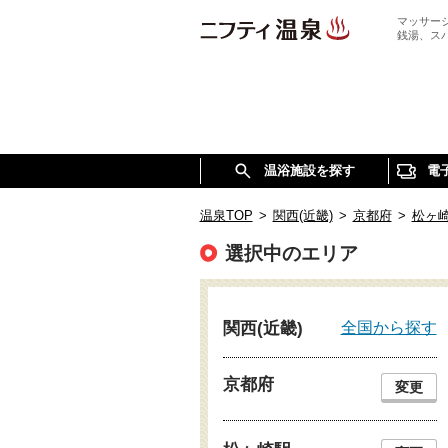
マッサー
銭湯、ス
温浴施設を探す
電
温泉TOP
>
関西(近畿)
>
京都府
>
松ヶ
選択中のエリア
全国から探す
関西(近畿)
京都府
変更