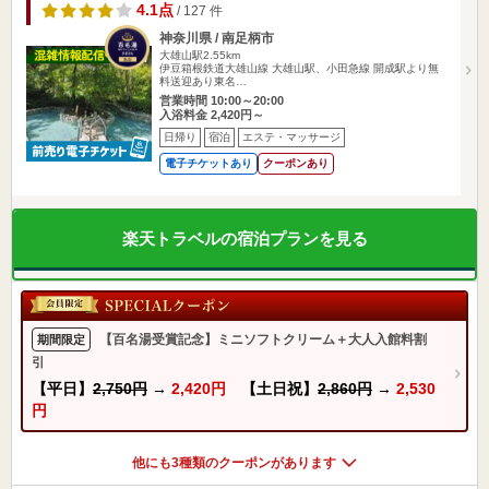
4.1点
/ 127 件
神奈川県 / 南足柄市
大雄山駅2.55km
伊豆箱根鉄道大雄山線 大雄山駅、小田急線 開成駅より無
料送迎あり東名…
営業時間 10:00～20:00
入浴料金 2,420円～
日帰り
宿泊
エステ・マッサージ
電子チケットあり
クーポンあり
楽天トラベルの宿泊プランを見る
【百名湯受賞記念】ミニソフトクリーム＋大人入館料割
期間限定
引
【平日】
2,750円
→
2,420円
【土日祝】
2,860円
→
2,530
円
他にも3種類のクーポンがあります