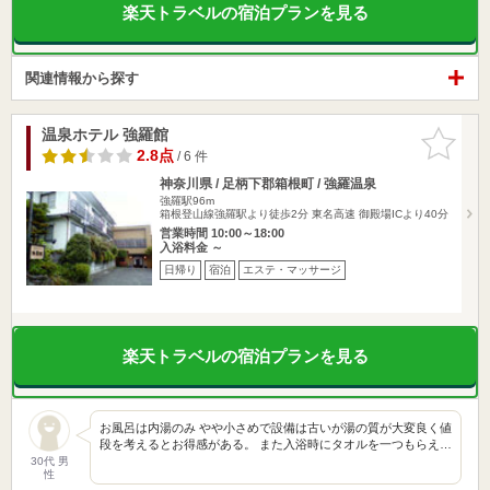
楽天トラベルの宿泊プランを見る
関連情報から探す
温泉ホテル 強羅館
お気に入
りに追加
2.8点
/ 6 件
神奈川県 / 足柄下郡箱根町 / 強羅温泉
強羅駅96m
箱根登山線強羅駅より徒歩2分 東名高速 御殿場ICより40分
営業時間 10:00～18:00
入浴料金 ～
日帰り
宿泊
エステ・マッサージ
楽天トラベルの宿泊プランを見る
お風呂は内湯のみ やや小さめで設備は古いが湯の質が大変良く値
段を考えるとお得感がある。 また入浴時にタオルを一つもらえ…
30代 男
性