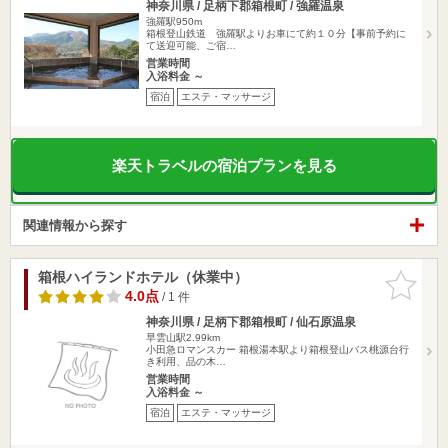
神奈川県 / 足柄下郡箱根町 / 強羅温泉
強羅駅950m
箱根登山鉄道 強羅駅よりお車にて約１０分【事前予約に
て送迎可能、ご宿…
営業時間
入浴料金 ～
宿泊
エステ・マッサージ
楽天トラベルの宿泊プランを見る
関連情報から探す
箱根ハイランドホテル（休業中）
お気に入
りに追加
4.0点
/ 1 件
神奈川県 / 足柄下郡箱根町 / 仙石原温泉
早雲山駅2.99km
小田急ロマンスカー 箱根湯本駅より箱根登山バス桃源台行
き利用、品の木…
営業時間
入浴料金 ～
宿泊
エステ・マッサージ