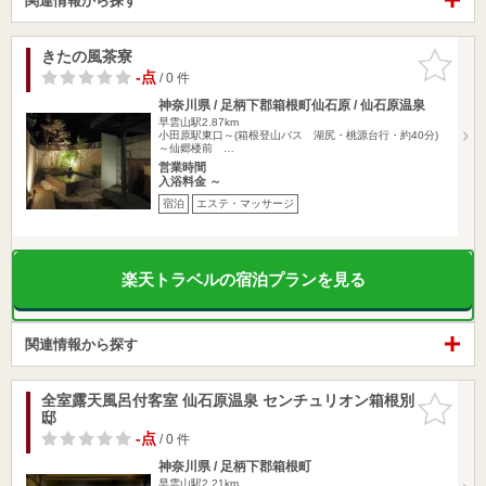
関連情報から探す
きたの風茶寮
お気に入
りに追加
-点
/ 0 件
神奈川県 / 足柄下郡箱根町仙石原 / 仙石原温泉
早雲山駅2.87km
小田原駅東口～(箱根登山バス 湖尻・桃源台行・約40分)
～仙郷楼前 …
営業時間
入浴料金 ～
宿泊
エステ・マッサージ
楽天トラベルの宿泊プランを見る
関連情報から探す
全室露天風呂付客室 仙石原温泉 センチュリオン箱根別
お気に入
邸
りに追加
-点
/ 0 件
神奈川県 / 足柄下郡箱根町
早雲山駅2.21km