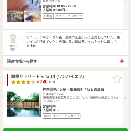
東名足柄バス…
営業時間 10:00～22:00
入浴料金 900円～
日帰り
エステ・マッサージ
リニューアルオープン後、屋外の芝生が人工芝変わっていた。整
いイスが増えていた。天気の良い日は整いイスを屋外に出して、
富士山…
50代～
男性
関連情報から探す
箱根リトリート villa 1/f (ワンバイエフ)
お気に入
りに追加
4.2点
/ 6 件
神奈川県 / 足柄下郡箱根町 / 仙石原温泉
中強羅駅2.17km
JR東海道小田原駅東口出口からバス箱根登山桃源台行き約
30分俵石ガラ…
営業時間
入浴料金 ～
宿泊
エステ・マッサージ