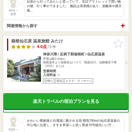
以前から行ってみたいと思っていて、先日アウトレットで買い物
の後、行く事ができました。 施設は清潔感があり、炭酸泉や露天
風…
50代～
女性
関連情報から探す
箱根仙石原 温泉旅館 みたけ
お気に入
りに追加
4.0点
/ 5 件
神奈川県 / 足柄下郡箱根町 / 仙石原温泉
早雲山駅2.83km
箱根湯本より箱根登山バスで「桃源台行」仙郷楼前下車
（35分）または、…
営業時間
入浴料金 ～
日帰り
宿泊
エステ・マッサージ
楽天トラベルの宿泊プランを見る
かわいい看板猫と白濁湯に癒される宿 標高700mの仙石原温泉の
中心地に位置し、すすき草原へと続く県道75号線沿いに佇…
50代～