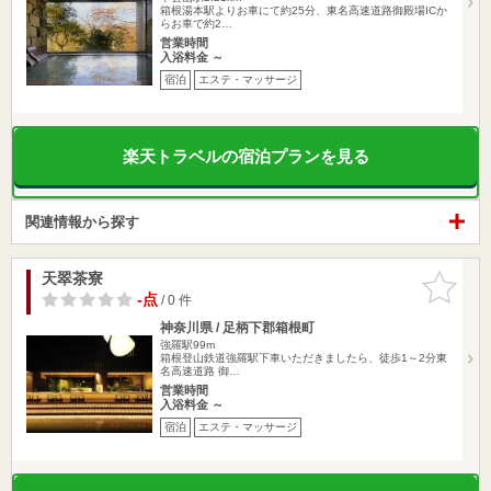
箱根湯本駅よりお車にて約25分、東名高速道路御殿場ICか
らお車で約2…
営業時間
入浴料金 ～
宿泊
エステ・マッサージ
楽天トラベルの宿泊プランを見る
関連情報から探す
天翠茶寮
お気に入
りに追加
-点
/ 0 件
神奈川県 / 足柄下郡箱根町
強羅駅99m
箱根登山鉄道強羅駅下車いただきましたら、徒歩1～2分東
名高速道路 御…
営業時間
入浴料金 ～
宿泊
エステ・マッサージ