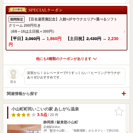
【百名湯受賞記念】入館+2Fサウナエリア+選べるソフト
期間限定
クリーム 200円引き
（8/8～16は土日祝＋300円）
【平日】
2,060円
→
1,860円
【土日祝】
2,430円
→
2,230
円
他にも4種類のクーポンがあります
浴室から！エレベーターで!!うすっくらい！ヒーリングサウナが
ありぜひおすすめです。
匿名
関連情報から探す
小山町町民いこいの家 あしがら温泉
お気に入
りに追加
3.5点
/ 20 件
静岡県 / 駿東郡小山町
足柄駅936m
JR「駿河小山駅」、「御殿場駅」からタクシ－で約15分、