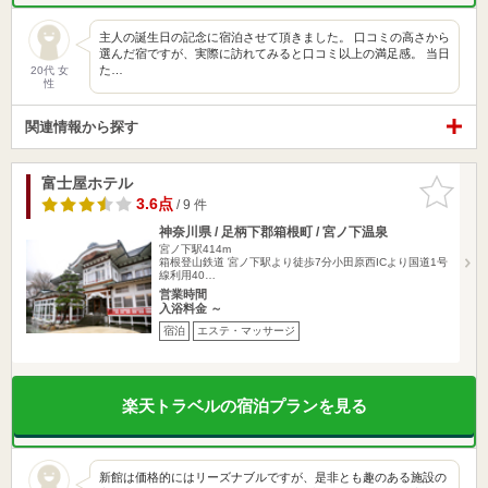
主人の誕生日の記念に宿泊させて頂きました。 口コミの高さから
選んだ宿ですが、実際に訪れてみると口コミ以上の満足感。 当日
た…
20代 女
性
関連情報から探す
富士屋ホテル
お気に入
りに追加
3.6点
/ 9 件
神奈川県 / 足柄下郡箱根町 / 宮ノ下温泉
宮ノ下駅414m
箱根登山鉄道 宮ノ下駅より徒歩7分小田原西ICより国道1号
線利用40…
営業時間
入浴料金 ～
宿泊
エステ・マッサージ
楽天トラベルの宿泊プランを見る
新館は価格的にはリーズナブルですが、是非とも趣のある施設の