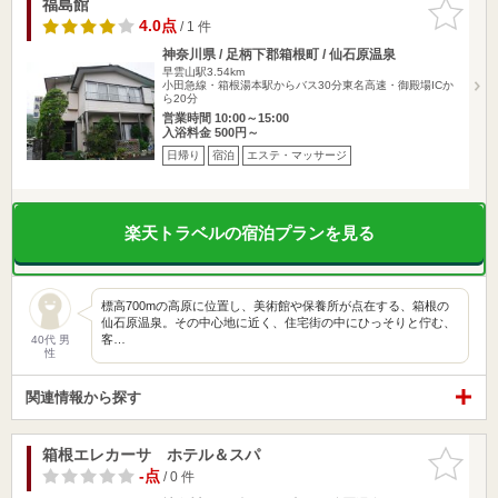
福島館
お気に入
りに追加
4.0点
/ 1 件
神奈川県 / 足柄下郡箱根町 / 仙石原温泉
早雲山駅3.54km
小田急線・箱根湯本駅からバス30分東名高速・御殿場ICか
ら20分
営業時間 10:00～15:00
入浴料金 500円～
日帰り
宿泊
エステ・マッサージ
楽天トラベルの宿泊プランを見る
標高700mの高原に位置し、美術館や保養所が点在する、箱根の
仙石原温泉。その中心地に近く、住宅街の中にひっそりと佇む、
客…
40代 男
性
関連情報から探す
箱根エレカーサ ホテル＆スパ
お気に入
りに追加
-点
/ 0 件