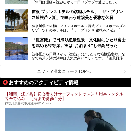
「休日は漫画を読みながら一日中ダラダラ過ごしたい」
を見学させていただきました！
「子ども連れでも気兼ねなく、家事を忘れてリフレッシュし
たい」
サウナ室の中に咲き誇る桜、魚たちが泳ぐ水風呂、そしてバ
箱根 プリンスホテルの旗艦ホテル、「ザ・プリン
リのビーチを思わせる休憩スペース…。驚きの連続だった館
ス箱根芦ノ湖」で味わう建築美と優雅な休日
そんな「癒やされたい」という願いを叶えてくれるのが、神
内の様子をレポートします！
奈川県のスーパー銭湯。
神奈川県の箱根にプリンスホテル（西武プリンスホテルズ＆
神奈川県には、サウナや岩盤浴、一日中遊べるエンタメ施設
リゾーツ）のホテルは、「ザ・プリンス 箱根芦ノ湖」「芦
など、“非日常”を味わえるスーパー銭湯が数多く揃っていま
ノ湖畔 蛸川温泉 龍宮殿」「箱根湯の花プリンスホテル」
す。しかし、選択肢が多いからこそ「どの施設か迷ってしま
「箱根仙石原プリンスホテル」と4軒あり、今回ご紹介する
う」という人も多いはず。
「龍宮殿」で日帰り絶景温泉！文化財にひたり富士
「ザ・プリンス 箱根芦ノ湖」は、その中でもフラッグシッ
を眺める特等席。実は“お泊まり”も最高だった
プ（旗艦）に位置づけられる特別なホテルです。
そこで今回は、神奈川県内の人気施設26選を「安さ」「岩
盤浴・漫画の充実度」「景色の良さ」「高級感」「深夜営
首都圏から日帰りから1泊旅行にぴったりな箱根温泉郷。な
昭和の日本を代表する建築家の一人、村野藤吾が芦ノ湖の畔
業」「駅近」など、目的別に厳選して紹介します。
かでも芦ノ湖の湖畔は人気の高いエリアです。「絶景日帰り
に建てた桃源郷のようなホテルがここ。自家源泉の温泉や、
今の気分にぴったりの施設を見つけて、最高のリフレッシュ
温泉 龍宮殿本館」は、露天風呂から芦ノ湖と富士山の両方
こだわりぬいた食もあわせて、このホテルの魅力をレポート
時間を過ごす参考にしていただけますと幸いです。
が楽しめるまさに眺望自慢の日帰り温泉。
します。
ニフティ温泉ニュースTOPへ
そしてここは全24室の「箱根 芦ノ湖畔蛸川温泉 龍宮殿」と
───
して宿泊もできます。宿泊者は「龍宮殿本館」の営業時間に
提供元：株式会社西武・プリンスホテルズワールドワイド
おすすめのアクティビティ情報
加えて、朝6時からの宿泊者専用時間帯にも「龍宮殿本館」
【PR】
のお風呂が利用できます。
この記事はザ・プリンス 箱根芦ノ湖のPR記事です。
【湘南・江ノ島】初心者向けサーフィンレッスン！用具レンタル
今回は日帰り温泉としての「絶景日帰り温泉 龍宮殿本館
等全て込み！【海まで徒歩１分】
（以下、龍宮殿本館）」と、旅館としての「箱根 芦ノ湖畔
蛸川温泉 龍宮殿（以下、龍宮殿）」の両方の魅力をたっぷ
神奈川県藤沢市片瀬海岸1-13-27
りお伝えします！
ここは箱根神社、九頭龍神社、白龍神社、箱根元宮と箱根の
4つの神社に囲まれたパワースポットです。
───
提供元：株式会社西武・プリンスホテルズワールドワイド