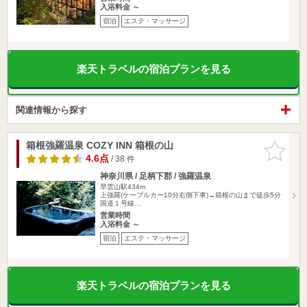
入浴料金 ～
宿泊
エステ・マッサージ
楽天トラベルの宿泊プランを見る
関連情報から探す
箱根強羅温泉 COZY INN 箱根の山
お気に入
りに追加
4.6点
/ 38 件
神奈川県 / 足柄下郡 / 強羅温泉
早雲山駅434m
上強羅(ケーブルカー10分右側下車)→箱根の山まで徒歩5分
国道１号線…
営業時間
入浴料金 ～
宿泊
エステ・マッサージ
楽天トラベルの宿泊プランを見る