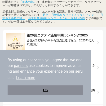
静岡市にある
「柚木の郷」
は、多種類のマッサージやセラピー、リラクゼーシ
ョンが用意されており、のんびりと利用することができます。
足柄上郡山北町のマッサージ、エステがある温泉、日帰り温泉、スーパー銭湯
の中でも特に人気があるのは、
足柄・丹沢温泉リゾート＆グランピング（旧 丹
沢ホテル時之栖）
、
山北町健康福祉センターさくらふれあいの郷
などの施設で
す。ぜひ一度は足を運んでみてください。
第20回ニフティ温泉年間ランキング2025
全国約2.2万件の中から頂点に選ばれた、2025年の人
気施設は…
By using our services, you agree that we and
ニフティ温泉 サウナランキング2026
おふろ好きユーザーの投票により、全国No.1サウナが
our
partners
use cookies to improve advertisi
決定！
ng and enhance your experience on our servi
ces.
Learn more
ニフティ温泉プレミアムクーポン
OK
ノジマモバイル会員向け 通常よりもお得な「特別価
格」で人気の温泉を満喫できる！