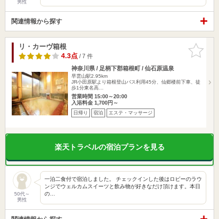
男性
関連情報から探す
リ・カーヴ箱根
お気に入
りに追加
4.3点
/ 7 件
神奈川県 / 足柄下郡箱根町 / 仙石原温泉
早雲山駅2.95km
JR小田原駅より箱根登山バス利用45分、仙郷楼前下車、徒
歩1分東名高…
営業時間 15:00～20:00
入浴料金 1,700円～
日帰り
宿泊
エステ・マッサージ
楽天トラベルの宿泊プランを見る
一泊二食付で宿泊しました。 チェックインした後はロビーのラウ
ンジでウェルカムスイーツと飲み物が好きなだけ頂けます。本日
の…
50代～
男性