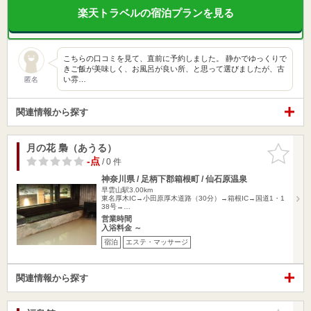
楽天トラベルの宿泊プランを見る
こちらの口コミを見て、直前に予約しました。 静かでゆっくりで
きご飯が美味しく、お風呂が良い所、と思って選びましたが、古
い雰…
匿名
関連情報から探す
月の花 梟（あうる）
お気に入
りに追加
-点
/ 0 件
神奈川県 / 足柄下郡箱根町 / 仙石原温泉
早雲山駅3.00km
東名厚木IC→小田原厚木道路（30分）→箱根IC→国道1・1
38号→…
営業時間
入浴料金 ～
宿泊
エステ・マッサージ
関連情報から探す