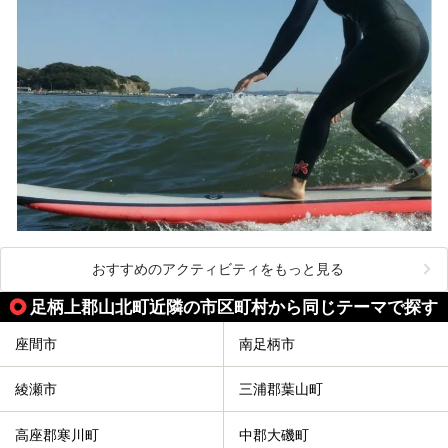
【PR】
この記事は箱根 芦ノ湖畔蛸川温泉 龍宮殿のPR記事です。
おすすめのアクティビティをもっと見る
足柄上郡山北町近隣の市区町村から同じテーマで探す
座間市
南足柄市
綾瀬市
三浦郡葉山町
高座郡寒川町
中郡大磯町