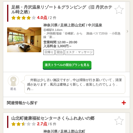
足柄・丹沢温泉リゾート＆グランピング（旧 丹沢ホテ
お気に入
ル時之栖）
りに追加
4.0点
/ 2 件
神奈川県 / 足柄上郡山北町 / 中川温泉
谷峨駅8.14km
・JR御殿場線「谷峨駅」から 路線バスで20分 ・小田急
線「新…
営業時間 12:00～20:00
入浴料金 1,000円～
日帰り
宿泊
エステ・マッサージ
楽天トラベルの宿泊プランを見る
外観は少し古い施設ですが，中は掃除が行き届いていて，清潔
感があります．風呂は建物より新しく，改装したのでしょう．
内…
匿名
関連情報から探す
山北町健康福祉センターさくらふれあいの郷
お気に入
りに追加
2.7点
/ 6 件
神奈川県 / 足柄上郡山北町