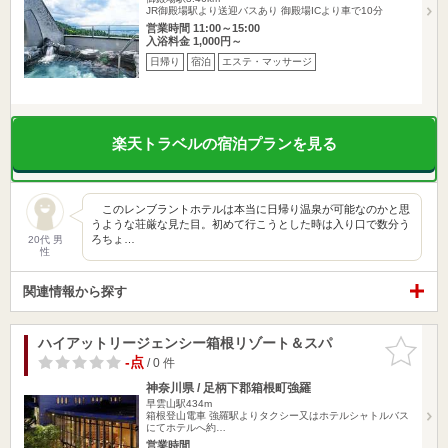
JR御殿場駅より送迎バスあり 御殿場ICより車で10分
営業時間 11:00～15:00
入浴料金 1,000円～
日帰り
宿泊
エステ・マッサージ
楽天トラベルの宿泊プランを見る
このレンブラントホテルは本当に日帰り温泉が可能なのかと思
うような荘厳な見た目。初めて行こうとした時は入り口で数分う
ろちょ…
20代 男
性
関連情報から探す
ハイアットリージェンシー箱根リゾート＆スパ
お気に入
りに追加
-点
/ 0 件
神奈川県 / 足柄下郡箱根町強羅
早雲山駅434m
箱根登山電車 強羅駅よりタクシー又はホテルシャトルバス
にてホテルへ約…
営業時間