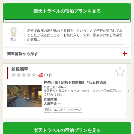
楽天トラベルの宿泊プランを見る
箱根で白濁の湯が味わえる宿を、ということで何軒か宿泊してみ
ましたが現在はここが「お気に入り」です。源泉掛け流し等泉質
の素晴…
匿名
関連情報から探す
箱根翡翠
お気に入
りに追加
-点
/ 0 件
神奈川県 / 足柄下郡箱根町 / 仙石原温泉
早雲山駅3.40km
強羅駅から施設めぐりバスで30分、タクシー又は送迎バス
で15分（予約…
営業時間
入浴料金 ～
宿泊
エステ・マッサージ
楽天トラベルの宿泊プランを見る