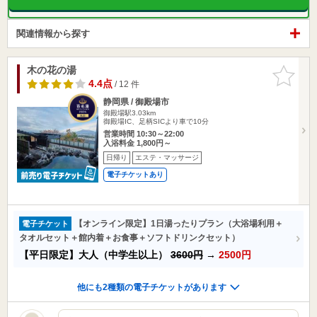
関連情報から探す
木の花の湯
お気に入
りに追加
4.4点
/ 12 件
静岡県 / 御殿場市
御殿場駅3.03km
御殿場IC、足柄SICより車で10分
営業時間 10:30～22:00
入浴料金 1,800円～
日帰り
エステ・マッサージ
電子チケットあり
【オンライン限定】1日湯ったりプラン（大浴場利用＋
電子チケット
タオルセット＋館内着＋お食事＋ソフトドリンクセット）
【平日限定】大人（中学生以上）
3600円
→
2500円
他にも2種類の電子チケットがあります