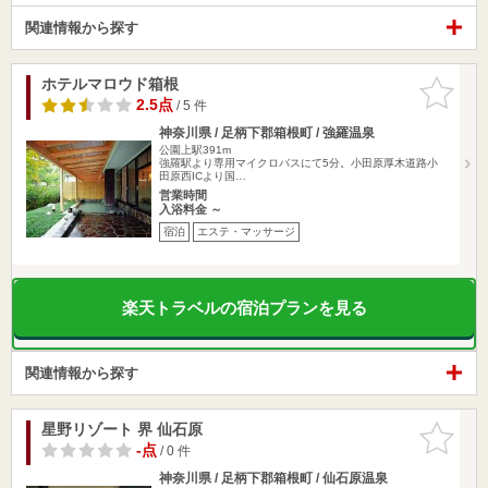
関連情報から探す
ホテルマロウド箱根
お気に入
りに追加
2.5点
/ 5 件
神奈川県 / 足柄下郡箱根町 / 強羅温泉
公園上駅391m
強羅駅より専用マイクロバスにて5分。小田原厚木道路小
田原西ICより国…
営業時間
入浴料金 ～
宿泊
エステ・マッサージ
楽天トラベルの宿泊プランを見る
関連情報から探す
星野リゾート 界 仙石原
お気に入
りに追加
-点
/ 0 件
神奈川県 / 足柄下郡箱根町 / 仙石原温泉