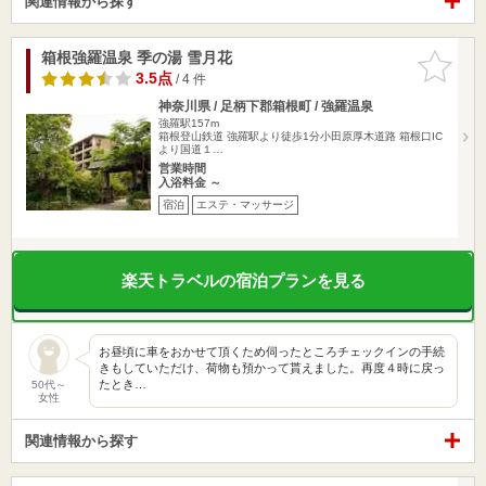
関連情報から探す
箱根強羅温泉 季の湯 雪月花
お気に入
りに追加
3.5点
/ 4 件
神奈川県 / 足柄下郡箱根町 / 強羅温泉
強羅駅157m
箱根登山鉄道 強羅駅より徒歩1分小田原厚木道路 箱根口IC
より国道１…
営業時間
入浴料金 ～
宿泊
エステ・マッサージ
楽天トラベルの宿泊プランを見る
お昼頃に車をおかせて頂くため伺ったところチェックインの手続
きもしていただけ、荷物も預かって貰えました。再度４時に戻っ
たとき…
50代～
女性
関連情報から探す