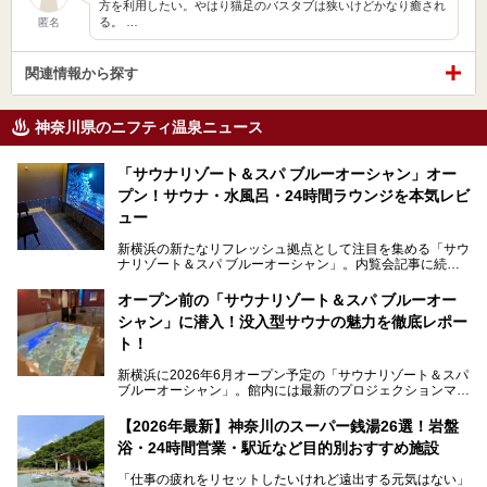
方を利用したい。やはり猫足のバスタブは狭いけどかなり癒され
る。 …
匿名
関連情報から探す
神奈川県のニフティ温泉ニュース
「サウナリゾート＆スパ ブルーオーシャン」オー
プン！サウナ・水風呂・24時間ラウンジを本気レビ
ュー
新横浜の新たなリフレッシュ拠点として注目を集める「サウ
ナリゾート＆スパ ブルーオーシャン」。内覧会記事に続
き、今回は実際に体験してみたリアルな様子をレポートしま
す。サウナや水風呂の気持ちよさはもちろん、リラックスス
オープン前の「サウナリゾート＆スパ ブルーオー
ペースの過ごしやすさまで徹底チェック。新横浜エリアで日
シャン」に潜入！没入型サウナの魅力を徹底レポー
常の疲れをリセットしたい人、ライブやスポーツ観戦遠征組
は必見です。
ト！
新横浜に2026年6月オープン予定の「サウナリゾート＆スパ
ブルーオーシャン」。館内には最新のプロジェクションマッ
ピングが多用され、まるで世界を旅しているかのような圧倒
的な“没入感（イマーシブ）”を体験できます。
【2026年最新】神奈川のスーパー銭湯26選！岩盤
浴・24時間営業・駅近など目的別おすすめ施設
「仕事の疲れをリセットしたいけれど遠出する元気はない」
今回は、そんな大注目の施設に一足先にお邪魔し、その全貌