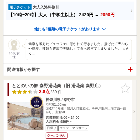
大人入浴料割引
電子チケット
【10時~20時】大人（中学生以上）
2420円
→
2090円
他にも2種類の電子チケットがあります
健康を考えたブュッフェに惹かれて行きました。揚げたて天ぷら
や蕎麦、種類も豊富で美味しくて食べ過ぎてしまいました。 大き
く…
30代 女
性
関連情報から探す
ととのいの郷 秦野湯花楽（旧 湯花楽 秦野店）
お気に入
りに追加
3.6点
/ 39 件
神奈川県 / 秦野市
渋沢駅1.09km
国道246号線「堀川入口交差点」を神戸製鋼工場方面へ曲
がり、直進50…
営業時間 9:00～24:00
入浴料金 980円～
日帰り
エステ・マッサージ
クーポンあり