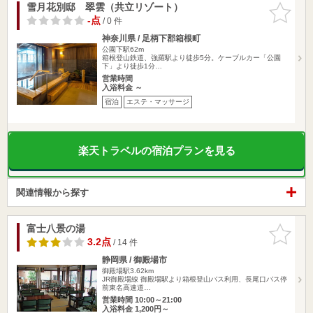
雪月花別邸 翠雲（共立リゾート）
お気に入
りに追加
-点
/ 0 件
神奈川県 / 足柄下郡箱根町
公園下駅62m
箱根登山鉄道、強羅駅より徒歩5分。ケーブルカー「公園
下」より徒歩1分…
営業時間
入浴料金 ～
宿泊
エステ・マッサージ
楽天トラベルの宿泊プランを見る
関連情報から探す
富士八景の湯
お気に入
りに追加
3.2点
/ 14 件
静岡県 / 御殿場市
御殿場駅3.62km
JR御殿場線 御殿場駅より箱根登山バス利用、長尾口バス停
前東名高速道…
営業時間 10:00～21:00
入浴料金 1,200円～