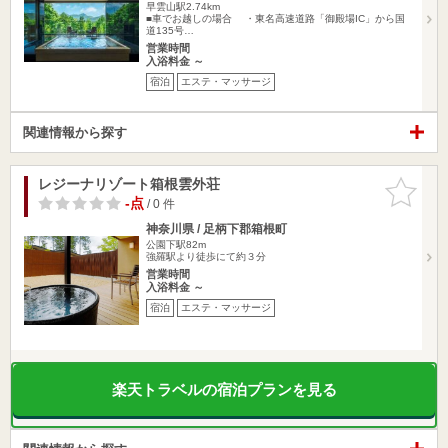
早雲山駅2.74km
■車でお越しの場合 ・東名高速道路「御殿場IC」から国
道135号…
営業時間
入浴料金 ～
宿泊
エステ・マッサージ
関連情報から探す
レジーナリゾート箱根雲外荘
お気に入
りに追加
-点
/ 0 件
神奈川県 / 足柄下郡箱根町
公園下駅82m
強羅駅より徒歩にて約３分
営業時間
入浴料金 ～
宿泊
エステ・マッサージ
楽天トラベルの宿泊プランを見る