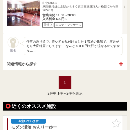
山北駅61m
JR御殿場線山北駅からすぐ東名高速道路大井松田ICから国
道246号、…
営業時間 11:00～20:00
入浴料金 600円～
日帰り
エステ・マッサージ
仕事の通り道で、良い所を見付けました！普通の銭湯で、露天が
あり大変綺麗にしてます！ なんと４００円で汗が流せるのですか
ら上…
匿名
関連情報から探す
1
2
件中 1件～2件を表示
近くのオススメ施設
お気に入
今空いています
りに追加
モダン湯治 おんりーゆー