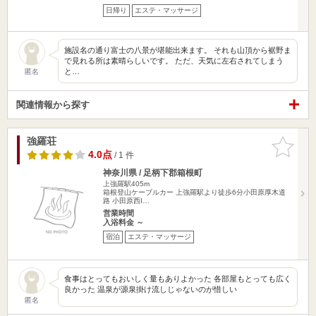
日帰り
エステ・マッサージ
施設名の通り富士の八景が堪能出来ます。 それも山頂から裾野ま
で見れる所は素晴らしいです。 ただ、天気に左右されてしまう
と…
匿名
関連情報から探す
強羅荘
お気に入
りに追加
4.0点
/ 1 件
神奈川県 / 足柄下郡箱根町
上強羅駅405m
箱根登山ケーブルカー 上強羅駅より徒歩6分小田原厚木道
路 小田原西I…
営業時間
入浴料金 ～
宿泊
エステ・マッサージ
食事はとってもおいしく量もありよかった 各部屋もとっても広く
良かった 温泉が源泉掛け流しじゃないのが惜しい
匿名