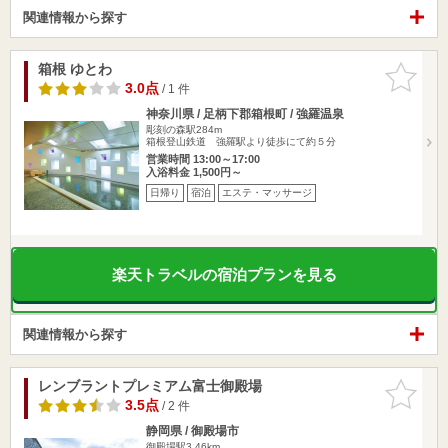
関連情報から探す
箱根 ゆとわ
お気に入
りに追加
3.0点
/ 1 件
神奈川県 / 足柄下郡箱根町 / 強羅温泉
彫刻の森駅284m
箱根登山鉄道 強羅駅より徒歩にて約５分
営業時間 13:00～17:00
入浴料金 1,500円～
日帰り
宿泊
エステ・マッサージ
楽天トラベルの宿泊プランを見る
関連情報から探す
レンブラントプレミアム富士御殿場
お気に入
りに追加
3.5点
/ 2 件
静岡県 / 御殿場市
御殿場駅3.46km