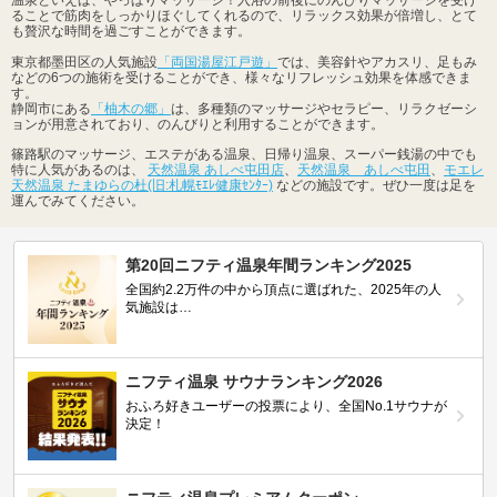
ることで筋肉をしっかりほぐしてくれるので、リラックス効果が倍増し、とて
も贅沢な時間を過ごすことができます。
東京都墨田区の人気施設
「両国湯屋江戸遊」
では、美容針やアカスリ、足もみ
などの6つの施術を受けることができ、様々なリフレッシュ効果を体感できま
す。
静岡市にある
「柚木の郷」
は、多種類のマッサージやセラピー、リラクゼーシ
ョンが用意されており、のんびりと利用することができます。
篠路駅のマッサージ、エステがある温泉、日帰り温泉、スーパー銭湯の中でも
特に人気があるのは、
天然温泉 あしべ屯田店
、
天然温泉 あしべ屯田
、
モエレ
天然温泉 たまゆらの杜(旧:札幌ﾓｴﾚ健康ｾﾝﾀｰ)
などの施設です。ぜひ一度は足を
運んでみてください。
第20回ニフティ温泉年間ランキング2025
全国約2.2万件の中から頂点に選ばれた、2025年の人
気施設は…
ニフティ温泉 サウナランキング2026
おふろ好きユーザーの投票により、全国No.1サウナが
決定！