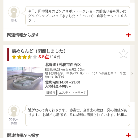
今日、田中賢介のピンクリボントークショーの前売り券を買いに
グルメシップにいってきました＾＾ ついでに食事付セット１９８
０…
匿名
関連情報から探す
湯めらんど（閉館しました）
お気に入
りに追加
3.5点
/ 14 件
北海道 / 札幌市白石区
篠路駅9.28km
白石駅1.55km
地下鉄白石駅・中央バス 東６０ 北１５条線と白７ 米里
線にて 地下鉄…
営業時間 14:00～23:00
入浴料金 440円～
日帰り
エステ・マッサージ
近所なので良く行きます。 赤富士、金富士の絵は一見の価値があ
ります。 お風呂も清潔で、常に綺麗に清掃されています。昭和…
50代～
男性
関連情報から探す