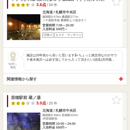
りに追加
3.6点
/ 34 件
北海道 / 札幌市中央区
篠路駅8.67km
桑園駅277m
ＪＲ函館本線 桑園駅より徒歩すぐ
営業時間 7:00～25:00
入浴料金 500円～
日帰り
エステ・マッサージ
施設は20年前から良いと思います👍 ちょっと残念😢なのがサウ
ナ後水風呂へは必ず流してから入って頂きたい(頭迄)共同風…
50代～
男性
関連情報から探す
苗穂駅前 蔵ノ湯
お気に入
りに追加
3.0点
/ 20 件
北海道 / 札幌市中央区
篠路駅8.69km
苗穂駅326m
JR苗穂駅前
営業時間 10:00～24:00
入浴料金 500円～