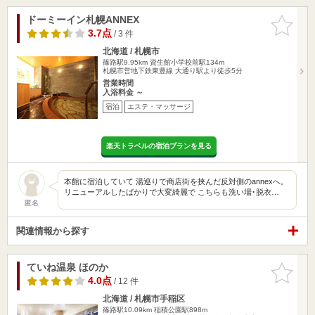
ドーミーイン札幌ANNEX
お気に入
りに追加
3.7点
/ 3 件
北海道 / 札幌市
篠路駅9.95km
資生館小学校前駅134m
札幌市営地下鉄東豊線 大通り駅より徒歩5分
営業時間
入浴料金 ～
宿泊
エステ・マッサージ
楽天トラベルの宿泊プランを見る
本館に宿泊していて 湯巡りで商店街を挟んだ反対側のannexへ。
リニューアルしたばかりで大変綺麗で こちらも洗い場･脱衣…
匿名
関連情報から探す
ていね温泉 ほのか
お気に入
りに追加
4.0点
/ 12 件
北海道 / 札幌市手稲区
篠路駅10.09km
稲積公園駅898m