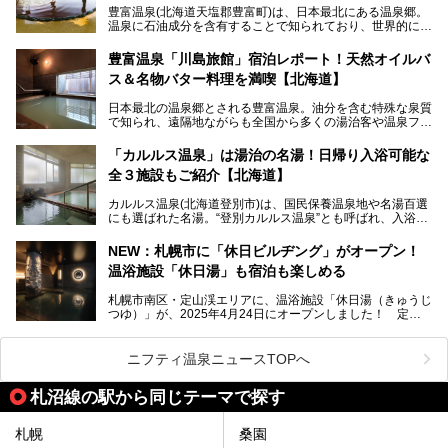
豊富温泉(北海道天塩郡豊富町)は、日本最北にある温泉郷。
で、ぜひお試しください。※6月13日配布開始、なくなり次
温泉に石油成分を含有することで知られており、世界的にも
第終了
大変希少な泉質です。また、油分が乾癬やアトピー性皮膚炎
に特効があると言われ、遠隔地ながらも全国から湯治・療養
───
豊富温泉「川島旅館」宿泊レポート！天然オイルバ
目的で多くの人々が訪れます。
提供元：株式会社バルクオム【PR】
ス＆名物バター料理を満喫【北海道】
この記事は株式会社バルクオム商品のPR記事です。
今回、四半世紀以上に渡り全国の温泉を巡り続ける筆者が現
日本最北の温泉郷とされる豊富温泉。油分を含む特殊な泉質
地体験し、独自の視点で豊富温泉の“天然オイルバス”をレポ
で知られ、遠隔地ながらも全国から多くの湯治客や温泉ファ
ート。温泉地概要や日帰り入浴施設をはじめ、宿泊施設・ア
ンが訪れる地です。
クセスまで徹底紹介します！
「カルルス温泉」は湯治の名湯！日帰り入浴可能な
「川島旅館」は、豊富温泉の開湯当初から営業する老舗旅
全３施設もご紹介【北海道】
館。とりわけ温泉の良さと名物のバター料理に定評があり、
口コミの評判も非常に高い宿。今回は筆者自ら宿泊し、自慢
カルルス温泉(北海道登別市)は、国民保養温泉地や名湯百選
の温泉や料理をはじめ、パブリックスペース・客室など宿の
にも選ばれた名湯。“登別カルルス温泉”とも呼ばれ、入浴剤
全貌を徹底的にご紹介します！
としてその名を聞いたことがある方も多いでしょう。観光色
豊かな登別温泉とは対照的な存在で、今も湯治場的な要素が
NEW：札幌市に「休日ビルヂング」がオープン！
残る閑静な温泉地です。
温浴施設「休日湯」も宿泊も楽しめる
今回、四半世紀以上に渡り全国の温泉を巡り続ける筆者が現
札幌市南区・定山渓エリアに、温浴施設「休日湯（きゅうじ
地体験し、カルルス温泉をご紹介。温泉地の概要や泉質解説
つゆ）」が、2025年4月24日にオープンしました！ 定山
をはじめ、日帰り入浴可能な全３施設の紹介・周辺観光・ア
渓の新たなランドマーク「休日ビルヂング」として誕生した
クセスまで徹底紹介します！
この施設は、温泉・サウナの「休日湯」・ラウンジの「THE
LOUNGE DAYOF」・グルメ「休日洋麺店」・ホテル「エク
ニフティ温泉ニュースTOPへ
スクラメーションホテル」で構成された、まさに大人の癒し
空間。
札沼線の駅から同じテーマで探す
今回は、そんな「休日ビルヂング」の魅力を5つのポイント
からご紹介します。
札幌
桑園