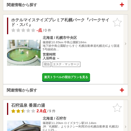
関連情報から探す
ホテルマイステイズプレミア札幌パーク『パークサイ
お気に入
ド・スパ 』
りに追加
-点
/ 0 件
北海道 / 札幌市中央区
篠路駅10.65km
中島公園駅184m
地下鉄中島公園駅からすぐ 札幌自動車道札幌北ICより国道
5号線経由…
営業時間
入浴料金 ～
宿泊
エステ・マッサージ
楽天トラベルの宿泊プランを見る
関連情報から探す
石狩温泉 番屋の湯
お気に入
りに追加
2.8点
/ 9 件
北海道 / 石狩市
篠路駅11.20km
ロイズタウン駅10.14km
JR「札幌駅」よりタクシー利用35分札幌自動車道 札幌北I
Cより25…