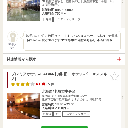
JR 稲積公園駅より徒歩約15分札幌自動車道「手稲ＩＣ」
より国道5号…
営業時間 0:00～24:00
入浴料金 750円～
日帰り
エステ・マッサージ
地元なので月に数回行ってます くつろぎスペースも多様で岩盤浴
も好みの温度が選べます 女性専用の岩盤浴もあり 本当に癒さ…
50代～
女性
関連情報から探す
プレミアホテル-CABIN-札幌(旧 ホテルパコJrススキ
お気に入
ノ)
りに追加
4.0点
/ 5 件
北海道 / 札幌市中央区
篠路駅10.31km
東本願寺前駅232m
札幌市営地下鉄南北線 すすきの駅より徒歩8分
営業時間 13:30～23:00
入浴料金 2,450円～
日帰り
宿泊
エステ・マッサージ