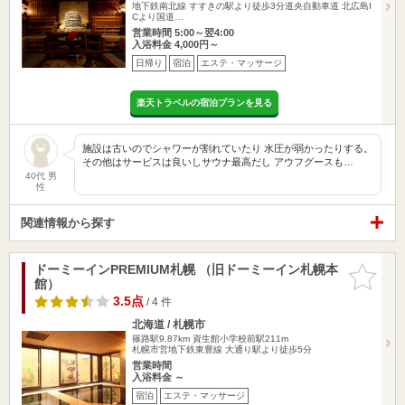
地下鉄南北線 すすきの駅より徒歩3分道央自動車道 北広島I
Cより国道…
営業時間 5:00～翌4:00
入浴料金 4,000円～
日帰り
宿泊
エステ・マッサージ
楽天トラベルの宿泊プランを見る
施設は古いのでシャワーが割れていたり 水圧が弱かったりする。
その他はサービスは良いしサウナ最高だし アウフグースも…
40代 男
性
関連情報から探す
ドーミーインPREMIUM札幌 （旧ドーミーイン札幌本
お気に入
館）
りに追加
3.5点
/ 4 件
北海道 / 札幌市
篠路駅9.87km
資生館小学校前駅211m
札幌市営地下鉄東豊線 大通り駅より徒歩5分
営業時間
入浴料金 ～
宿泊
エステ・マッサージ