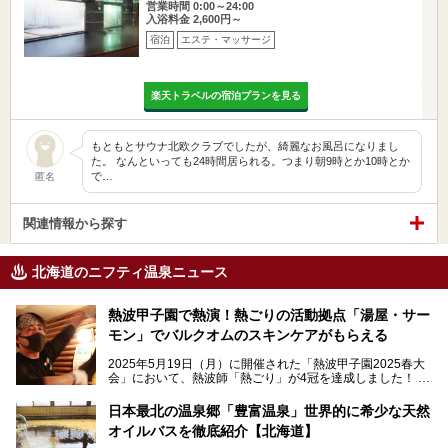
営業時間 0:00～24:00
入浴料金 2,600円～
宿泊
エステ・マッサージ
楽天トラベルの宿泊プランを見る
もともとサウナ北欧クラブでしたが、綺麗なお風呂になりまし
た。 なんといっても24時間居られる。つまり朝9時とか10時とか
で…
匿名
関連情報から探す
北海道のニフティ温泉ニュース
熱波甲子園で熱演！熱ごりの活動拠点「湯屋・サー
モン」でバルクオムのスキンケアがもらえる
2025年5月19日（月）に開催された「熱波甲子園2025春大
会」において、熱波師「熱ごり」が4冠を達成しました！
このたび、バルクオム賞の受賞を記念して、熱ごりさんの活
動拠点である北海道の銭湯「湯屋・サーモン」にて、メンズ
日本最北の温泉郷「豊富温泉」世界的に希少な天然
スキンケアブランド バルクオムの「ONE DAY KIT」を数量
オイルバスを徹底紹介【北海道】
限定でプレゼントいたします。
老若男女問わず、多くの方にご体験いただける製品ですの