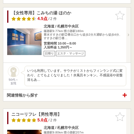
【女性専用】こみちの湯 ほのか
お気に入
りに追加
4.5点
/ 2 件
北海道 / 札幌市中央区
篠路駅9.77km
狸小路駅180m
豊水すすきの駅②番出口から徒歩2分大通駅から徒歩4分、
すすきの駅①番…
営業時間 10:00～8:00
入浴料金 1,350円～
日帰り
エステ・マッサージ
いつも利用しています。サウナがミストからフィンランド式に変
わり、とてもよくなりました！水風呂キンキン。不感温浴や岩盤
浴もあ…
50代～
女性
関連情報から探す
ニコーリフレ【男性専用】
お気に入
りに追加
5.0点
/ 2 件
北海道 / 札幌市中央区
篠路駅9.80km
狸小路駅207m