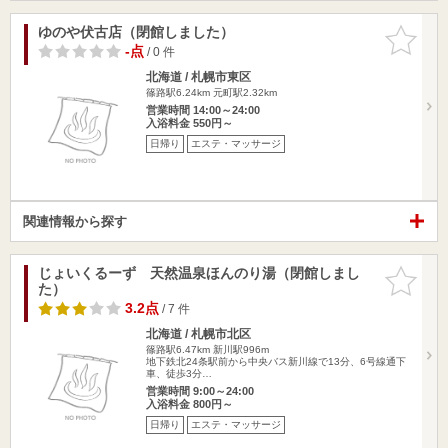
ゆのや伏古店（閉館しました）
お気に入
りに追加
-点
/ 0 件
北海道 / 札幌市東区
篠路駅6.24km
元町駅2.32km
営業時間 14:00～24:00
入浴料金 550円～
日帰り
エステ・マッサージ
関連情報から探す
じょいくるーず 天然温泉ほんのり湯（閉館しまし
お気に入
た）
りに追加
3.2点
/ 7 件
北海道 / 札幌市北区
篠路駅6.47km
新川駅996m
地下鉄北24条駅前から中央バス新川線で13分、6号線通下
車、徒歩3分…
営業時間 9:00～24:00
入浴料金 800円～
日帰り
エステ・マッサージ