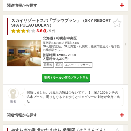
関連情報から探す
スカイリゾートスパ「プラウブラン」（SKY RESORT
お気に入
SPA PULAU BULAN）
りに追加
3.6点
/ 9 件
北海道 / 札幌市中央区
篠路駅8.60km
札幌駅154m
JR札幌駅直結。JR北海道・札幌駅，札幌市交通局・地下鉄
の札幌駅から…
営業時間 12:00～23:00
入浴料金 3,300円～
日帰り
宿泊
エステ・マッサージ
楽天トラベルの宿泊プランを見る
宿泊しました。お風呂の数は少ないです。 1、深さ120センチの
温水プール。周りをぐるぐる歩くとジャグジーの刺激が全身に当
た…
匿名
関連情報から探す
やすらぎの湯 北のたまゆら 桑園店（そうえんてん）
お気に入