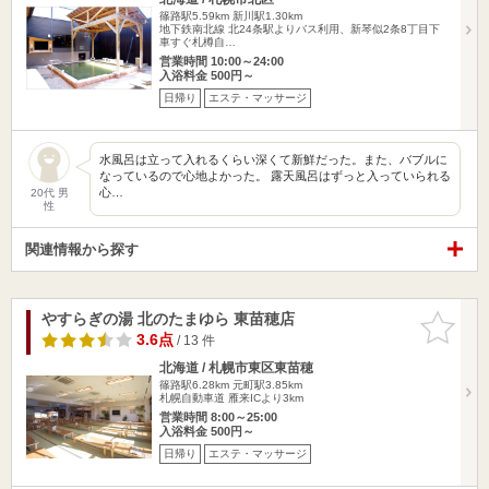
篠路駅5.59km
新川駅1.30km
地下鉄南北線 北24条駅よりバス利用、新琴似2条8丁目下
車すぐ札樽自…
営業時間 10:00～24:00
入浴料金 500円～
日帰り
エステ・マッサージ
水風呂は立って入れるくらい深くて新鮮だった。また、バブルに
なっているので心地よかった。 露天風呂はずっと入っていられる
心…
20代 男
性
関連情報から探す
やすらぎの湯 北のたまゆら 東苗穂店
お気に入
りに追加
3.6点
/ 13 件
北海道 / 札幌市東区東苗穂
篠路駅6.28km
元町駅3.85km
札幌自動車道 雁来ICより3km
営業時間 8:00～25:00
入浴料金 500円～
日帰り
エステ・マッサージ