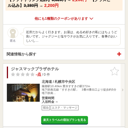
ル込み】
3,380円
→
2,200円
他にも1種類のクーポンがあります
近所だからよく行きます。お湯は、ぬるめ好きの私にはちょうど
良いです。ジャグジーと塩サウナがお気に入りです。食事のおい
しいし…
匿名
関連情報から探す
ジャスマックプラザホテル
お気に入
りに追加
-点
/ 0 件
北海道 / 札幌市中央区
篠路駅10.40km
豊水すすきの駅272m
地下鉄南北線「すすきの駅」 3番/4番出口より徒歩約5分
地下鉄南…
営業時間
入浴料金 ～
宿泊
エステ・マッサージ
楽天トラベルの宿泊プランを見る