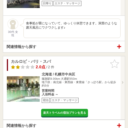
日帰り
エステ・マッサージ
食事処が畳になっていて、ゆっくり休憩できます。洞窟のような
露天風呂にワクワクします♪
30代 女
性
関連情報から探す
カルロビ・バリ・スパ
お気に入
りに追加
2.0点
/ 2 件
北海道 / 札幌市中央区
篠路駅9.00km
大通駅553m
地下鉄：南北線・東西線・東豊線「さっぽろ駅」から徒歩
約5分
営業時間
入浴料金 ～
宿泊
エステ・マッサージ
楽天トラベルの宿泊プランを見る
関連情報から探す