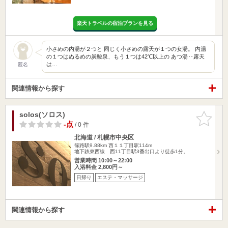
楽天トラベルの宿泊プランを見る
小さめの内湯が２つと 同じく小さめの露天が１つの女湯。 内湯
の１つはぬるめの炭酸泉、もう１つは42℃以上の あつ湯‥露天
は…
匿名
関連情報から探す
solos(ソロス)
お気に入
りに追加
-点
/ 0 件
北海道 / 札幌市中央区
篠路駅9.88km
西１１丁目駅114m
地下鉄東西線 西11丁目駅3番出口より徒歩1分。
営業時間 10:00～22:00
入浴料金 2,800円～
日帰り
エステ・マッサージ
関連情報から探す