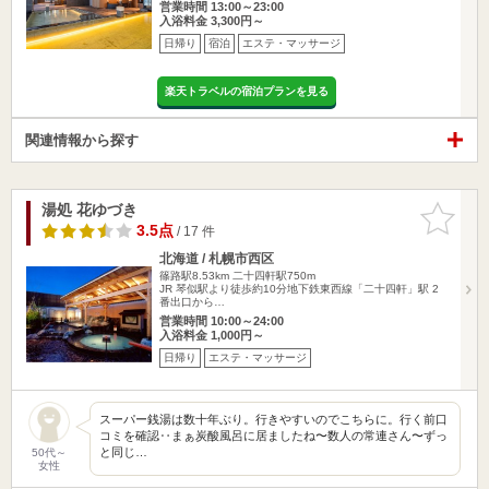
営業時間 13:00～23:00
入浴料金 3,300円～
日帰り
宿泊
エステ・マッサージ
楽天トラベルの宿泊プランを見る
関連情報から探す
湯処 花ゆづき
お気に入
りに追加
3.5点
/ 17 件
北海道 / 札幌市西区
篠路駅8.53km
二十四軒駅750m
JR 琴似駅より徒歩約10分地下鉄東西線「二十四軒」駅 2
番出口から…
営業時間 10:00～24:00
入浴料金 1,000円～
日帰り
エステ・マッサージ
スーパー銭湯は数十年ぶり。行きやすいのでこちらに。行く前口
コミを確認‥まぁ炭酸風呂に居ましたね〜数人の常連さん〜ずっ
と同じ…
50代～
女性