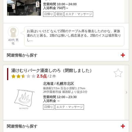
営業時間 10:00～24:00
入浴料金 750円～
日帰り
宿泊
エステ・マッサージ
お湯はいいけど なんで2階のテーブル席を撤去したのかな、家族
連れだと困る。1階のは狭いし残念過ぎる。2階のイスは場所取り
し…
40代 男
性
関連情報から探す
湯けむりパーク湯楽しのろ（閉館しました）
お気に入
りに追加
2.5点
/ 2 件
北海道 / 札幌市北区
篠路駅272m
百合が原駅1.27km
JR学園都市線 篠路駅より徒歩3分
営業時間 12:00～23:30
入浴料金 ～
日帰り
エステ・マッサージ
関連情報から探す