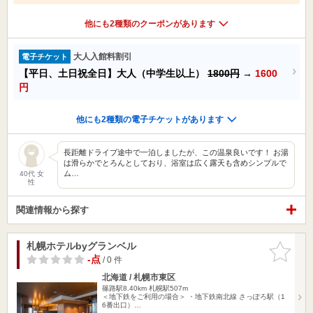
他にも2種類のクーポンがあります
大人入館料割引
電子チケット
【平日、土日祝全日】大人（中学生以上）
1800円
→
1600
円
他にも2種類の電子チケットがあります
長距離ドライブ途中で一泊しましたが、この温泉良いです！ お湯
は滑らかでとろんとしており、浴室は広く露天も含めシンプルで
ム…
40代 女
性
関連情報から探す
札幌ホテルbyグランベル
お気に入
りに追加
-点
/ 0 件
北海道 / 札幌市東区
篠路駅8.40km
札幌駅507m
＜地下鉄をご利用の場合＞ ・地下鉄南北線 さっぽろ駅（1
6番出口）…