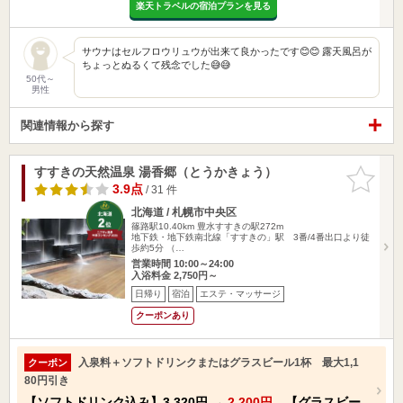
楽天トラベルの宿泊プランを見る
サウナはセルフロウリュウが出来て良かったです😊😊 露天風呂が
ちょっとぬるくて残念でした😅😅
50代～
男性
関連情報から探す
すすきの天然温泉 湯香郷（とうかきょう）
お気に入
りに追加
3.9点
/ 31 件
北海道 / 札幌市中央区
篠路駅10.40km
豊水すすきの駅272m
地下鉄・地下鉄南北線「すすきの」駅 3番/4番出口より徒
歩約5分 （…
営業時間 10:00～24:00
入浴料金 2,750円～
日帰り
宿泊
エステ・マッサージ
クーポンあり
入泉料＋ソフトドリンクまたはグラスビール1杯 最大1,1
クーポン
80円引き
【ソフトドリンク込み】
3,320円
→
2,200円
【グラスビー