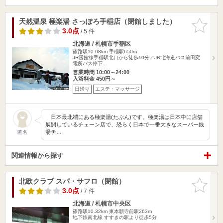
天然温泉 極楽湯 さっぽろ手稲店（閉館しました）
お気に入
りに追加
3.0点
/ 5 件
北海道 / 札幌市手稲区
篠路駅10.08km
手稲駅650m
JR函館線手稲駅北口から徒歩10分／JR北海道バス前田変
電所バス停下…
営業時間 10:00～24:00
入浴料金 450円～
日帰り
エステ・マッサージ
日本最北端にある極楽湯(たぶん)です。極楽湯は日本中に店舗
展開しているチェーン店で、恐らく日本で一番大きなスーパー銭
湯チ…
匿名
関連情報から探す
北欧クラブ スパ・サフロ（閉館）
お気に入
りに追加
3.0点
/ 7 件
北海道 / 札幌市中央区
篠路駅10.32km
東本願寺前駅263m
地下鉄南北線 すすきの駅より徒歩5分