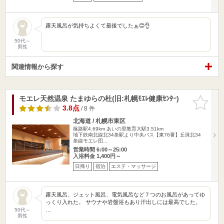
露天風呂が気持ちよくて最後でしたぁ😊👌
50代～
男性
関連情報から探す
モエレ天然温泉 たまゆらの杜(旧:札幌ﾓｴﾚ健康ｾﾝﾀｰ)
お気に入
りに追加
3.8点
/ 8 件
北海道 / 札幌市東区
篠路駅4.69km
あいの里教育大駅3.51km
地下鉄南北線北34条駅より中央バス【東76番】丘珠北34
条線モエレ団…
営業時間 6:00～25:00
入浴料金 1,400円～
日帰り
宿泊
エステ・マッサージ
露天風呂、ジェット風呂、電気風呂など７つのお風呂があってゆ
っくり入れた。 サウナや岩盤浴もあり汗出しには最高でした。
…
50代～
男性