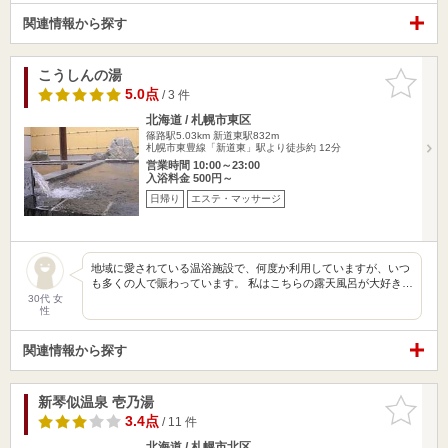
関連情報から探す
こうしんの湯
お気に入
りに追加
5.0点
/ 3 件
北海道 / 札幌市東区
篠路駅5.03km
新道東駅832m
札幌市東豊線「新道東」駅より徒歩約 12分
営業時間 10:00～23:00
入浴料金 500円～
日帰り
エステ・マッサージ
地域に愛されている温浴施設で、何度か利用していますが、いつ
も多くの人で賑わっています。 私はこちらの露天風呂が大好き…
30代 女
性
関連情報から探す
新琴似温泉 壱乃湯
お気に入
りに追加
3.4点
/ 11 件
北海道 / 札幌市北区