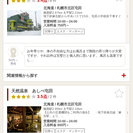
3.4点
/ 8 件
北海道 / 札幌市北区屯田
篠路駅2.87km
太平駅2.21km
地下鉄麻生駅から中央バスで15分、屯田小学校前下車すぐ
営業時間 10:00～24:00
入浴料金 750円～
日帰り
エステ・マッサージ
お年寄りや、体の不自由な方はお風呂まで階段の昇り降りが大変
ですが、それ以外は完璧だと個人的に思います。 風呂も温泉です
し…
50代～
男性
関連情報から探す
天然温泉 あしべ屯田
お気に入
りに追加
3.5点
/ 2 件
北海道 / 札幌市北区屯田
篠路駅2.95km
太平駅2.16km
【公共の交通機関をご利用の場合】 ・地下鉄南北線「麻
生駅」より、…
営業時間 10:00～24:00
入浴料金 800円～
日帰り
エステ・マッサージ