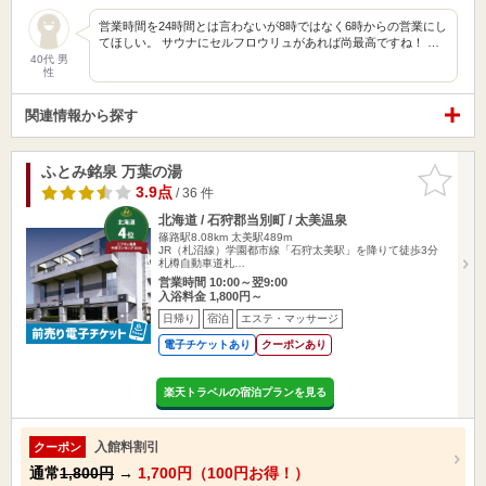
営業時間を24時間とは言わないが8時ではなく6時からの営業にし
てほしい。 サウナにセルフロウリュがあれば尚最高ですね！ …
40代 男
性
関連情報から探す
ふとみ銘泉 万葉の湯
お気に入
りに追加
3.9点
/ 36 件
北海道 / 石狩郡当別町 / 太美温泉
篠路駅8.08km
太美駅489m
JR（札沼線）学園都市線「石狩太美駅」を降りて徒歩3分
札樽自動車道札…
営業時間 10:00～翌9:00
入浴料金 1,800円～
日帰り
宿泊
エステ・マッサージ
電子チケットあり
クーポンあり
楽天トラベルの宿泊プランを見る
入館料割引
クーポン
通常
1,800円
→
1,700円（100円お得！）