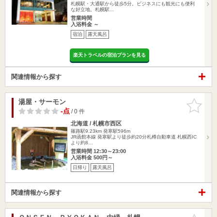
札幌駅・大通駅から徒歩5分。ビジネスにも観光にも便利
な好立地。札幌駅…
営業時間
入浴料金 ～
宿泊
露天風呂
楽天トラベルの宿泊プランを見る
関連情報から探す
湯屋・サーモン
お気に入
りに追加
-点
/ 0 件
北海道 / 札幌市西区
篠路駅9.23km
発寒駅596m
JR函館本線 発寒駅より徒歩約20分札樽自動車道 札幌西IC
より約8…
営業時間 12:30～23:00
入浴料金 500円～
日帰り
露天風呂
関連情報から探す