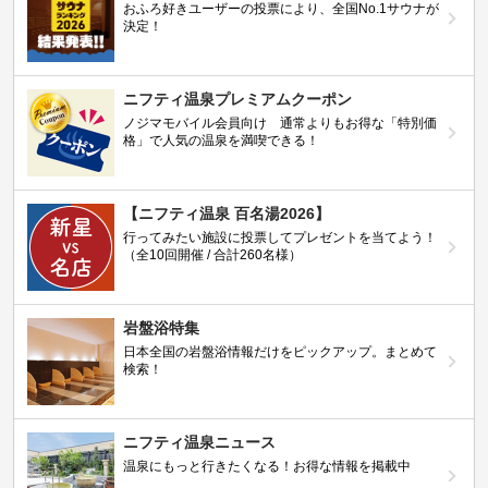
おふろ好きユーザーの投票により、全国No.1サウナが
決定！
ニフティ温泉プレミアムクーポン
ノジマモバイル会員向け 通常よりもお得な「特別価
格」で人気の温泉を満喫できる！
【ニフティ温泉 百名湯2026】
行ってみたい施設に投票してプレゼントを当てよう！
（全10回開催 / 合計260名様）
岩盤浴特集
日本全国の岩盤浴情報だけをピックアップ。まとめて
検索！
ニフティ温泉ニュース
温泉にもっと行きたくなる！お得な情報を掲載中