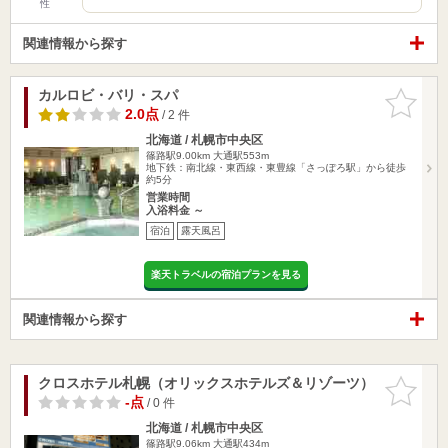
性
関連情報から探す
カルロビ・バリ・スパ
お気に入
りに追加
2.0点
/ 2 件
北海道 / 札幌市中央区
篠路駅9.00km
大通駅553m
地下鉄：南北線・東西線・東豊線「さっぽろ駅」から徒歩
約5分
営業時間
入浴料金 ～
宿泊
露天風呂
楽天トラベルの宿泊プランを見る
関連情報から探す
クロスホテル札幌（オリックスホテルズ＆リゾーツ）
お気に入
りに追加
-点
/ 0 件
北海道 / 札幌市中央区
篠路駅9.06km
大通駅434m