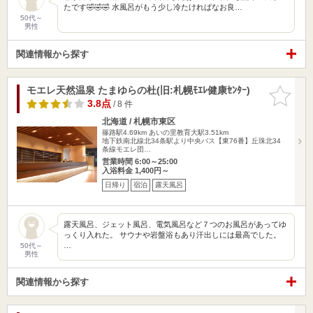
たです🤣🤣🤣 水風呂がもう少し冷たければなお良…
50代～
男性
関連情報から探す
モエレ天然温泉 たまゆらの杜(旧:札幌ﾓｴﾚ健康ｾﾝﾀｰ)
お気に入
りに追加
3.8点
/ 8 件
北海道 / 札幌市東区
篠路駅4.69km
あいの里教育大駅3.51km
地下鉄南北線北34条駅より中央バス【東76番】丘珠北34
条線モエレ団…
営業時間 6:00～25:00
入浴料金 1,400円～
日帰り
宿泊
露天風呂
露天風呂、ジェット風呂、電気風呂など７つのお風呂があってゆ
っくり入れた。 サウナや岩盤浴もあり汗出しには最高でした。
…
50代～
男性
関連情報から探す