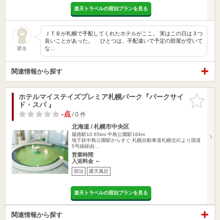
楽天トラベルの宿泊プランを見る
ＪＴＢが札幌で手配してくれたホテルがここ。 実はこの日は３つ
良いことがあった。 ひとつは、手配違いで予定の部屋が空いて
な…
匿名
関連情報から探す
ホテルマイステイズプレミア札幌パーク『パークサイ
お気に入
ド・スパ 』
りに追加
-点
/ 0 件
北海道 / 札幌市中央区
篠路駅10.65km
中島公園駅184m
地下鉄中島公園駅からすぐ 札幌自動車道札幌北ICより国道
5号線経由…
営業時間
入浴料金 ～
宿泊
露天風呂
楽天トラベルの宿泊プランを見る
関連情報から探す