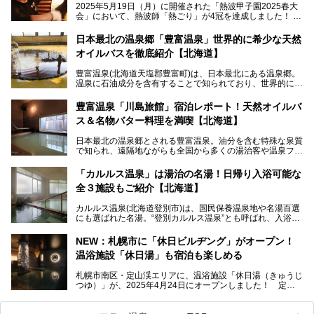
2025年5月19日（月）に開催された「熱波甲子園2025春大
会」において、熱波師「熱ごり」が4冠を達成しました！
このたび、バルクオム賞の受賞を記念して、熱ごりさんの活
動拠点である北海道の銭湯「湯屋・サーモン」にて、メンズ
日本最北の温泉郷「豊富温泉」世界的に希少な天然
スキンケアブランド バルクオムの「ONE DAY KIT」を数量
オイルバスを徹底紹介【北海道】
限定でプレゼントいたします。
老若男女問わず、多くの方にご体験いただける製品ですの
豊富温泉(北海道天塩郡豊富町)は、日本最北にある温泉郷。
で、ぜひお試しください。※6月13日配布開始、なくなり次
温泉に石油成分を含有することで知られており、世界的にも
第終了
大変希少な泉質です。また、油分が乾癬やアトピー性皮膚炎
に特効があると言われ、遠隔地ながらも全国から湯治・療養
───
豊富温泉「川島旅館」宿泊レポート！天然オイルバ
目的で多くの人々が訪れます。
提供元：株式会社バルクオム【PR】
ス＆名物バター料理を満喫【北海道】
この記事は株式会社バルクオム商品のPR記事です。
今回、四半世紀以上に渡り全国の温泉を巡り続ける筆者が現
日本最北の温泉郷とされる豊富温泉。油分を含む特殊な泉質
地体験し、独自の視点で豊富温泉の“天然オイルバス”をレポ
で知られ、遠隔地ながらも全国から多くの湯治客や温泉ファ
ート。温泉地概要や日帰り入浴施設をはじめ、宿泊施設・ア
ンが訪れる地です。
クセスまで徹底紹介します！
「カルルス温泉」は湯治の名湯！日帰り入浴可能な
「川島旅館」は、豊富温泉の開湯当初から営業する老舗旅
全３施設もご紹介【北海道】
館。とりわけ温泉の良さと名物のバター料理に定評があり、
口コミの評判も非常に高い宿。今回は筆者自ら宿泊し、自慢
カルルス温泉(北海道登別市)は、国民保養温泉地や名湯百選
の温泉や料理をはじめ、パブリックスペース・客室など宿の
にも選ばれた名湯。“登別カルルス温泉”とも呼ばれ、入浴剤
全貌を徹底的にご紹介します！
としてその名を聞いたことがある方も多いでしょう。観光色
豊かな登別温泉とは対照的な存在で、今も湯治場的な要素が
NEW：札幌市に「休日ビルヂング」がオープン！
残る閑静な温泉地です。
温浴施設「休日湯」も宿泊も楽しめる
今回、四半世紀以上に渡り全国の温泉を巡り続ける筆者が現
札幌市南区・定山渓エリアに、温浴施設「休日湯（きゅうじ
地体験し、カルルス温泉をご紹介。温泉地の概要や泉質解説
つゆ）」が、2025年4月24日にオープンしました！ 定山
をはじめ、日帰り入浴可能な全３施設の紹介・周辺観光・ア
渓の新たなランドマーク「休日ビルヂング」として誕生した
クセスまで徹底紹介します！
この施設は、温泉・サウナの「休日湯」・ラウンジの「THE