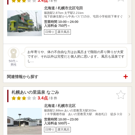
3.4点
/ 8 件
北海道 / 札幌市北区屯田
篠路駅2.87km
太平駅2.21km
地下鉄麻生駅から中央バスで15分、屯田小学校前下車すぐ
営業時間 10:00～24:00
入浴料金 750円～
日帰り
露天風呂
お年寄りや、体の不自由な方はお風呂まで階段の昇り降りが大変
ですが、それ以外は完璧だと個人的に思います。 風呂も温泉です
し…
50代～
男性
関連情報から探す
札幌あいの里温泉 なごみ
お気に入
りに追加
3.4点
/ 8 件
北海道 / 札幌市北区
篠路駅2.88km
あいの里教育大駅303m
ＪＲ学園都市線 あいの里教育大駅 南改札口 徒歩３分
営業時間 10:00～23:00
入浴料金 500円～
日帰り
露天風呂