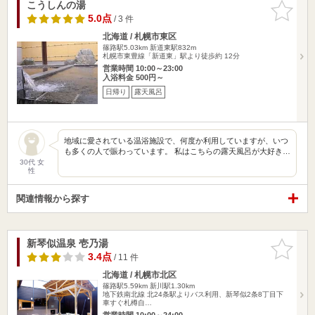
こうしんの湯
お気に入
りに追加
5.0点
/ 3 件
北海道 / 札幌市東区
篠路駅5.03km
新道東駅832m
札幌市東豊線「新道東」駅より徒歩約 12分
営業時間 10:00～23:00
入浴料金 500円～
日帰り
露天風呂
地域に愛されている温浴施設で、何度か利用していますが、いつ
も多くの人で賑わっています。 私はこちらの露天風呂が大好き…
30代 女
性
関連情報から探す
新琴似温泉 壱乃湯
お気に入
りに追加
3.4点
/ 11 件
北海道 / 札幌市北区
篠路駅5.59km
新川駅1.30km
地下鉄南北線 北24条駅よりバス利用、新琴似2条8丁目下
車すぐ札樽自…
営業時間 10:00～24:00