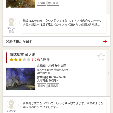
日帰り
露天風呂
施設は20年前から良いと思います👍 ちょっと残念😢なのがサウ
ナ後水風呂へは必ず流してから入って頂きたい(頭迄)共同風…
50代～
男性
関連情報から探す
苗穂駅前 蔵ノ湯
お気に入
りに追加
3.0点
/ 20 件
北海道 / 札幌市中央区
篠路駅8.69km
苗穂駅326m
JR苗穂駅前
営業時間 10:00～24:00
入浴料金 500円～
日帰り
露天風呂
食事処が畳になっていて、ゆっくり休憩できます。洞窟のような
露天風呂にワクワクします♪
30代 女