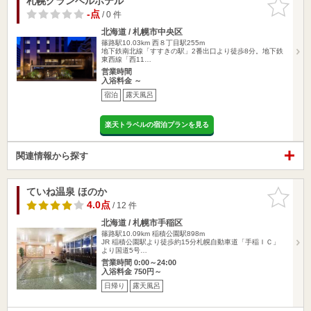
札幌グランベルホテル
お気に入
りに追加
-点
/ 0 件
北海道 / 札幌市中央区
篠路駅10.03km
西８丁目駅255m
地下鉄南北線「すすきの駅」2番出口より徒歩8分。地下鉄
東西線「西11…
営業時間
入浴料金 ～
宿泊
露天風呂
楽天トラベルの宿泊プランを見る
関連情報から探す
ていね温泉 ほのか
お気に入
りに追加
4.0点
/ 12 件
北海道 / 札幌市手稲区
篠路駅10.09km
稲積公園駅898m
JR 稲積公園駅より徒歩約15分札幌自動車道「手稲ＩＣ」
より国道5号…
営業時間 0:00～24:00
入浴料金 750円～
日帰り
露天風呂