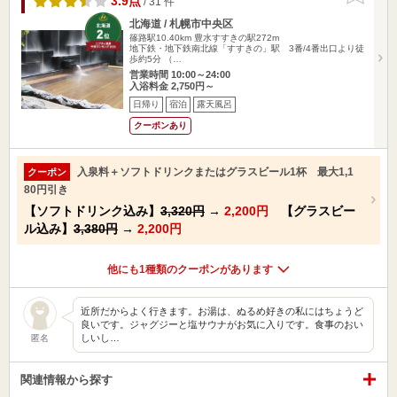
3.9点
/ 31 件
北海道 / 札幌市中央区
篠路駅10.40km
豊水すすきの駅272m
地下鉄・地下鉄南北線「すすきの」駅 3番/4番出口より徒
歩約5分 （…
営業時間 10:00～24:00
入浴料金 2,750円～
日帰り
宿泊
露天風呂
クーポンあり
入泉料＋ソフトドリンクまたはグラスビール1杯 最大1,1
クーポン
80円引き
【ソフトドリンク込み】
3,320円
→
2,200円
【グラスビー
ル込み】
3,380円
→
2,200円
他にも1種類のクーポンがあります
近所だからよく行きます。お湯は、ぬるめ好きの私にはちょうど
良いです。ジャグジーと塩サウナがお気に入りです。食事のおい
しいし…
匿名
関連情報から探す