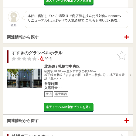
楽天トラベルの宿泊プランを見る
本館に宿泊していて 湯巡りで商店街を挟んだ反対側のannexへ。
リニューアルしたばかりで大変綺麗で こちらも洗い場･脱衣…
匿名
関連情報から探す
すすきのグランベルホテル
お気に入
りに追加
-点
/ 0 件
北海道 / 札幌市中央区
篠路駅10.01km
豊水すすきの駅140m
地下鉄南北線「すすきの駅」4番出口徒歩3分 。地下鉄東豊
線「豊水すす…
営業時間
入浴料金 ～
宿泊
露天風呂
楽天トラベルの宿泊プランを見る
関連情報から探す