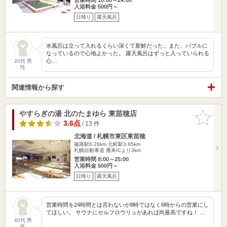
入浴料金 500円～
日帰り
露天風呂
水風呂は立って入れるくらい深くて新鮮だった。また、バブルに
なっているので心地よかった。 露天風呂はずっと入っていられる
心…
20代 男
性
関連情報から探す
やすらぎの湯 北のたまゆら 東苗穂店
お気に入
りに追加
3.6点
/ 13 件
北海道 / 札幌市東区東苗穂
篠路駅6.28km
元町駅3.85km
札幌自動車道 雁来ICより3km
営業時間 8:00～25:00
入浴料金 500円～
日帰り
露天風呂
営業時間を24時間とは言わないが8時ではなく6時からの営業にし
てほしい。 サウナにセルフロウリュがあれば尚最高ですね！ …
40代 男
性