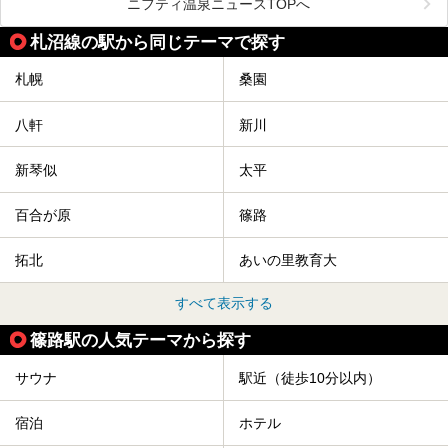
LOUNGE DAYOF」・グルメ「休日洋麺店」・ホテル「エク
ニフティ温泉ニュースTOPへ
スクラメーションホテル」で構成された、まさに大人の癒し
空間。
札沼線の駅から同じテーマで探す
今回は、そんな「休日ビルヂング」の魅力を5つのポイント
からご紹介します。
札幌
桑園
八軒
新川
新琴似
太平
百合が原
篠路
拓北
あいの里教育大
すべて表示する
篠路駅の人気テーマから探す
サウナ
駅近（徒歩10分以内）
宿泊
ホテル