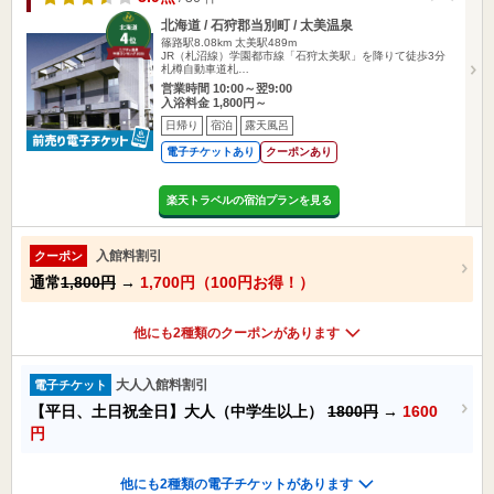
北海道 / 石狩郡当別町 / 太美温泉
篠路駅8.08km
太美駅489m
JR（札沼線）学園都市線「石狩太美駅」を降りて徒歩3分
札樽自動車道札…
営業時間 10:00～翌9:00
入浴料金 1,800円～
日帰り
宿泊
露天風呂
電子チケットあり
クーポンあり
楽天トラベルの宿泊プランを見る
入館料割引
クーポン
通常
1,800円
→
1,700円（100円お得！）
他にも2種類のクーポンがあります
大人入館料割引
電子チケット
【平日、土日祝全日】大人（中学生以上）
1800円
→
1600
円
他にも2種類の電子チケットがあります