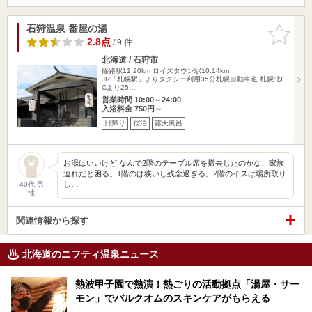
石狩温泉 番屋の湯
お気に入
りに追加
2.8点
/ 9 件
北海道 / 石狩市
篠路駅11.20km
ロイズタウン駅10.14km
JR「札幌駅」よりタクシー利用35分札幌自動車道 札幌北I
Cより25…
営業時間 10:00～24:00
入浴料金 750円～
日帰り
宿泊
露天風呂
お湯はいいけど なんで2階のテーブル席を撤去したのかな、家族
連れだと困る。1階のは狭いし残念過ぎる。2階のイスは場所取り
し…
40代 男
性
関連情報から探す
北海道のニフティ温泉ニュース
熱波甲子園で熱演！熱ごりの活動拠点「湯屋・サー
モン」でバルクオムのスキンケアがもらえる