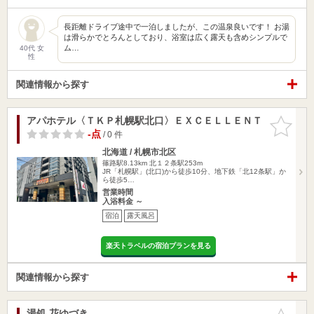
長距離ドライブ途中で一泊しましたが、この温泉良いです！ お湯
は滑らかでとろんとしており、浴室は広く露天も含めシンプルで
ム…
40代 女
性
関連情報から探す
アパホテル〈ＴＫＰ札幌駅北口〉ＥＸＣＥＬＬＥＮＴ
お気に入
りに追加
-点
/ 0 件
北海道 / 札幌市北区
篠路駅8.13km
北１２条駅253m
JR「札幌駅」(北口)から徒歩10分、地下鉄「北12条駅」か
ら徒歩5…
営業時間
入浴料金 ～
宿泊
露天風呂
楽天トラベルの宿泊プランを見る
関連情報から探す
湯処 花ゆづき
お気に入