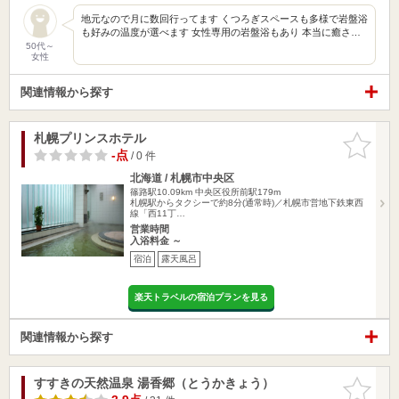
地元なので月に数回行ってます くつろぎスペースも多様で岩盤浴
も好みの温度が選べます 女性専用の岩盤浴もあり 本当に癒さ…
50代～
女性
関連情報から探す
札幌プリンスホテル
お気に入
りに追加
-点
/ 0 件
北海道 / 札幌市中央区
篠路駅10.09km
中央区役所前駅179m
札幌駅からタクシーで約8分(通常時)／札幌市営地下鉄東西
線「西11丁…
営業時間
入浴料金 ～
宿泊
露天風呂
楽天トラベルの宿泊プランを見る
関連情報から探す
すすきの天然温泉 湯香郷（とうかきょう）
お気に入
りに追加