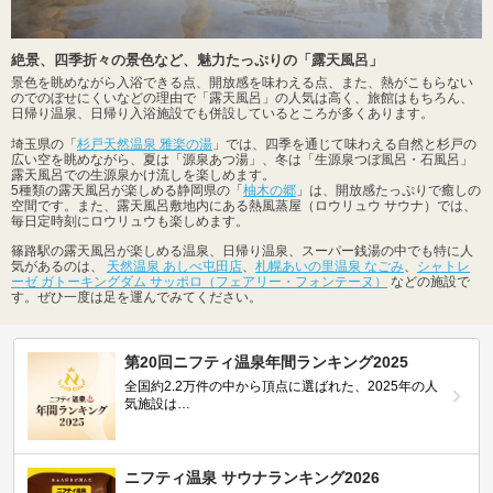
絶景、四季折々の景色など、魅力たっぷりの「露天風呂」
景色を眺めながら入浴できる点、開放感を味わえる点、また、熱がこもらない
のでのぼせにくいなどの理由で「露天風呂」の人気は高く、旅館はもちろん、
日帰り温泉、日帰り入浴施設でも併設しているところが多くあります。
埼玉県の「
杉戸天然温泉 雅楽の湯
」では、四季を通じて味わえる自然と杉戸の
広い空を眺めながら、夏は「源泉あつ湯」、冬は「生源泉つぼ風呂・石風呂」
露天風呂での生源泉かけ流しを楽しめます。
5種類の露天風呂が楽しめる静岡県の「
柚木の郷
」は、開放感たっぷりで癒しの
空間です。また、露天風呂敷地内にある熱風蒸屋（ロウリュウ サウナ）では、
毎日定時刻にロウリュウも楽しめます。
篠路駅の露天風呂が楽しめる温泉、日帰り温泉、スーパー銭湯の中でも特に人
気があるのは、
天然温泉 あしべ屯田店
、
札幌あいの里温泉 なごみ
、
シャトレ
ーゼ ガトーキングダム サッポロ（フェアリー・フォンテーヌ）
などの施設で
す。ぜひ一度は足を運んでみてください。
第20回ニフティ温泉年間ランキング2025
全国約2.2万件の中から頂点に選ばれた、2025年の人
気施設は…
ニフティ温泉 サウナランキング2026