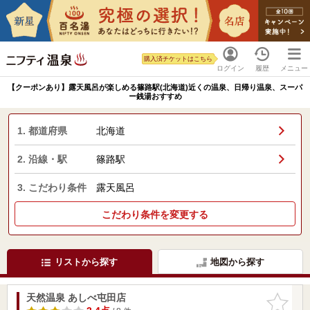
購入済チケットはこちら
ログイン
履歴
メニュー
【クーポンあり】露天風呂が楽しめる篠路駅(北海道)近くの温泉、日帰り温泉、スーパ
ー銭湯おすすめ
1. 都道府県
北海道
2. 沿線・駅
篠路駅
3. こだわり条件
露天風呂
こだわり条件を変更する
リストから探す
地図から探す
天然温泉 あしべ屯田店
お気に入
りに追加