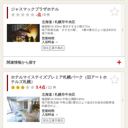
ジャスマックプラザホテル
お気に入
りに追加
-点
/ 0 件
北海道 / 札幌市中央区
篠路駅10.40km
豊水すすきの駅272m
地下鉄南北線「すすきの駅」 3番/4番出口より徒歩約5分
地下鉄南…
営業時間
入浴料金 ～
宿泊
露天風呂
関連情報から探す
ホテルマイステイズプレミア札幌パーク（旧アートホ
お気に入
テルズ札幌）
りに追加
3.4点
/ 11 件
北海道 / 札幌市中央区
篠路駅10.65km
中島公園駅185m
地下鉄南北線 中島公園1番出口より徒歩2分道央自動車道
札幌北ICよ…
営業時間
入浴料金 ～
宿泊
露天風呂