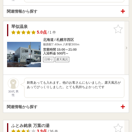
関連情報から探す
琴似温泉
お気に入
りに追加
5.0点
/ 1 件
北海道 / 札幌市西区
篠路駅7.40km
八軒駅300m
営業時間 15:00～21:00
入浴料金 500円～
日帰り
露天風呂
刺青あっても入れます。他のお客さんにもいました。露天風呂が
あってびっくりしました。とても気持ちよかったです
30代 男
性
関連情報から探す
ふとみ銘泉 万葉の湯
お気に入
りに追加
3.9点
/ 36 件