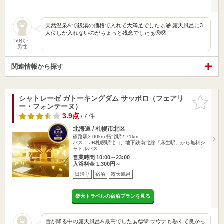
天然温泉♨️で銭湯の価格で入れて大満足でしたぁ😁 露天風呂に3
人位しか入れないのがちょっと残念でしたぁ🥹🥹
50代～
男性
関連情報から探す
シャトレーゼ ガトーキングダム サッポロ（フェアリ
お気に入
ー・フォンテーヌ）
りに追加
3.9点
/ 7 件
北海道 / 札幌市北区
篠路駅3.00km
拓北駅2.71km
バス： JR札幌駅北口、地下鉄南北線「麻生駅」から無料シ
ャトルバス…
営業時間 10:00～23:00
入浴料金 1,300円～
日帰り
宿泊
露天風呂
楽天トラベルの宿泊プランを見る
雪が降る中の露天風呂♨️最高でしたぁ😊🩵 サウナも熱くて良かっ