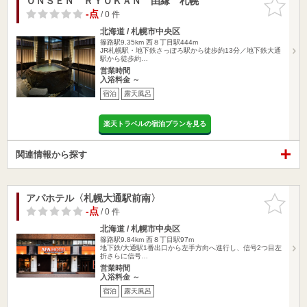
ＯＮＳＥＮ ＲＹＯＫＡＮ 由縁 札幌
お気に入
りに追加
-点
/ 0 件
北海道 / 札幌市中央区
篠路駅9.35km
西８丁目駅444m
JR札幌駅・地下鉄さっぽろ駅から徒歩約13分／地下鉄大通
駅から徒歩約…
営業時間
入浴料金 ～
宿泊
露天風呂
楽天トラベルの宿泊プランを見る
関連情報から探す
アパホテル〈札幌大通駅前南〉
お気に入
りに追加
-点
/ 0 件
北海道 / 札幌市中央区
篠路駅9.84km
西８丁目駅97m
地下鉄/大通駅1番出口から左手方向へ進行し、信号2つ目左
折さらに信号…
営業時間
入浴料金 ～
宿泊
露天風呂