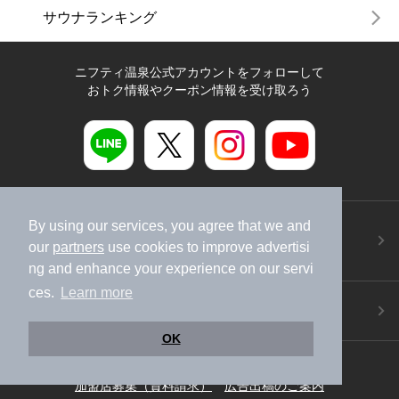
サウナランキング
ニフティ温泉公式アカウントをフォローして
おトク情報やクーポン情報を受け取ろう
ニフティ温泉アプリ
By using our services, you agree that we and
地図から温泉検索！お得な限定クーポンも！
our
partners
use cookies to improve advertisi
今すぐダウンロード！
ng and enhance your experience on our servi
ces.
Learn more
ご意見ご要望 ・お問い合わせ
施設データの新規追加や修正依頼もこちらから
OK
スマートフォン
/
PC
加盟店募集（資料請求）
広告出稿のご案内