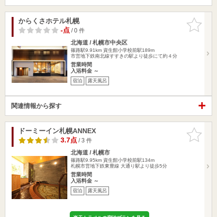
からくさホテル札幌
お気に入
りに追加
-点
/ 0 件
北海道 / 札幌市中央区
篠路駅9.91km
資生館小学校前駅189m
市営地下鉄南北線すすきの駅より徒歩にて約４分
営業時間
入浴料金 ～
宿泊
露天風呂
関連情報から探す
ドーミーイン札幌ANNEX
お気に入
りに追加
3.7点
/ 3 件
北海道 / 札幌市
篠路駅9.95km
資生館小学校前駅134m
札幌市営地下鉄東豊線 大通り駅より徒歩5分
営業時間
入浴料金 ～
宿泊
露天風呂