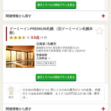
楽天トラベルの宿泊プランを見る
関連情報から探す
ドーミーインPREMIUM札幌 （旧ドーミーイン札幌本
お気に入
館）
りに追加
3.5点
/ 4 件
北海道 / 札幌市
篠路駅9.87km
資生館小学校前駅211m
札幌市営地下鉄東豊線 大通り駅より徒歩5分
営業時間
入浴料金 ～
宿泊
露天風呂
楽天トラベルの宿泊プランを見る
小さめの内湯が２つと 同じく小さめの露天が１つの女湯。 内湯
の１つはぬるめの炭酸泉、もう１つは42℃以上の あつ湯‥露天
は…
匿名
関連情報から探す