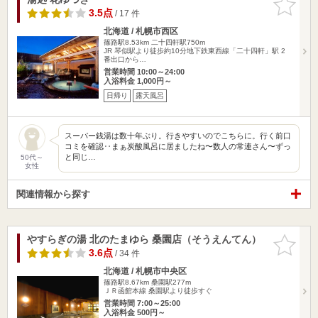
りに追加
3.5点
/ 17 件
北海道 / 札幌市西区
篠路駅8.53km
二十四軒駅750m
JR 琴似駅より徒歩約10分地下鉄東西線「二十四軒」駅 2
番出口から…
営業時間 10:00～24:00
入浴料金 1,000円～
日帰り
露天風呂
スーパー銭湯は数十年ぶり。行きやすいのでこちらに。行く前口
コミを確認‥まぁ炭酸風呂に居ましたね〜数人の常連さん〜ずっ
と同じ…
50代～
女性
関連情報から探す
やすらぎの湯 北のたまゆら 桑園店（そうえんてん）
お気に入
りに追加
3.6点
/ 34 件
北海道 / 札幌市中央区
篠路駅8.67km
桑園駅277m
ＪＲ函館本線 桑園駅より徒歩すぐ
営業時間 7:00～25:00
入浴料金 500円～