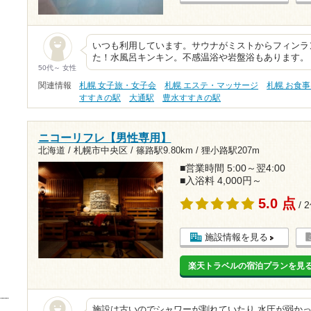
いつも利用しています。サウナがミストからフィンラ
た！水風呂キンキン。不感温浴や岩盤浴もあります。
50代～ 女性
関連情報
札幌 女子旅・女子会
札幌 エステ・マッサージ
札幌 お食
すすきの駅
大通駅
豊水すすきの駅
ニコーリフレ【男性専用】
北海道 / 札幌市中央区 /
篠路駅9.80km
/
狸小路駅207m
■営業時間 5:00～翌4:00
■入浴料 4,000円～
5.0 点
/ 
施設情報を見る
楽天トラベルの宿泊プランを見
施設は古いのでシャワーが割れていたり 水圧が弱かっ