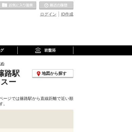
お気に入りの温泉
最近の履歴
ログイン
ID作成
グ
岩盤浴
すめ
篠路駅
地図から探す
、スー
ページでは篠路駅から直線距離で近い順
す。