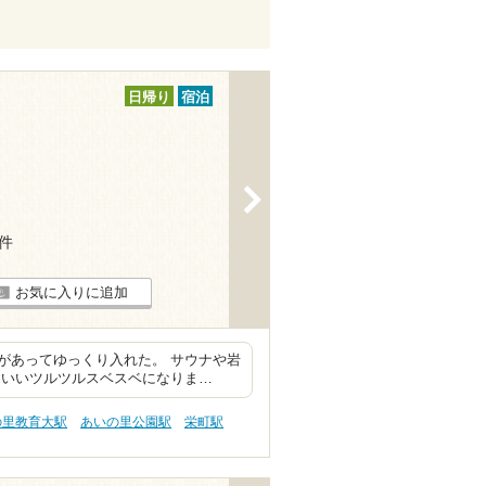
日帰り
宿泊
>
8件
お気に入りに追加
があってゆっくり入れた。 サウナや岩
ちいいツルツルスベスベになりま…
の里教育大駅
あいの里公園駅
栄町駅