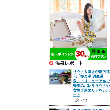
温泉レポート
サウナ＆露天が劇的進
化「極楽湯 羽生温
泉」！リニューアルで
登場のバレルサウナや
女性専用エリアをレポ
ート
（突レポ）