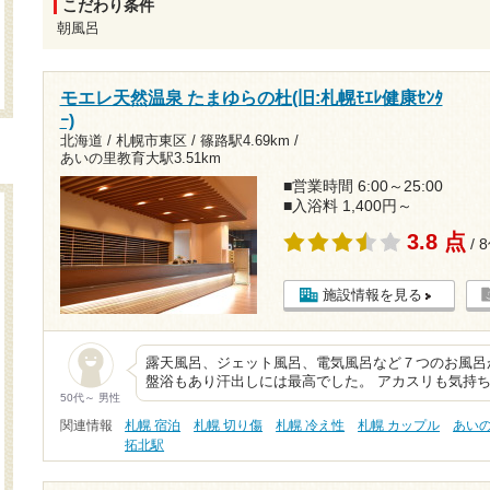
こだわり条件
朝風呂
モエレ天然温泉 たまゆらの杜(旧:札幌ﾓｴﾚ健康ｾﾝﾀ
ｰ)
北海道 / 札幌市東区 /
篠路駅4.69km
/
あいの里教育大駅3.51km
■営業時間 6:00～25:00
■入浴料 1,400円～
3.8 点
/ 
施設情報を見る
露天風呂、ジェット風呂、電気風呂など７つのお風呂
盤浴もあり汗出しには最高でした。 アカスリも気持
50代～ 男性
関連情報
札幌 宿泊
札幌 切り傷
札幌 冷え性
札幌 カップル
あい
拓北駅