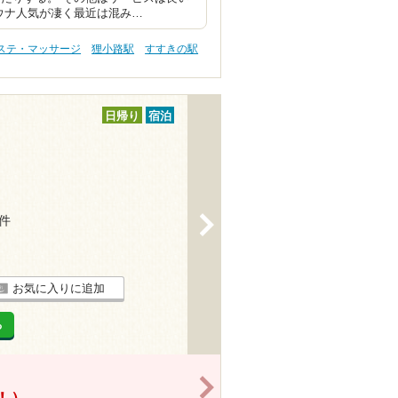
ウナ人気が凄く最近は混み…
エステ・マッサージ
狸小路駅
すすきの駅
日帰り
宿泊
6件
>
お気に入りに追加
る
>