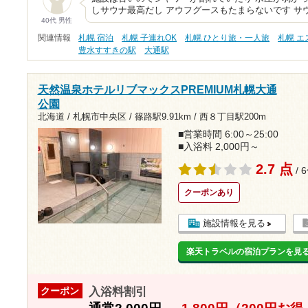
しサウナ最高だし アウフグースもたまらないです サ
40代 男性
関連情報
札幌 宿泊
札幌 子連れOK
札幌 ひとり旅・一人旅
札幌 
豊水すすきの駅
大通駅
天然温泉ホテルリブマックスPREMIUM札幌大通
公園
北海道 / 札幌市中央区 /
篠路駅9.91km
/
西８丁目駅200m
■営業時間 6:00～25:00
■入浴料 2,000円～
2.7 点
/ 
クーポンあり
施設情報を見る
楽天トラベルの宿泊プランを見
入浴料割引
クーポン