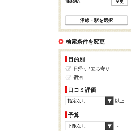
篠路駅
変更
沿線・駅を選択
検索条件を変更
目的別
日帰り / 立ち寄り
宿泊
口コミ評価
指定なし
以上
予算
下限なし
～