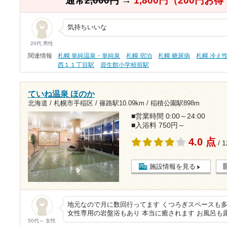
通常
2,000円
→
1,800円（200円お
気持ちいいな
20代 男性
関連情報
札幌 単純温泉・単純泉
札幌 宿泊
札幌 糖尿病
札幌 冷え
西１１丁目駅
資生館小学校前駅
ていね温泉 ほのか
北海道 / 札幌市手稲区 /
篠路駅10.09km
/
稲積公園駅898m
■営業時間 0:00～24:00
■入浴料 750円～
4.0 点
/ 
施設情報を見る
地元なので月に数回行ってます くつろぎスペースも
女性専用の岩盤浴もあり 本当に癒されます お風呂も露
50代～ 女性