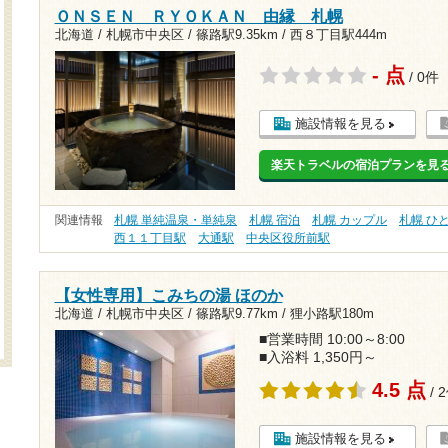
ＯＮＳＥＮ ＲＹＯＫＡＮ 由縁 札幌
北海道 / 札幌市中央区 /
篠路駅9.35km
/
西８丁目駅444m
- 点
/ 0件
施設情報を見る
楽天トラベルの宿泊プランを見
関連情報
札幌 単純温泉・単純泉
札幌 宿泊
札幌 カップル
札幌 ひ
西１１丁目駅
大通駅
中央区役所前駅
【女性専用】こみちの湯 ほのか
北海道 / 札幌市中央区 /
篠路駅9.77km
/
狸小路駅180m
■営業時間 10:00～8:00
■入浴料 1,350円～
4.5 点
/ 
施設情報を見る