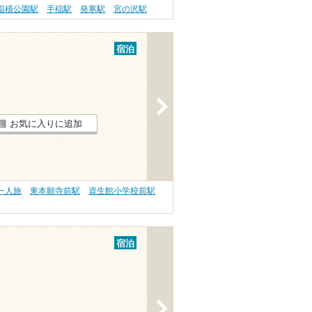
稲積公園駅
手稲駅
発寒駅
宮の沢駅
宿泊
>
お気に入りに追加
一人旅
東本願寺前駅
資生館小学校前駅
宿泊
>