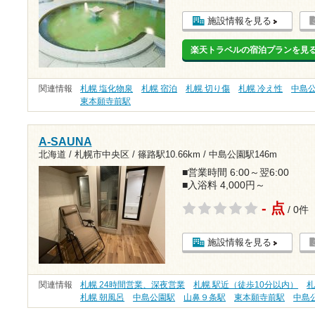
施設情報を見る
楽天トラベルの宿泊プランを見
関連情報
札幌 塩化物泉
札幌 宿泊
札幌 切り傷
札幌 冷え性
中島
東本願寺前駅
A-SAUNA
北海道 / 札幌市中央区 /
篠路駅10.66km
/
中島公園駅146m
■営業時間 6:00～翌6:00
■入浴料 4,000円～
- 点
/ 0件
施設情報を見る
関連情報
札幌 24時間営業、深夜営業
札幌 駅近（徒歩10分以内）
札
札幌 朝風呂
中島公園駅
山鼻９条駅
東本願寺前駅
中島