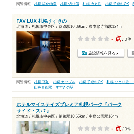
関連情報
札幌 塩化物泉
札幌 切り傷
札幌 冷え性
札幌 子連れOK
FAV LUX 札幌すすきの
北海道 / 札幌市中央区 /
篠路駅10.39km
/
東本願寺前駅124m
- 点
/ 0件
施設情報を見る
関連情報
札幌 宿泊
札幌 カップル
札幌 子連れOK
札幌 ひとり旅・
山鼻９条駅
すすきの駅
ホテルマイステイズプレミア札幌パーク『パーク
サイド・スパ 』
北海道 / 札幌市中央区 /
篠路駅10.65km
/
中島公園駅184m
- 点
/ 0件