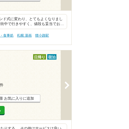
ンド式に変わり、とてもよくなりまし
 街中で行きやすく、値段も妥当でお…
事・食事処
札幌 漫画
狸小路駅
日帰り
宿泊
>
2件
お気に入りに追加
る
たりする。 その他はサービスは良い