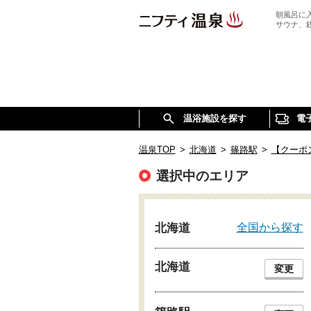
朝風呂に
サウナ、
温浴施設を探す
電
温泉TOP
>
北海道
>
篠路駅
>
【クーポ
選択中のエリア
全国から探す
北海道
北海道
変更