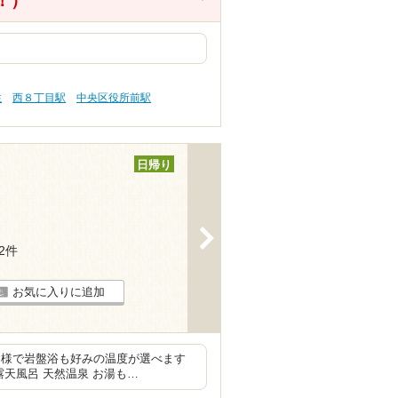
得！）
性
西８丁目駅
中央区役所前駅
日帰り
>
12件
お気に入りに追加
多様で岩盤浴も好みの温度が選べます
天風呂 天然温泉 お湯も…