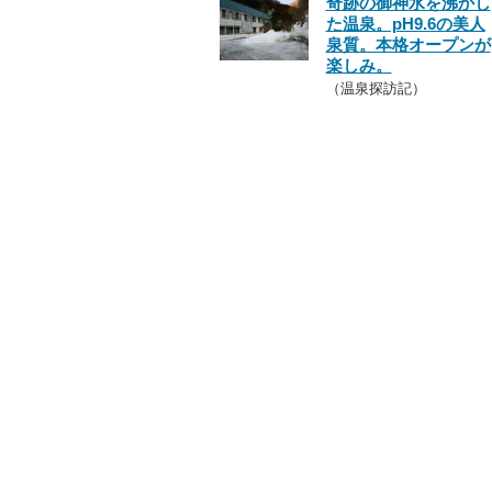
奇跡の御神水を沸かし
た温泉。pH9.6の美人
泉質。本格オープンが
楽しみ。
（温泉探訪記）