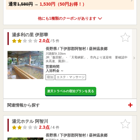
通常
1,580円
→
1,530円（50円お得！）
他にも1種類のクーポンがあります
湯多利の里 伊那華
お気に入
りに追加
2.0点
/ 5 件
長野県 / 下伊那郡阿智村 / 昼神温泉郷
川路駅9.33km
JR「飯田駅」・「天竜峡駅」、市内より送迎有 要確認中
央高速、園原I…
営業時間
入浴料金 ～
宿泊
エステ・マッサージ
楽天トラベルの宿泊プランを見る
関連情報から探す
湯元ホテル 阿智川
お気に入
りに追加
2.3点
/ 4 件
長野県 / 下伊那郡阿智村 / 昼神温泉郷