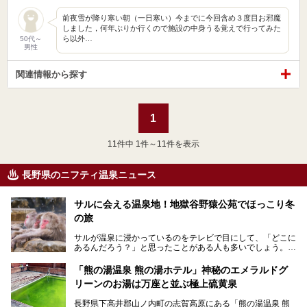
前夜雪が降り寒い朝（一日寒い）今までに今回含め３度目お邪魔
しました，何年ぶりか行くので施設の中身うる覚えで行ってみた
ら以外…
50代～
男性
関連情報から探す
1
11
件中 1件～11件を表示
長野県のニフティ温泉ニュース
サルに会える温泉地！地獄谷野猿公苑でほっこり冬
の旅
サルが温泉に浸かっているのをテレビで目にして、「どこに
あるんだろう？」と思ったことがある人も多いでしょう。
この微笑ましい光景は、長野県にある「地獄谷野猿公苑」で
「熊の湯温泉 熊の湯ホテル」神秘のエメラルドグ
見られるもので、野生のサルが雪景色の中で温泉に浸かる姿
リーンのお湯は万座と並ぶ極上硫黄泉
を間近で観察できます。
長野県下高井郡山ノ内町の志賀高原にある「熊の湯温泉 熊
本記事では、地獄谷野猿公苑の魅力や見どころ、サルと温泉