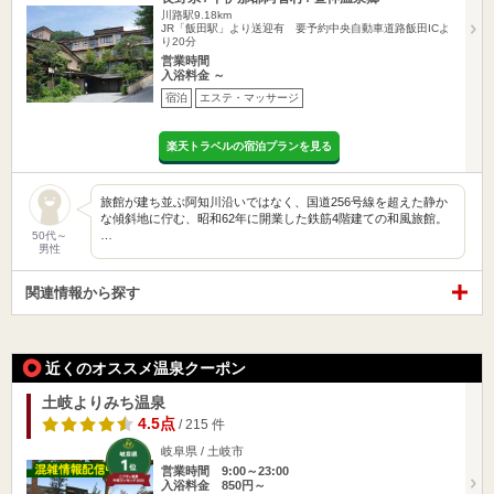
川路駅9.18km
JR「飯田駅」より送迎有 要予約中央自動車道路飯田ICよ
り20分
営業時間
入浴料金 ～
宿泊
エステ・マッサージ
楽天トラベルの宿泊プランを見る
旅館が建ち並ぶ阿知川沿いではなく、国道256号線を超えた静か
な傾斜地に佇む、昭和62年に開業した鉄筋4階建ての和風旅館。
…
50代～
男性
関連情報から探す
近くのオススメ温泉クーポン
土岐よりみち温泉
4.5点
/ 215 件
岐阜県 / 土岐市
営業時間 9:00～23:00
入浴料金 850円～