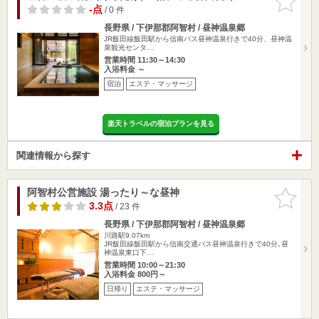
りに追加
-点
/ 0 件
長野県 / 下伊那郡阿智村 / 昼神温泉郷
JR飯田線飯田駅から信南バス昼神温泉行きで40分、昼神温
泉観光センタ…
営業時間 11:30～14:30
入浴料金 ～
宿泊
エステ・マッサージ
楽天トラベルの宿泊プランを見る
関連情報から探す
阿智村公営施設 湯ったり～な昼神
お気に入
りに追加
3.3点
/ 23 件
長野県 / 下伊那郡阿智村 / 昼神温泉郷
川路駅9.07km
JR飯田線飯田駅から信南交通バス昼神温泉行きで40分､昼
神温泉東口下…
営業時間 10:00～21:30
入浴料金 800円～
日帰り
エステ・マッサージ