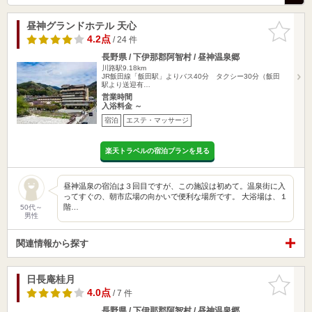
昼神グランドホテル 天心
お気に入
りに追加
4.2点
/ 24 件
長野県 / 下伊那郡阿智村 / 昼神温泉郷
川路駅9.18km
JR飯田線「飯田駅」よりバス40分 タクシー30分（飯田
駅より送迎有…
営業時間
入浴料金 ～
宿泊
エステ・マッサージ
楽天トラベルの宿泊プランを見る
昼神温泉の宿泊は３回目ですが、この施設は初めて。温泉街に入
ってすぐの、朝市広場の向かいで便利な場所です。 大浴場は、１
階…
50代～
男性
関連情報から探す
日長庵桂月
お気に入
りに追加
4.0点
/ 7 件
長野県 / 下伊那郡阿智村 / 昼神温泉郷