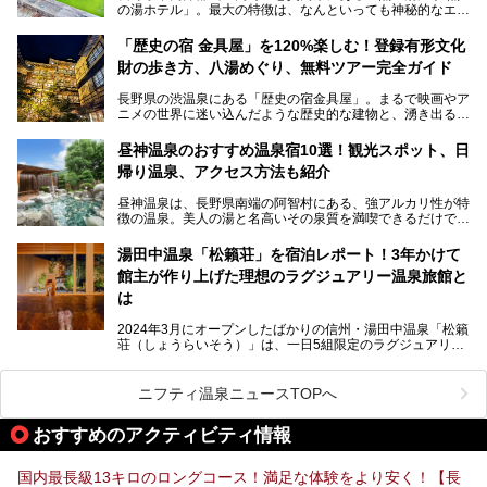
の湯ホテル」。最大の特徴は、なんといっても神秘的なエメ
との関係性、地獄谷周辺の観光スポットについて紹介しま
ラルドグリーンのお湯。この美しいお湯に魅了され、何度も
す。サルを観察した後にほっこりと浸かれる温泉も紹介する
リピートするファンも多い温泉です。冬はスキーと一緒に楽
ので、野生のサルを観察する貴重な自然体験と温泉をあわせ
「歴史の宿 金具屋」を120%楽しむ！登録有形文化
しみたい極上の温泉を紹介します。
て楽しみたい人は、ぜひ参考にしてください。
財の歩き方、八湯めぐり、無料ツアー完全ガイド
長野県の渋温泉にある「歴史の宿金具屋」。まるで映画やア
ニメの世界に迷い込んだような歴史的な建物と、湧き出る温
泉の恵みが魅力のお宿です。せっかく泊まるなら、その魅力
を隅々まで楽しみたいですよね。この記事では、金具屋での
昼神温泉のおすすめ温泉宿10選！観光スポット、日
滞在を最高の思い出にするための「楽しみ方」を徹底的にご
帰り温泉、アクセス方法も紹介
紹介します！
昼神温泉は、長野県南端の阿智村にある、強アルカリ性が特
徴の温泉。美人の湯と名高いその泉質を満喫できるだけでな
く、日本一の星空鑑賞ができる注目の温泉地です。
昼神温泉では、朝市などの観光スポットや、信州名物のおや
湯田中温泉「松籟荘」を宿泊レポート！3年かけて
きを楽しめるグルメスポットなど、観光を楽しむにはぴった
館主が作り上げた理想のラグジュアリー温泉旅館と
りの場所が豊富にあります。
この記事では、昼神温泉での滞在を充実させる宿泊施設や日
は
帰り温泉、見どころ満載の観光・グルメスポットに加え、ア
クセス方法も順に紹介します。
2024年3月にオープンしたばかりの信州・湯田中温泉「松籟
荘（しょうらいそう）」は、一日5組限定のラグジュアリー
温泉旅館。全室が源泉掛け流しの露天風呂、庭園付きで、プ
ライベートに楽しめる非日常感が味わえます。また宿泊者は
道向かいの「よろづや」の大浴場「桃山風呂」や共同浴場の
ニフティ温泉ニュースTOPへ
「湯田中大湯」も利用ができます。
おすすめのアクティビティ情報
極上のお湯に浸り上質なお料理に舌鼓、特別な日に泊まりた
い湯田中温泉「松籟荘」を、実際に宿泊した目線で紹介しま
す。
国内最長級13キロのロングコース！満足な体験をより安く！【長