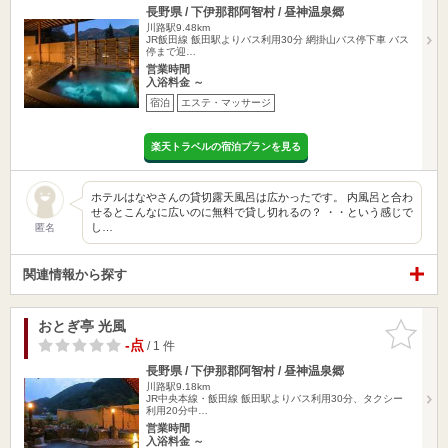
長野県 / 下伊那郡阿智村 / 昼神温泉郷
川路駅9.48km
JR飯田線 飯田駅よりバス利用30分 網掛山バス停下車 バス
停まで迎…
営業時間
入浴料金 ～
宿泊
エステ・マッサージ
楽天トラベルの宿泊プランを見る
ホテルはなやさんの貸切露天風呂は広かったです。 内風呂と合わ
せるとこんなに広いのに無料で貸し切れるの？ ・・という感じで
し…
匿名
関連情報から探す
おとぎ亭 光風
お気に入
りに追加
-点
/ 1 件
長野県 / 下伊那郡阿智村 / 昼神温泉郷
川路駅9.18km
JR中央本線・飯田線 飯田駅よりバス利用30分、タクシー
利用20分中…
営業時間
入浴料金 ～