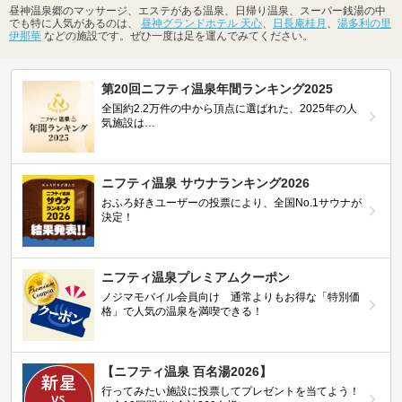
昼神温泉郷のマッサージ、エステがある温泉、日帰り温泉、スーパー銭湯の中
でも特に人気があるのは、
昼神グランドホテル 天心
、
日長庵桂月
、
湯多利の里
伊那華
などの施設です。ぜひ一度は足を運んでみてください。
第20回ニフティ温泉年間ランキング2025
全国約2.2万件の中から頂点に選ばれた、2025年の人
気施設は…
ニフティ温泉 サウナランキング2026
おふろ好きユーザーの投票により、全国No.1サウナが
決定！
ニフティ温泉プレミアムクーポン
ノジマモバイル会員向け 通常よりもお得な「特別価
格」で人気の温泉を満喫できる！
【ニフティ温泉 百名湯2026】
行ってみたい施設に投票してプレゼントを当てよう！