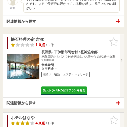
さです。まるで美容液に浸かっている様な感じ。風呂上りのお肌
はしっ…
匿名
関連情報から探す
懐石料理の宿 吉弥
お気に入
りに追加
1.0点
/ 3 件
長野県 / 下伊那郡阿智村 / 昼神温泉郷
JR飯田駅からバスで34分網掛山バス停から徒歩2分中央道
で飯田IC1…
営業時間
入浴料金 ～
日帰り
宿泊
エステ・マッサージ
楽天トラベルの宿泊プランを見る
関連情報から探す
ホテルはなや
お気に入
りに追加
4.0点
/ 1 件