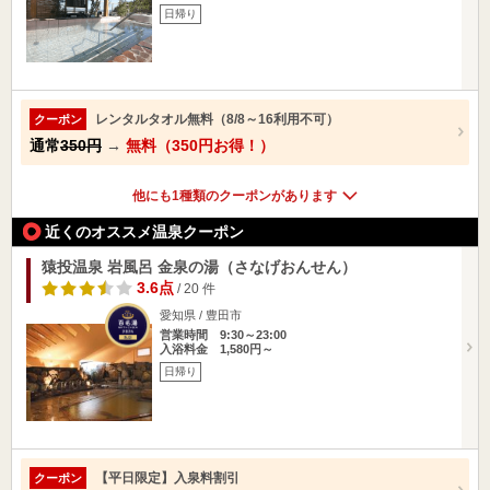
日帰り
レンタルタオル無料（8/8～16利用不可）
クーポン
通常
350円
→
無料（350円お得！）
他にも1種類のクーポンがあります
近くのオススメ温泉クーポン
猿投温泉 岩風呂 金泉の湯（さなげおんせん）
3.6点
/ 20 件
愛知県 / 豊田市
営業時間 9:30～23:00
入浴料金 1,580円～
日帰り
【平日限定】入泉料割引
クーポン