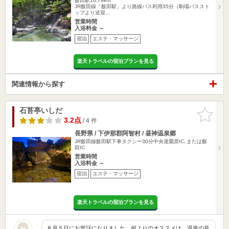
飯田駅16.79km
JR飯田線「飯田駅」より路線バス利用35分（駒場バススト
ップより送迎…
営業時間
入浴料金 ～
宿泊
エステ・マッサージ
楽天トラベルの宿泊プランを見る
関連情報から探す
石苔亭いしだ
お気に入
りに追加
3.2点
/ 4 件
長野県 / 下伊那郡阿智村 / 昼神温泉郷
JR飯田線飯田駅下車タクシー30分中央道園原IC､または飯
田IC
営業時間
入浴料金 ～
宿泊
エステ・マッサージ
楽天トラベルの宿泊プランを見る
８月５日にお世話になりました。何よりのオススメは、温泉の良