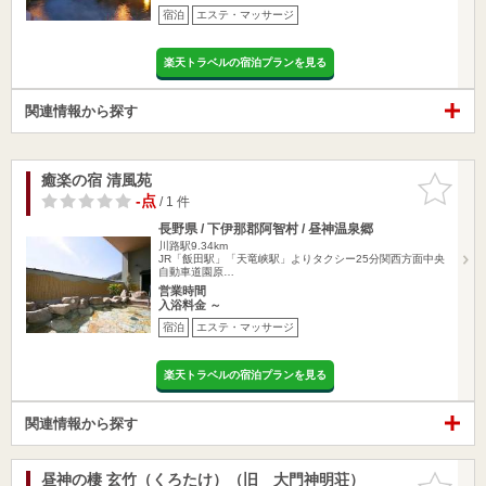
宿泊
エステ・マッサージ
楽天トラベルの宿泊プランを見る
関連情報から探す
癒楽の宿 清風苑
お気に入
りに追加
-点
/ 1 件
長野県 / 下伊那郡阿智村 / 昼神温泉郷
川路駅9.34km
JR「飯田駅」「天竜峡駅」よりタクシー25分関西方面中央
自動車道園原…
営業時間
入浴料金 ～
宿泊
エステ・マッサージ
楽天トラベルの宿泊プランを見る
関連情報から探す
昼神の棲 玄竹（くろたけ）（旧 大門神明荘）
お気に入