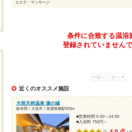
エステ・マッサージ
条件に合致する温浴
登録されていません
前へ
次へ
近くのオススメ施設
大垣天然温泉 湯の城
岐阜県 / 大垣市 /
美濃青柳駅933m
■営業時間 6:00～24:00
■入浴料 750円～
4.0 点