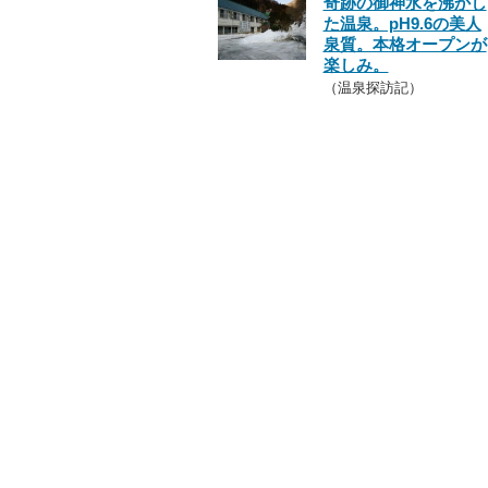
奇跡の御神水を沸かし
た温泉。pH9.6の美人
泉質。本格オープンが
楽しみ。
（温泉探訪記）