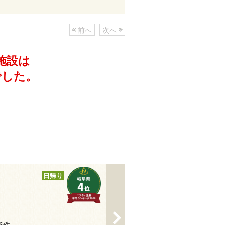
前へ
次へ
施設は
でした。
日帰り
>