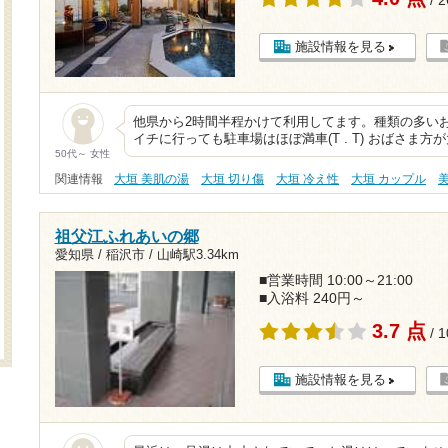
/ 
施設情報を見る
他県から2時間半程かけて利用してます。種類の多
イチに行っても駐車場はほぼ満車(T . T) おばさま
50代～ 女性
関連情報
大垣 美肌の湯
大垣 切り傷
大垣 冷え性
大垣 カップル
祖父江ふれあいの郷
愛知県 / 稲沢市 /
山崎駅3.34km
■営業時間 10:00～21:00
■入浴料 240円～
3.7 点
/ 
施設情報を見る