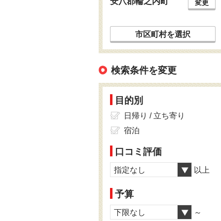
安八郡輪之内町
変更
市区町村を選択
検索条件を変更
目的別
日帰り / 立ち寄り
宿泊
口コミ評価
指定なし
以上
予算
下限なし
～