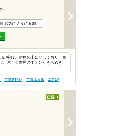
1件
>
お気に入りに追加
る
山の中腹、断崖の上に立っており、目
ば、遠く名古屋のネオンがきらめき、
駅
美濃高田駅
美濃津屋駅
烏江駅
日帰り
>