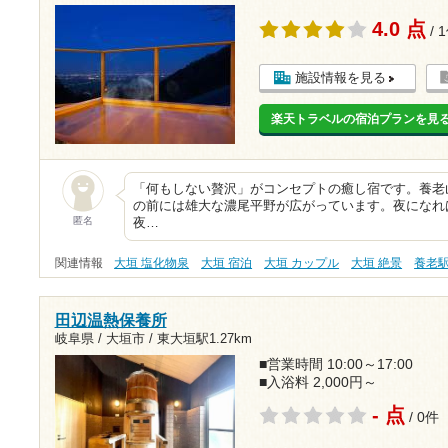
4.0 点
/ 
施設情報を見る
楽天トラベルの宿泊プランを見
「何もしない贅沢」がコンセプトの癒し宿です。養老
の前には雄大な濃尾平野が広がっています。夜になれ
匿名
夜…
関連情報
大垣 塩化物泉
大垣 宿泊
大垣 カップル
大垣 絶景
養老
田辺温熱保養所
岐阜県 / 大垣市 /
東大垣駅1.27km
■営業時間 10:00～17:00
■入浴料 2,000円～
- 点
/ 0件