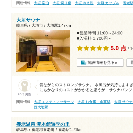
関連情報
大垣 宿泊
大垣 切り傷
大垣 冷え性
大垣 カップル
養老
大垣サウナ
岐阜県 / 大垣市 /
大垣駅1.47km
■営業時間 11:00～24:00
■入浴料 1,700円～
5.0 点
/ 
施設情報を見る
昔ながらのストロングサウナ。 水風呂が気持ちよすぎ
にもかなりのコストがかかると思うが、サウナパンツ
20代 男性
関連情報
大垣 エステ・マッサージ
大垣 お食事・食事処
大垣 サウナ
西大垣駅
養老温泉 滝本館遊季の里
岐阜県 / 養老郡養老町 /
養老駅1.71km