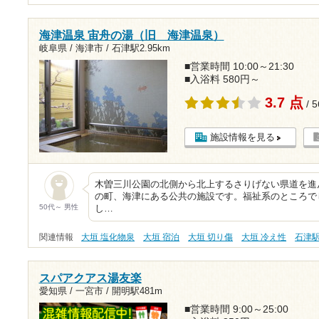
海津温泉 宙舟の湯（旧 海津温泉）
岐阜県 / 海津市 /
石津駅2.95km
■営業時間 10:00～21:30
■入浴料 580円～
3.7 点
/ 
施設情報を見る
木曽三川公園の北側から北上するさりげない県道を進
の町、海津にある公共の施設です。福祉系のところで
50代～ 男性
し…
関連情報
大垣 塩化物泉
大垣 宿泊
大垣 切り傷
大垣 冷え性
石津
スパアクアス湯友楽
愛知県 / 一宮市 /
開明駅481m
■営業時間 9:00～25:00