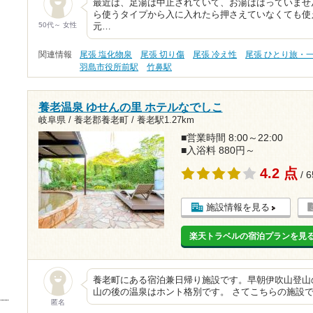
最近は、足湯は中止されていて、お湯ははっていませ
ら使うタイプから入に入れたら押さえていなくても使
50代～ 女性
元…
関連情報
尾張 塩化物泉
尾張 切り傷
尾張 冷え性
尾張 ひとり旅・
羽島市役所前駅
竹鼻駅
養老温泉 ゆせんの里 ホテルなでしこ
岐阜県 / 養老郡養老町 /
養老駅1.27km
■営業時間 8:00～22:00
■入浴料 880円～
4.2 点
/ 
施設情報を見る
楽天トラベルの宿泊プランを見
養老町にある宿泊兼日帰り施設です。早朝伊吹山登山
山の後の温泉はホント格別です。 さてこちらの施設
匿名