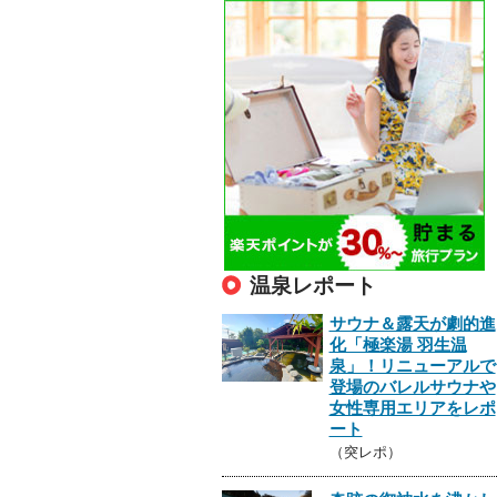
温泉レポート
サウナ＆露天が劇的進
化「極楽湯 羽生温
泉」！リニューアルで
登場のバレルサウナや
女性専用エリアをレポ
ート
（突レポ）