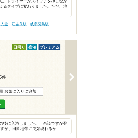
ん。ドライヤーがスイッチを押しなが
えるタイプに変わりました。ただ、地
一人旅
江吉良駅
岐阜羽島駅
日帰り
宿泊
プレミアム
>
65件
お気に入りに追加
る
の後に入浴しました。 余談ですが登
ですが、田園地帯に突如現れるか…