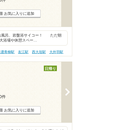
26件
お気に入りに追加
いお風呂、岩盤浴サイコー！ ただ朝
方が大浴場や休憩スペー…
美濃青柳駅
友江駅
西大垣駅
大外羽駅
日帰り
>
10件
お気に入りに追加