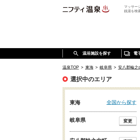
マッサー
銭湯を検
温浴施設を探す
電
温泉TOP
>
東海
>
岐阜県
>
安八郡輪之
選択中のエリア
全国から探す
東海
岐阜県
変更