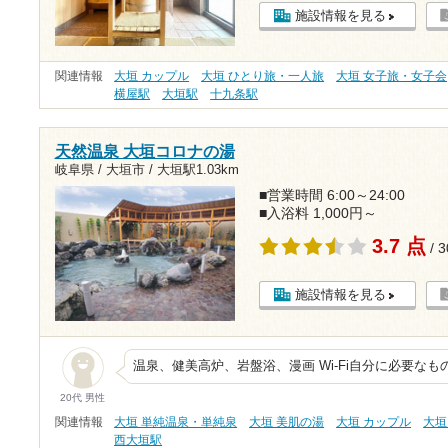
施設情報を見る
関連情報
大垣 カップル
大垣 ひとり旅・一人旅
大垣 女子旅・女子会
横屋駅
大垣駅
十九条駅
天然温泉 大垣コロナの湯
岐阜県 / 大垣市 /
大垣駅1.03km
■営業時間 6:00～24:00
■入浴料 1,000円～
3.7 点
/ 
施設情報を見る
温泉、健美高炉、岩盤浴、漫画 Wi-Fi自分に必要な
20代 男性
関連情報
大垣 単純温泉・単純泉
大垣 美肌の湯
大垣 カップル
大垣
西大垣駅