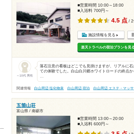
■営業時間 10:00～18:00
■入浴料 700円～
4.5 点
/ 
施設情報を見る
楽天トラベルの宿泊プランを見
落石注意の看板はどこでも見掛けますが、リアルに石
ての体験でした。白山白川郷ホワイトロードの終点か
～10代 男性
…
関連情報
白山周辺 塩化物泉
白山周辺 宿泊
白山周辺 エステ・マッ
五箇山荘
富山県 / 南砺市
■営業時間 13:00～20:00
■入浴料 600円～
3.5 点