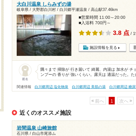
大白川温泉 しらみずの湯
岐阜県 / 大野郡白川村 / 白川郷平瀬温泉 /
高山駅37.46km
■営業時間 11:00～20:00
■入浴料 700円～
3.8 点
/ 
施設情報を見る
隅々まで 掃除が 行き届いて 綺麗、内湯は 加水が 
ンプーの 香りが 強いくらい。露天は 適温だった。た
匿名
関連情報
白川郷周辺 塩化物泉
白川郷周辺 美肌の湯
白川郷周辺 糖
前へ
1
次へ
近くのオススメ施設
岩間温泉 山崎旅館
石川県 / 白山市尾添ム