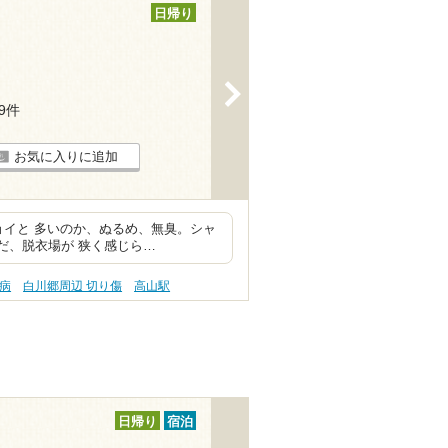
日帰り
>
19件
お気に入りに追加
チョイと 多いのか、ぬるめ、無臭。シャ
だ、脱衣場が 狭く感じら…
尿病
白川郷周辺 切り傷
高山駅
日帰り
宿泊