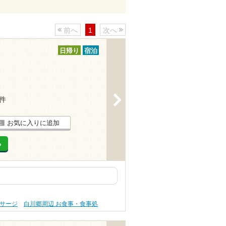
前へ
1
次へ
日帰り
宿泊
>
1件
お気に入りに追加
る
ッサージ
白川郷周辺 お食事・食事処