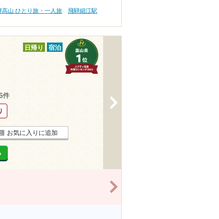
騨高山 ひとり旅・一人旅
飛騨細江駅
日帰り
宿泊
26件
>
り
お気に入りに追加
る
>