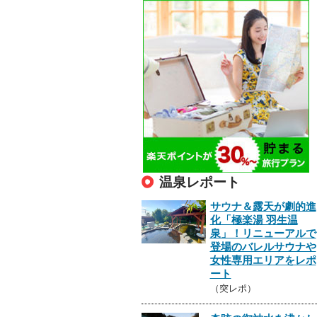
温泉レポート
サウナ＆露天が劇的進
化「極楽湯 羽生温
泉」！リニューアルで
登場のバレルサウナや
女性専用エリアをレポ
ート
（突レポ）