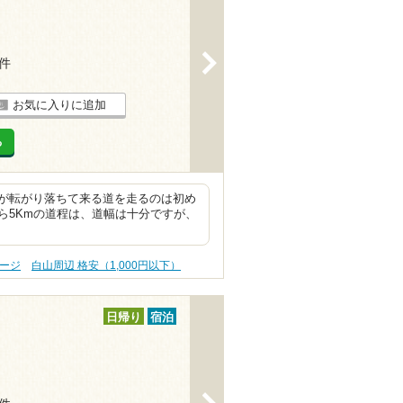
>
2件
お気に入りに追加
る
が転がり落ちて来る道を走るのは初め
ら5Kmの道程は、道幅は十分ですが、
サージ
白山周辺 格安（1,000円以下）
日帰り
宿泊
>