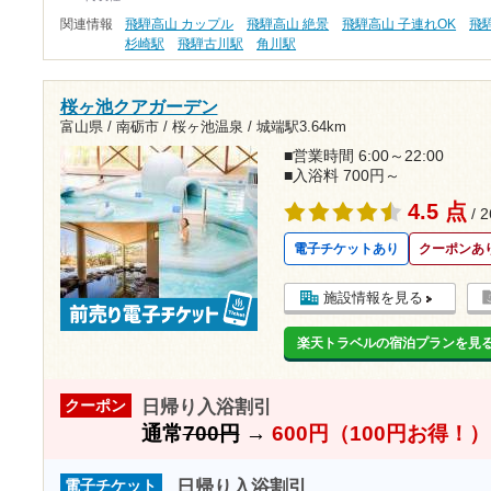
関連情報
飛騨高山 カップル
飛騨高山 絶景
飛騨高山 子連れOK
飛
杉崎駅
飛騨古川駅
角川駅
桜ヶ池クアガーデン
富山県 / 南砺市 / 桜ヶ池温泉 /
城端駅3.64km
■営業時間 6:00～22:00
■入浴料 700円～
4.5 点
/ 
電子チケットあり
クーポンあ
施設情報を見る
楽天トラベルの宿泊プランを見
日帰り入浴割引
クーポン
通常
700円
→
600円（100円お得！）
日帰り入浴割引
電子チケット