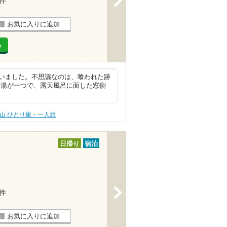
3件
お気に入りに追加
る
いました。不思議なのは、喰われた跡
内湯が一つで、露天風呂に面した窓側
山 ひとり旅・一人旅
日帰り
宿泊
>
5件
お気に入りに追加