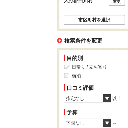
大野郡白川村
変更
市区町村を選択
検索条件を変更
目的別
日帰り / 立ち寄り
宿泊
口コミ評価
指定なし
以上
予算
下限なし
～