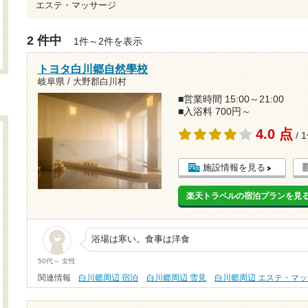
エステ・マッサージ
2 件中
1件～2件を表示
トヨタ白川郷自然學校
岐阜県 / 大野郡白川村
■営業時間 15:00～21:00
■入浴料 700円～
4.0 点
/ 
施設情報を見る
楽天トラベルの宿泊プランを見
浴場は寒い。食事は洋食
50代～ 女性
関連情報
白川郷周辺 宿泊
白川郷周辺 雪見
白川郷周辺 エステ・マ