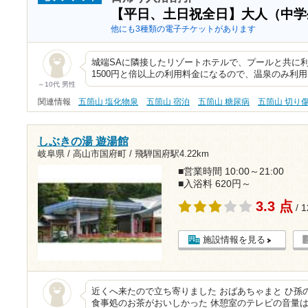
【平日、土日祝全日】大人（中
他にも3種類の電子チケットがあります
城端SAに隣接したリゾートホテルで、プールと共に
1500円と倍以上の利用料金になるので、温泉のみ利
～10代 男性
関連情報
五箇山 塩化物泉
五箇山 宿泊
五箇山 糖尿病
五箇山 切り
しぶきの湯 遊湯館
岐阜県 / 高山市国府町 /
飛騨国府駅4.22km
■営業時間 10:00～21:00
■入浴料 620円～
3.3 点
/ 
施設情報を見る
近くへ来たので立ち寄りました おばあちゃまと ひ孫
食事処のお茶がおいしかった 休憩室のテレビの音量は