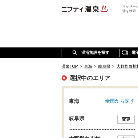
マッサー
湯を検索
温浴施設を探す
電
温泉TOP
>
東海
>
岐阜県
>
大野郡白川
選択中のエリア
全国から探す
東海
岐阜県
変更