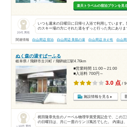
楽天トラベルの宿泊プランを見
いつも週末の日曜日に日帰り入浴で利用しています。
のスキー場の方にそれた道をずっと行った先にありま
20代 男性
関連情報
白山周辺 宿泊
白山周辺 美肌の湯
白山周辺 冷え性
白山周
ぬく森の湯すぱーふる
岐阜県 / 飛騨市古川町 /
飛騨細江駅4.76km
■営業時間 11:00～21:00
■入浴料 700円～
3.0 点
/ 
施設情報を見る
梶田隆章先生のノーベル物理学賞受賞記念で、この三
の日曜日は、月に一度のリンゴ風呂でした。 内湯は
～10代 男性