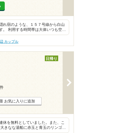
る
隠れ宿のような、１５７号線から白山
す。 利用する時間帯は大体いつも空…
辺 カップル
日帰り
>
9件
お気に入りに追加
連休を無料としていました。また、こ
、大きなな湯船に赤玉と青玉のリンゴ…