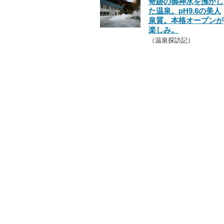
奇跡の御神水を沸かし
た温泉。pH9.6の美人
泉質。本格オープンが
楽しみ。
（温泉探訪記）