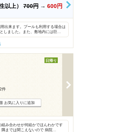
学生以上）
700円
→
600円
>
利用出来ます。プールも利用する場合は
用としました。また、敷地内には巨…
傷
日帰り
>
12件
お気に入りに追加
の組み合わせが何組かでほんわかです
 隅までは聞こえないので 病院…