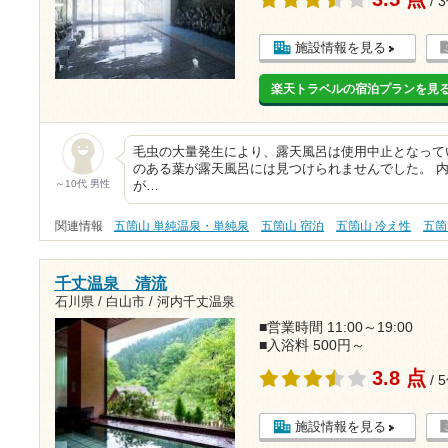
/ 
施設情報を見る
楽天トラベルの宿泊プランを見
毛虫の大量発生により、露天風呂は使用中止となって
のある葉が露天風呂には見つけられませんでした。 
～10代 男性
が…
関連情報
五箇山 単純温泉・単純泉
五箇山 宿泊
五箇山 冷え性
五箇
千丈温泉 清流
石川県 / 白山市 / 河内千丈温泉
■営業時間 11:00～19:00
■入浴料 500円～
3.8 点
/ 
施設情報を見る