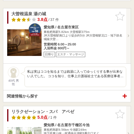
大曽根温泉 湯の城
お気に入
りに追加
3.8点
/ 37 件
愛知県 / 名古屋市東区
東枇杷島駅5.82km
大曽根駅375m
JR大曽根駅南口より徒歩約5分 JR大曽根駅北口・地下鉄名
城線大曽…
営業時間 6:00～25:00
入浴料金 800円～
日帰り
エステ・マッサージ
私は実はココを知るまでは銭湯に入ってゆっくりする事が出来な
い人でした。 ココを知り、仕事上介護福祉士である医療従事者…
40代 男
性
関連情報から探す
リラクゼーション・スパ アペゼ
お気に入
りに追加
5.0点
/ 1 件
愛知県 / 名古屋市千種区今池
東枇杷島駅6.56km
今池駅249m
地下鉄東山線・桜通線今池駅8番出口すぐ