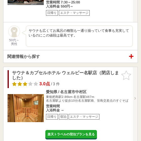
営業時間 7:30～25:00
入浴料金 550円～
日帰り
エステ・マッサージ
サウナも広くてお風呂の種類も一通り揃っていて食事も充実して
いるのにこの値段は最高です。
50代～
男性
関連情報から探す
サウナ＆カプセルホテル ウェルビー名駅店（閉店しま
お気に入
した）
りに追加
3.0点
/ 3 件
愛知県 / 名古屋市中村区
東枇杷島駅2.86km
名古屋駅467m
名古屋駅より徒歩10分名古屋駅南、笹島交差点のすぐそば
営業時間
入浴料金 ～
日帰り
宿泊
エステ・マッサージ
楽天トラベルの宿泊プランを見る