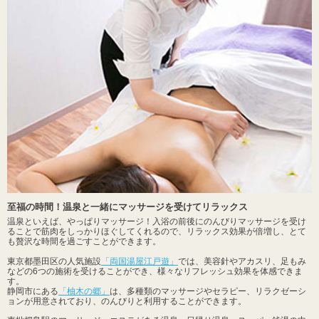
至福の時間！温泉と一緒にマッサージを受けてリラックス
温泉といえば、やっぱりマッサージ！入浴の前後にのんびりマッサージを受け
ることで筋肉をしっかりほぐしてくれるので、リラックス効果が倍増し、とて
も贅沢な時間を過ごすことができます。
東京都墨田区の人気施設
「両国湯屋江戸遊」
では、美容針やアカスリ、足もみ
などの6つの施術を受けることができ、様々なリフレッシュ効果を体感できま
す。
静岡市にある
「柚木の郷」
は、多種類のマッサージやセラピー、リラクゼーシ
ョンが用意されており、のんびりと利用することができます。