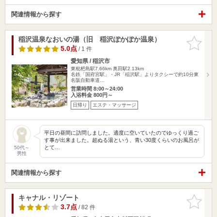
関連情報から探す
稲沢温泉なおいの湯（旧 稲沢ぽかぽか温泉）
お気に入
りに追加
5.0点
/ 1 件
愛知県 / 稲沢市
東枇杷島駅7.66km
奥田駅2.13km
名鉄「国府宮駅」・JR「稲沢駅」よりタクシーで約10分東
名阪自動車道…
営業時間 8:00～24:00
入浴料金 800円～
日帰り
エステ・マッサージ
平日の昼間に訪問しました。適度に空いていたのでゆっくり過ご
す事が出来ました。超ぬる湯という、青い30度くらいのお風呂が
とて…
50代～
男性
関連情報から探す
キャナル・リゾート
お気に入
りに追加
3.7点
/ 82 件