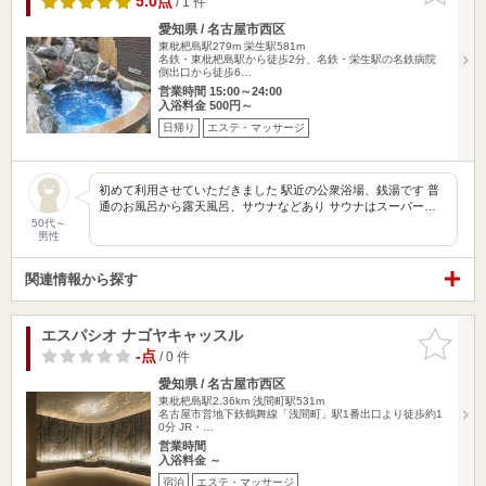
5.0点
/ 1 件
愛知県 / 名古屋市西区
東枇杷島駅279m
栄生駅581m
名鉄・東枇杷島駅から徒歩2分、名鉄・栄生駅の名鉄病院
側出口から徒歩6…
営業時間 15:00～24:00
入浴料金 500円～
日帰り
エステ・マッサージ
初めて利用させていただきました 駅近の公衆浴場、銭湯です 普
通のお風呂から露天風呂、サウナなどあり サウナはスーパー…
50代～
男性
関連情報から探す
エスパシオ ナゴヤキャッスル
お気に入
りに追加
-点
/ 0 件
愛知県 / 名古屋市西区
東枇杷島駅2.36km
浅間町駅531m
名古屋市営地下鉄鶴舞線「浅間町」駅1番出口より徒歩約1
0分 JR・…
営業時間
入浴料金 ～
宿泊
エステ・マッサージ