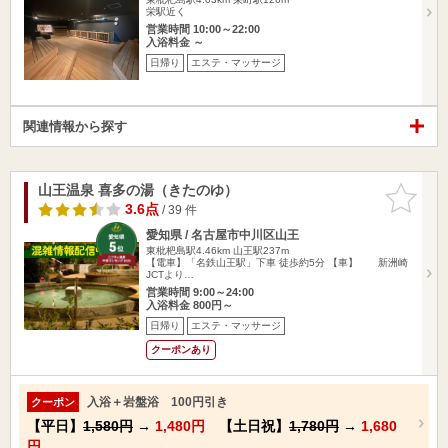
栄駅近く
営業時間 10:00～22:00
入浴料金 ～
日帰り
エステ・マッサージ
関連情報から探す
山王温泉 喜多の湯（きたのゆ）
お気に入
りに追加
3.6点
/ 39 件
愛知県 / 名古屋市中川区山王
東枇杷島駅4.46km
山王駅237m
【電車】「名鉄山王駅」下車 徒歩約5分 【車】 新洲崎
JCTより…
営業時間 9:00～24:00
入浴料金 800円～
日帰り
エステ・マッサージ
クーポンあり
入浴＋岩盤浴 100円引き
クーポン
【平日】
1,580円
→
1,480円
【土日祝】
1,780円
→
1,680
円