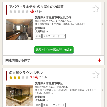
アパヴィラホテル 名古屋丸の内駅前
お気に入
りに追加
-点
/ 1 件
愛知県 / 名古屋市中区丸の内
東枇杷島駅3.07km
丸の内駅154m
地下鉄桜通線「丸の内駅」3番出口から徒歩1分
営業時間
入浴料金 ～
宿泊
エステ・マッサージ
楽天トラベルの宿泊プランを見る
関連情報から探す
名古屋クラウンホテル
お気に入
りに追加
3.0点
/ 13 件
愛知県 / 名古屋市中区
東枇杷島駅3.36km
伏見駅454m
地下鉄「伏見駅」から徒歩5分。JR名古屋駅からタクシー
で5分。名高速…
営業時間
入浴料金 ～
宿泊
エステ・マッサージ