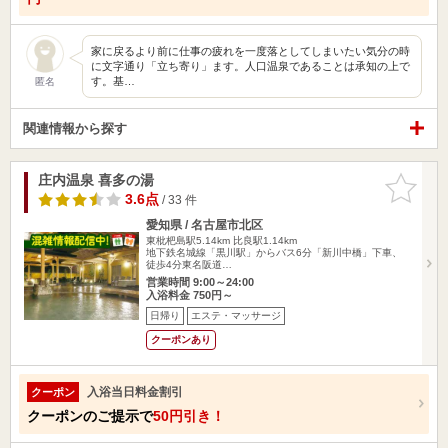
家に戻るより前に仕事の疲れを一度落としてしまいたい気分の時
に文字通り「立ち寄り」ます。人口温泉であることは承知の上で
す。基…
匿名
関連情報から探す
庄内温泉 喜多の湯
お気に入
りに追加
3.6点
/ 33 件
愛知県 / 名古屋市北区
東枇杷島駅5.14km
比良駅1.14km
地下鉄名城線「黒川駅」からバス6分「新川中橋」下車、
徒歩4分東名阪道…
営業時間 9:00～24:00
入浴料金 750円～
日帰り
エステ・マッサージ
クーポンあり
入浴当日料金割引
クーポン
クーポンのご提示で
50円引き！