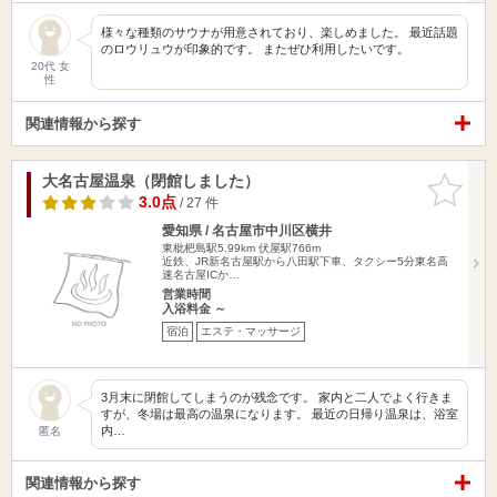
様々な種類のサウナが用意されており、楽しめました。 最近話題
のロウリュウが印象的です。 またぜひ利用したいです。
20代 女
性
関連情報から探す
大名古屋温泉（閉館しました）
お気に入
りに追加
3.0点
/ 27 件
愛知県 / 名古屋市中川区横井
東枇杷島駅5.99km
伏屋駅766m
近鉄、JR新名古屋駅から八田駅下車、タクシー5分東名高
速名古屋ICか…
営業時間
入浴料金 ～
宿泊
エステ・マッサージ
3月末に閉館してしまうのが残念です。 家内と二人でよく行きま
すが、冬場は最高の温泉になります。 最近の日帰り温泉は、浴室
内…
匿名
関連情報から探す