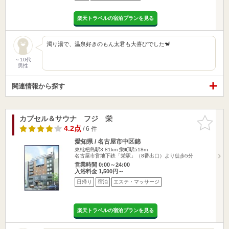
楽天トラベルの宿泊プランを見る
濁り湯で、温泉好きのもん太君も大喜びでした🐒
～10代
男性
関連情報から探す
カプセル＆サウナ フジ 栄
お気に入
りに追加
4.2点
/ 6 件
愛知県 / 名古屋市中区錦
東枇杷島駅3.81km
栄町駅518m
名古屋市営地下鉄「栄駅」（8番出口）より徒歩5分
営業時間 0:00～24:00
入浴料金 1,500円～
日帰り
宿泊
エステ・マッサージ
楽天トラベルの宿泊プランを見る