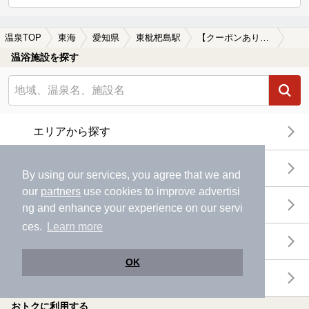
温泉TOP
東海
愛知県
東枇杷島駅
【クーポンあり】マッサージ、エステがある東枇杷島駅近くの温泉、日帰り温泉、スーパー銭湯おすすめ
温浴施設を探す
エリアから探す
地図から探す
By using our services, you agree that we and
our
partners
use cookies to improve advertisi
特徴から探す
ng and enhance your experience on our servi
ces.
Learn more
温泉地から探す
OK
関連キーワードから探す
おトクに利用する