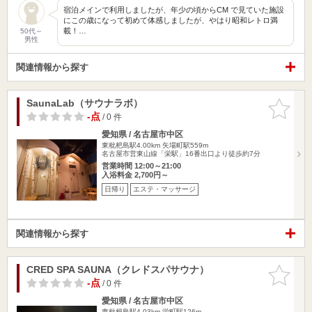
宿泊メインで利用しましたが、年少の頃からCM で見ていた施設
にこの歳になって初めて体感しましたが、やはり昭和レトロ満
載！…
50代～
男性
関連情報から探す
SaunaLab（サウナラボ）
お気に入
りに追加
-点
/ 0 件
愛知県 / 名古屋市中区
東枇杷島駅4.00km
矢場町駅559m
名古屋市営東山線「栄駅」16番出口より徒歩約7分
営業時間 12:00～21:00
入浴料金 2,700円～
日帰り
エステ・マッサージ
関連情報から探す
CRED SPA SAUNA（クレドスパサウナ）
お気に入
りに追加
-点
/ 0 件
愛知県 / 名古屋市中区
東枇杷島駅4.03km
栄町駅126m