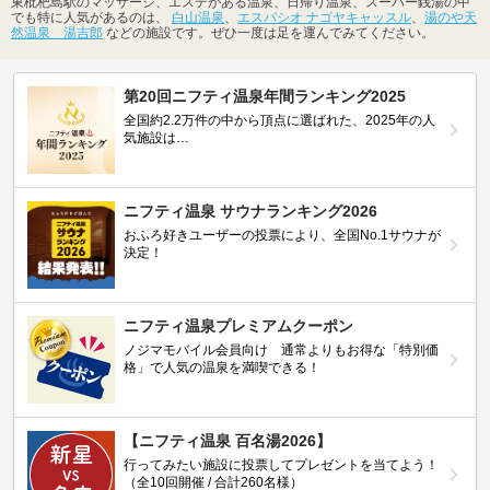
東枇杷島駅のマッサージ、エステがある温泉、日帰り温泉、スーパー銭湯の中
でも特に人気があるのは、
白山温泉
、
エスパシオ ナゴヤキャッスル
、
湯のや天
然温泉 湯吉郎
などの施設です。ぜひ一度は足を運んでみてください。
第20回ニフティ温泉年間ランキング2025
全国約2.2万件の中から頂点に選ばれた、2025年の人
気施設は…
ニフティ温泉 サウナランキング2026
おふろ好きユーザーの投票により、全国No.1サウナが
決定！
ニフティ温泉プレミアムクーポン
ノジマモバイル会員向け 通常よりもお得な「特別価
格」で人気の温泉を満喫できる！
【ニフティ温泉 百名湯2026】
行ってみたい施設に投票してプレゼントを当てよう！
（全10回開催 / 合計260名様）