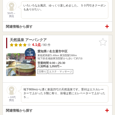
いろいろなお風呂、ゆっくり楽しめました。 ５０円引きクーポン
もありがたい。
50代～
男性
関連情報から探す
天然温泉 アーバンクア
お気に入
りに追加
4.1点
/ 90 件
愛知県 / 名古屋市中区
東枇杷島駅5.48km
東別院駅398m
地下鉄名城線東別院駅から歩いて約7分
営業時間 6:00～25:30
入浴料金 1,050円～
日帰り
エステ・マッサージ
地下800mから湧く泉温25℃の天然温泉です。受付はエスカレー
ターで上がった３階に有り、浴場は更にエレベーターで上がった
５…
～10代
男性
関連情報から探す