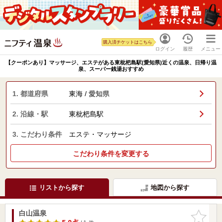
購入済チケットはこちら
ログイン
履歴
メニュー
【クーポンあり】マッサージ、エステがある東枇杷島駅(愛知県)近くの温泉、日帰り温
泉、スーパー銭湯おすすめ
1. 都道府県
東海 / 愛知県
2. 沿線・駅
東枇杷島駅
3. こだわり条件
エステ・マッサージ
こだわり条件を変更する
リストから探す
地図から探す
白山温泉
お気に入
りに追加