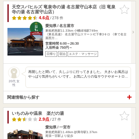
天空スパヒルズ 竜泉寺の湯 名古屋守山本店（旧 竜泉
お気に入
寺の湯 名古屋守山店）
りに追加
4.6点
/ 278 件
愛知県 / 名古屋市
東枇杷島駅11.33km
小幡緑地駅749m
《東名高速》 名古屋守山スマートIC下車3キロ 《車で名古
屋西方…
営業時間 6:00～26:30
入浴料金 750円～
日帰り
宿泊
エステ・マッサージ
再開したと聞いて、久しぶりに行ってきました。 大きいお風呂は
やっぱり気持ちがいいです。 お気に入りの塩サウナやオートロ…
20代 女
性
関連情報から探す
いちのみや温泉 楽だの湯
お気に入
りに追加
2.9点
/ 27 件
愛知県 / 一宮市
東枇杷島駅11.48km
妙興寺駅1.37km
尾張一宮駅より徒歩