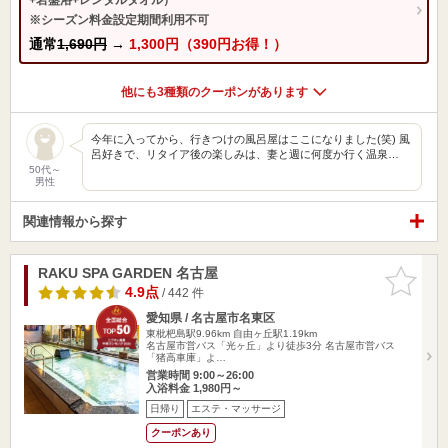
※シーズン料金設定期間利用不可
通常
1,690円
→
1,300円（390円お得！）
他にも3種類のクーポンがあります
今年に入ってから、行きつけの風呂屋はここになりました(笑) 風
呂好きで、リタイア後の楽しみは、妻と週に何度か行く温泉…
50代～
男性
関連情報から探す
RAKU SPA GARDEN 名古屋
お気に入
りに追加
4.9点
/ 442 件
愛知県 / 名古屋市名東区
東枇杷島駅9.96km
自由ヶ丘駅1.19km
名古屋市営バス「光ヶ丘」より徒歩3分 名古屋市営バス
「猪高車庫」よ…
営業時間 9:00～26:00
入浴料金 1,980円～
日帰り
エステ・マッサージ
クーポンあり