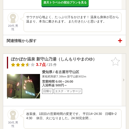
楽天トラベルの宿泊プランを見る
サウナが心地よく、たっぷり汗をかけます！ 温泉も身体が芯から
温まり、本当に癒されます。 また行きたいと思います。
20代 男
性
関連情報から探す
ぽかぽか温泉 新守山乃湯（しんもりやまのゆ）
お気に入
りに追加
3.7点
/ 15 件
愛知県 / 名古屋市守山区
東枇杷島駅7.38km
新守山駅402m
営業時間 6:00～24:00
入浴料金 500円～
日帰り
エステ・マッサージ
改装後、1回目の営業時間の変更です。 平日14~24:30 日曜8~2
4:30 休日、火になりました。24:30完全閉…
30代 男
性