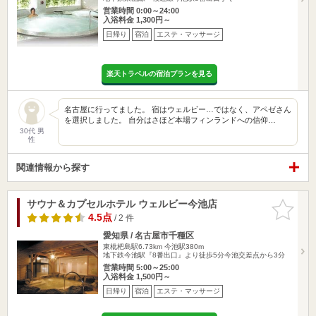
営業時間 0:00～24:00
入浴料金 1,300円～
日帰り
宿泊
エステ・マッサージ
楽天トラベルの宿泊プランを見る
名古屋に行ってました。 宿はウェルビー…ではなく、アペゼさん
を選択しました。 自分はさほど本場フィンランドへの信仰…
30代 男
性
関連情報から探す
サウナ＆カプセルホテル ウェルビー今池店
お気に入
りに追加
4.5点
/ 2 件
愛知県 / 名古屋市千種区
東枇杷島駅6.73km
今池駅380m
地下鉄今池駅『8番出口』より徒歩5分今池交差点から3分
営業時間 5:00～25:00
入浴料金 1,500円～
日帰り
宿泊
エステ・マッサージ