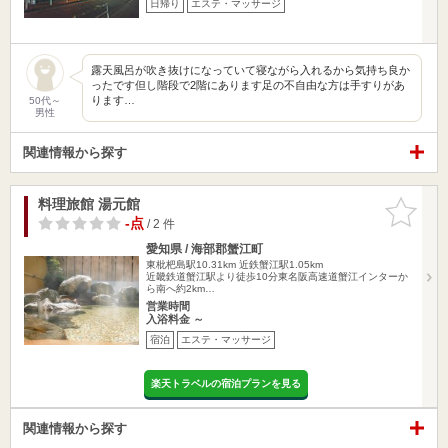
日帰り
エステ・マッサージ
露天風呂が吹き抜けになっていて寝ながら入れるから気持ち良か
ったです但し階段で2階にあります足の不自由な方は手すりがあ
ります…
50代～
男性
関連情報から探す
料理旅館 湯元館
お気に入
りに追加
-点
/ 2 件
愛知県 / 海部郡蟹江町
東枇杷島駅10.31km
近鉄蟹江駅1.05km
近畿鉄道蟹江駅より徒歩10分東名阪高速道蟹江インターか
ら南へ約2km…
営業時間
入浴料金 ～
宿泊
エステ・マッサージ
楽天トラベルの宿泊プランを見る
関連情報から探す