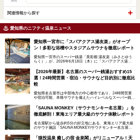
男性
関連情報から探す
愛知県のニフティ温泉ニュース
愛知県一宮市に「スパアクアス湯友楽」がオープ
ン！多彩な浴槽やスタジアムサウナを徹底レポート
愛知県一宮市のスーパー銭湯「美彩都 湯友楽（みさとゆう
らく）」が、2026年6月18日（木）に「スパアクアス湯友
楽」としてリニューアルオープン！
【2026年最新】名古屋のスーパー銭湯おすすめ15
この地で30年にわたり愛され続けてきた施設だからこそ、
選！24時間営業・宿泊・サウナなど目的別に徹底比
地元住民をはじめオープンを待ちわびている人も多いのでは
ないでしょうか。
較
老朽化した設備の補修を機に、2年前からじっくり構想を練
ってきたというだけあって、館内の充実度は想像以上。
愛知県名古屋市は中部地方の中心都市であり、24時間営業
以前の4倍に拡張したという露天エリアや10の浴槽、40人収
や宿泊可能、本格サウナを備えたハイレベルなスーパー銭湯
容の巨大なスタジアムサウナに、岩盤浴やリラクゼーション
が密集する激戦区です。
までまるごと楽しめる施設に生まれ変わりました。
「SAUNA MONKEY（サウナモンキー名古屋）」を
そのため、「日々の仕事の疲れを心身ともにリセットした
今回は、全面リニューアルして新しくなった「スパアクアス
徹底解剖！東海エリア最大級のサウナ体験レポート
い」「休日に時間を忘れて1日中ダラダラ過ごしたい」「コ
湯友楽」に一足早くお邪魔して取材してきました！
スパ良く非日常の極上体験を味わいたい」人向けの施設が多
名古屋駅から徒歩約5分の好立地にある、東海エリア最大級
くある点が魅力です！
のサウナ施設「SAUNA MONKEY/サウナモンキー名古屋」
をご存じですか？
今回は、名古屋市でおすすめのスーパー銭湯を紹介します。
「名古屋駅周辺ってサウナが少ないよね」という声をよく耳
お好みの温泉施設を見つけて楽しんでくださいね。
「猿投温泉 癒しの宿 金泉閣」がリニューアル！天