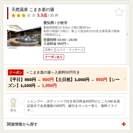
天然温泉 こまき楽の湯
お気に入
りに追加
3.3点
/ 35 件
愛知県 / 小牧市
東枇杷島駅10.62km
小牧口駅891m
名鉄小牧線｢小牧口」駅より徒歩約15分名古屋高速小牧線
小牧南出口よ…
営業時間 10:00～24:00
入浴料金 950円～
日帰り
エステ・マッサージ
クーポンあり
＜こまき楽の湯＞入泉料50円引き
クーポン
【平日】
950円
→
900円
【土日祝】
1,000円
→
950円
【シー
ズン】
1,100円
→
1,050円
シャンプー，ボディソープ付き休日料金650円のところJAF会員
証提示で会員価格の600円。鍵付きロッカー有り、無料ドライ
ヤ…
匿名
関連情報から探す