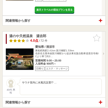
楽天トラベルの宿泊プランを見る
関連情報から探す
湯のや天然温泉 湯吉郎
お気に入
りに追加
4.0点
/ 72 件
愛知県 / 清須市
東枇杷島駅2.41km
新川橋駅1.53km
名鉄名古屋本線新川橋駅から徒歩東名阪自動車道甚目寺南I
Cより車で約3…
営業時間 9:00～25:00
入浴料金 900円～
日帰り
エステ・マッサージ
サウナ室内に水風呂設置!? …
40代 男
性
関連情報から探す