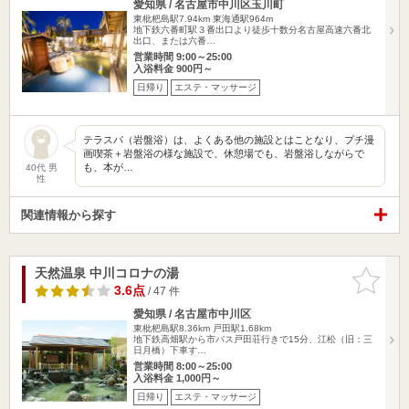
愛知県 / 名古屋市中川区玉川町
東枇杷島駅7.94km
東海通駅964m
地下鉄六番町駅３番出口より徒歩十数分名古屋高速六番北
出口、または六番…
営業時間 9:00～25:00
入浴料金 900円～
日帰り
エステ・マッサージ
テラスパ（岩盤浴）は、よくある他の施設とはことなり、プチ漫
画喫茶＋岩盤浴の様な施設で、休憩場でも、岩盤浴しながらで
も、本が…
40代 男
性
関連情報から探す
天然温泉 中川コロナの湯
お気に入
りに追加
3.6点
/ 47 件
愛知県 / 名古屋市中川区
東枇杷島駅8.36km
戸田駅1.68km
地下鉄高畑駅から市バス戸田荘行きで15分、江松（旧：三
日月橋）下車す…
営業時間 8:00～25:00
入浴料金 1,000円～
日帰り
エステ・マッサージ