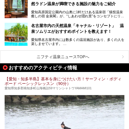
にするだけあり、アクセスの良さにも胸が高鳴ります。
然ラドン温泉が満喫できる施設の魅力をご紹介
今回は普段は男性専用となっているパブリックサウナが、女
性専用で公開される『レディースデー』が開催されたので、
愛知高原国定公園内の山奥に1軒だけある温泉宿「猿投温泉
さっそく取材してきました！
癒しの宿 金泉閣」が、“しあわせ隠れ里”をコンセプトにリニ
ューアルオープンします。
名古屋市内の天然温泉「キャナル・リゾート」 温
天然ラドン温泉が堪能できるお風呂や、新設・改装された客
泉ソムリエがおすすめポイントを教えます！
室、地元の食材と温泉水で作られたお料理……。
新しくなった「猿投温泉 癒しの宿 金泉閣」の魅力を丸ごと
愛知県名古屋市内には数多くの温浴施設があり、多くの人を
ご紹介します。
楽しませています。
その中でも今回は「キャナル・リゾート」について、温泉ソ
ムリエの目線で紹介していきます！
ニフティ温泉ニュースTOPへ
名古屋市内にはスーパー銭湯や日帰り温泉が多く、「どこに
行こうかな？」と悩んでしまう方も多いと思います。
おすすめのアクティビティ情報
ぜひこの記事を参考にして「キャナル・リゾート」に出かけ
てみるのはいかがでしょうか？
【愛知・知多半島】基本を身につけたい方！サーフィン・ボディ
ボード ベーシックレッスン（90分）
愛知県知多郡南知多町山海橋詰59マリンシャトウYAMAMI101