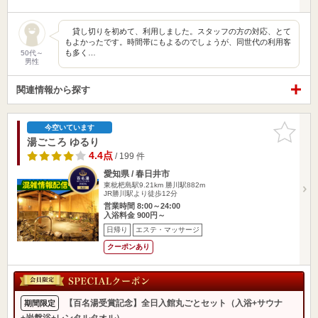
貸し切りを初めて、利用しました。スタッフの方の対応、とて
もよかったです。時間帯にもよるのでしょうが、同世代の利用客
も多く…
50代～
男性
関連情報から探す
お気に入
今空いています
りに追加
湯ごころ ゆるり
4.4点
/ 199 件
愛知県 / 春日井市
東枇杷島駅9.21km
勝川駅882m
JR勝川駅より徒歩12分
営業時間 8:00～24:00
入浴料金 900円～
日帰り
エステ・マッサージ
クーポンあり
【百名湯受賞記念】全日入館丸ごとセット（入浴+サウナ
期間限定
+岩盤浴+レンタルタオル）