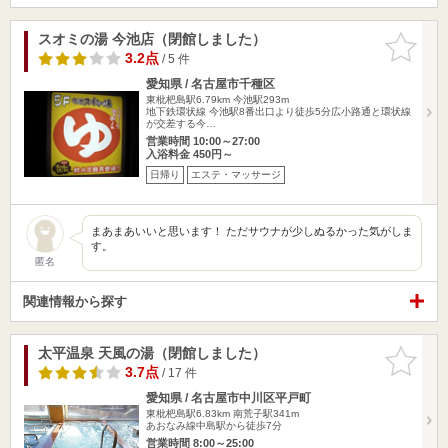
スオミの湯 今池店（閉館しました）
お気に入
りに追加
3.2点
/ 5 件
愛知県 / 名古屋市千種区
東枇杷島駅6.79km
今池駅293m
地下鉄環状線 今池駅8番出口より徒歩5分広小路通と環状線
が交差する今…
営業時間 10:00～27:00
入浴料金 450円～
日帰り
エステ・マッサージ
まあまあいいと思います！ ただサウナが少しぬるかった気がしま
す。
匿名
関連情報から探す
太平温泉 天風の湯（閉館しました）
お気に入
りに追加
3.7点
/ 17 件
愛知県 / 名古屋市中川区平戸町
東枇杷島駅6.83km
南荒子駅341m
あおなみ線中島駅から徒歩7分
営業時間 8:00～25:00