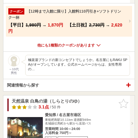
【12時まで入館に限り】入館料110円引き+ソフトドリン
クーポン
ク一杯
【平日】
1,980円
→
1,870円
【土日祝】
2,730円
→
2,620
円
他にも1種類のクーポンがあります
極楽湯ブランドの新コンセプトでしょうか。名古屋にもRAKU SP
Aがオープンしています。公式ホームページからは、女性専用
の…
～10代
男性
関連情報から探す
天然温泉 白鳥の湯（しらとりのゆ）
お気に入
りに追加
3.1点
/ 50 件
愛知県 / 名古屋市港区
東枇杷島駅10.11km
道徳駅949m
名城線伝馬町から駅から送迎バス
営業時間 10:00～24:00
入浴料金 750円～