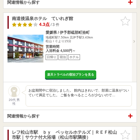
関連情報から探す
南道後温泉ホテル ていれぎ館
お気に入
りに追加
4.3点
/ 3 件
愛媛県 / 伊予郡砥部町拾町
地蔵町駅7.50km
北伊予駅3.43km
松山ＩＣより15分
営業時間
入浴料金 4,500円～
日帰り
宿泊
ホテル
楽天トラベルの宿泊プランを見る
お盆期間中に宿泊しました。 館内はきれいで、部屋に温泉がつい
ていて満足でした。 ご飯を食べるところが少ないので…
20代 男
性
関連情報から探す
レフ松山市駅 ｂｙ ベッセルホテルズ｜ＲＥＦ松山
お気に入
市駅｜サウナ付大浴場（松山市駅隣接）
りに追加