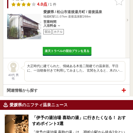
りに追加
4.0点
/ 1 件
愛媛県 / 松山市道後湯月町 / 道後温泉
地蔵町駅11.07km
道後温泉駅268m
営業時間
入浴料金 ～
宿泊
ホテル
楽天トラベルの宿泊プランを見る
大正時代に建てられた、情緒ある木造二階建ての温泉宿。平日
に、一泊朝食付きで利用してみました。 玄関を入ると、木のい…
40代 男
性
関連情報から探す
愛媛県のニフティ温泉ニュース
「伊予の湯治場 喜助の湯」に行きたくなる！ おす
すめポイント3選
「伊予の湯治場 喜助の湯」は、JR松山駅から徒歩1分とい