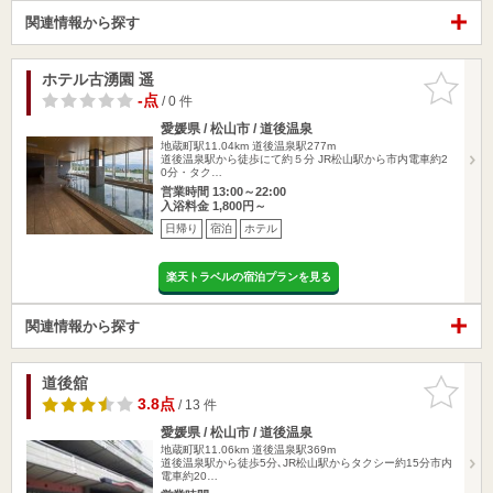
関連情報から探す
ホテル古湧園 遥
お気に入
りに追加
-点
/ 0 件
愛媛県 / 松山市 / 道後温泉
地蔵町駅11.04km
道後温泉駅277m
道後温泉駅から徒歩にて約５分 JR松山駅から市内電車約2
0分・タク…
営業時間 13:00～22:00
入浴料金 1,800円～
日帰り
宿泊
ホテル
楽天トラベルの宿泊プランを見る
関連情報から探す
道後舘
お気に入
りに追加
3.8点
/ 13 件
愛媛県 / 松山市 / 道後温泉
地蔵町駅11.06km
道後温泉駅369m
道後温泉駅から徒歩5分､JR松山駅からタクシー約15分市内
電車約20…