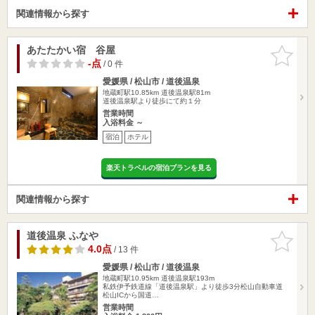
関連情報から探す
あたたかい宿 谷屋
お気に入
りに追加
-点
/ 0 件
愛媛県 / 松山市 / 道後温泉
地蔵町駅10.85km
道後温泉駅81m
道後温泉駅より徒歩にて約１分
営業時間
入浴料金 ～
宿泊
ホテル
楽天トラベルの宿泊プランを見る
関連情報から探す
道後温泉 ふなや
お気に入
りに追加
4.0点
/ 13 件
愛媛県 / 松山市 / 道後温泉
地蔵町駅10.95km
道後温泉駅193m
私鉄伊予鉄道線「道後温泉駅」より徒歩3分松山自動車道
松山ICから国道…
営業時間