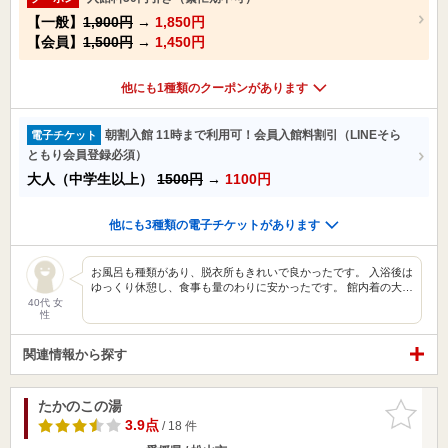
【一般】
1,900円
→
1,850円
【会員】
1,500円
→
1,450円
他にも1種類のクーポンがあります
朝割入館 11時まで利用可！会員入館料割引（LINEそら
電子チケット
ともり会員登録必須）
大人（中学生以上）
1500円
→
1100円
他にも3種類の電子チケットがあります
お風呂も種類があり、脱衣所もきれいで良かったです。 入浴後は
ゆっくり休憩し、食事も量のわりに安かったです。 館内着の大…
40代 女
性
関連情報から探す
たかのこの湯
お気に入
りに追加
3.9点
/ 18 件