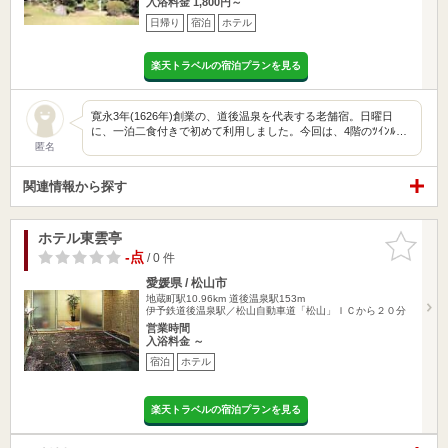
入浴料金 1,800円～
日帰り
宿泊
ホテル
楽天トラベルの宿泊プランを見る
寛永3年(1626年)創業の、道後温泉を代表する老舗宿。日曜日
に、一泊二食付きで初めて利用しました。今回は、4階のﾂｲﾝﾙ…
匿名
関連情報から探す
ホテル東雲亭
お気に入
りに追加
-点
/ 0 件
愛媛県 / 松山市
地蔵町駅10.96km
道後温泉駅153m
伊予鉄道後温泉駅／松山自動車道「松山」ＩＣから２０分
営業時間
入浴料金 ～
宿泊
ホテル
楽天トラベルの宿泊プランを見る