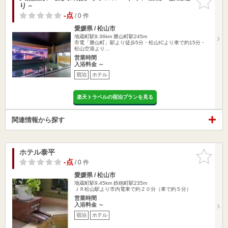
り－
りに追加
-点
/ 0 件
愛媛県 / 松山市
地蔵町駅9.36km
勝山町駅245m
市電「勝山町」駅より徒歩5分・松山ICより車で約15分・
松山空港より…
営業時間
入浴料金 ～
宿泊
ホテル
楽天トラベルの宿泊プランを見る
関連情報から探す
ホテル泰平
お気に入
りに追加
-点
/ 0 件
愛媛県 / 松山市
地蔵町駅9.45km
鉄砲町駅235m
ＪＲ松山駅より市内電車で約２０分（車で約５分）
営業時間
入浴料金 ～
宿泊
ホテル