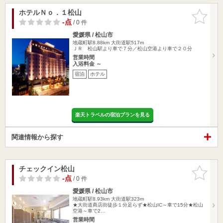
ホテルＮｏ．１松山
お気に入
りに追加
-点
/ 0 件
愛媛県 / 松山市
地蔵町駅8.88km
大街道駅517m
ＪＲ 松山駅より車で７分／松山空港より車で２０分
営業時間
入浴料金 ～
宿泊
ホテル
楽天トラベルの宿泊プランを見る
関連情報から探す
チェックイン松山
お気に入
りに追加
-点
/ 0 件
愛媛県 / 松山市
地蔵町駅8.93km
大街道駅323m
★大街道商店街徒歩１分足らず★松山IC～車で15分★松山
空港～車で2…
営業時間