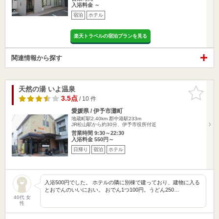
入浴料金 ～
宿泊
ホテル
楽天トラベルの宿泊プランを見る
関連情報から探す
天然の湯 いよ温泉
お気に入
りに追加
3.5点
/ 10 件
愛媛県 / 伊予市灘町
地蔵町駅2.40km
郡中港駅233m
JR松山駅から約30分、伊予市役所付近
営業時間 9:30～22:30
入浴料金 550円～
日帰り
宿泊
ホテル
入浴500円でした。 ホテルの隣に別棟で建っており、建物に入る
とおでんのいいにおい。 おでん1つ100円。うどん250…
40代 女
性