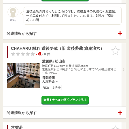
道後温泉の奥まったところに佇む、総檜造りの風雅な和風旅館。
一泊二食付きで、利用して来ました。この日は、3階の「紫陽
花」の間…
匿名
関連情報から探す
CHAHARU 離れ 道後夢蔵（旧 道後夢蔵 旅庵浪六）
お気に入
りに追加
-点
/ 0 件
愛媛県 / 松山市
地蔵町駅11.06km
道後温泉駅254m
道後温泉駅より徒歩５分/松山ICより車で30分/松山空港よ
り車で40…
営業時間
入浴料金 ～
宿泊
ホテル
楽天トラベルの宿泊プランを見る
関連情報から探す
常磐荘
お気に入