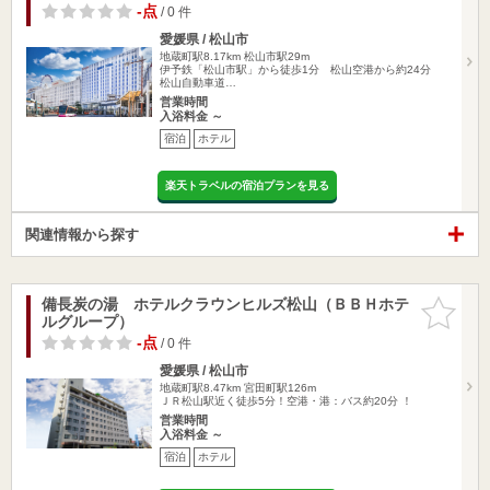
-点
/ 0 件
愛媛県 / 松山市
地蔵町駅8.17km
松山市駅29m
伊予鉄「松山市駅」から徒歩1分 松山空港から約24分
松山自動車道…
営業時間
入浴料金 ～
宿泊
ホテル
楽天トラベルの宿泊プランを見る
関連情報から探す
備長炭の湯 ホテルクラウンヒルズ松山（ＢＢＨホテ
お気に入
ルグループ）
りに追加
-点
/ 0 件
愛媛県 / 松山市
地蔵町駅8.47km
宮田町駅126m
ＪＲ松山駅近く徒歩5分！空港・港：バス約20分 ！
営業時間
入浴料金 ～
宿泊
ホテル