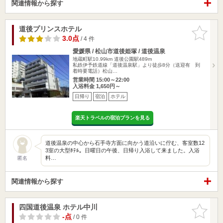
関連情報から探す
道後プリンスホテル
お気に入
りに追加
3.0点
/ 4 件
愛媛県 / 松山市道後姫塚 / 道後温泉
地蔵町駅10.99km
道後公園駅489m
私鉄伊予鉄道線「道後温泉駅」より徒歩8分（送迎有 到
着時要電話）松山…
営業時間 15:00～22:00
入浴料金 1,650円～
日帰り
宿泊
ホテル
楽天トラベルの宿泊プランを見る
道後温泉の中心から石手寺方面に向かう道沿いに佇む、客室数12
3室の大型ﾎﾃﾙ。日曜日の午後、日帰り入浴して来ました。入浴
料…
匿名
関連情報から探す
四国道後温泉 ホテル中川
お気に入
りに追加
-点
/ 0 件