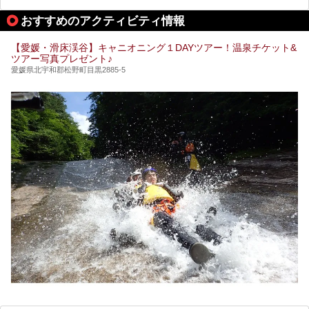
ある愛媛県は、スーパー銭湯も豊富です。中には、中四国地
方を代表する人気の施設も。今回は、愛媛県の誇るスーパー
おすすめのアクティビティ情報
銭湯をピックアップしました。
【愛媛・滑床渓谷】キャニオニング１DAYツアー！温泉チケット&
ツアー写真プレゼント♪
愛媛県北宇和郡松野町目黒2885-5