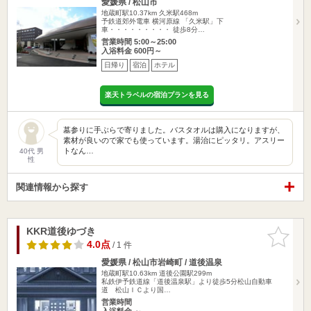
愛媛県 / 松山市
地蔵町駅10.37km
久米駅468m
予鉄道郊外電車 横河原線 「久米駅」下
車・・・・・・・・・ 徒歩8分…
営業時間 5:00～25:00
入浴料金 600円～
日帰り
宿泊
ホテル
楽天トラベルの宿泊プランを見る
墓参りに手ぶらで寄りました。バスタオルは購入になりますが、
素材が良いので家でも使っています。湯治にピッタリ。アスリー
トなん…
40代 男
性
関連情報から探す
KKR道後ゆづき
お気に入
りに追加
4.0点
/ 1 件
愛媛県 / 松山市岩崎町 / 道後温泉
地蔵町駅10.63km
道後公園駅299m
私鉄伊予鉄道線「道後温泉駅」より徒歩5分松山自動車
道 松山ＩＣより国…
営業時間
入浴料金 ～