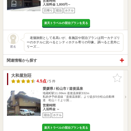
営業時間
入浴料金 1,800円～
日帰り
宿泊
ホテル
楽天トラベルの宿泊プランを見る
老舗旅館として名高いが、各施設や宿泊プランは同一カテゴリ
ーのホテルに比べるとシティホテル寄りの印象。調べると意外に
リーズ…
匿名
関連情報から探す
大和屋別荘
お気に入
りに追加
4.5点
/ 5 件
愛媛県 / 松山市 / 道後温泉
地蔵町駅11.06km
道後温泉駅332m
私鉄伊予鉄道線「道後温泉駅」より徒歩5分松山自動車
道 松山ＩＣより国…
営業時間
入浴料金 ～
宿泊
ホテル
楽天トラベルの宿泊プランを見る