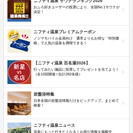
ニフティ温泉 サウナランキング2026
おふろ好きユーザーの投票により、全国No.1サウナが
決定！
ニフティ温泉プレミアムクーポン
ノジマモバイル会員向け 通常よりもお得な「特別価
格」で人気の温泉を満喫できる！
【ニフティ温泉 百名湯2026】
行ってみたい施設に投票してプレゼントを当てよう！
（全10回開催 / 合計260名様）
岩盤浴特集
日本全国の岩盤浴情報だけをピックアップ。まとめて
検索！
ニフティ温泉ニュース
温泉にもっと行きたくなる！お得な情報を掲載中