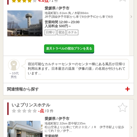
4.0点
/ 1 件
愛媛県 / 伊予市
地蔵町駅1.61km
鳥ノ木駅884m
JR予讃線伊予市駅から車で8分伊予ICから車で8分
営業時間 12:00～23:00
入浴料金 500円～
日帰り
宿泊
ホテル
楽天トラベルの宿泊プランを見る
宿泊可能なカルチャーセンターのセンター棟にある風呂が日帰り
利用出来ます。日本最古の温泉「伊豫の湯」の名前が付けられて
います…
～10代
男性
関連情報から探す
いよプリンスホテル
お気に入
りに追加
-点
/ 0 件
愛媛県 / 伊予市
地蔵町駅2.32km
郡中駅235m
松山空港よりお車にて約２０分／ＪＲ 伊予市駅より徒歩
にて約７分／伊予…
営業時間