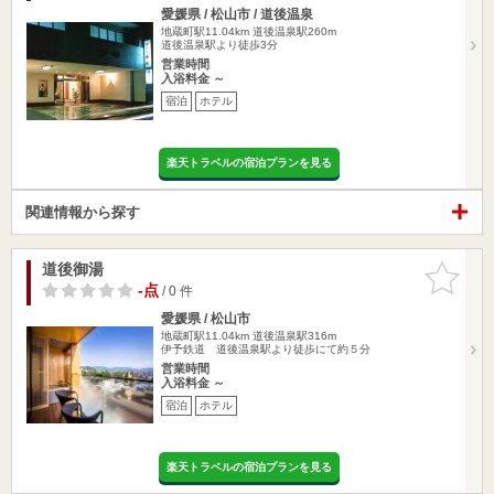
愛媛県 / 松山市 / 道後温泉
地蔵町駅11.04km
道後温泉駅260m
道後温泉駅より徒歩3分
営業時間
入浴料金 ～
宿泊
ホテル
楽天トラベルの宿泊プランを見る
関連情報から探す
道後御湯
お気に入
りに追加
-点
/ 0 件
愛媛県 / 松山市
地蔵町駅11.04km
道後温泉駅316m
伊予鉄道 道後温泉駅より徒歩にて約５分
営業時間
入浴料金 ～
宿泊
ホテル
楽天トラベルの宿泊プランを見る