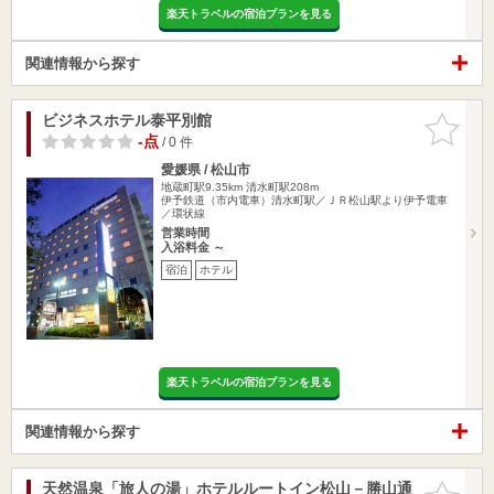
楽天トラベルの宿泊プランを見る
関連情報から探す
ビジネスホテル泰平別館
お気に入
りに追加
-点
/ 0 件
愛媛県 / 松山市
地蔵町駅9.35km
清水町駅208m
伊予鉄道（市内電車）清水町駅／ＪＲ松山駅より伊予電車
／環状線
営業時間
入浴料金 ～
宿泊
ホテル
楽天トラベルの宿泊プランを見る
関連情報から探す
天然温泉「旅人の湯」ホテルルートイン松山－勝山通
お気に入