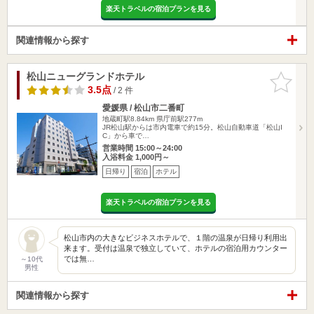
楽天トラベルの宿泊プランを見る
関連情報から探す
松山ニューグランドホテル
お気に入
りに追加
3.5点
/ 2 件
愛媛県 / 松山市二番町
地蔵町駅8.84km
県庁前駅277m
JR松山駅からは市内電車で約15分。松山自動車道「松山I
C」から車で…
営業時間 15:00～24:00
入浴料金 1,000円～
日帰り
宿泊
ホテル
楽天トラベルの宿泊プランを見る
松山市内の大きなビジネスホテルで、１階の温泉が日帰り利用出
来ます。受付は温泉で独立していて、ホテルの宿泊用カウンター
では無…
～10代
男性
関連情報から探す