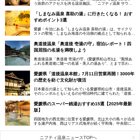
う抜群のアクセスを誇る温浴施設。「ニフティ温泉 サウナ
ランキング」で2年連続1位を獲得し、全国から多くのサウ
ナーが訪れる人気スポットです。天然温泉・サウナ・岩盤
「しまなみ温泉 喜助の湯」に行きたくなる！ おす
浴・食事・宿泊まで“癒しのすべて”がそろう人気施設の中で
すめポイント3選
も、特におすすめしたい3つのポイントについて厳選してお
届けします。読めばきっと、行きたくなること間違いなし！
愛媛・今治にある「しまなみ温泉 喜助の湯」は、サイクリ
ストの聖地・しまなみ海道の今治側の拠点として知られる人
気の温泉施設。「日本一サイクリストが集まる温泉」とも呼
ばれていて、自転車ロッカーや工具、給水サービスなど、旅
奥道後温泉「奥道後 壱湯の守」宿泊レポート！四
人に嬉しい工夫がたっぷり。お風呂は内湯から半露天、サウ
国屈指の名湯を満喫しよう
ナまで種類豊富で広々空間。泉質も温度もバリエーション豊
かで、湯めぐり感覚で楽しめちゃいます。
奥道後温泉「奥道後 壱湯の守」(愛媛県松山市)は、“風情あ
ふれる奥道後に随一の名湯・美人の湯あり”、とまで言われ
る四国屈指の名湯です。最も有名なのが、西日本最大級の大
今回は人気のこの施設の中でも、特におすすめしたい3つの
露天風呂。日々の生活から隔離された非日常感を味わえま
ポイントについて厳選してお届けします。読めばきっと、行
愛媛県「道後温泉本館」7月11日営業再開！3000年
す。
きたくなること間違いなし！
の歴史を紡ぐ文化財が復活
日帰り入浴も可能ですが、宿泊してじっくり楽しむのがベス
日本最古の湯として知られている愛媛県松山市・道後温泉。
ト。今回はニフティ温泉ライターである筆者自ら宿泊し、名
そのシンボルともいえるのが明治時代に建てられた「道後温
物の大露天風呂「翠明の湯」の全浴槽をご紹介。また、パブ
泉本館」です。平成31年1月から約5年半にわたって行って
リックスペース・貸切露天風呂・客室・食事など、多角的に
いた保存修理工事が終わり、いよいよ2024年7月11日から
その魅力をご紹介します！
愛媛県のスーパー銭湯おすすめ15選【2025年最新
全館営業再開となります。
版】
四国地方の西北側に位置する愛媛県。北は大小の島々が点在
する瀬戸内海、西はリアス式海岸が続く宇和海、中央部には
西日本最高峰の石鎚山とその連山に囲まれたバラエティ豊か
な自然と、温暖な気候が魅力の県です。
日本最古の温泉といわれる道後温泉を筆頭に、多くの温泉が
ニフティ温泉ニュースTOPへ