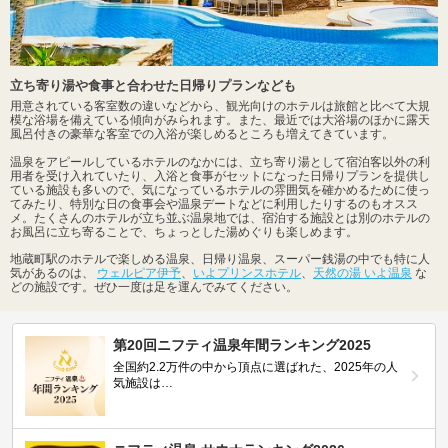
立ち寄り湯や食事と合わせた日帰りプランなども
用意されている客室数の違いなどから、観光向けのホテルは旅館と比べて大規
模な浴場を備えている傾向がみられます。また、最近では大浴場のほかに露天
風呂付きの豪華な客室での入浴が楽しめるところも増えてきています。
温泉をアピールしているホテルのなかには、立ち寄り湯として宿泊客以外の利
用者を受け入れていたり、入浴と食事がセットになった日帰りプランを提供し
ている施設も多いので、気になっているホテルの雰囲気を確かめるために使っ
てみたり、特別な日の食事会や温泉デートなどに利用したりするのもオスス
メ。たくさんのホテルが立ち並ぶ温泉地では、宿泊する施設とは別のホテルの
お風呂に立ち寄ることで、ちょっとした湯めぐりも楽しめます。
地蔵町駅のホテルで楽しめる温泉、日帰り温泉、スーパー銭湯の中でも特に人
気があるのは、
ウェルピア伊予
、
いよプリンスホテル
、
天然の湯 いよ温泉
な
どの施設です。ぜひ一度は足を運んでみてください。
第20回ニフティ温泉年間ランキング2025
全国約2.2万件の中から頂点に選ばれた、2025年の人
気施設は…