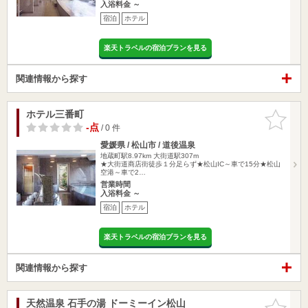
入浴料金 ～
宿泊
ホテル
楽天トラベルの宿泊プランを見る
関連情報から探す
ホテル三番町
お気に入
りに追加
-点
/ 0 件
愛媛県 / 松山市 / 道後温泉
地蔵町駅8.97km
大街道駅307m
★大街道商店街徒歩１分足らず★松山IC～車で15分★松山
空港～車で2…
営業時間
入浴料金 ～
宿泊
ホテル
楽天トラベルの宿泊プランを見る
関連情報から探す
天然温泉 石手の湯 ドーミーイン松山
お気に入