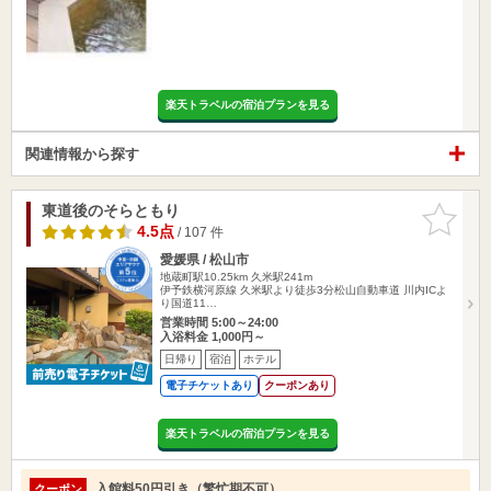
楽天トラベルの宿泊プランを見る
関連情報から探す
東道後のそらともり
お気に入
りに追加
4.5点
/ 107 件
愛媛県 / 松山市
地蔵町駅10.25km
久米駅241m
伊予鉄横河原線 久米駅より徒歩3分松山自動車道 川内ICよ
り国道11…
営業時間 5:00～24:00
入浴料金 1,000円～
日帰り
宿泊
ホテル
電子チケットあり
クーポンあり
楽天トラベルの宿泊プランを見る
入館料50円引き（繁忙期不可）
クーポン