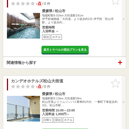
りに追加
-点
/ 0 件
愛媛県 / 松山市
地蔵町駅9.02km
大街道駅181m
伊予鉄城南線「大街道」より徒歩約2分 伊予鉄「松山市
駅」より徒歩約…
営業時間
入浴料金 ～
宿泊
ホテル
楽天トラベルの宿泊プランを見る
関連情報から探す
カンデオホテルズ松山大街道
お気に入
りに追加
-点
/ 0 件
愛媛県 / 松山市
地蔵町駅9.13km
大街道駅38m
松山空港よりリムジンバス乗車約25分、一番町下車徒歩約
3分。松山市駅…
営業時間 15:00～23:00
入浴料金 1,000円～
日帰り
宿泊
ホテル