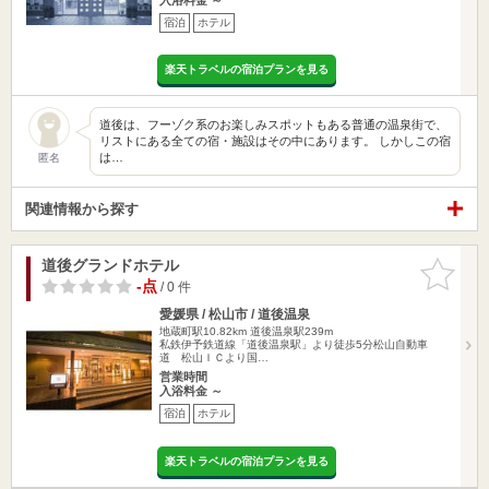
宿泊
ホテル
楽天トラベルの宿泊プランを見る
道後は、フーゾク系のお楽しみスポットもある普通の温泉街で、
リストにある全ての宿・施設はその中にあります。 しかしこの宿
は…
匿名
関連情報から探す
道後グランドホテル
お気に入
りに追加
-点
/ 0 件
愛媛県 / 松山市 / 道後温泉
地蔵町駅10.82km
道後温泉駅239m
私鉄伊予鉄道線「道後温泉駅」より徒歩5分松山自動車
道 松山ＩＣより国…
営業時間
入浴料金 ～
宿泊
ホテル
楽天トラベルの宿泊プランを見る