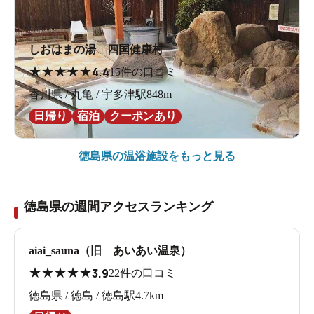
しおはまの湯 四国健康村
★
★
★
★
★
4.4
15件の口コミ
香川県 / 丸亀 / 宇多津駅848m
日帰り
宿泊
クーポンあり
徳島県の
温浴施設をもっと見る
徳島県の週間アクセスランキング
aiai_sauna（旧 あいあい温泉）
★
★
★
★
★
3.9
22件の口コミ
徳島県 / 徳島 / 徳島駅4.7km