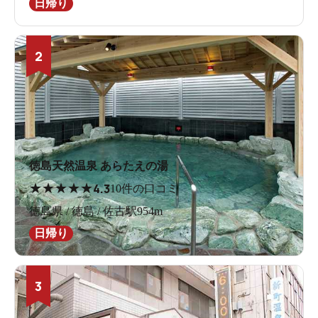
日帰り
2
徳島天然温泉 あらたえの湯
★
★
★
★
★
4.3
10件の口コミ
徳島県 / 徳島 / 佐古駅954m
日帰り
3