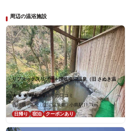
周辺の温浴施設
リブマックスリゾート讃岐塩江温泉（旧 さぬき温
泉）
★
★
★
★
★
3.6
13件の口コミ
香川県 / 高松 / 塩江温泉郷 / 小島駅11.7km
日帰り
宿泊
クーポンあり