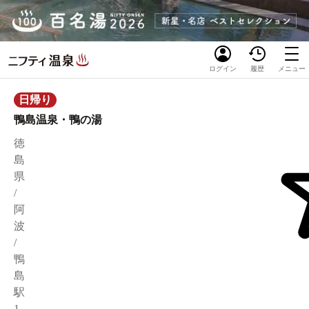
ログイン
履歴
メニュー
日帰り
鴨島温泉・鴨の湯
徳
島
県
/
阿
波
/
鴨
島
駅
1