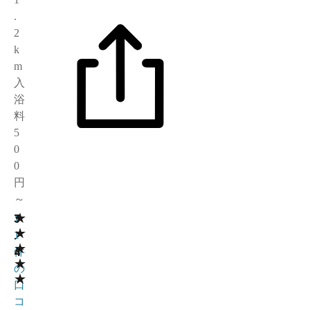
.
2
k
m
入
浴
料
5
0
0
円
～
★
3
1
★
.
1
★
4
件
★
の
★
口
コ