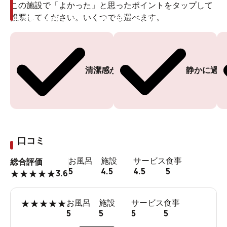
この施設で「よかった」と思ったポイントをタップして
投票してください。いくつでも選べます。
投票ありがとうございます
投票ありがとうございます
清潔感がある
静かに過ご
口コミ
お風呂
施設
サービス
食事
総合評価
5
4.5
4.5
5
3.6
★
★
★
★
★
★
★
★
★
★
お風呂
施設
サービス
食事
5
5
5
5