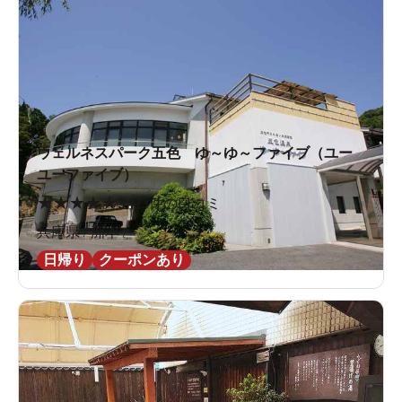
ウェルネスパーク五色 ゆ～ゆ～ファイブ（ユー
ユーファイブ）
★
★
★
★
★
3.1
13件の口コミ
兵庫県 / 洲本 /
日帰り
クーポンあり