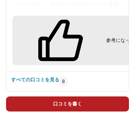
たものですから、顔見知りの方が全くいない状態
でしたが、暫くしてから地元の常連の方々に声を
掛けていただくようになりました。温泉に来る人
のマナーも良く嫌な思いはしたことがありませ
参考になった
ん。
とにかく泉質が良いと思います。最近家内も１回
／週位通っていますが、お湯が良いねと言ってい
ます。
気楽に行ける銭湯代わりの温泉です！！！
すべての口コミを見る
8
口コミを書く