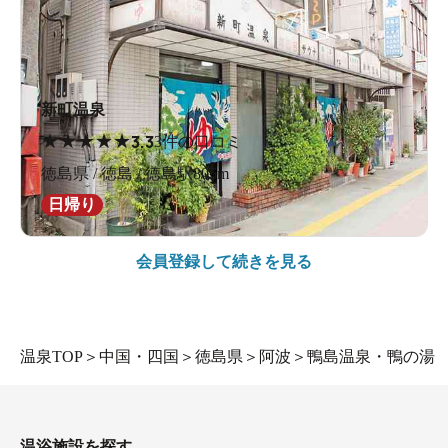
新町温泉
★
★
★
★
★
3.3
3件の口コミ
徳島県 / 徳島 / 徳島駅805m
日帰り
会員登録して続きを見る
温泉TOP
＞
中国・四国
＞
徳島県
＞
阿波
＞
鴨島温泉・鴨の湯
温浴施設を探す