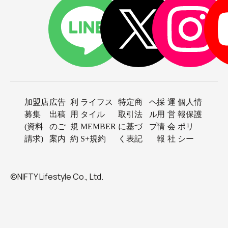
加盟店
広告
利
ライフス
特定商
ヘ
採
運
個人情
募集
出稿
用
タイル
取引法
ル
用
営
報保護
(資料
のご
規
MEMBER
に基づ
プ
情
会
ポリ
請求)
案内
約
S+規約
く表記
報
社
シー
©NIFTY Lifestyle Co., Ltd.