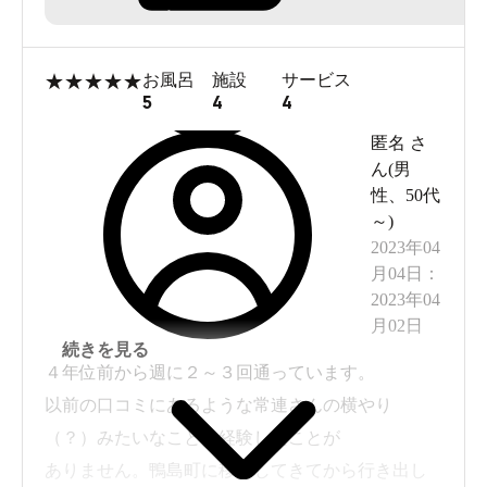
★
★
★
★
★
お風呂
施設
サービス
5
4
4
匿名
さ
ん(
男
性
、
50代
～
)
2023年04
月04日
：
2023年04
月02日
続きを見る
４年位前から週に２～３回通っています。
以前の口コミにあるような常連さんの横やり
（？）みたいなことは経験したことが
ありません。鴨島町に移住してきてから行き出し