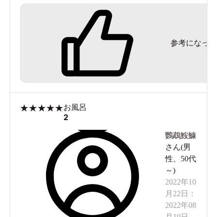
参考になった
★
★
★
★
★
お風呂
2
鸚鵡鮟鱇
さん(
男
性
、
50代
～
)
2022年10
月22日
：
2022年08
月19日