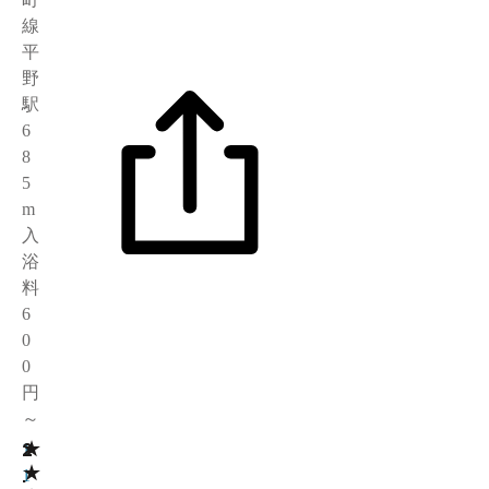
線
平
野
駅
6
8
5
m
入
浴
料
6
0
0
円
～
★
2
1
★
.
1