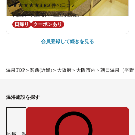
★
★
★
★
★
3.8
60件の口コミ
大阪府 / 大阪市内 / 三国駅893m
日帰り
クーポンあり
会員登録して続きを見る
温泉TOP
＞
関西(近畿)
＞
大阪府
＞
大阪市内
＞
朝日温泉（平野
温浴施設を探す