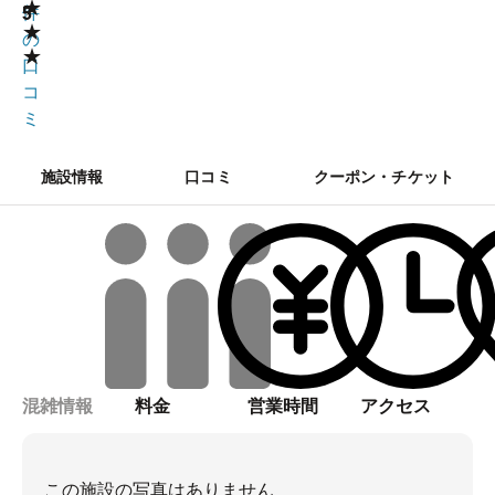
★
5
件
★
の
★
口
コ
ミ
施設情報
口コミ
クーポン・チケット
混雑情報
料金
営業時間
アクセス
この施設の写真はありません