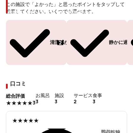
この施設で「よかった」と思ったポイントをタップして
投票してください。いくつでも選べます。
投票ありがとうございます
投票ありがとうございます
2
清潔感がある
静かに過ご
口コミ
お風呂
施設
サービス
食事
総合評価
3
3
2
3
3
★
★
★
★
★
★
★
★
★
★
鸚鵡鮟鱇