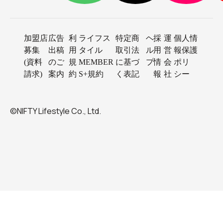
加盟店
広告
利
ライフス
特定商
ヘ
採
運
個人情
募集
出稿
用
タイル
取引法
ル
用
営
報保護
(資料
のご
規
MEMBER
に基づ
プ
情
会
ポリ
請求)
案内
約
S+規約
く表記
報
社
シー
©NIFTY Lifestyle Co., Ltd.