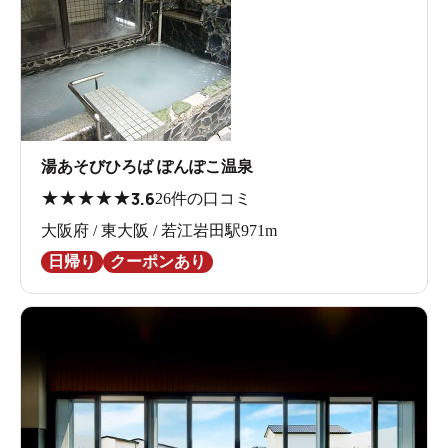
湯あそびひろば ぽんぽこ温泉
★
★
★
★
★
3.6
26件の口コミ
大阪府 / 東大阪 / 若江岩田駅971m
日帰り
クーポンあり