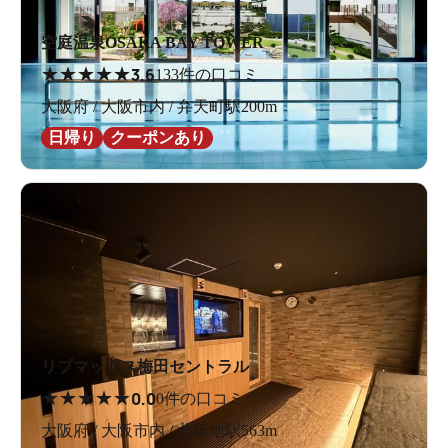
空庭温泉OSAKA BAY TOWER
★
★
★
★
★
3.6
133件の口コミ
大阪府 / 大阪市内 / 弁天町駅200m
日帰り
クーポンあり
リブマックス梅田セントラル
★
★
★
★
★
0.0
0件の口コミ
大阪府 / 大阪市内 / 北新地駅563m