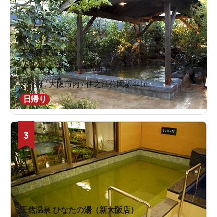
天然露天温泉スパスミノエ
★
★
★
★
★
4.1
283件の口コミ
大阪府 / 大阪市内 / 住之江公園駅441m
日帰り
3
天然温泉 ひなたの湯（新大阪店）