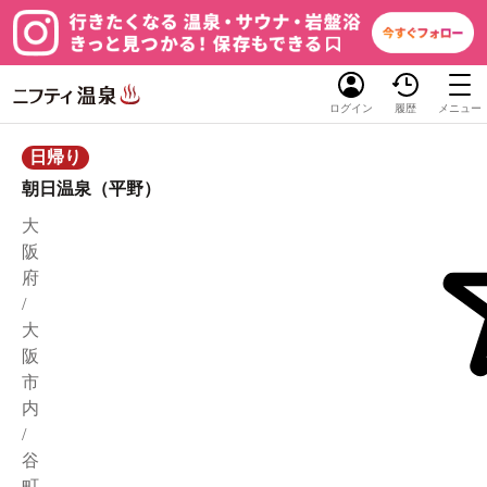
ログイン
履歴
メニュー
日帰り
朝日温泉（平野）
大
阪
府
/
大
阪
市
内
/
谷
町