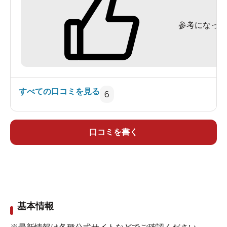
雑誌、スポーツ紙が置かれていました。
参考になった
脱衣所は普通サイズで、ドリンク自販機あり。
お風呂はナニワ工務店の軟水タイプです。フィッ
トネスバス、クリニックバス、電気風呂、赤外
線、浅風呂が41℃くらい。深風呂は43℃ほどで高め
でした。塩素臭は少な目で良コンディションで
すべての口コミを見る
6
す。水風呂はカチカチに冷えていました。100円サ
ウナあり。
露天には入浴剤浴槽がありまして、緑色の入浴剤
口コミを書く
が使われていました。42℃と、こちらも高温でし
た。
全体的に温度のメリハリがしっかりついていまし
た。清潔感が強く、居心地の良い施設です。清掃
基本情報
が行き届いていると気持ち良いですな。かなりハ
イレベルな銭湯さんなのでお勧めできると思いま