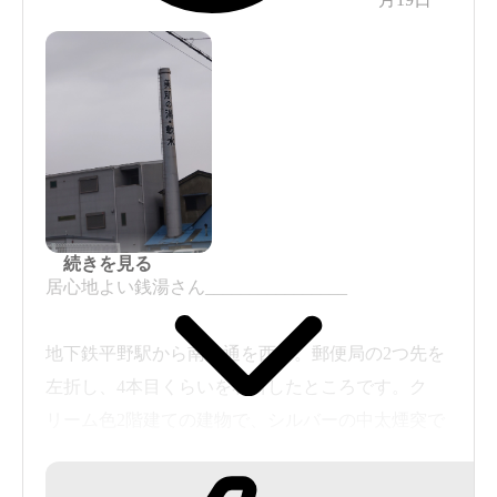
続きを見る
居心地よい銭湯さん________________
地下鉄平野駅から南港通を西へ。郵便局の2つ先を
左折し、4本目くらいを右折したところです。ク
リーム色2階建ての建物で、シルバーの中太煙突で
す。店舗の隣に駐車場がありました。
フロント式でロビーあり。ドリンク冷蔵庫、漫画