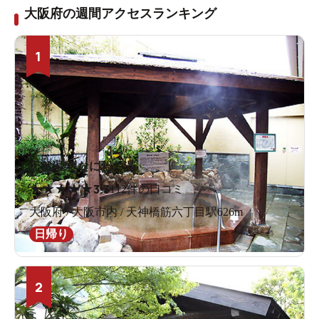
大阪府の週間アクセスランキング
1
天然温泉 なにわの湯
★
★
★
★
★
3.3
112件の口コミ
大阪府 / 大阪市内 / 天神橋筋六丁目駅626m
日帰り
2