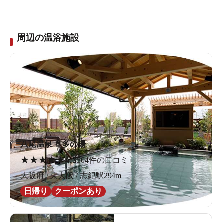
周辺の温浴施設
八尾温泉 喜多の湯
★
★
★
★
★
4.3
504件の口コミ
大阪府 / 東大阪 / 志紀駅294m
日帰り
クーポンあり