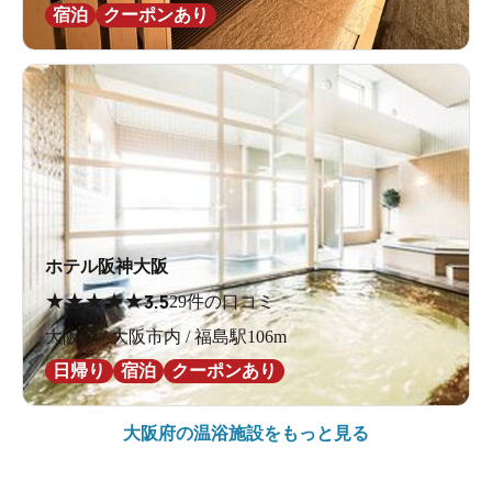
宿泊
クーポンあり
ホテル阪神大阪
★
★
★
★
★
3.5
29件の口コミ
大阪府 / 大阪市内 / 福島駅106m
日帰り
宿泊
クーポンあり
大阪府の
温浴施設をもっと見る