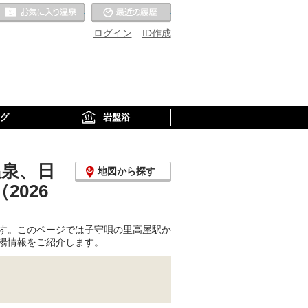
お気に入りの温泉
最近の履歴
ログイン
ID作成
グ
岩盤浴
温泉、日
地図から探す
026
す。このページでは子守唄の里高屋駅か
湯情報をご紹介します。