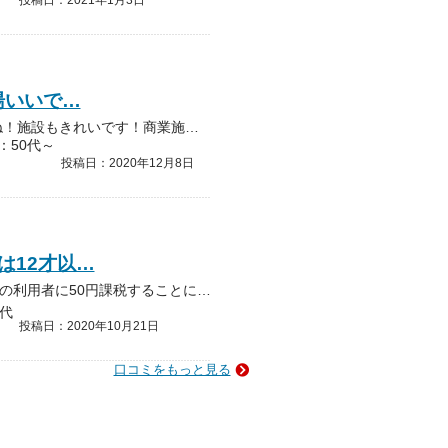
投稿日：2021年1月3日
湯いいで…
アルカリ単純泉 ＰＨ9.2のお湯いいですね！施設もきれいです！商業施設の中にある温泉という事でお客様が多かったです！人気の炭酸泉はいっぱいでした露天の庭が広くてのんびりで…
：50代～
投稿日：2020年12月8日
は12才以…
福山市の税法と条令により鉱泉は12才以上の利用者に50円課税することになっているそうです。温泉を利用しない800円の券も売られているものの、入湯税を払った人との区別がわか…
代
投稿日：2020年10月21日
口コミをもっと見る