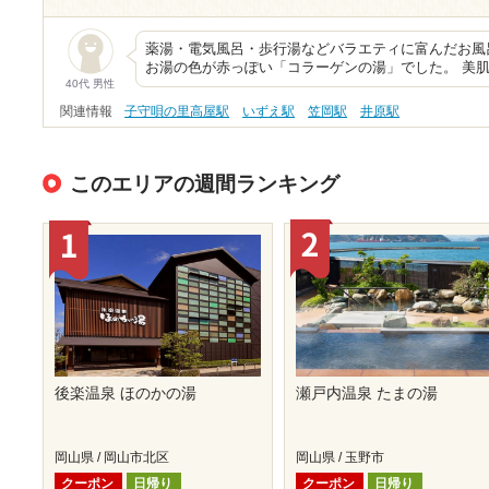
薬湯・電気風呂・歩行湯などバラエティに富んだお風
お湯の色が赤っぽい「コラーゲンの湯」でした。 美肌
40代 男性
関連情報
子守唄の里高屋駅
いずえ駅
笠岡駅
井原駅
このエリアの週間ランキング
後楽温泉 ほのかの湯
瀬戸内温泉 たまの湯
岡山県 / 岡山市北区
岡山県 / 玉野市
クーポン
日帰り
クーポン
日帰り