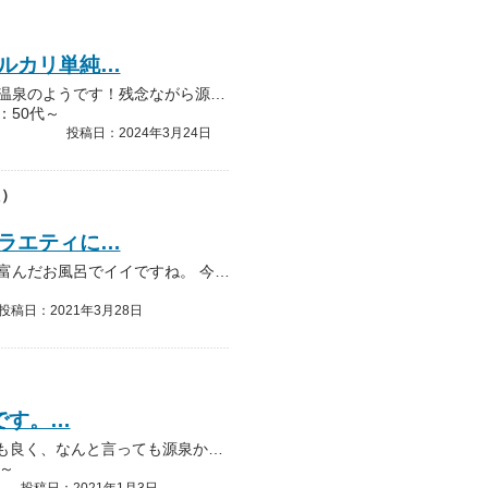
ルカリ単純…
今日はグランのお風呂です！アルカリ単純温泉のようです！残念ながら源泉は26.6℃ギリギリの鉱泉の分類になります！しかしながら内湯の生源泉のお風呂は目玉のお風呂です！少し硫…
：50代～
投稿日：2024年3月24日
た）
ラエティに…
薬湯・電気風呂・歩行湯などバラエティに富んだお風呂でイイですね。 今回のイベント湯はお湯の色が赤っぽい「コラーゲンの湯」でした。 美肌効果、出てるかな？ アメニティも充実…
投稿日：2021年3月28日
です。…
週3日通うグランの湯大好き人です。 お湯も良く、なんと言っても源泉かけ流しの程よい冷たさが心地良すぎて。 浸かっては温まり。を何度も繰り返し楽しんでいます。この源泉が毎週…
～