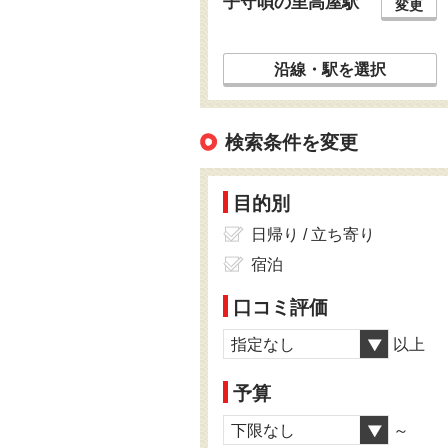
子守唄の里高屋駅
変更
沿線・駅を選択
検索条件を変更
目的別
日帰り / 立ち寄り
宿泊
口コミ評価
指定なし
以上
予算
下限なし
～