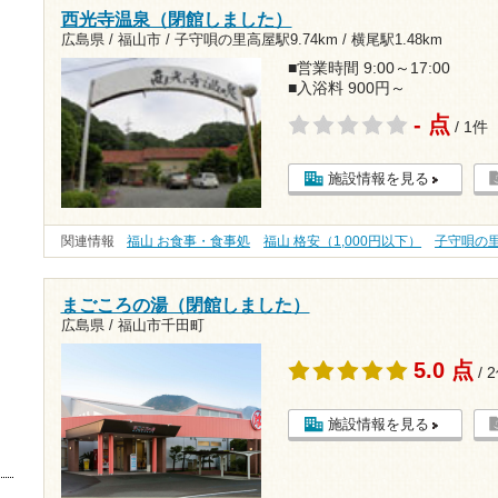
西光寺温泉（閉館しました）
広島県 / 福山市 /
子守唄の里高屋駅9.74km
/
横尾駅1.48km
■営業時間 9:00～17:00
■入浴料 900円～
- 点
/ 1件
施設情報を見る
関連情報
福山 お食事・食事処
福山 格安（1,000円以下）
子守唄の
まごころの湯（閉館しました）
広島県 / 福山市千田町
5.0 点
/ 
施設情報を見る