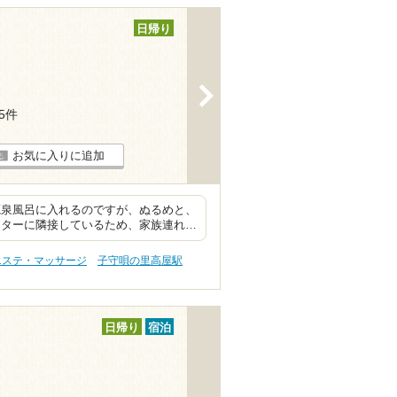
日帰り
>
15件
お気に入りに追加
源泉風呂に入れるのですが、ぬるめと、
ンターに隣接しているため、家族連れ…
エステ・マッサージ
子守唄の里高屋駅
日帰り
宿泊