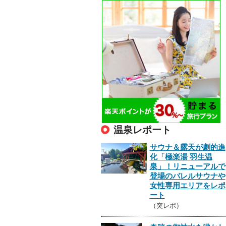
温泉レポート
サウナ＆露天が劇的進
化「極楽湯 羽生温
泉」！リニューアルで
登場のバレルサウナや
女性専用エリアをレポ
ート
（突レポ）