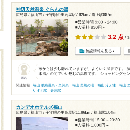
神辺天然温泉 ぐらんの湯
広島県 / 福山市 /
子守唄の里高屋駅7.92km
/
道上駅887m
■営業時間 9:00～24:00
■入浴料 830円～
3.2 点
/ 
施設情報を見る
家からは少し離れていますが、よくいく温泉です。 
水風呂の間でいい感じの温度です。 ショッピングセ
匿名
関連情報
福山 単純温泉・単純泉
福山 美肌の湯
福山 冷え性
福山 
いずえ駅
井原駅
カンデオホテルズ福山
広島県 / 福山市 /
子守唄の里高屋駅11.86km
/
福山駅1.04km
■営業時間 15:00～20:30
■入浴料 1,000円～