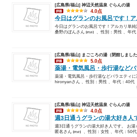
[広島県/福山]
神辺天然温泉 ぐらんの湯
4.0点
今日はグランのお風呂です！ア
桑野のぼんさん
、性別：男性 、年代
[広島県/福山]
まごころの湯（閉館しまし
5.0点
薬湯・電気風呂・歩行湯などバ
hironyanさん 、性別：男性 、年代：40代
[広島県/福山]
神辺天然温泉 ぐらんの湯
4.0点
週3日通うグランの湯大好き人
匿名さん
、性別：女性 、年代：50代