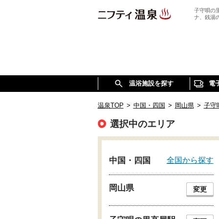
子守唄の
ナ、銭湯
温浴施設を探す
電
温泉TOP
>
中国・四国
>
岡山県
>
子守
選択中のエリア
全国から探す
中国・四国
岡山県
変更