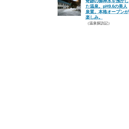
奇跡の御神水を沸かし
た温泉。pH9.6の美人
泉質。本格オープンが
楽しみ。
（温泉探訪記）