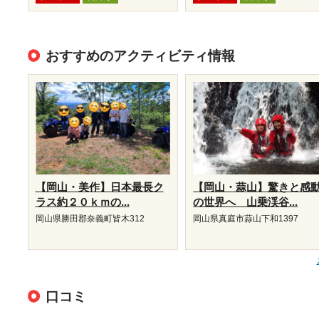
おすすめのアクティビティ情報
【岡山・美作】日本最長ク
【岡山・蒜山】驚きと感
ラス約２０ｋｍの...
の世界へ 山乗渓谷...
岡山県勝田郡奈義町皆木312
岡山県真庭市蒜山下和1397
口コミ