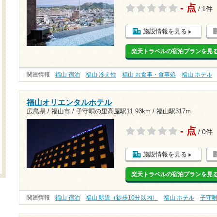
- 点
/ 1件
施設情報を見る
楽天トラベルの宿泊プランを見
関連情報
福山 宿泊
福山 冷え性
福山 お食事・食事処
福山 ホテル
福山オリエンタルホテル
広島県 / 福山市 /
子守唄の里高屋駅11.93km
/
福山駅317m
- 点
/ 0件
施設情報を見る
楽天トラベルの宿泊プランを見
関連情報
福山 宿泊
福山 駅近（徒歩10分以内）
福山 ホテル
子守