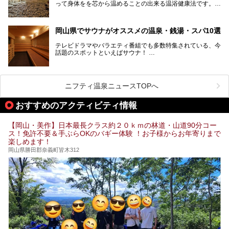
にも有名です。
って身体をを芯から温めることの出来る温浴健康法です。じ
んわりと身体の内部を温めて発汗を促すことでリラックス効
そんな岡山県には、山間部の自然を味わえる温泉から街中の
果だけではなく、代謝が高まり健康や美容にも良い影響が期
気軽に行ける入浴施設まで、さまざまなスーパー銭湯があり
待できます。今回はそんな岩盤浴にこだわった岡山県内のオ
ます。ここでは、岡山県で評判のスーパー銭湯をご紹介しま
岡山県でサウナがオススメの温泉・銭湯・スパ10選
ススメ温泉・銭湯・スパ10ヶ所を紹介させていただきま
しょう。
す。
テレビドラマやバラエティ番組でも多数特集されている、今
話題のスポットといえばサウナ！
「サ活」や「サ道」などという言葉も使われるほど、幅広い
年齢層から人気を集めています。
今回は、岡山県でサウナがおすすめの温泉や銭湯、スパを厳
選してご紹介！
ニフティ温泉ニュースTOPへ
血流が良くなるだけでなく美容効果やリラックス効果も期待
できるサウナで、内側から健康的な体を目指しましょう。
おすすめのアクティビティ情報
【岡山・美作】日本最長クラス約２０ｋｍの林道・山道90分コー
ス！免許不要＆手ぶらOKのバギー体験 ！お子様からお年寄りまで
楽しめます！
岡山県勝田郡奈義町皆木312