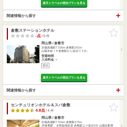
楽天トラベルの宿泊プランを見る
関連情報から探す
倉敷ステーションホテル
お気に入
りに追加
-点
/ 0 件
岡山県 / 倉敷市
吉備真備駅7.53km
倉敷駅262m
山陽本線ＪＲ倉敷駅から徒歩で３分。
営業時間
入浴料金 ～
宿泊
楽天トラベルの宿泊プランを見る
関連情報から探す
センチュリオンホテル＆スパ倉敷
お気に入
りに追加
4.8点
/ 4 件
岡山県 / 倉敷市
吉備真備駅7.53km
倉敷駅276m
JR倉敷駅、水島臨海鉄道 倉敷駅より徒歩3分 山陽自動車