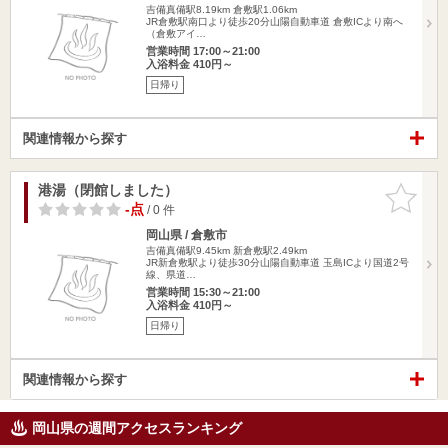
吉備真備駅8.19km
倉敷駅1.06km
JR倉敷駅南口より徒歩20分山陽自動車道 倉敷ICより南へ
（倉敷アイ…
営業時間 17:00～21:00
入浴料金 410円～
日帰り
関連情報から探す
港湯（閉館しました）
お気に入
りに追加
-点
/ 0 件
岡山県 / 倉敷市
吉備真備駅9.45km
新倉敷駅2.49km
JR新倉敷駅より徒歩30分山陽自動車道 玉島ICより国道2号
線、県道…
営業時間 15:30～21:00
入浴料金 410円～
日帰り
関連情報から探す
岡山県の週間アクセスランキング