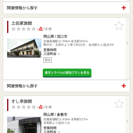
関連情報から探す
土佐家旅館
お気に入
りに追加
-点
/ 0 件
岡山県 / 浅口市
吉備真備駅11.50km
金光駅202m
鴨方IC・玉島ICより車で約10分、金光駅から徒歩3分
営業時間
入浴料金 ～
宿泊
楽天トラベルの宿泊プランを見る
関連情報から探す
すし幸旅館
お気に入
りに追加
-点
/ 0 件
岡山県 / 倉敷市
吉備真備駅11.62km
水島駅127m
水島駅より徒歩２分
営業時間
入浴料金 ～