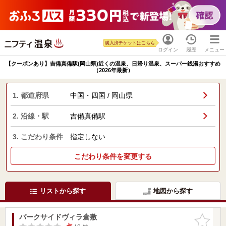
購入済チケットはこちら
ログイン
履歴
メニュー
【クーポンあり】吉備真備駅(岡山県)近くの温泉、日帰り温泉、スーパー銭湯おすすめ
（2026年最新）
1. 都道府県
中国・四国 / 岡山県
2. 沿線・駅
吉備真備駅
3. こだわり条件
指定しない
こだわり条件を変更する
リストから探す
地図から探す
パークサイドヴィラ倉敷
お気に入
りに追加