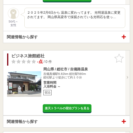
２０２５年2月6日から 温泉に変わってます。 光明湯温泉に変更
されてます。 岡山県高梁市で採掘されている光明石を使っ…
50代～
女性
関連情報から探す
ビジネス旅館総社
お気に入
りに追加
-点
/ 0 件
岡山県 / 総社市 / 吉備路温泉
吉備真備駅6.82km
総社駅580m
総社駅より徒歩にて約１０分
営業時間
入浴料金 ～
宿泊
楽天トラベルの宿泊プランを見る
関連情報から探す