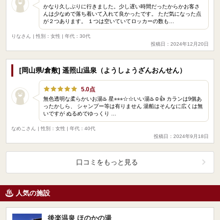
かなり久しぶりに行きました。少し遅い時間だったからかお客さ
んは少なめで落ち着いて入れて良かったです。 ただ気になった点
が２つあります。 １つは空いていてロッカーの数も…
りなさん
| 性別：女性 | 年代：30代
投稿日：2024年12月20日
[岡山県/倉敷] 遥照山温泉（ようしょうざんおんせん）
5.0点
無色透明な柔らかいお湯♨️ 星⭐︎⭐︎⭐︎☆☆いい湯♨️☺️👍 カランは9個あ
ったかしら、 シャンプー等は有りません 湯船はそんなに広くは無
いですが ぬるめでゆっくり …
なめこさん
| 性別：女性 | 年代：40代
投稿日：2024年9月18日
口コミをもっと見る
人気の施設
後楽温泉 ほのかの湯