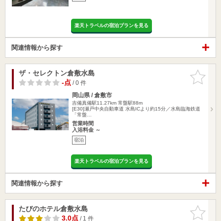
楽天トラベルの宿泊プランを見る
関連情報から探す
ザ・セレクトン倉敷水島
お気に入
りに追加
-点
/ 0 件
岡山県 / 倉敷市
吉備真備駅11.27km
常盤駅88m
[E30]瀬戸中央自動車道 水島ICより約15分／水島臨海鉄道
「常盤…
営業時間
入浴料金 ～
宿泊
楽天トラベルの宿泊プランを見る
関連情報から探す
たびのホテル倉敷水島
お気に入
りに追加
3.0点
/ 1 件