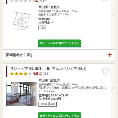
-点
/ 0 件
岡山県 / 倉敷市
吉備真備駅5.61km
倉敷駅1.82km
倉敷駅よりお車で７・8分
営業時間
入浴料金 ～
宿泊
楽天トラベルの宿泊プランを見る
関連情報から探す
サントピア岡山総社（旧 ウェルサンピア岡山）
お気に入
りに追加
4.0点
/ 2 件
岡山県 / 総社市
吉備真備駅6.51km
総社駅2.46km
岡山駅から伯備線で総社駅25分岡山駅自動車道岡山総社IC
より車で20…
営業時間 10:00～22:00
入浴料金 1,000円～
日帰り
宿泊
楽天トラベルの宿泊プランを見る