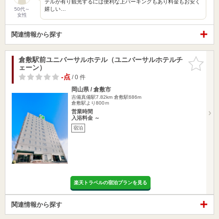
テルが有り観光するには便利な上パーキングもあり料金もお安く
嬉しい…
50代～
女性
関連情報から探す
倉敷駅前ユニバーサルホテル（ユニバーサルホテルチ
お気に入
ェーン）
りに追加
-点
/ 0 件
岡山県 / 倉敷市
吉備真備駅7.82km
倉敷駅686m
倉敷駅より800ｍ
営業時間
入浴料金 ～
宿泊
楽天トラベルの宿泊プランを見る
関連情報から探す