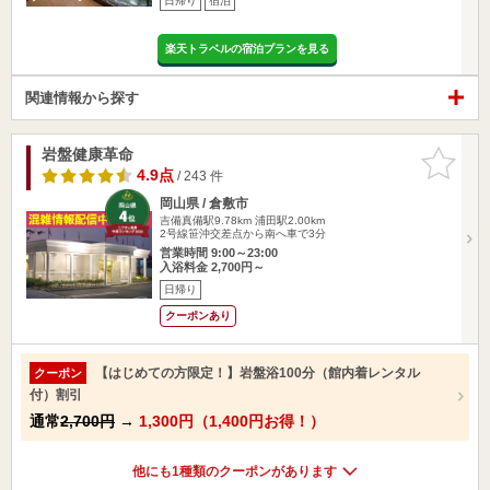
日帰り
宿泊
楽天トラベルの宿泊プランを見る
関連情報から探す
岩盤健康革命
お気に入
りに追加
4.9点
/ 243 件
岡山県 / 倉敷市
吉備真備駅9.78km
浦田駅2.00km
2号線笹沖交差点から南へ車で3分
営業時間 9:00～23:00
入浴料金 2,700円～
日帰り
クーポンあり
【はじめての方限定！】岩盤浴100分（館内着レンタル
クーポン
付）割引
通常
2,700円
→
1,300円（1,400円お得！）
他にも1種類のクーポンがあります