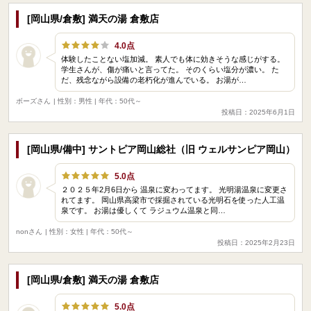
[岡山県/倉敷] 満天の湯 倉敷店
4.0点
体験したことない塩加減。 素人でも体に効きそうな感じがする。
学生さんが、傷が痛いと言ってた。 そのくらい塩分が濃い。 た
だ、残念ながら設備の老朽化が進んでいる。 お湯が…
ボーズさん
| 性別：男性 | 年代：50代～
投稿日：2025年6月1日
[岡山県/備中] サントピア岡山総社（旧 ウェルサンピア岡山）
5.0点
２０２５年2月6日から 温泉に変わってます。 光明湯温泉に変更さ
れてます。 岡山県高梁市で採掘されている光明石を使った人工温
泉です。 お湯は優しくて ラジュウム温泉と同…
nonさん
| 性別：女性 | 年代：50代～
投稿日：2025年2月23日
[岡山県/倉敷] 満天の湯 倉敷店
5.0点