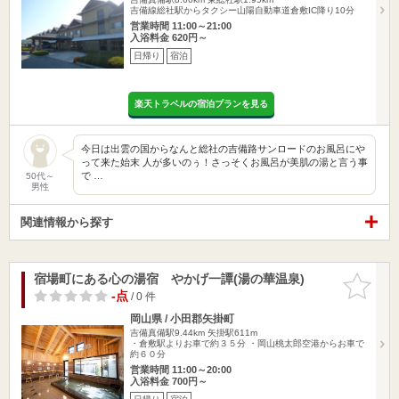
吉備線総社駅からタクシー山陽自動車道倉敷IC降り10分
営業時間 11:00～21:00
入浴料金 620円～
日帰り
宿泊
楽天トラベルの宿泊プランを見る
今日は出雲の国からなんと総社の吉備路サンロードのお風呂にや
って来た始末 人が多いのぅ！さっそくお風呂が美肌の湯と言う事
で …
50代～
男性
関連情報から探す
宿場町にある心の湯宿 やかげ一譚(湯の華温泉)
お気に入
りに追加
-点
/ 0 件
岡山県 / 小田郡矢掛町
吉備真備駅9.44km
矢掛駅611m
・倉敷駅よりお車で約３５分 ・岡山桃太郎空港からお車で
約６０分
営業時間 11:00～20:00
入浴料金 700円～