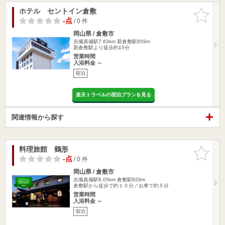
ホテル セントイン倉敷
お気に入
りに追加
-点
/ 0 件
岡山県 / 倉敷市
吉備真備駅7.83km
新倉敷駅859m
新倉敷駅より徒歩約15分
営業時間
入浴料金 ～
宿泊
楽天トラベルの宿泊プランを見る
関連情報から探す
料理旅館 鶴形
お気に入
りに追加
-点
/ 0 件
岡山県 / 倉敷市
吉備真備駅8.05km
倉敷駅829m
倉敷駅から徒歩で約１０分／お車で約５分
営業時間
入浴料金 ～
宿泊