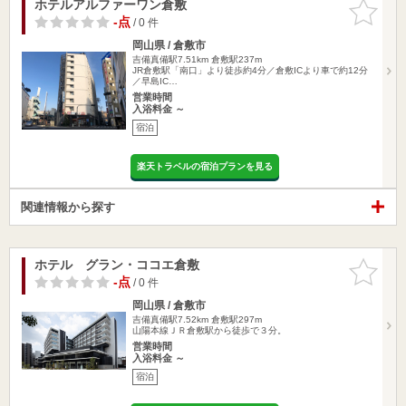
ホテルアルファーワン倉敷
お気に入
りに追加
-点
/ 0 件
岡山県 / 倉敷市
吉備真備駅7.51km
倉敷駅237m
JR倉敷駅「南口」より徒歩約4分／倉敷ICより車で約12分
／早島IC…
営業時間
入浴料金 ～
宿泊
楽天トラベルの宿泊プランを見る
関連情報から探す
ホテル グラン・ココエ倉敷
お気に入
りに追加
-点
/ 0 件
岡山県 / 倉敷市
吉備真備駅7.52km
倉敷駅297m
山陽本線ＪＲ倉敷駅から徒歩で３分。
営業時間
入浴料金 ～
宿泊