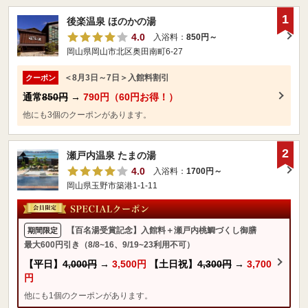
1
後楽温泉 ほのかの湯
4.0
入浴料：
850円～
岡山県岡山市北区奥田南町6-27
＜8月3日～7日＞入館料割引
クーポン
通常
850円
→
790円（60円お得！）
他にも3個のクーポンがあります。
2
瀬戸内温泉 たまの湯
4.0
入浴料：
1700円～
岡山県玉野市築港1-1-11
【百名湯受賞記念】入館料＋瀬戸内桃鯛づくし御膳
期間限定
最大600円引き（8/8~16、9/19~23利用不可）
【平日】
4,000円
→
3,500円
【土日祝】
4,300円
→
3,700
円
他にも1個のクーポンがあります。