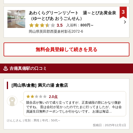
3
あわくらグリーンリゾート 湯～とぴあ黄金泉
（ゆーとぴあ おうごんせん）
3.5
入浴料：
800円～
岡山県英田郡西粟倉村影石2072-6
無料会員登録して続きを見る
吉備真備駅の口コミ
[岡山県/倉敷] 満天の湯 倉敷店
2.0点
競合店が無いので成り立ってますが、正直値段の割にかなり微妙
ですね。 昔は会社が近かったのでたまに行ってましたが、今は会
員誕生日無料クーポンでしか行かないです。 お湯は海辺…
けんじさん
| 性別：男性 | 年代：50代～
投稿日：2025年12月1日