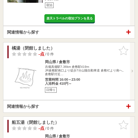
宿泊
楽天トラベルの宿泊プランを見る
関連情報から探す
橘湯（閉館しました）
お気に入
りに追加
-点
/ 0 件
岡山県 / 倉敷市
吉備真備駅7.36km
倉敷駅419m
JR倉敷駅南口より徒歩7分山陽自動車道 倉敷ICより南へ。
倉敷駅付近…
営業時間 16:00～23:00
入浴料金 410円～
日帰り
関連情報から探す
船五湯（閉館しました）
お気に入
りに追加
-点
/ 0 件
岡山県 / 倉敷市