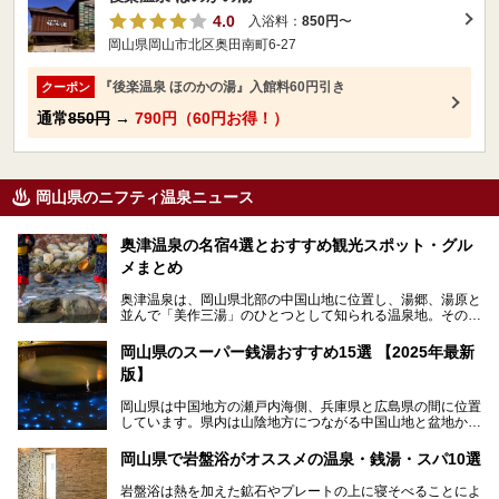
4.0
入浴料：
850円
〜
岡山県岡山市北区奥田南町6-27
『後楽温泉 ほのかの湯』入館料60円引き
クーポン
通常
850円
→
790円（60円お得！）
岡山県のニフティ温泉ニュース
奥津温泉の名宿4選とおすすめ観光スポット・グル
メまとめ
奥津温泉は、岡山県北部の中国山地に位置し、湯郷、湯原と
並んで「美作三湯」のひとつとして知られる温泉地。その泉
質は美人の湯として知られ、肌がスベスベになると評判で
す。
岡山県のスーパー銭湯おすすめ15選 【2025年最新
版】
この記事では、奥津温泉で宿泊におすすめの宿、観光スポッ
ト、そして日帰り温泉施設を詳しくご紹介！奥津温泉の魅力
岡山県は中国地方の瀬戸内海側、兵庫県と広島県の間に位置
を存分に味わい、癒しの旅を楽しんでくださいね。
しています。県内は山陰地方につながる中国山地と盆地から
成る北部、吉備高原など丘陵地帯が広がる中部、おだやかな
海に多数の島々が浮かぶ瀬戸内海に面した南部に分けられま
岡山県で岩盤浴がオススメの温泉・銭湯・スパ10選
す。年間を通じて降水量が少ない「晴れの国」で、モモやブ
ドウなど果物の栽培が盛んなうえ、その品質の高さは全国的
岩盤浴は熱を加えた鉱石やプレートの上に寝そべることによ