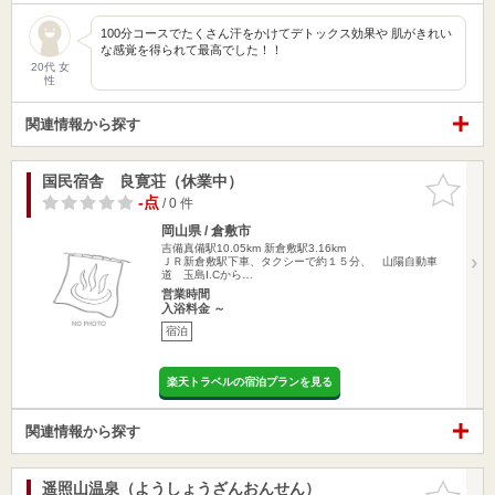
100分コースでたくさん汗をかけてデトックス効果や 肌がきれい
な感覚を得られて最高でした！！
20代 女
性
関連情報から探す
国民宿舎 良寛荘（休業中）
お気に入
りに追加
-点
/ 0 件
岡山県 / 倉敷市
吉備真備駅10.05km
新倉敷駅3.16km
ＪＲ新倉敷駅下車、タクシーで約１５分、 山陽自動車
道 玉島I.Cから…
営業時間
入浴料金 ～
宿泊
楽天トラベルの宿泊プランを見る
関連情報から探す
遥照山温泉（ようしょうざんおんせん）
お気に入