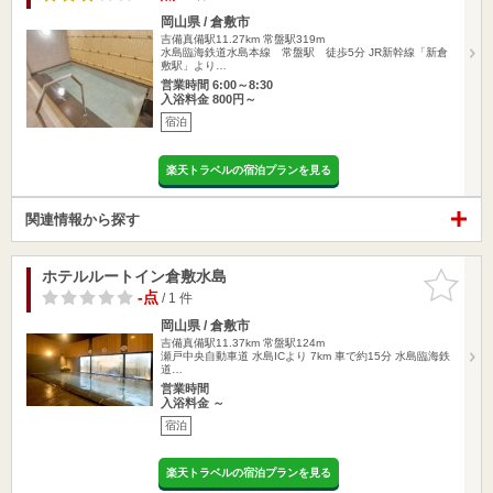
岡山県 / 倉敷市
吉備真備駅11.27km
常盤駅319m
水島臨海鉄道水島本線 常盤駅 徒歩5分 JR新幹線「新倉
敷駅」より…
営業時間 6:00～8:30
入浴料金 800円～
宿泊
楽天トラベルの宿泊プランを見る
関連情報から探す
ホテルルートイン倉敷水島
お気に入
りに追加
-点
/ 1 件
岡山県 / 倉敷市
吉備真備駅11.37km
常盤駅124m
瀬戸中央自動車道 水島ICより 7km 車で約15分 水島臨海鉄
道…
営業時間
入浴料金 ～
宿泊
楽天トラベルの宿泊プランを見る