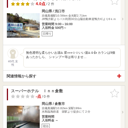
りに追加
4.0点
/ 2 件
岡山県 / 浅口市
吉備真備駅10.56km
金光駅2.71km
JR鴨方駅よりバス利用30分山陽自動車道鴨方ICより6ｋｍ
営業時間 9:00～16:00
入浴料金 500円～
日帰り
無色透明な柔らかいお湯♨️ 星⭐︎⭐︎⭐︎☆☆いい湯♨️☺️👍 カランは9個
あったかしら、 シャンプー等は有りませ…
40代 女
性
関連情報から探す
スーパーホテル Ｉｎｎ倉敷
お気に入
りに追加
-点
/ 0 件
岡山県 / 倉敷市
吉備真備駅10.82km
栄駅199m
水島臨海鉄道 栄駅より徒歩にて２分
営業時間
入浴料金 ～
宿泊