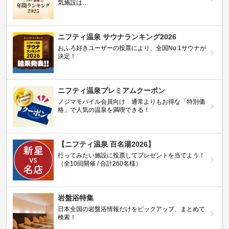
気施設は…
ニフティ温泉 サウナランキング2026
おふろ好きユーザーの投票により、全国No.1サウナが
決定！
ニフティ温泉プレミアムクーポン
ノジマモバイル会員向け 通常よりもお得な「特別価
格」で人気の温泉を満喫できる！
【ニフティ温泉 百名湯2026】
行ってみたい施設に投票してプレゼントを当てよう！
（全10回開催 / 合計260名様）
岩盤浴特集
日本全国の岩盤浴情報だけをピックアップ。まとめて
検索！