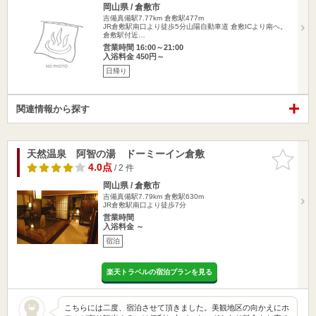
岡山県 / 倉敷市
吉備真備駅7.77km
倉敷駅477m
JR倉敷駅南口より徒歩5分山陽自動車道 倉敷ICより南へ。
倉敷駅付近…
営業時間 16:00～21:00
入浴料金 450円～
日帰り
関連情報から探す
天然温泉 阿智の湯 ドーミーイン倉敷
お気に入
りに追加
4.0点
/ 2 件
岡山県 / 倉敷市
吉備真備駅7.79km
倉敷駅630m
JR倉敷駅南口より徒歩7分
営業時間
入浴料金 ～
宿泊
楽天トラベルの宿泊プランを見る
こちらには二度、宿泊させて頂きました。美観地区の向かえにホ