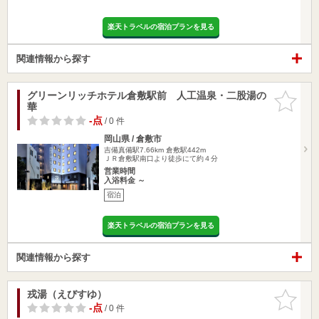
楽天トラベルの宿泊プランを見る
関連情報から探す
グリーンリッチホテル倉敷駅前 人工温泉・二股湯の
お気に入
華
りに追加
-点
/ 0 件
岡山県 / 倉敷市
吉備真備駅7.66km
倉敷駅442m
ＪＲ倉敷駅南口より徒歩にて約４分
営業時間
入浴料金 ～
宿泊
楽天トラベルの宿泊プランを見る
関連情報から探す
戎湯（えびすゆ）
お気に入
りに追加
-点
/ 0 件