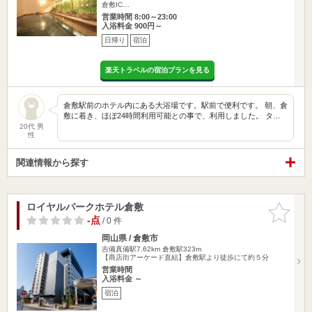
倉敷IC…
営業時間 8:00～23:00
入浴料金 900円～
日帰り
宿泊
楽天トラベルの宿泊プランを見る
倉敷駅前のホテル内にある大浴場です。駅前で便利です。 朝、倉
敷に着き、ほぼ24時間利用可能との事で、利用しました。 タ…
20代 男
性
関連情報から探す
ロイヤルパークホテル倉敷
お気に入
りに追加
-点
/ 0 件
岡山県 / 倉敷市
吉備真備駅7.62km
倉敷駅323m
【商店街アーケード直結】倉敷駅より徒歩にて約５分
営業時間
入浴料金 ～
宿泊