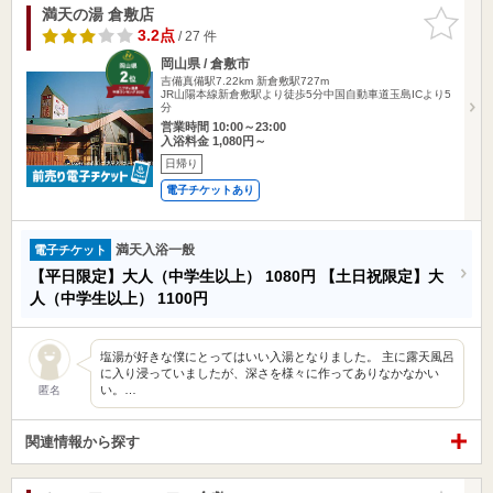
満天の湯 倉敷店
お気に入
りに追加
3.2点
/ 27 件
岡山県 / 倉敷市
吉備真備駅7.22km
新倉敷駅727m
JR山陽本線新倉敷駅より徒歩5分中国自動車道玉島ICより5
分
営業時間 10:00～23:00
入浴料金 1,080円～
日帰り
電子チケットあり
満天入浴一般
電子チケット
【平日限定】大人（中学生以上）
1080円
【土日祝限定】大
人（中学生以上）
1100円
塩湯が好きな僕にとってはいい入湯となりました。 主に露天風呂
に入り浸っていましたが、深さを様々に作ってありなかなかい
い。…
匿名
関連情報から探す