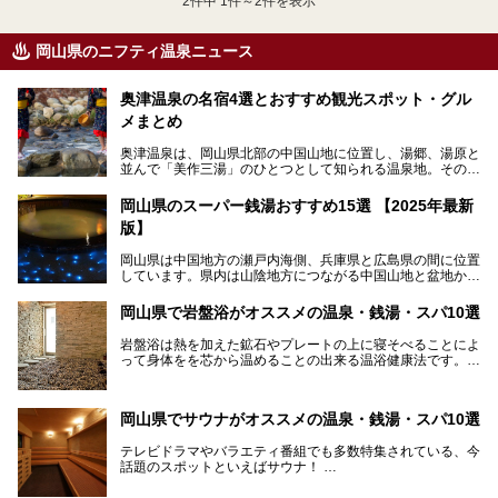
2
件中 1件～2件を表示
岡山県のニフティ温泉ニュース
奥津温泉の名宿4選とおすすめ観光スポット・グル
メまとめ
奥津温泉は、岡山県北部の中国山地に位置し、湯郷、湯原と
並んで「美作三湯」のひとつとして知られる温泉地。その泉
質は美人の湯として知られ、肌がスベスベになると評判で
す。
岡山県のスーパー銭湯おすすめ15選 【2025年最新
版】
この記事では、奥津温泉で宿泊におすすめの宿、観光スポッ
ト、そして日帰り温泉施設を詳しくご紹介！奥津温泉の魅力
岡山県は中国地方の瀬戸内海側、兵庫県と広島県の間に位置
を存分に味わい、癒しの旅を楽しんでくださいね。
しています。県内は山陰地方につながる中国山地と盆地から
成る北部、吉備高原など丘陵地帯が広がる中部、おだやかな
海に多数の島々が浮かぶ瀬戸内海に面した南部に分けられま
岡山県で岩盤浴がオススメの温泉・銭湯・スパ10選
す。年間を通じて降水量が少ない「晴れの国」で、モモやブ
ドウなど果物の栽培が盛んなうえ、その品質の高さは全国的
岩盤浴は熱を加えた鉱石やプレートの上に寝そべることによ
にも有名です。
って身体をを芯から温めることの出来る温浴健康法です。じ
んわりと身体の内部を温めて発汗を促すことでリラックス効
そんな岡山県には、山間部の自然を味わえる温泉から街中の
果だけではなく、代謝が高まり健康や美容にも良い影響が期
気軽に行ける入浴施設まで、さまざまなスーパー銭湯があり
待できます。今回はそんな岩盤浴にこだわった岡山県内のオ
ます。ここでは、岡山県で評判のスーパー銭湯をご紹介しま
岡山県でサウナがオススメの温泉・銭湯・スパ10選
ススメ温泉・銭湯・スパ10ヶ所を紹介させていただきま
しょう。
す。
テレビドラマやバラエティ番組でも多数特集されている、今
話題のスポットといえばサウナ！
「サ活」や「サ道」などという言葉も使われるほど、幅広い
年齢層から人気を集めています。