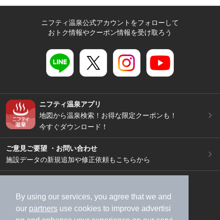
ニフティ温泉公式アカウントをフォローして
おトク情報やクーポン情報を受け取ろう
ニフティ温泉アプリ
地図から温泉検索！お得な限定クーポンも！
今すぐダウンロード！
ご意見ご要望 ・お問い合わせ
施設データの新規追加や修正依頼もこちらから
スマートフォン
/
PC
加盟店募集（資料請求）
広告出稿のご案内
By using our services, you agree that we and
our
partners
use cookies to improve advertisi
利用規約
ライフスタイルMEMBERS+規約