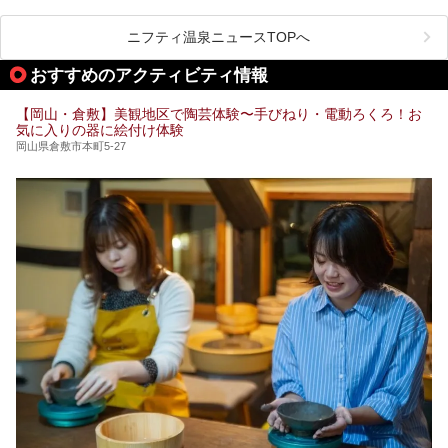
今回は、岡山県でサウナがおすすめの温泉や銭湯、スパを厳
選してご紹介！
ニフティ温泉ニュースTOPへ
血流が良くなるだけでなく美容効果やリラックス効果も期待
できるサウナで、内側から健康的な体を目指しましょう。
おすすめのアクティビティ情報
【岡山・倉敷】美観地区で陶芸体験〜手びねり・電動ろくろ！お
気に入りの器に絵付け体験
岡山県倉敷市本町5-27