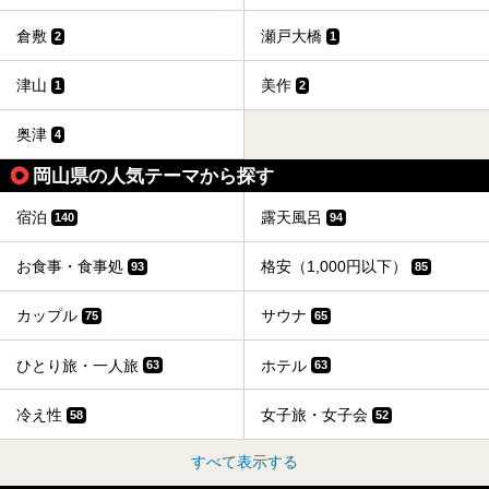
倉敷
瀬戸大橋
2
1
津山
美作
1
2
奥津
4
岡山県の人気テーマから探す
宿泊
露天風呂
140
94
お食事・食事処
格安（1,000円以下）
93
85
カップル
サウナ
75
65
ひとり旅・一人旅
ホテル
63
63
冷え性
女子旅・女子会
58
52
すべて表示する