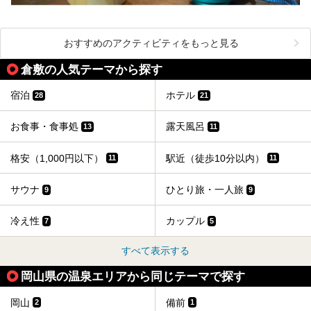
おすすめのアクティビティをもっと見る
倉敷の人気テーマから探す
宿泊
ホテル
28
21
お食事・食事処
露天風呂
13
11
格安（1,000円以下）
駅近（徒歩10分以内）
11
11
サウナ
ひとり旅・一人旅
9
9
冷え性
カップル
7
5
すべて表示する
岡山県の温泉エリアから同じテーマで探す
岡山
備前
2
1