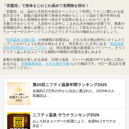
「岩盤浴」で身体をじわじわ温めて老廃物を排出！
「岩盤浴」は、温めた天然石や岩石をベッドとして利用してそこに横たわる温
浴方法です。岩盤の遠赤効果で身体を内側からじっくり温めて発汗作用を促
し、蓄積された老廃物を体外へ排出する効果があるといわれています。
大量の汗をかくので、入浴前や入浴中に こまめな水分補給が必要です。毒素や
老廃物以外に身体に必要なミネラル成分も汗として排出されるので、ミネラル
ウォーターやスポーツドリンクなどでミネラル分の補給も心がけましょう。
「
有馬温泉 太閤の湯
」の他種類の岩盤浴は、どれも安土桃山時代にタイムスリ
ップしたかのうような気分を味わえます。埼玉県さいたま市にある「
美楽温泉
SPA-HERBS(スパハーブス)
」は、埼玉県最大級の新感覚スパリゾート。オリジ
ナリティあふれるユニークな種類の4種類の岩盤浴を楽しめます。
倉敷の岩盤浴が楽しめる温泉、日帰り温泉、スーパー銭湯の中でも特に人気が
あるのは、
岩盤健康革命
、
ホテル瀬戸大橋
などの施設です。ぜひ一度は足を運
んでみてください。
第20回ニフティ温泉年間ランキング2025
全国約2.2万件の中から頂点に選ばれた、2025年の人
気施設は…
ニフティ温泉 サウナランキング2026
おふろ好きユーザーの投票により、全国No.1サウナが
決定！