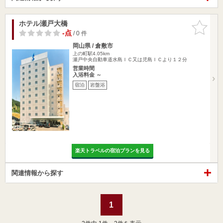
ホテル瀬戸大橋
お気に入
りに追加
-点
/ 0 件
岡山県 / 倉敷市
上の町駅4.05km
瀬戸中央自動車道水島ＩＣ又は児島ＩＣより１２分
営業時間
入浴料金 ～
宿泊
岩盤浴
楽天トラベルの宿泊プランを見る
関連情報から探す
1