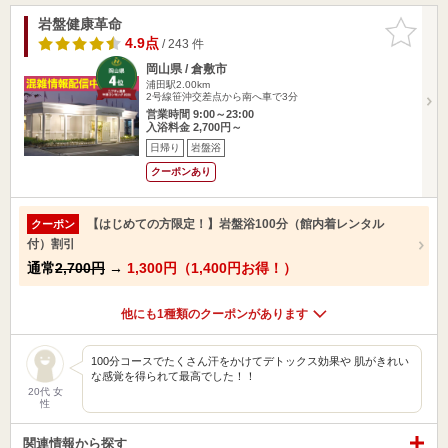
岩盤健康革命
お気に入
りに追加
4.9点
/ 243 件
岡山県 / 倉敷市
浦田駅2.00km
2号線笹沖交差点から南へ車で3分
営業時間 9:00～23:00
入浴料金 2,700円～
日帰り
岩盤浴
クーポンあり
【はじめての方限定！】岩盤浴100分（館内着レンタル
クーポン
付）割引
通常
2,700円
→
1,300円（1,400円お得！）
他にも1種類のクーポンがあります
100分コースでたくさん汗をかけてデトックス効果や 肌がきれい
な感覚を得られて最高でした！！
20代 女
性
関連情報から探す