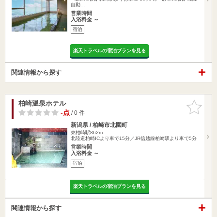
自動…
営業時間
入浴料金 ～
宿泊
楽天トラベルの宿泊プランを見る
関連情報から探す
柏崎温泉ホテル
お気に入
りに追加
-点
/ 0 件
新潟県 / 柏崎市北園町
東柏崎駅862m
北陸道柏崎ICより車で15分／JR信越線柏崎駅より車で5分
営業時間
入浴料金 ～
宿泊
楽天トラベルの宿泊プランを見る
関連情報から探す