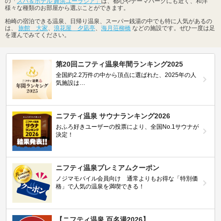
の「
スパ＆ホテル 舞浜ユーラシア」
は、都心やテーマパークにも近く、和洋
様々な種類のお部屋から選ぶことができます。
柏崎の宿泊できる温泉、日帰り温泉、スーパー銭湯の中でも特に人気があるの
は、
旅館 大家
、
浪花屋 夕凪亭
、
海月荘柳橋
などの施設です。ぜひ一度は足
を運んでみてください。
第20回ニフティ温泉年間ランキング2025
全国約2.2万件の中から頂点に選ばれた、2025年の人
気施設は…
ニフティ温泉 サウナランキング2026
おふろ好きユーザーの投票により、全国No.1サウナが
決定！
ニフティ温泉プレミアムクーポン
ノジマモバイル会員向け 通常よりもお得な「特別価
格」で人気の温泉を満喫できる！
【ニフティ温泉 百名湯2026】