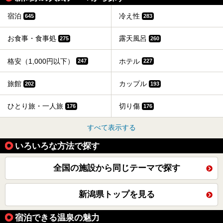
宿泊
冷え性
645
283
お食事・食事処
露天風呂
275
260
格安（1,000円以下）
ホテル
247
227
旅館
カップル
202
193
ひとり旅・一人旅
切り傷
176
176
すべて表示する
いろいろな方法で探す
全国の施設から同じテーマで探す
新潟県トップを見る
宿泊できる温泉の魅力