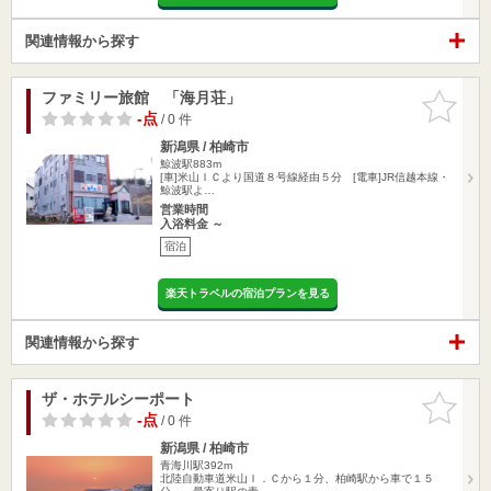
関連情報から探す
ファミリー旅館 「海月荘」
お気に入
りに追加
-点
/ 0 件
新潟県 / 柏崎市
鯨波駅883m
[車]米山ＩＣより国道８号線経由５分 [電車]JR信越本線・
鯨波駅よ…
営業時間
入浴料金 ～
宿泊
楽天トラベルの宿泊プランを見る
関連情報から探す
ザ・ホテルシーポート
お気に入
りに追加
-点
/ 0 件
新潟県 / 柏崎市
青海川駅392m
北陸自動車道米山Ｉ．Ｃから１分、柏崎駅から車で１５