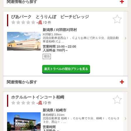
関連情報から探す
ぴあパーク とうりんぼ ピーチビレッジ
お気に入
りに追加
-点
/ 0 件
新潟県 / 刈羽郡刈羽村
刈羽駅1.08km
北陸自動車道西山Ｉ．Ｃよりお車にて約１０分、北陸自動
車道柏崎I.Cよ…
営業時間 10:00～22:00
入浴料金 700円～
宿泊
楽天トラベルの宿泊プランを見る
関連情報から探す
ホテルルートインコート柏崎
お気に入
りに追加
-点
/ 0 件
新潟県 / 柏崎市
東柏崎駅1.01km
北陸自動車道 柏崎Ｉ．Ｃから車で５分、柿崎Ｉ．Ｃから２
３分、西山Ｉ．…
営業時間
入浴料金 ～