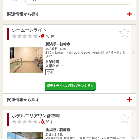
関連情報から探す
シームーンライト
お気に入
りに追加
-点
/ 0 件
新潟県 / 柏崎市
東柏崎駅343m
北陸自動車道 柏崎I.Cより10分 JR柏崎駅（信越本線）徒
歩15…
営業時間
入浴料金 ～
宿泊
楽天トラベルの宿泊プランを見る
関連情報から探す
ホテルエリアワン番神岬
お気に入
りに追加
-点
/ 0 件
新潟県 / 柏崎市
鯨波駅1.48km
●電車の場合 柏崎駅よりお車にて約６分 ●お車の場合 北陸