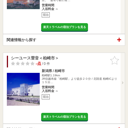
分。 最寄り駅の青…
営業時間
入浴料金 ～
宿泊
楽天トラベルの宿泊プランを見る
関連情報から探す
シーユース雷音＜柏崎市＞
お気に入
りに追加
-点
/ 0 件
新潟県 / 柏崎市
柏崎駅1.19km
JR信越本線「柏崎駅」より徒歩２０分 / 北陸道 柏崎ICより
１５分…
営業時間
入浴料金 ～
宿泊
楽天トラベルの宿泊プランを見る