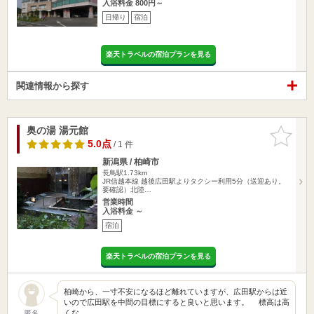
入浴料金 800円～
日帰り
宿泊
楽天トラベルの宿泊プランを見る
関連情報から探す
奥の湯 湯元館
お気に入
りに追加
5.0点
/ 1 件
新潟県 / 柏崎市
長鳥駅1.73km
JR信越本線 越後広田駅よりタクシー利用5分（送迎あり。
要確認）北陸…
営業時間
入浴料金 ～
宿泊
楽天トラベルの宿泊プランを見る
柏崎から、一寸不安になるほど離れていますが、広田駅からは近
いので広田駅を中間の目標にすると良いと思います。 標高は高
くな…
匿名