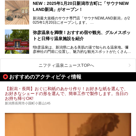
NEW：2025年1月20日新潟市古町に「サウナNEW
温泉ライターとして「温浴」は頻繁に体験していますが、
LAND新潟」がオープン！
「音浴」とは果たしてどんな体験なのでしょう？とても気に
なります。
新潟最大規模のサウナ専門店「サウナNEWLAND新潟」が2
025年1月20日にオープンします。
古町はかつて港町として栄えていた日本海有数の花街。この
街に再び笑顔と賑わいを取り戻し、新たなランドマークとし
なお、宿泊した温泉は日帰り入浴もできる秘湯「越後田中温
弥彦温泉を満喫！おすすめ宿や観光、グルメスポッ
て地域活性化を目指します。
泉 しなの荘」です。こちらについても詳しく紹介します。
トと日帰り温泉施設を紹介
サウナ室のテーマは「海賊船」‥⁉ ユニークなサウナ室を
含む３つのポイントをご紹介！
───
f弥彦温泉は、新潟県にある美肌の湯で知られる温泉地。彌
彦神社の門前に位置し、魅力的な観光スポットがたくさんあ
提供元：一般社団法人 雪国観光舎【PR】
ります。
この記事は一般社団法人 雪国観光舎のPRレポート記事で
この記事では、弥彦温泉の宿泊に最適なおすすめ宿や、日帰
ニフティ温泉ニュースTOPへ
す。
り施設、グルメスポット、弥彦の自然を堪能できる観光スポ
ットをご紹介します。初めての弥彦温泉旅行を計画している
おすすめのアクティビティ情報
方に向けて、弥彦温泉の魅力を存分にお伝えしますので、ぜ
ひ参考にしてみてくださいね！
【新潟・長岡】おぐに和紙のあかり作り！お好きな紙を選んで、
お好きなシェードの形を選んで、簡単工作で製作します。当日の
お持ち帰りOK!
新潟県長岡市小国町小栗山145