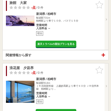
旅館 大家
お気に入
りに追加
-点
/ 0 件
新潟県 / 柏崎市
鯨波駅731m
柏崎駅より車で１０分、バスで１５分
営業時間
入浴料金 ～
宿泊
楽天トラベルの宿泊プランを見る
関連情報から探す
浪花屋 夕凪亭
お気に入
りに追加
-点
/ 0 件
新潟県 / 柏崎市
鯨波駅614m
ＪＲ北陸新幹線 上越妙高駅より車で４０分 ＪＲ信州本
線 柏崎駅より…
営業時間
入浴料金 ～
宿泊