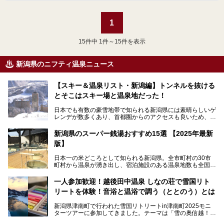
1
15
件中 1件～15件を表示
新潟県のニフティ温泉ニュース
【スキー＆温泉リスト・新潟編】トンネルを抜ける
とそこはスキー場と温泉地だった！
日本でも有数の豪雪地帯で知られる新潟県には素晴らしいゲ
レンデが数多くあり、首都圏からのアクセスも良いため、関
東のスキーヤー＆スノーボーダー御用達となっています。ま
た全域にわたって月岡、赤倉、松之山、燕、妙高、岩室など
新潟県のスーパー銭湯おすすめ15選 【2025年最新
など、古くは文豪にも愛された歴史ある老舗温泉地が多いこ
版】
とで知られています。
今回はスキーヤーやスノーボーダーの“滑り疲れ”を癒やすた
日本一の米どころとして知られる新潟県。全市町村の30市
めに訪れたい、新潟県内にあるスキー場そばの温泉地をまと
町村から温泉が湧き出し、宿泊施設のある温泉地数も全国有
めました。
数で、魅力的な温泉がいっぱいの県でもあります。日帰りで
アフタースキーは温泉で決まりですね！
温泉が利用ができる宿泊施設も多く、スーパー銭湯も多彩な
一人参加歓迎！越後田中温泉 しなの荘で雪国リト
サービスを提供する施設がいろいろ。
リートを体験！音浴と温浴で調う（ととのう）とは
観光やレジャーに温泉を組み合わせれば、旅はさらに充実し
ますね。今回は、新潟県でおすすめのスーパー銭湯をご紹介
新潟県津南町で行われた雪国リトリートin津南町2025モニ
します。
ターツアーに参加してきました。テーマは「雪の奥信越！音
浴と温浴で調うリトリート」。