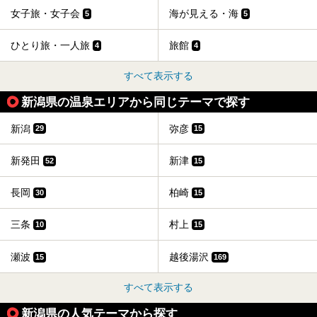
女子旅・女子会
海が見える・海
5
5
ひとり旅・一人旅
旅館
4
4
すべて表示する
新潟県の温泉エリアから同じテーマで探す
新潟
弥彦
29
15
新発田
新津
52
15
長岡
柏崎
30
15
三条
村上
10
15
瀬波
越後湯沢
15
169
すべて表示する
新潟県の人気テーマから探す