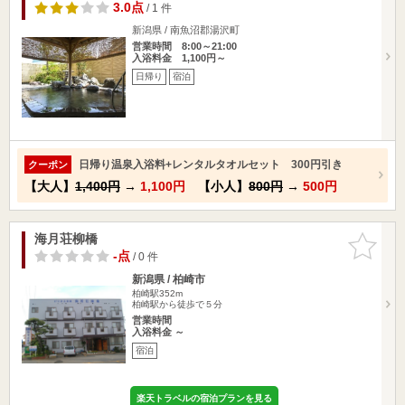
3.0点
/ 1 件
新潟県 / 南魚沼郡湯沢町
営業時間 8:00～21:00
入浴料金 1,100円～
日帰り
宿泊
日帰り温泉入浴料+レンタルタオルセット 300円引き
クーポン
【大人】
1,400円
→
1,100円
【小人】
800円
→
500円
海月荘柳橋
お気に入
りに追加
-点
/ 0 件
新潟県 / 柏崎市
柏崎駅352m
柏崎駅から徒歩で５分
営業時間
入浴料金 ～
宿泊
楽天トラベルの宿泊プランを見る