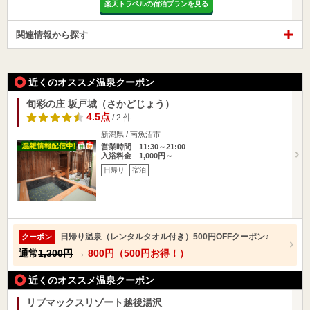
楽天トラベルの宿泊プランを見る
関連情報から探す
近くのオススメ温泉クーポン
旬彩の庄 坂戸城（さかどじょう）
4.5点
/ 2 件
新潟県 / 南魚沼市
営業時間 11:30～21:00
入浴料金 1,000円～
日帰り
宿泊
日帰り温泉（レンタルタオル付き）500円OFFクーポン♪
クーポン
通常
1,300円
→
800円（500円お得！）
近くのオススメ温泉クーポン
リブマックスリゾート越後湯沢