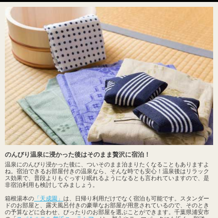
のんびり温泉に浸かった後はそのまま贅沢に宿泊！
温泉にのんびり浸かった後に、ついそのまま泊まりたくなることもありますよ
ね。宿泊できるお部屋付きの温泉なら、そんな時でも安心！温泉後はリラック
ス効果で、普段よりもぐっすり眠れるようになるとも言われていますので、是
非宿泊利用も検討してみましょう。
箱根湯本の
「天成園」
は、日帰り利用だけでなく宿泊も可能です。スタンダー
ドのお部屋と、露天風呂付きの豪華なお部屋が用意されているので、そのとき
の予算などに合わせ、ぴったりのお部屋を選ぶことができます。千葉県浦安市