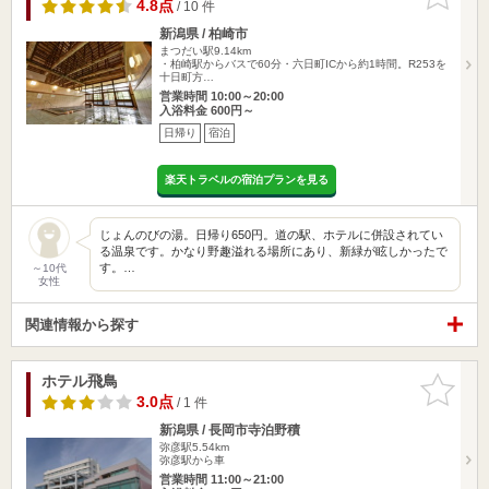
りに追加
4.8点
/ 10 件
新潟県 / 柏崎市
まつだい駅9.14km
・柏崎駅からバスで60分・六日町ICから約1時間。R253を
十日町方…
営業時間 10:00～20:00
入浴料金 600円～
日帰り
宿泊
楽天トラベルの宿泊プランを見る
じょんのびの湯。日帰り650円。道の駅、ホテルに併設されてい
る温泉です。かなり野趣溢れる場所にあり、新緑が眩しかったで
す。…
～10代
女性
関連情報から探す
ホテル飛鳥
お気に入
りに追加
3.0点
/ 1 件
新潟県 / 長岡市寺泊野積
弥彦駅5.54km
弥彦駅から車
営業時間 11:00～21:00