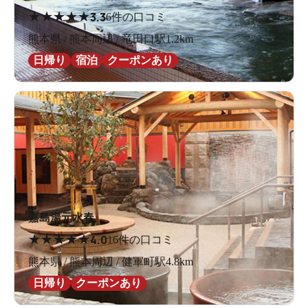
★
★
★
★
★
3.3
6件の口コミ
熊本県 / 熊本周辺 / 竜田口駅1.2km
日帰り
宿泊
クーポンあり
嘉島湯元水春
★
★
★
★
★
4.0
16件の口コミ
熊本県 / 熊本周辺 / 健軍町駅4.8km
日帰り
クーポンあり