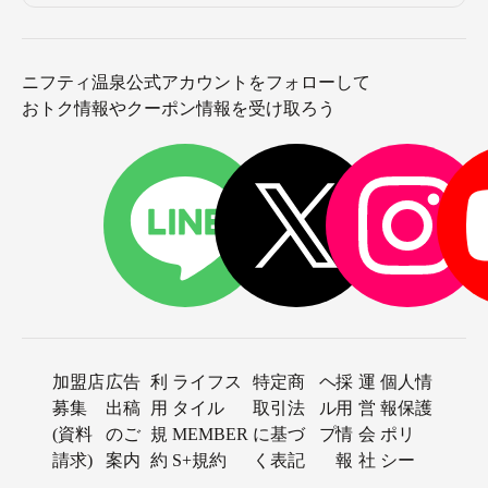
ニフティ温泉公式アカウントをフォローして
おトク情報やクーポン情報を受け取ろう
加盟店
広告
利
ライフス
特定商
ヘ
採
運
個人情
募集
出稿
用
タイル
取引法
ル
用
営
報保護
(資料
のご
規
MEMBER
に基づ
プ
情
会
ポリ
請求)
案内
約
S+規約
く表記
報
社
シー