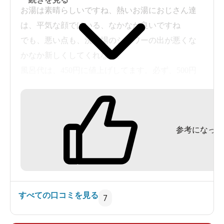
お湯は素晴らしいですね、熱いお湯におじさん達
は、平気な顔ではいる、なかなか良いですね
でも、悪い点も、洗い場のシャワーの出が悪くな
かなか新しくしてくれない、
風呂代は、450円に値上げしてます。必ず、500円
玉で出すと１０円玉５枚でお釣りがきます
コロナで最近迄、閉店時間が早かったけど最近２
２時戻ったらしいです、受付の女性に聴きました
参考になった
その女性は、タバコを吸われるので、ロビーが煙
たいです、
すべての口コミを見る
7