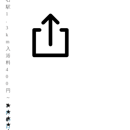
駅
1
.
3
k
m
入
浴
料
4
0
0
円
～
★
3
7
★
.
件
★
6
の
★
口