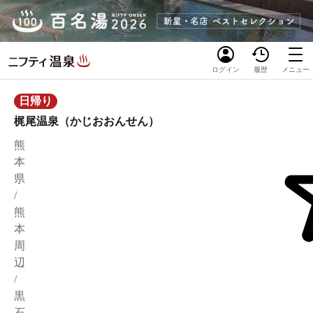
ログイン
履歴
メニュー
日帰り
梶尾温泉（かじおおんせん）
熊
本
県
/
熊
本
周
辺
/
黒
石