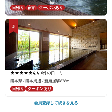
日帰り
宿泊
クーポンあり
3
温泉カフェ あがんなっせ
★
★
★
★
★
4.4
16件の口コミ
熊本県 / 熊本周辺 / 新須屋駅828m
日帰り
クーポンあり
会員登録して続きを見る