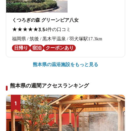
くつろぎの森 グリーンピア八女
★
★
★
★
★
3.5
4件の口コミ
福岡県 / 筑後 / 黒木平温泉 / 羽犬塚駅17.3km
日帰り
宿泊
クーポンあり
熊本県の
温浴施設をもっと見る
熊本県の週間アクセスランキング
1