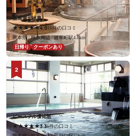
嘉島湯元水春
★
★
★
★
★
4.0
16件の口コミ
熊本県 / 熊本周辺 / 健軍町駅4.8km
日帰り
クーポンあり
2
ピースフル優祐悠
★
★
★
★
★
3.3
6件の口コミ
熊本県 / 熊本周辺 / 竜田口駅1.2km