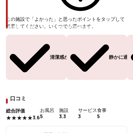
この施設で「よかった」と思ったポイントをタップして
投票してください。いくつでも選べます。
投票ありがとうございます
投票ありがとうございます
清潔感がある
静かに過ご
口コミ
お風呂
施設
サービス
食事
総合評価
5
3.3
3
5
3.6
★
★
★
★
★