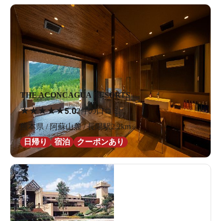
THE ACONCAGUA RESORTS
★
★
★
★
★
5.0
2件の口コミ
熊本県 / 阿蘇山麓 / 長陽駅2.2km
日帰り
宿泊
クーポンあり