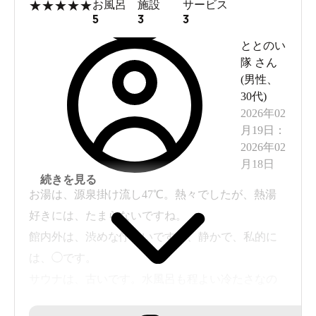
★
★
★
★
★
お風呂
施設
サービス
5
3
3
ととのい
隊
さん
(
男性
、
30代
)
2026年02
月19日
：
2026年02
月18日
続きを見る
お湯は、源泉掛け流し47℃。熱々でしたが、熱湯
好きには、たまらないですね。
館内外は、渋めな佇まいですが、静かで、私的に
は、◯です。
サウナは、古いです。水風呂も程よい冷たさなの
で、物足りないかもしれませんね。