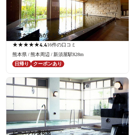
温泉カフェ あがんなっせ
★
★
★
★
★
4.4
16件の口コミ
熊本県 / 熊本周辺 / 新須屋駅828m
日帰り
クーポンあり
ピースフル優祐悠