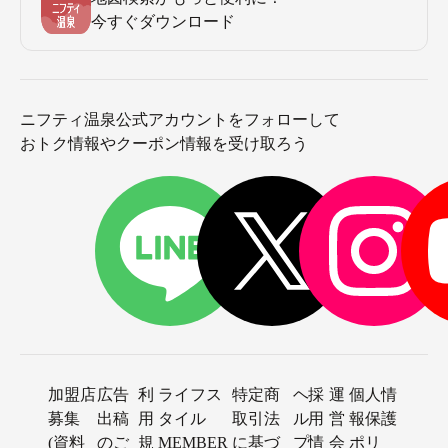
今すぐダウンロード
ニフティ温泉公式アカウントをフォローして
おトク情報やクーポン情報を受け取ろう
加盟店
広告
利
ライフス
特定商
ヘ
採
運
個人情
募集
出稿
用
タイル
取引法
ル
用
営
報保護
(資料
のご
規
MEMBER
に基づ
プ
情
会
ポリ