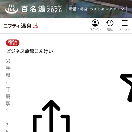
ログイン
履歴
メニュー
宿泊
ビジネス旅館こんけい
岩
手
県
/
千
厩
駅
1
.
2
k