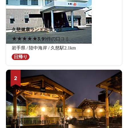
久慈健康ランド古墳ノゆ
★
★
★
★
★
3.9
9件の口コミ
岩手県 / 陸中海岸 / 久慈駅2.1km
日帰り
2
【2026年8月12日リニューアル】喜盛の湯