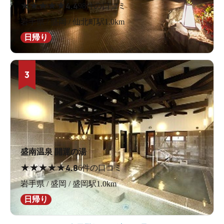
★
★
★
★
★
4.4
98件の口コミ
岩手県 / 盛岡 / 仙北町駅1.0km
日帰り
3
盛南温泉 開運の湯
★
★
★
★
★
4.8
6件の口コミ
岩手県 / 盛岡 / 盛岡駅1.0km
日帰り