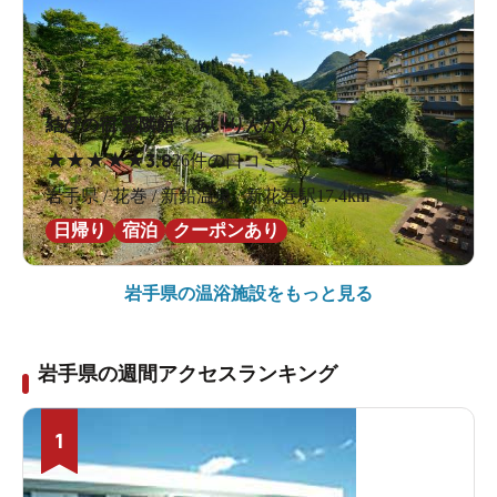
結びの宿 愛隣館（あいりんかん）
★
★
★
★
★
3.8
26件の口コミ
岩手県 / 花巻 / 新鉛温泉 / 新花巻駅17.4km
日帰り
宿泊
クーポンあり
岩手県の
温浴施設をもっと見る
岩手県の週間アクセスランキング
1