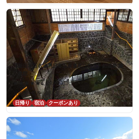
【新日本百名湯・日本温泉遺産に指定】鉛温泉 藤
三旅館
★
★
★
★
★
4.6
60件の口コミ
岩手県 / 花巻 / 鉛温泉 / 花巻空港駅12.0km
日帰り
宿泊
クーポンあり