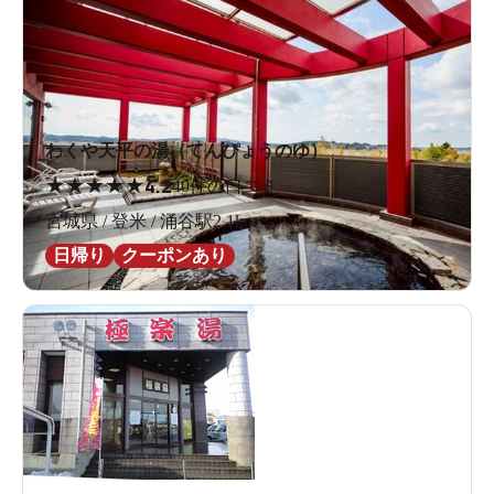
わくや天平の湯（てんぴょうのゆ）
★
★
★
★
★
4.2
40件の口コミ
宮城県 / 登米 / 涌谷駅2.1km
日帰り
クーポンあり