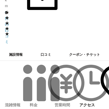
m
★
0
0
★
件
★
の
★
口
★
コ
ミ
施設情報
口コミ
クーポン・チケット
混雑情報
料金
営業時間
アクセス