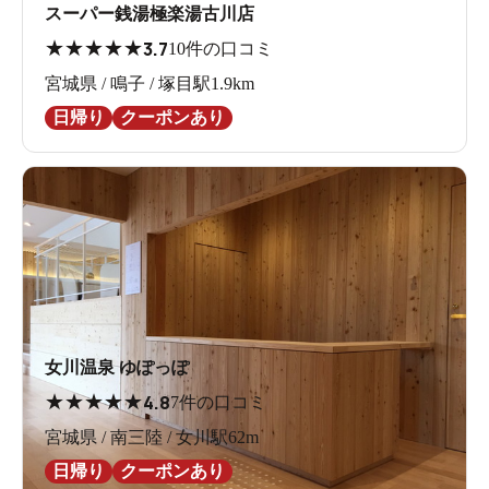
スーパー銭湯極楽湯古川店
★
★
★
★
★
3.7
10件の口コミ
宮城県 / 鳴子 / 塚目駅1.9km
日帰り
クーポンあり
女川温泉 ゆぽっぽ
★
★
★
★
★
4.8
7件の口コミ
宮城県 / 南三陸 / 女川駅62m
日帰り
クーポンあり