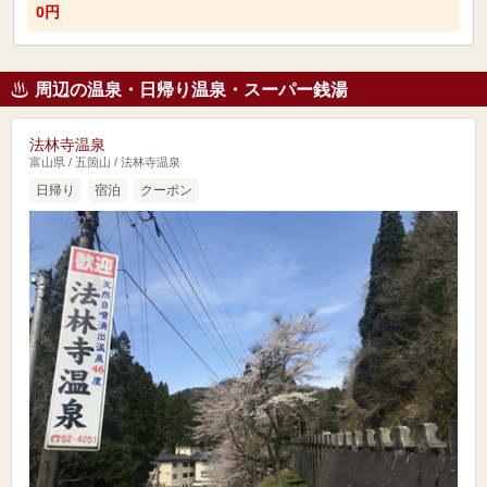
0円
周辺の温泉・日帰り温泉・スーパー銭湯
法林寺温泉
富山県 / 五箇山 / 法林寺温泉
日帰り
宿泊
クーポン