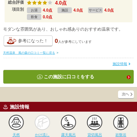
総合評価
4.0点
項目別
4.0点
4.0点
4.0点
お湯
施設
サービス
0.0点
飲食
モダンな雰囲気があり、おしゃれ感ありのおすすめ温泉です。
0
参考になった！
人が
参考にしています
天然温泉 風の森の口コミ一覧に戻る
>
施設情報
この施設に口コミをする
施設情報
天然
かけ流し
露天風呂
貸切風呂
岩
天然
かけ流し
露天風呂
貸切風呂
岩盤浴