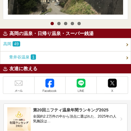
高岡の温泉・日帰り温泉・スーパー銭湯
高岡
49
青井谷温泉
1
友達に教える
メール
Facebook
LINE
X
第20回ニフティ温泉年間ランキング2025
全国約2.2万件の中から頂点に選ばれた、2025年の人
気施設は…