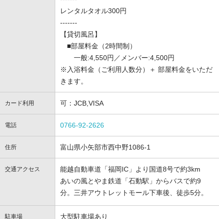
レンタルタオル300円
-------
【貸切風呂】
■部屋料金（2時間制）
一般:4,550円／メンバー:4,500円
※入浴料金（ご利用人数分）＋ 部屋料金をいただ
きます。
可：JCB,VISA
カード利用
0766-92-2626
電話
富山県小矢部市西中野1086-1
住所
能越自動車道「福岡IC」より国道8号で約3km
交通アクセス
あいの風とやま鉄道「石動駅」からバスで約9
分。三井アウトレットモール下車後、徒歩5分。
大型駐車場あり
駐車場