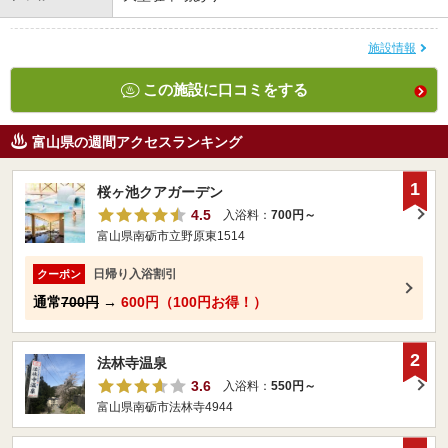
施設情報
この施設に口コミをする
富山県の週間アクセスランキング
1
桜ヶ池クアガーデン
4.5
入浴料：
700円～
富山県南砺市立野原東1514
日帰り入浴割引
クーポン
通常
700円
→
600円（100円お得！）
2
法林寺温泉
3.6
入浴料：
550円～
富山県南砺市法林寺4944