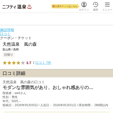
購入済チケットはこちら
ログイン
履歴
メニュー
施設情報
口コミ
クーポン・チケット
天然温泉 風の森
富山県 / 高岡
日帰り
3.7
/
口コミ 7件
口コミ詳細
天然温泉 風の森の口コミ
モダンな雰囲気があり、おしゃれ感ありの…
投稿者：wellさん
性別：男性
年代：50代～
投稿日：2026年05月05日 / 入浴日： 2026年05月01日 / 滞在時間： 2時間以内