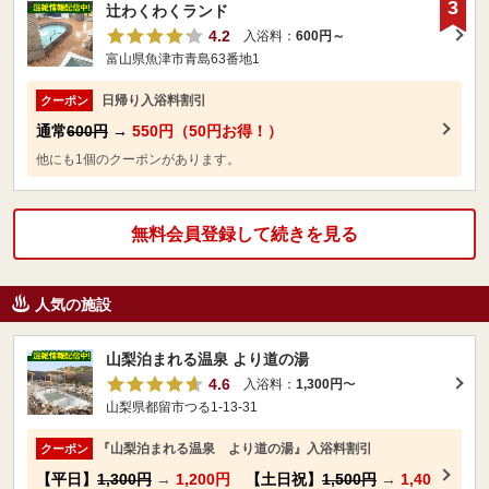
3
辻わくわくランド
4.2
入浴料：
600円～
富山県魚津市青島63番地1
日帰り入浴料割引
クーポン
通常
600円
→
550円（50円お得！）
他にも1個のクーポンがあります。
無料会員登録して続きを見る
人気の施設
山梨泊まれる温泉 より道の湯
4.6
入浴料：
1,300円
〜
山梨県都留市つる1-13-31
『山梨泊まれる温泉 より道の湯』入浴料割引
クーポン
【平日】
1,300円
→
1,200円
【土日祝】
1,500円
→
1,40