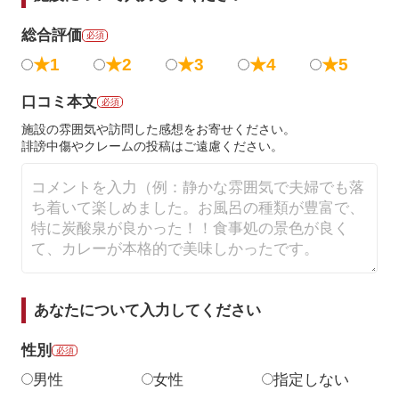
総合評価
必須
★1
★2
★3
★4
★5
口コミ本文
必須
施設の雰囲気や訪問した感想をお寄せください。
誹謗中傷やクレームの投稿はご遠慮ください。
あなたについて入力してください
性別
必須
男性
女性
指定しない