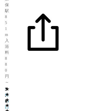
保
駅
8
5
1
m
入
浴
料
8
8
0
円
～
★
3
5
★
.
件
★
8
の
★
口
★