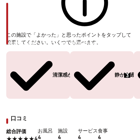
この施設で「よかった」と思ったポイントをタップして
投票してください。いくつでも選べます。
投票ありがとうございます
投票ありがとうございます
3
清潔感がある
静かに過ご
口コミ
お風呂
施設
サービス
食事
総合評価
4
4
4
4
4
★
★
★
★
★