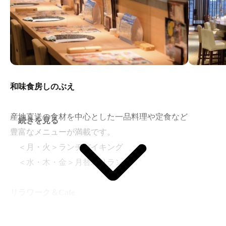
和味食房しのぶえ
産地直送の食材を中心とした一品料理や定食など
続きを見る
豊富なメニューが満載です。
＜月・火＞ランチバイキング
＜水・木・金＞月替わりランチ
リラワーク＆Cafe
3階フロアには、コミックコーナー、個ワーキングスペー