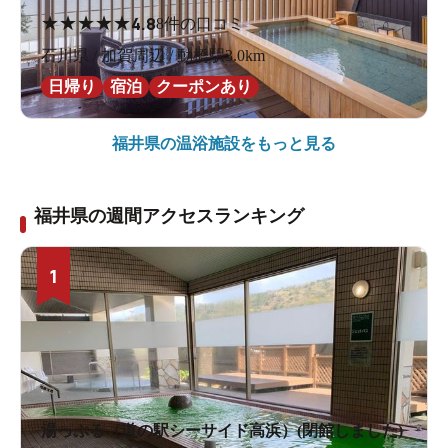
★
★
★
★
★
4.8
8件の口コミ
石川県 / 加賀周辺 / 動橋駅3.0km
日帰り
宿泊
クーポンあり
福井県の
温浴施設をもっと見る
福井県の週間アクセスランキング
1
湯っぷる（道の駅シーサイド高浜）(閉館しました)