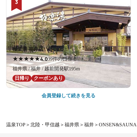
3
極楽湯 福井店
★
★
★
★
★
4.0
39件の口コミ
福井県 / 福井 / 越前開発駅195m
日帰り
クーポンあり
会員登録して続きを見る
温泉TOP
＞
北陸・甲信越
＞
福井県
＞
福井
＞
ONSEN&SAU