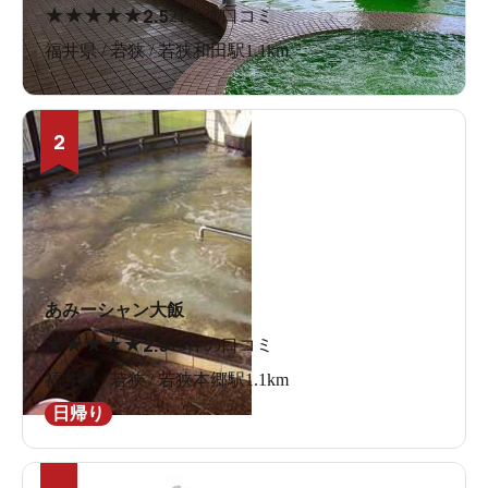
★
★
★
★
★
2.5
21件の口コミ
福井県 / 若狭 / 若狭和田駅1.1km
2
あみーシャン大飯
★
★
★
★
★
2.5
13件の口コミ
福井県 / 若狭 / 若狭本郷駅1.1km
日帰り