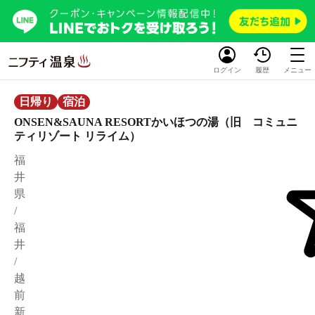
ログイン
履歴
メニュー
日帰り
宿泊
ONSEN&SAUNA RESORTかいほつの湯（旧 コミュニ
ティリゾート リライム）
福
井
県
/
福
井
/
越
前
新