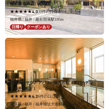
極楽湯 福井店
★
★
★
★
★
4.0
39件の口コミ
福井県 / 福井 / 越前開発駅195m
日帰り
クーポンあり
天然温泉サウナ アパスパ福井片町（アパホテル
〈福井片町〉）
★
★
★
★
★
4.2
6件の口コミ
福井県 / 福井 / 福井城址大名町駅253m