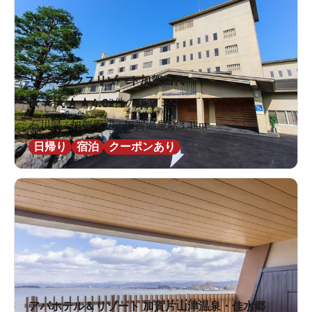
リブマックスリゾート加賀山代
★
★
★
★
★
4.0
2件の口コミ
石川県 / 加賀周辺 / 加賀温泉駅3.4km
日帰り
宿泊
クーポンあり
アパホテル＆リゾート 加賀片山津温泉・佳水郷