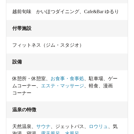
越前旬味 かいほつダイニング、Cafe&Bar ゆるり
付帯施設
フィットネス（ジム・スタジオ）
設備
休憩所・休憩室
、
お食事・食事処
、
駐車場
、
ゲー
ムコーナー
、
エステ・マッサージ
、
軽食
、
漫画
コーナー
温泉の特徴
天然温泉
、
サウナ
、
ジェットバス
、
ロウリュ
、
気
泡湯
、
寝湯
、
露天風呂
、
水風呂