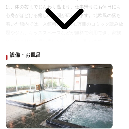
は、体の芯までじんわり温まり、仕事帰りにも休日にも
心身がほどける癒しの時間が広がります。北欧風の落ち
着いた館内では、入館料のみで約1万冊のコミック読み放
題やジム、キッズスペースなどが無料で利用でき、家族
でもひとりでも思い思いの過ごし方が叶います。
さらに2026年9月初めには、県内最大級の男女共用「サウ
設備・お風呂
ナガーデンMoi」がオープン予定。多彩なサウナ・水風
呂・ととのい空間で、その日の気分に合わせた“ととの
う”体験を楽しめる、温泉とサウナの新たな注目スポット
です。