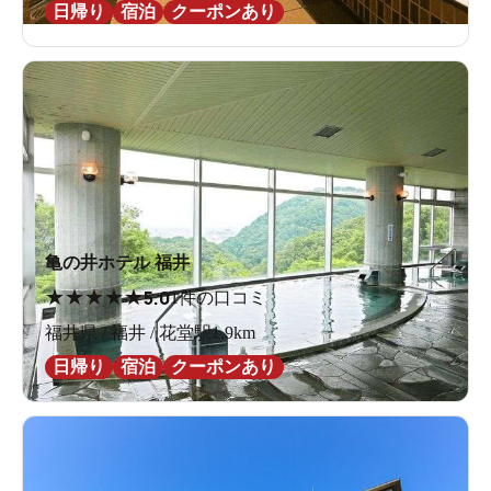
日帰り
宿泊
クーポンあり
亀の井ホテル 福井
★
★
★
★
★
5.0
1件の口コミ
福井県 / 福井 / 花堂駅1.9km
日帰り
宿泊
クーポンあり