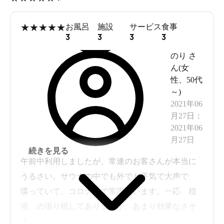
★
★
★
★
★
お風呂
施設
サービス
食事
3
3
3
3
のり
さ
ん(
女
性
、
50代
～
)
2021年06
月27日
：
2021年06
月27日
続きを見る
午前中利用しましたが、常連のお客さんが本当に
うるさい。サウナの中でも外でも平気で大声で
喋っていて、コロナ渦で常識疑います。一応 穏
浴 の張り紙してありますが、あまり効果なさそ
う。