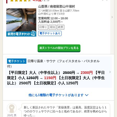
山梨県 / 南都留郡山中湖村
三つ峠駅10.03km
富士山駅7.70km
山中湖ICより車で15分
営業時間 12:00～18:00
入浴料金 2,500円～
日帰り
宿泊
絶景
電子チケットあり
楽天トラベルの宿泊プランを見る
日帰り温泉・サウナ（フェイスタオル・バスタオル
電子チケット
付）
【平日限定】大人（中学生以上）
2500円
→
2300円
【平日
限定】小人
1250円
→
1150円
【土日祝限定】大人（中学生
以上）
2500円
【土日祝限定】小人
1250円
他にも1種類の電子チケットがあります
新しく新設されたサウナ「富嶽蒸景」は最高。温度設定はもう１
つのロウリュサウナに比べると低めであるが、絶景を眺めながら
ゆった…
20代 男