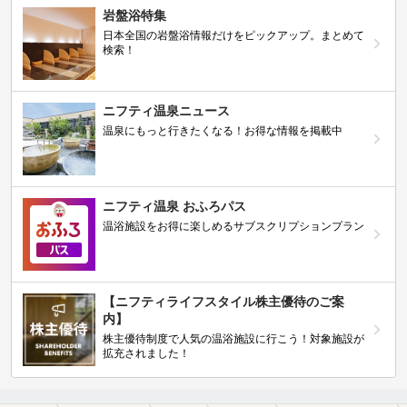
岩盤浴特集
日本全国の岩盤浴情報だけをピックアップ。まとめて
検索！
ニフティ温泉ニュース
温泉にもっと行きたくなる！お得な情報を掲載中
ニフティ温泉 おふろパス
温浴施設をお得に楽しめるサブスクリプションプラン
【ニフティライフスタイル株主優待のご案
内】
株主優待制度で人気の温浴施設に行こう！対象施設が
拡充されました！