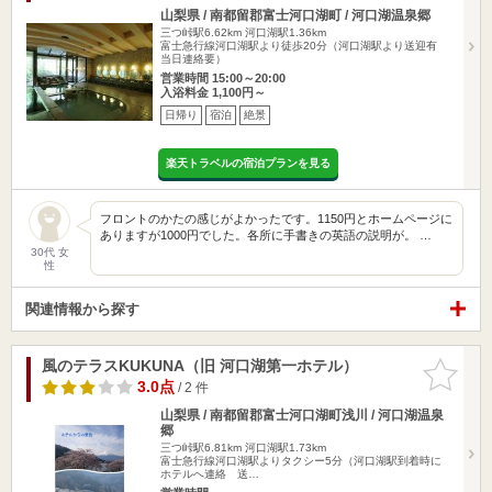
山梨県 / 南都留郡富士河口湖町 / 河口湖温泉郷
三つ峠駅6.62km
河口湖駅1.36km
富士急行線河口湖駅より徒歩20分（河口湖駅より送迎有
当日連絡要）
営業時間 15:00～20:00
入浴料金 1,100円～
日帰り
宿泊
絶景
楽天トラベルの宿泊プランを見る
フロントのかたの感じがよかったです。1150円とホームページに
ありますが1000円でした。各所に手書きの英語の説明が。 …
30代 女
性
関連情報から探す
風のテラスKUKUNA（旧 河口湖第一ホテル）
お気に入
りに追加
3.0点
/ 2 件
山梨県 / 南都留郡富士河口湖町浅川 / 河口湖温泉
郷
三つ峠駅6.81km
河口湖駅1.73km
富士急行線河口湖駅よりタクシー5分（河口湖駅到着時に
ホテルへ連絡 送…