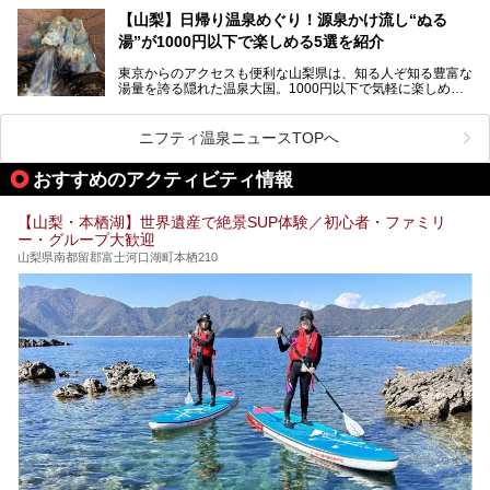
───
です。今回紹介する「はやぶさ温泉」も、そのひとつ。温泉
提供元：株式会社湯ーとぴあ【PR】
【山梨】日帰り温泉めぐり！源泉かけ流し“ぬる
はもちろん、絶景や地元食材を活かしたグルメも堪能できま
この記事は株式会社湯ーとぴあのPRレポート記事です。
湯”が1000円以下で楽しめる5選を紹介
す。
「はやぶさ温泉」が多くの人を惹きつける理由を詳しく解説
東京からのアクセスも便利な山梨県は、知る人ぞ知る豊富な
します。
湯量を誇る隠れた温泉大国。1000円以下で気軽に楽しめ
る、極上の源泉かけ流し日帰り温泉が点在しています。しか
も、これからの季節に嬉しい、じんわりと体の芯まで温ま
る“ぬる湯”が豊富なのも魅力。今回は、湯質も抜群で心ゆく
ニフティ温泉ニュースTOPへ
までリラックスできる山梨のお得な日帰り温泉を、実際体験
した感想と共に紹介します。
おすすめのアクティビティ情報
※ぬる湯とは35℃～39℃程度の体温に近いぬるめ温泉のこ
とです。
【山梨・本栖湖】世界遺産で絶景SUP体験／初心者・ファミリ
ー・グループ大歓迎
山梨県南都留郡富士河口湖町本栖210