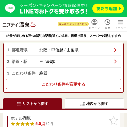
購入済チケットはこちら
ログイン
履歴
メニュー
絶景が楽しめる三つ峠駅(山梨県)近くの温泉、日帰り温泉、スーパー銭湯おすすめ
1. 都道府県
北陸・甲信越 / 山梨県
2. 沿線・駅
三つ峠駅
3. こだわり条件
絶景
こだわり条件を変更する
リストから探す
地図から探す
ホテル湖龍
お気に入
りに追加
5.0点
/ 2 件