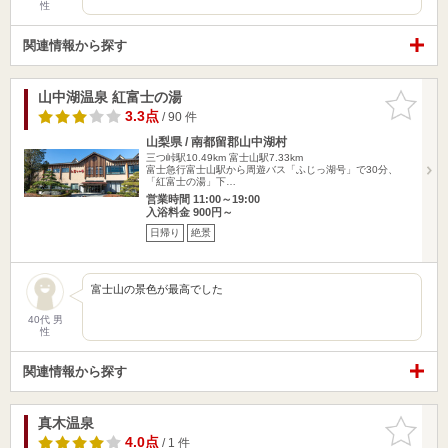
性
関連情報から探す
山中湖温泉 紅富士の湯
お気に入
りに追加
3.3点
/ 90 件
山梨県 / 南都留郡山中湖村
三つ峠駅10.49km
富士山駅7.33km
富士急行富士山駅から周遊バス「ふじっ湖号」で30分、
「紅富士の湯」下…
営業時間 11:00～19:00
入浴料金 900円～
日帰り
絶景
富士山の景色が最高でした
40代 男
性
関連情報から探す
真木温泉
お気に入
りに追加
4.0点
/ 1 件