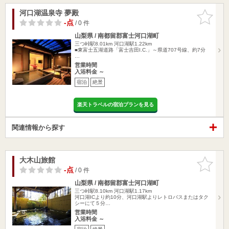
河口湖温泉寺 夢殿
お気に入
りに追加
-点
/ 0 件
山梨県 / 南都留郡富士河口湖町
三つ峠駅8.01km
河口湖駅1.22km
■東富士五湖道路「富士吉田I.C.」～県道707号線、約7分
…
営業時間
入浴料金 ～
宿泊
絶景
楽天トラベルの宿泊プランを見る
関連情報から探す
大木山旅館
お気に入
りに追加
-点
/ 0 件
山梨県 / 南都留郡富士河口湖町
三つ峠駅8.10km
河口湖駅1.17km
河口湖ICより約10分、河口湖駅よりレトロバスまたはタク
シーにて５分…
営業時間
入浴料金 ～