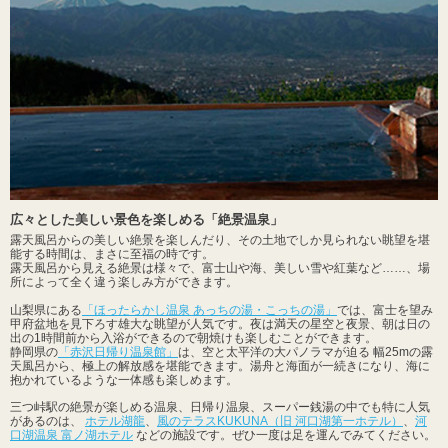
広々とした美しい景色を楽しめる「絶景温泉」
露天風呂からの美しい絶景を楽しんだり、その土地でしか見られない眺望を堪
能する時間は、まさに至福の時です。
露天風呂から見える絶景は様々で、富士山や海、美しい雪や紅葉など……、場
所によって全く違う楽しみ方ができます。
山梨県にある
「ほったらかし温泉 あっちの湯・こっちの湯」
では、富士を望み
甲府盆地を見下ろす雄大な眺望が人気です。夜は満天の星空と夜景、朝は日の
出の1時間前から入浴ができるので朝焼けも楽しむことができます。
静岡県の
「赤沢日帰り温泉館」
は、空と太平洋の大パノラマが迫る 幅25mの露
天風呂から、極上の解放感を堪能できます。湯舟と海面が一続きになり、海に
抱かれているような一体感も楽しめます。
三つ峠駅の絶景が楽しめる温泉、日帰り温泉、スーパー銭湯の中でも特に人気
があるのは、
ホテル湖龍
、
風のテラスKUKUNA（旧 河口湖第一ホテル）
、
河
口湖温泉 富ノ湖ホテル
などの施設です。ぜひ一度は足を運んでみてください。