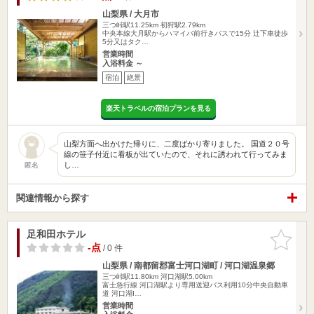
山梨県 / 大月市
三つ峠駅11.25km
初狩駅2.79km
中央本線大月駅からハマイバ前行きバスで15分 辻下車徒歩
5分又はタク…
営業時間
入浴料金 ～
宿泊
絶景
楽天トラベルの宿泊プランを見る
山梨方面へ出かけた帰りに、二度ばかり寄りました。 国道２０号
線の笹子付近に看板が出ていたので、それに誘われて行ってみま
し…
匿名
関連情報から探す
足和田ホテル
お気に入
りに追加
-点
/ 0 件
山梨県 / 南都留郡富士河口湖町 / 河口湖温泉郷
三つ峠駅11.80km
河口湖駅5.00km
富士急行線 河口湖駅より専用送迎バス利用10分中央自動車
道 河口湖I…
営業時間