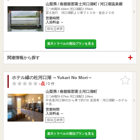
山梨県 / 南都留郡富士河口湖町 / 河口湖温泉郷
三つ峠駅8.44km
河口湖駅2.05km
冨士急行 河口湖駅より車で１０分・徒歩２０分
営業時間
入浴料金 ～
宿泊
絶景
楽天トラベルの宿泊プランを見る
関連情報から探す
ホテル縁の杜河口湖 ～Yukari No Mori～
お気に入
りに追加
-点
/ 0 件
山梨県 / 南都留郡富士河口湖町
三つ峠駅9.67km
河口湖駅2.19km
中央道河口湖I/Cから車で約7分 送迎有：河口湖駅⇔ホテル
※送…
営業時間
入浴料金 ～
宿泊
絶景
楽天トラベルの宿泊プランを見る