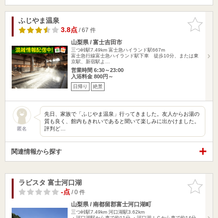
ふじやま温泉
お気に入
りに追加
3.8点
/ 67 件
山梨県 / 富士吉田市
三つ峠駅7.49km
富士急ハイランド駅667m
富士急行線富士急ハイランド駅下車 徒歩10分、または東
京駅、新宿駅よ…
営業時間 6:30～23:00
入浴料金 800円～
日帰り
絶景
先日、家族で「ふじやま温泉」行ってきました。友人からお湯の
質も良く、館内もきれいであると聞いて楽しみに出かけました。
評判ど…
匿名
関連情報から探す
ラビスタ 富士河口湖
お気に入
りに追加
-点
/ 0 件
山梨県 / 南都留郡富士河口湖町
三つ峠駅7.49km
河口湖駅3.62km
・河口湖駅から車で約11分 ・河口湖ＩＣから車で約14分