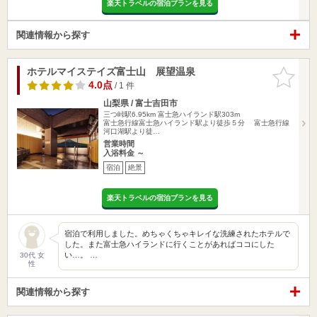
楽天トラベルの宿泊プランを見る
関連情報から探す
ホテルマイステイズ富士山 展望温泉
お気に入
りに追加
4.0点
/ 1 件
山梨県 / 富士吉田市
三つ峠駅6.95km
富士急ハイランド駅303m
富士急行線富士急ハイランド駅より徒歩５分 富士急行線
河口湖駅より徒…
営業時間
入浴料金 ～
宿泊
絶景
楽天トラベルの宿泊プランを見る
宿泊で利用しました。めちゃくちゃキレイな洗練されたホテルで
した。また富士急ハイランドに行くことがあればココにした
い…。 …
30代 女
性
関連情報から探す