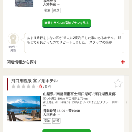
営業時間
入浴料金 ～
宿泊
絶景
楽天トラベルの宿泊プランを見る
あまり旅行をしない私が 過去に2度利用した事のあるホテル。 即
ちとても良かったのでリピートしました。 スタッフの接客…
50代～
男性
関連情報から探す
河口湖温泉 富ノ湖ホテル
お気に入
りに追加
-点
/ 0 件
山梨県 / 南都留郡富士河口湖町 / 河口湖温泉郷
三つ峠駅6.89km
河口湖駅1.70km
富士急行河口湖線 河口湖駅よりバスまたはタクシー利用5
分
営業時間 15:00～翌10:00
入浴料金 ～
宿泊
絶景