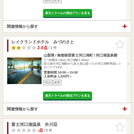
宿泊
絶景
楽天トラベルの宿泊プランを見る
関連情報から探す
レイクランドホテル みづのさと
お気に入
りに追加
2.0点
/ 1 件
山梨県 / 南都留郡富士河口湖町 / 河口湖温泉郷
三つ峠駅8.19km
河口湖駅1.80km
富士急行河口湖駅から富士急山梨バスの河口湖畔周遊レト
ロバスで10分、…
営業時間 10:00～15:00
入浴料金 1,200円～
宿泊
絶景
楽天トラベルの宿泊プランを見る
関連情報から探す
富士河口湖温泉 外川荘
お気に入
りに追加
-点
/ 0 件