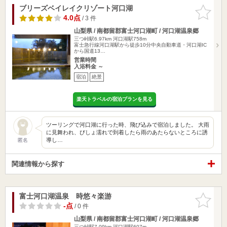
ブリーズベイレイクリゾート河口湖
お気に入
りに追加
4.0点
/ 3 件
山梨県 / 南都留郡富士河口湖町 / 河口湖温泉郷
三つ峠駅6.97km
河口湖駅758m
富士急行線河口湖駅から徒歩10分中央自動車道・河口湖IC
から国道13…
営業時間
入浴料金 ～
宿泊
絶景
楽天トラベルの宿泊プランを見る
ツーリングで河口湖に行った時、飛び込みで宿泊しました。 大雨
に見舞われ、びしょ濡れで到着したら雨のあたらないところに誘
導し…
匿名
関連情報から探す
富士河口湖温泉 時悠々楽游
お気に入
りに追加
-点
/ 0 件
山梨県 / 南都留郡富士河口湖町 / 河口湖温泉郷
三つ峠駅7.09km
河口湖駅607m