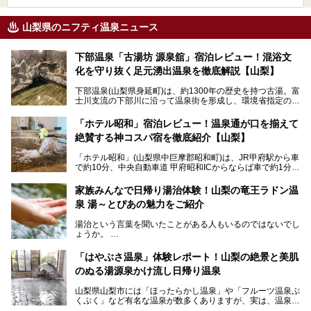
山梨県のニフティ温泉ニュース
下部温泉「古湯坊 源泉舘」宿泊レビュー！混浴文
化を守り抜く足元湧出温泉を徹底解説【山梨】
下部温泉(山梨県身延町)は、約1300年の歴史を持つ古湯。富
士川支流の下部川に沿って温泉街を形成し、環境省指定の国
民保養温泉地でもあります。
中でも「古湯坊 源泉舘」は、戦国時代に武田信玄公も療養
「ホテル昭和」宿泊レビュー！温泉通が口を揃えて
したと伝えられる名湯の宿。最大の特徴は、令和の現代にお
絶賛する神コスパ宿を徹底紹介【山梨】
いても混浴文化が守られ、老若男女の分け隔て一切無く温泉
入浴を楽しめる点。全国的に混浴温泉は年々少しずつ減少傾
「ホテル昭和」(山梨県中巨摩郡昭和町)は、JR甲府駅から車
向にありますが、「古湯坊 源泉舘」では本来あるべき混浴
で約10分、中央自動車道 甲府昭和ICからならば車で約1分の
の姿が保たれている点に注目すべきでしょう。
場所にあるビジネスホテル。2名1室で1名あたり4,000円台
から、一人泊でも6,000円台から宿泊可能です。
今回は足元湧出の混浴温泉である「かくし湯大岩風呂」をは
家族みんなで日帰り湯治体験！山梨の竜王ラドン温
じめ、湯治棟である「別館神泉」を中心に「古湯坊 源泉
泉 湯～とぴあの魅力をご紹介
しかし、最大の魅力は“温泉そのもの”でしょう。自家源泉を
舘」の全貌を徹底紹介します。
所有し、豪快に源泉かけ流しで提供。泡付きのある重曹泉系
湯治という言葉を聞いたことがある人もいるのではないでし
統の単純温泉は、入浴すると実にサッパリ爽快。日帰り入浴
ょうか。
不可なこともあり、全国の温泉ファンがこの温泉を求めて
「ホテル昭和」へ宿泊します。この価格帯のビジネスホテル
なかなか体験できない、湯治体験が日帰りでできる温浴施設
では循環濾過の沸かし湯が一般的ですが、ここは本物の極上
「はやぶさ温泉」体験レポート！山梨の絶景と美肌
が山梨にあります。
温泉。まさに価格破壊と言えるクオリティです。
のぬる湯源泉かけ流し日帰り温泉
家族みんなで楽しめる、山梨県の「竜王ラドン温泉 湯～と
今回は筆者自ら宿泊し、「ホテル昭和」の温泉をはじめ、客
山梨県山梨市には「ほったらかし温泉」や「フルーツ温泉ぷ
ぴあ」の魅力をご紹介します。
室や無料朝食などをご紹介。温泉通が口を揃えて絶賛する神
くぷく」など有名な温泉が数多くありますが、実は、温泉マ
コスパ宿の全貌を徹底解説します！
ニアがわざわざ遠方から足を運ぶ極上の日帰り温泉もあるん