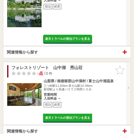
入浴料金 ～
宿泊
絶景
楽天トラベルの宿泊プランを見る
関連情報から探す
フォレストリゾート 山中湖 秀山荘
お気に入
りに追加
-点
/ 0 件
山梨県 / 南都留郡山中湖村 / 富士山中湖温泉
三つ峠駅11.83km
富士山駅10.56km
新宿駅より高速バスで２時間１５分
営業時間
入浴料金 ～
宿泊
絶景
楽天トラベルの宿泊プランを見る
関連情報から探す