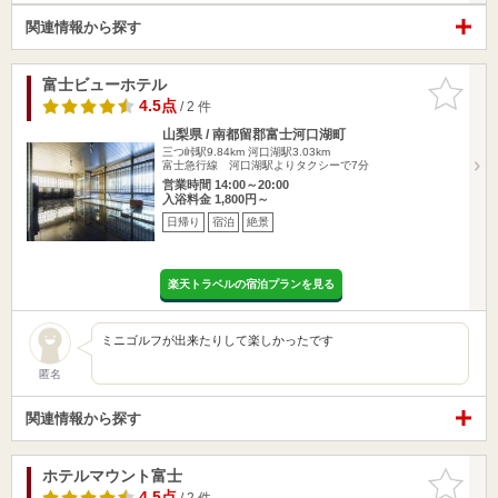
関連情報から探す
富士ビューホテル
お気に入
りに追加
4.5点
/ 2 件
山梨県 / 南都留郡富士河口湖町
三つ峠駅9.84km
河口湖駅3.03km
富士急行線 河口湖駅よりタクシーで7分
営業時間 14:00～20:00
入浴料金 1,800円～
日帰り
宿泊
絶景
楽天トラベルの宿泊プランを見る
ミニゴルフが出来たりして楽しかったです
匿名
関連情報から探す
ホテルマウント富士
お気に入
りに追加
4.5点
/ 2 件