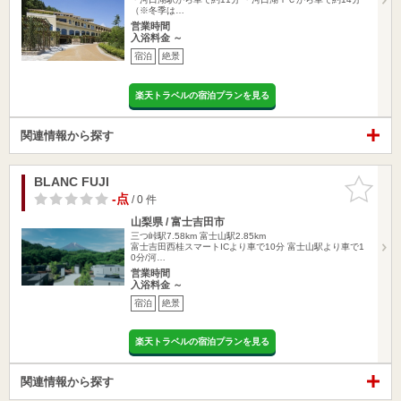
（※冬季は…
営業時間
入浴料金 ～
宿泊
絶景
楽天トラベルの宿泊プランを見る
関連情報から探す
BLANC FUJI
お気に入
りに追加
-点
/ 0 件
山梨県 / 富士吉田市
三つ峠駅7.58km
富士山駅2.85km
富士吉田西桂スマートICより車で10分 富士山駅より車で1
0分/河…
営業時間
入浴料金 ～
宿泊
絶景
楽天トラベルの宿泊プランを見る
関連情報から探す