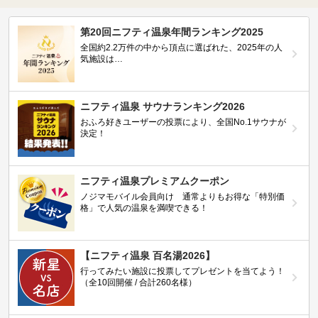
第20回ニフティ温泉年間ランキング2025
全国約2.2万件の中から頂点に選ばれた、2025年の人
気施設は…
ニフティ温泉 サウナランキング2026
おふろ好きユーザーの投票により、全国No.1サウナが
決定！
ニフティ温泉プレミアムクーポン
ノジマモバイル会員向け 通常よりもお得な「特別価
格」で人気の温泉を満喫できる！
【ニフティ温泉 百名湯2026】
行ってみたい施設に投票してプレゼントを当てよう！
（全10回開催 / 合計260名様）