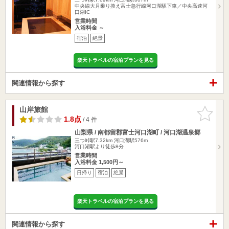
中央線大月乗り換え富士急行線河口湖駅下車／中央高速河
口湖IC
営業時間
入浴料金 ～
宿泊
絶景
楽天トラベルの宿泊プランを見る
関連情報から探す
山岸旅館
お気に入
りに追加
1.8点
/ 4 件
山梨県 / 南都留郡富士河口湖町 / 河口湖温泉郷
三つ峠駅7.32km
河口湖駅576m
河口湖駅より徒歩8分
営業時間
入浴料金 1,500円～
日帰り
宿泊
絶景
楽天トラベルの宿泊プランを見る
関連情報から探す