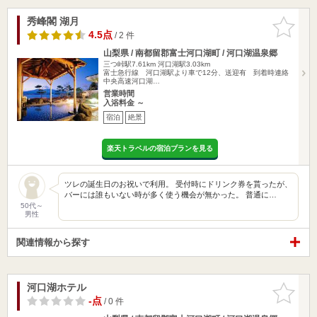
秀峰閣 湖月
お気に入
りに追加
4.5点
/ 2 件
山梨県 / 南都留郡富士河口湖町 / 河口湖温泉郷
三つ峠駅7.61km
河口湖駅3.03km
富士急行線 河口湖駅より車で12分、送迎有 到着時連絡
中央高速河口湖…
営業時間
入浴料金 ～
宿泊
絶景
楽天トラベルの宿泊プランを見る
ツレの誕生日のお祝いで利用。 受付時にドリンク券を貰ったが、
バーには誰もいない時が多く使う機会が無かった。 普通に…
50代～
男性
関連情報から探す
河口湖ホテル
お気に入
りに追加
-点
/ 0 件