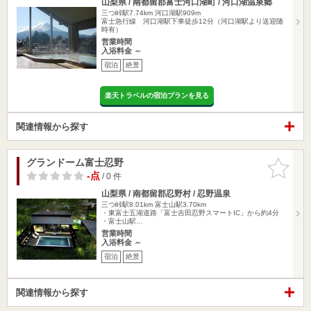
山梨県 / 南都留郡富士河口湖町 / 河口湖温泉郷
三つ峠駅7.74km
河口湖駅909m
富士急行線 河口湖駅下車徒歩12分（河口湖駅より送迎随
時有）
営業時間
入浴料金 ～
宿泊
絶景
楽天トラベルの宿泊プランを見る
関連情報から探す
グランドーム富士忍野
お気に入
りに追加
-点
/ 0 件
山梨県 / 南都留郡忍野村 / 忍野温泉
三つ峠駅8.01km
富士山駅3.70km
・東富士五湖道路「富士吉田忍野スマートIC」から約4分
・富士山駅…
営業時間
入浴料金 ～
宿泊
絶景
関連情報から探す