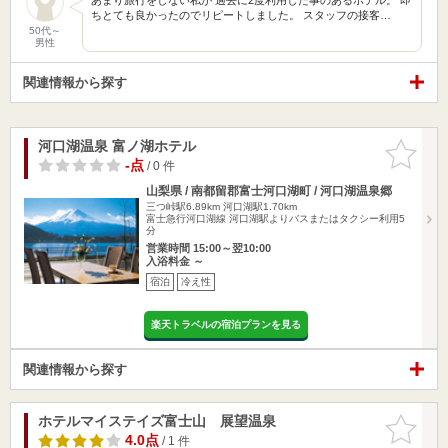
ちとても良かったのでリピートしました。 スタッフの接客…
50代～
男性
関連情報から探す
河口湖温泉 富ノ湖ホテル
お気に入
りに追加
-点
/ 0 件
山梨県 / 南都留郡富士河口湖町 / 河口湖温泉郷
三つ峠駅6.89km
河口湖駅1.70km
富士急行河口湖線 河口湖駅よりバスまたはタクシー利用5
分
営業時間 15:00～翌10:00
入浴料金 ～
宿泊
冷え性
楽天トラベルの宿泊プランを見る
関連情報から探す
ホテルマイステイズ富士山 展望温泉
お気に入
りに追加
4.0点
/ 1 件