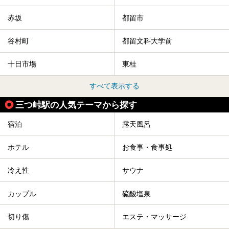
赤坂
都留市
谷村町
都留文科大学前
十日市場
東桂
すべて表示する
三つ峠駅の人気テーマから探す
宿泊
露天風呂
ホテル
お食事・食事処
冷え性
サウナ
カップル
硫酸塩泉
切り傷
エステ・マッサージ