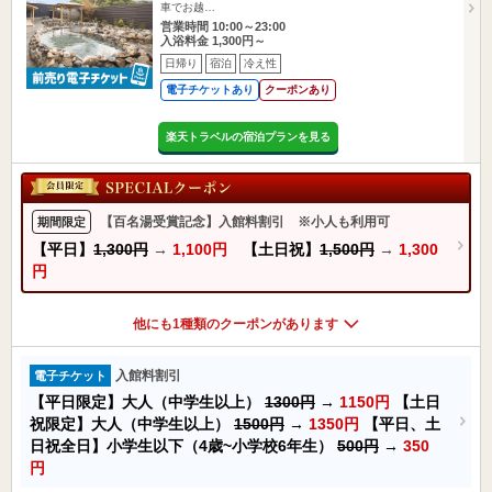
車でお越…
営業時間 10:00～23:00
入浴料金 1,300円～
日帰り
宿泊
冷え性
電子チケットあり
クーポンあり
楽天トラベルの宿泊プランを見る
【百名湯受賞記念】入館料割引 ※小人も利用可
期間限定
【平日】
1,300円
→
1,100円
【土日祝】
1,500円
→
1,300
円
他にも1種類のクーポンがあります
入館料割引
電子チケット
【平日限定】大人（中学生以上）
1300円
→
1150円
【土日
祝限定】大人（中学生以上）
1500円
→
1350円
【平日、土
日祝全日】小学生以下（4歳~小学校6年生）
500円
→
350
円