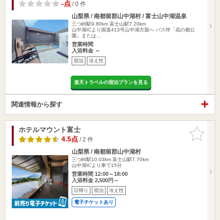
-点
/ 0 件
山梨県 / 南都留郡山中湖村 / 富士山中湖温泉
三つ峠駅9.80km
富士山駅7.20km
山中湖ICより国道413号山中湖方面へ バス停「花の都公
園」または…
営業時間
入浴料金 ～
宿泊
冷え性
楽天トラベルの宿泊プランを見る
関連情報から探す
ホテルマウント富士
お気に入
りに追加
4.5点
/ 2 件
山梨県 / 南都留郡山中湖村
三つ峠駅10.03km
富士山駅7.70km
山中湖ICより車で15分
営業時間 12:00～18:00
入浴料金 2,500円～
日帰り
宿泊
冷え性
電子チケットあり