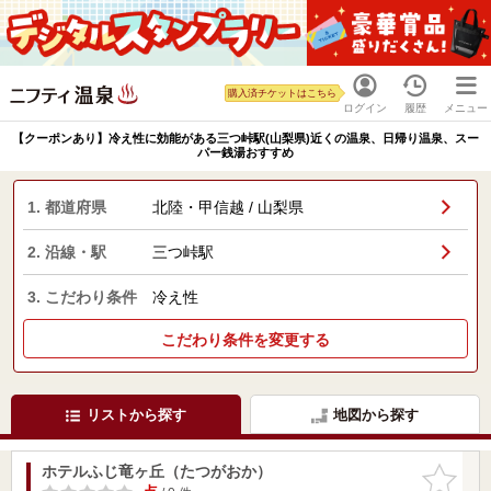
購入済チケットはこちら
ログイン
履歴
メニュー
【クーポンあり】冷え性に効能がある三つ峠駅(山梨県)近くの温泉、日帰り温泉、スー
パー銭湯おすすめ
1. 都道府県
北陸・甲信越 / 山梨県
2. 沿線・駅
三つ峠駅
3. こだわり条件
冷え性
こだわり条件を変更する
リストから探す
地図から探す
ホテルふじ竜ヶ丘（たつがおか）
お気に入
りに追加