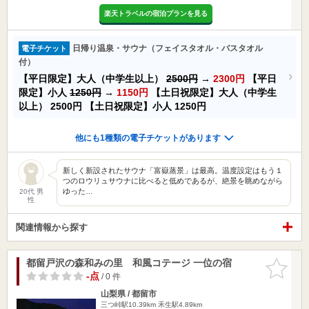
楽天トラベルの宿泊プランを見る
日帰り温泉・サウナ（フェイスタオル・バスタオル
電子チケット
付）
【平日限定】大人（中学生以上）
2500円
→
2300円
【平日
限定】小人
1250円
→
1150円
【土日祝限定】大人（中学生
以上）
2500円
【土日祝限定】小人
1250円
他にも1種類の電子チケットがあります
新しく新設されたサウナ「富嶽蒸景」は最高。温度設定はもう１
つのロウリュサウナに比べると低めであるが、絶景を眺めながら
ゆった…
20代 男
性
関連情報から探す
都留戸沢の森和みの里 和風コテージ 一位の宿
お気に入
りに追加
-点
/ 0 件
山梨県 / 都留市
三つ峠駅10.39km
禾生駅4.89km