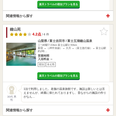
楽天トラベルの宿泊プランを見る
関連情報から探す
鐘山苑
お気に入
りに追加
4.2点
/ 4 件
山梨県 / 富士吉田市 / 富士五湖鐘山温泉
三つ峠駅7.03km
富士山駅2.50km
新宿 →（JR中央線）→ 大月 →（富士急行線）→ 富士山駅
約2時…
営業時間
入浴料金 ～
宿泊
冷え性
楽天トラベルの宿泊プランを見る
1泊で利用しました。老舗の温泉旅館です。施設は新しいとは言
えませんが、綺麗に保たれておりますし、昔ながらの施設の作り
がなん…
30代 男
性
関連情報から探す