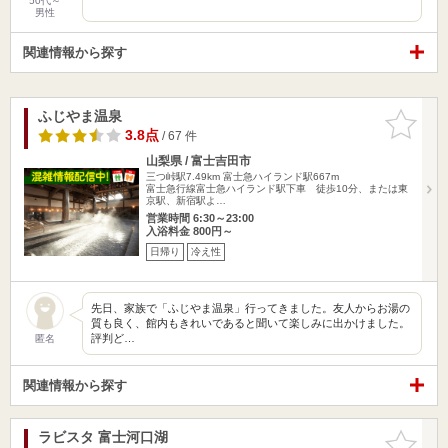
50代～
男性
関連情報から探す
ふじやま温泉
お気に入
りに追加
3.8点
/ 67 件
山梨県 / 富士吉田市
三つ峠駅7.49km
富士急ハイランド駅667m
富士急行線富士急ハイランド駅下車 徒歩10分、または東
京駅、新宿駅よ…
営業時間 6:30～23:00
入浴料金 800円～
日帰り
冷え性
先日、家族で「ふじやま温泉」行ってきました。友人からお湯の
質も良く、館内もきれいであると聞いて楽しみに出かけました。
評判ど…
匿名
関連情報から探す
ラビスタ 富士河口湖
お気に入