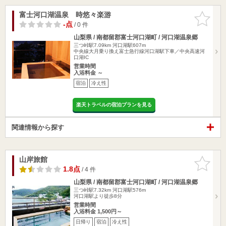
富士河口湖温泉 時悠々楽游
お気に入
りに追加
-点
/ 0 件
山梨県 / 南都留郡富士河口湖町 / 河口湖温泉郷
三つ峠駅7.09km
河口湖駅607m
中央線大月乗り換え富士急行線河口湖駅下車／中央高速河
口湖IC
営業時間
入浴料金 ～
宿泊
冷え性
楽天トラベルの宿泊プランを見る
関連情報から探す
山岸旅館
お気に入
りに追加
1.8点
/ 4 件
山梨県 / 南都留郡富士河口湖町 / 河口湖温泉郷
三つ峠駅7.32km
河口湖駅576m
河口湖駅より徒歩8分
営業時間
入浴料金 1,500円～
日帰り
宿泊
冷え性