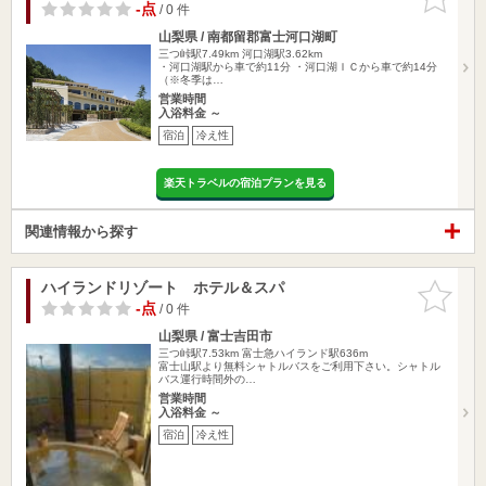
りに追加
-点
/ 0 件
山梨県 / 南都留郡富士河口湖町
三つ峠駅7.49km
河口湖駅3.62km
・河口湖駅から車で約11分 ・河口湖ＩＣから車で約14分
（※冬季は…
営業時間
入浴料金 ～
宿泊
冷え性
楽天トラベルの宿泊プランを見る
関連情報から探す
ハイランドリゾート ホテル＆スパ
お気に入
りに追加
-点
/ 0 件
山梨県 / 富士吉田市
三つ峠駅7.53km
富士急ハイランド駅636m
富士山駅より無料シャトルバスをご利用下さい。シャトル
バス運行時間外の…
営業時間
入浴料金 ～
宿泊
冷え性