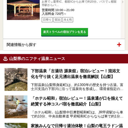
お車で→最寄IC、都留ICからお車で約20分。バスで→都留
市駅からバ…
営業時間 10:00～21:00
入浴料金 720円～
日帰り
宿泊
冷え性
楽天トラベルの宿泊プランを見る
関連情報から探す
山梨県のニフティ温泉ニュース
下部温泉「古湯坊 源泉舘」宿泊レビュー！混浴文
化を守り抜く足元湧出温泉を徹底解説【山梨】
下部温泉(山梨県身延町)は、約1300年の歴史を持つ古湯。富
士川支流の下部川に沿って温泉街を形成し、環境省指定の国
民保養温泉地でもあります。
中でも「古湯坊 源泉舘」は、戦国時代に武田信玄公も療養
「ホテル昭和」宿泊レビュー！温泉通が口を揃えて
したと伝えられる名湯の宿。最大の特徴は、令和の現代にお
絶賛する神コスパ宿を徹底紹介【山梨】
いても混浴文化が守られ、老若男女の分け隔て一切無く温泉
入浴を楽しめる点。全国的に混浴温泉は年々少しずつ減少傾
「ホテル昭和」(山梨県中巨摩郡昭和町)は、JR甲府駅から車
向にありますが、「古湯坊 源泉舘」では本来あるべき混浴
で約10分、中央自動車道 甲府昭和ICからならば車で約1分の
の姿が保たれている点に注目すべきでしょう。
場所にあるビジネスホテル。2名1室で1名あたり4,000円台
から、一人泊でも6,000円台から宿泊可能です。
今回は足元湧出の混浴温泉である「かくし湯大岩風呂」をは
家族みんなで日帰り湯治体験！山梨の竜王ラドン温