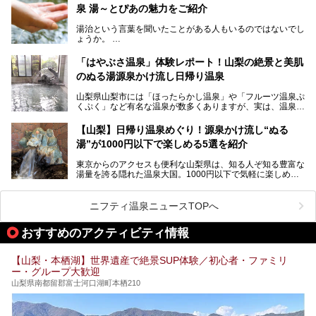
じめ、湯治棟である「別館神泉」を中心に「古湯坊 源泉
泉 湯～とぴあの魅力をご紹介
しかし、最大の魅力は“温泉そのもの”でしょう。自家源泉を
舘」の全貌を徹底紹介します。
所有し、豪快に源泉かけ流しで提供。泡付きのある重曹泉系
湯治という言葉を聞いたことがある人もいるのではないでし
統の単純温泉は、入浴すると実にサッパリ爽快。日帰り入浴
ょうか。
不可なこともあり、全国の温泉ファンがこの温泉を求めて
「ホテル昭和」へ宿泊します。この価格帯のビジネスホテル
なかなか体験できない、湯治体験が日帰りでできる温浴施設
では循環濾過の沸かし湯が一般的ですが、ここは本物の極上
「はやぶさ温泉」体験レポート！山梨の絶景と美肌
が山梨にあります。
温泉。まさに価格破壊と言えるクオリティです。
のぬる湯源泉かけ流し日帰り温泉
家族みんなで楽しめる、山梨県の「竜王ラドン温泉 湯～と
今回は筆者自ら宿泊し、「ホテル昭和」の温泉をはじめ、客
山梨県山梨市には「ほったらかし温泉」や「フルーツ温泉ぷ
ぴあ」の魅力をご紹介します。
室や無料朝食などをご紹介。温泉通が口を揃えて絶賛する神
くぷく」など有名な温泉が数多くありますが、実は、温泉マ
コスパ宿の全貌を徹底解説します！
ニアがわざわざ遠方から足を運ぶ極上の日帰り温泉もあるん
───
です。今回紹介する「はやぶさ温泉」も、そのひとつ。温泉
提供元：株式会社湯ーとぴあ【PR】
【山梨】日帰り温泉めぐり！源泉かけ流し“ぬる
はもちろん、絶景や地元食材を活かしたグルメも堪能できま
この記事は株式会社湯ーとぴあのPRレポート記事です。
湯”が1000円以下で楽しめる5選を紹介
す。
「はやぶさ温泉」が多くの人を惹きつける理由を詳しく解説
東京からのアクセスも便利な山梨県は、知る人ぞ知る豊富な
します。
湯量を誇る隠れた温泉大国。1000円以下で気軽に楽しめ
る、極上の源泉かけ流し日帰り温泉が点在しています。しか
も、これからの季節に嬉しい、じんわりと体の芯まで温ま
る“ぬる湯”が豊富なのも魅力。今回は、湯質も抜群で心ゆく
ニフティ温泉ニュースTOPへ
までリラックスできる山梨のお得な日帰り温泉を、実際体験
した感想と共に紹介します。
おすすめのアクティビティ情報
※ぬる湯とは35℃～39℃程度の体温に近いぬるめ温泉のこ
とです。
【山梨・本栖湖】世界遺産で絶景SUP体験／初心者・ファミリ
ー・グループ大歓迎
山梨県南都留郡富士河口湖町本栖210