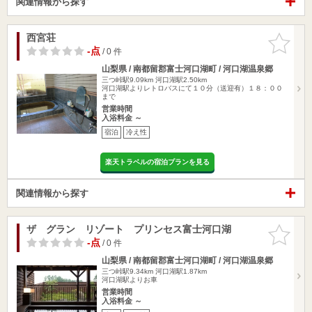
関連情報から探す
西宮荘
お気に入
りに追加
-点
/ 0 件
山梨県 / 南都留郡富士河口湖町 / 河口湖温泉郷
三つ峠駅9.09km
河口湖駅2.50km
河口湖駅よりレトロバスにて１０分（送迎有）１８：００
まで
営業時間
入浴料金 ～
宿泊
冷え性
楽天トラベルの宿泊プランを見る
関連情報から探す
ザ グラン リゾート プリンセス富士河口湖
お気に入
りに追加
-点
/ 0 件
山梨県 / 南都留郡富士河口湖町 / 河口湖温泉郷
三つ峠駅9.34km
河口湖駅1.87km
河口湖駅よりお車
営業時間
入浴料金 ～