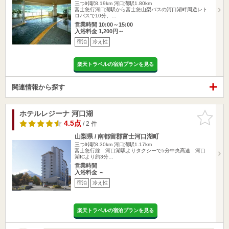
三つ峠駅8.19km
河口湖駅1.80km
富士急行河口湖駅から富士急山梨バスの河口湖畔周遊レト
ロバスで10分、…
営業時間 10:00～15:00
入浴料金 1,200円～
宿泊
冷え性
楽天トラベルの宿泊プランを見る
関連情報から探す
ホテルレジーナ 河口湖
お気に入
りに追加
4.5点
/ 2 件
山梨県 / 南都留郡富士河口湖町
三つ峠駅8.30km
河口湖駅1.17km
富士急行線 河口湖駅よりタクシーで5分中央高速 河口
湖ICより約3分…
営業時間
入浴料金 ～
宿泊
冷え性
楽天トラベルの宿泊プランを見る