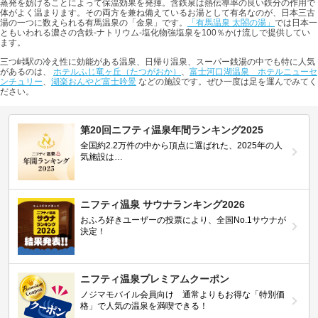
蒸発を妨げることによって保温効果を発揮。含鉄泉は熱伝導率の良い鉄分の作用で
体がよく温まります。その両方を兼ね備えているお湯として有名なのが、日本三古
湯の一つに数えられる有馬温泉の「金泉」です。
「有馬温泉 太閤の湯」
では日本一
ともいわれる濃さの含鉄-ナトリウム-塩化物強塩泉を100％かけ流しで提供してい
ます。
三つ峠駅の冷え性に効能がある温泉、日帰り温泉、スーパー銭湯の中でも特に人気
があるのは、
ホテルふじ竜ヶ丘（たつがおか）
、
富士河口湖温泉 ホテルニューセ
ンチュリー
、
湖楽おんやど富士吟景
などの施設です。ぜひ一度は足を運んでみてく
ださい。
第20回ニフティ温泉年間ランキング2025
全国約2.2万件の中から頂点に選ばれた、2025年の人
気施設は…
ニフティ温泉 サウナランキング2026
おふろ好きユーザーの投票により、全国No.1サウナが
決定！
ニフティ温泉プレミアムクーポン
ノジマモバイル会員向け 通常よりもお得な「特別価
格」で人気の温泉を満喫できる！