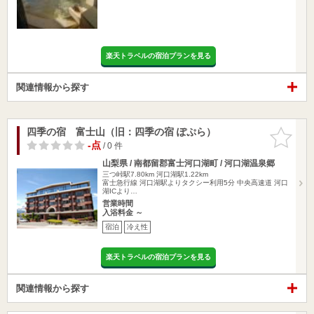
楽天トラベルの宿泊プランを見る
関連情報から探す
四季の宿 富士山（旧：四季の宿 ぽぷら）
お気に入
りに追加
-点
/ 0 件
山梨県 / 南都留郡富士河口湖町 / 河口湖温泉郷
三つ峠駅7.80km
河口湖駅1.22km
富士急行線 河口湖駅よりタクシー利用5分 中央高速道 河口
湖ICより…
営業時間
入浴料金 ～
宿泊
冷え性
楽天トラベルの宿泊プランを見る
関連情報から探す