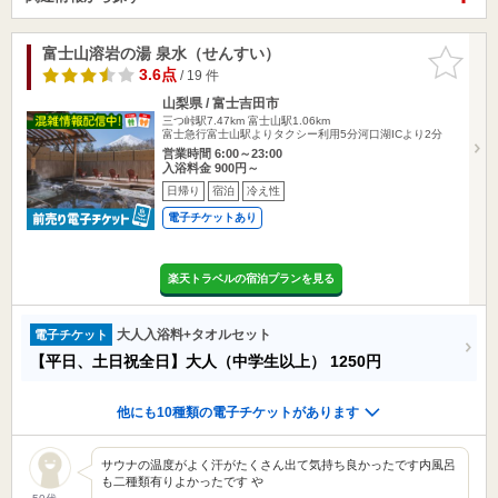
富士山溶岩の湯 泉水（せんすい）
お気に入
りに追加
3.6点
/ 19 件
山梨県 / 富士吉田市
三つ峠駅7.47km
富士山駅1.06km
富士急行富士山駅よりタクシー利用5分河口湖ICより2分
営業時間 6:00～23:00
入浴料金 900円～
日帰り
宿泊
冷え性
電子チケットあり
楽天トラベルの宿泊プランを見る
大人入浴料+タオルセット
電子チケット
【平日、土日祝全日】大人（中学生以上）
1250円
他にも10種類の電子チケットがあります
サウナの温度がよく汗がたくさん出て気持ち良かったです内風呂
も二種類有りよかったです や