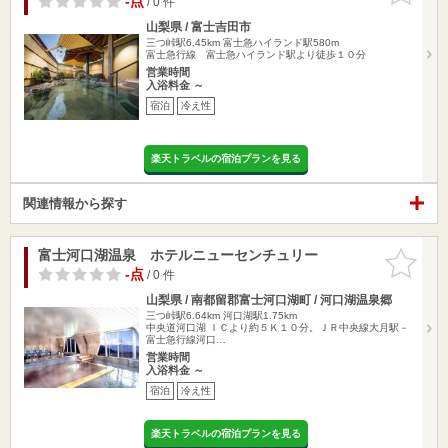
-点
/ 0 件
山梨県 / 富士吉田市
三つ峠駅6.45km
富士急ハイランド駅580m
富士急行線 富士急ハイランド駅より徒歩１０分
営業時間
入浴料金 ～
宿泊
冷え性
楽天トラベルの宿泊プランを見る
関連情報から探す
富士河口湖温泉 ホテルニューセンチュリー
お気に入
りに追加
-点
/ 0 件
山梨県 / 南都留郡富士河口湖町 / 河口湖温泉郷
三つ峠駅6.64km
河口湖駅1.75km
中央道河口湖 ＩＣより約５Ｋ１０分。ＪＲ中央線大月駅－
富士急行線河口…
営業時間
入浴料金 ～
宿泊
冷え性
楽天トラベルの宿泊プランを見る