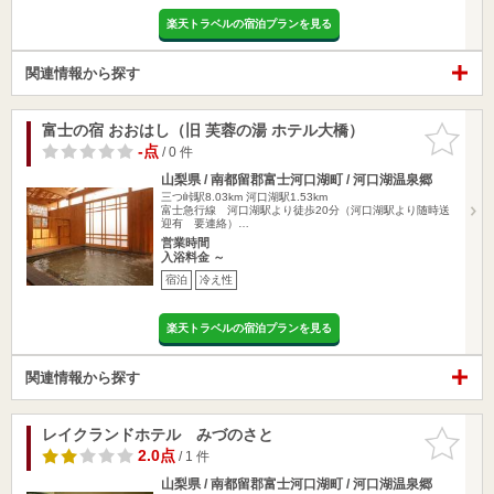
楽天トラベルの宿泊プランを見る
関連情報から探す
富士の宿 おおはし（旧 芙蓉の湯 ホテル大橋）
お気に入
りに追加
-点
/ 0 件
山梨県 / 南都留郡富士河口湖町 / 河口湖温泉郷
三つ峠駅8.03km
河口湖駅1.53km
富士急行線 河口湖駅より徒歩20分（河口湖駅より随時送
迎有 要連絡）…
営業時間
入浴料金 ～
宿泊
冷え性
楽天トラベルの宿泊プランを見る
関連情報から探す
レイクランドホテル みづのさと
お気に入
りに追加
2.0点
/ 1 件
山梨県 / 南都留郡富士河口湖町 / 河口湖温泉郷