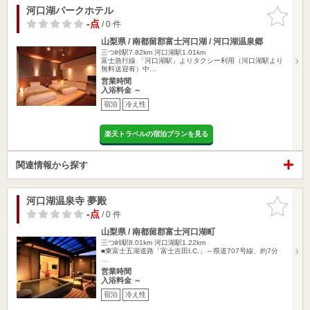
河口湖パークホテル
お気に入
りに追加
-点
/ 0 件
山梨県 / 南都留郡富士河口湖 / 河口湖温泉郷
三つ峠駅7.82km
河口湖駅1.01km
富士急行線 「河口湖駅」よりタクシー利用（河口湖駅より
無料送迎有）中…
営業時間
入浴料金 ～
宿泊
冷え性
楽天トラベルの宿泊プランを見る
関連情報から探す
河口湖温泉寺 夢殿
お気に入
りに追加
-点
/ 0 件
山梨県 / 南都留郡富士河口湖町
三つ峠駅8.01km
河口湖駅1.22km
■東富士五湖道路「富士吉田I.C.」～県道707号線、約7分
…
営業時間
入浴料金 ～
宿泊
冷え性