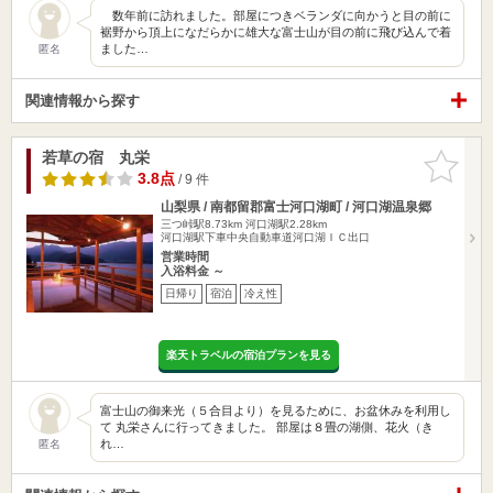
数年前に訪れました。部屋につきベランダに向かうと目の前に
裾野から頂上になだらかに雄大な富士山が目の前に飛び込んで着
ました…
匿名
関連情報から探す
若草の宿 丸栄
お気に入
りに追加
3.8点
/ 9 件
山梨県 / 南都留郡富士河口湖町 / 河口湖温泉郷
三つ峠駅8.73km
河口湖駅2.28km
河口湖駅下車中央自動車道河口湖ＩＣ出口
営業時間
入浴料金 ～
日帰り
宿泊
冷え性
楽天トラベルの宿泊プランを見る
富士山の御来光（５合目より）を見るために、お盆休みを利用し
て 丸栄さんに行ってきました。 部屋は８畳の湖側、花火（き
れ…
匿名