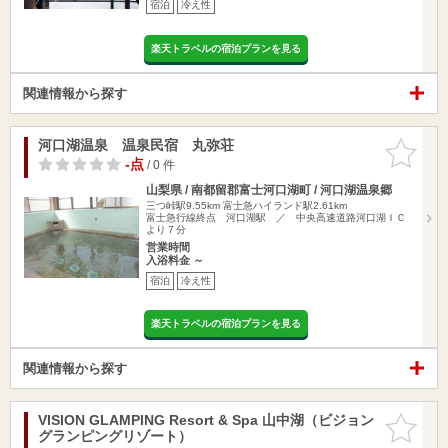
宿泊
冷え性
楽天トラベルの宿泊プランを見る
関連情報から探す
河口湖温泉 温泉民宿 丸弥荘
お気に入
りに追加
-点
/ 0 件
山梨県 / 南都留郡富士河口湖町 / 河口湖温泉郷
三つ峠駅9.55km
富士急ハイランド駅2.61km
富士急行線終点 河口湖駅 ／ 中央高速道路河口湖ＩＣ
より７分
営業時間
入浴料金 ～
宿泊
冷え性
楽天トラベルの宿泊プランを見る
関連情報から探す
VISION GLAMPING Resort & Spa 山中湖（ビジョン
お気に入
グランピングリゾート）
りに追加