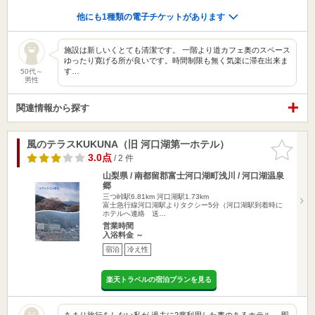
他にも1種類の電子チケットがあります
施設は新しいくとても清潔です。 一階より道カフェ奥のスペース
ゆったり寛げる所が良いです。時間制限も無く気楽に滞在出来ま
す…
50代～
男性
関連情報から探す
風のテラスKUKUNA（旧 河口湖第一ホテル）
お気に入
りに追加
3.0点
/ 2 件
山梨県 / 南都留郡富士河口湖町浅川 / 河口湖温泉
郷
三つ峠駅6.81km
河口湖駅1.73km
富士急行線河口湖駅よりタクシー5分（河口湖駅到着時に
ホテルへ連絡 送…
営業時間
入浴料金 ～
宿泊
冷え性
楽天トラベルの宿泊プランを見る
あまり旅行をしない私が 過去に2度利用した事のあるホテル。 即