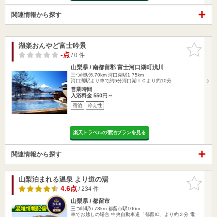
関連情報から探す
湖楽おんやど富士吟景
お気に入
りに追加
-点
/ 0 件
山梨県 / 南都留郡 富士河口湖町浅川
三つ峠駅6.70km
河口湖駅1.75km
河口湖駅より車で約5分河口湖ＩＣより約10分
営業時間
入浴料金 550円～
宿泊
冷え性
楽天トラベルの宿泊プランを見る
関連情報から探す
山梨泊まれる温泉 より道の湯
お気に入
りに追加
4.6点
/ 234 件
山梨県 / 都留市
三つ峠駅6.78km
都留市駅106m
車でお越しの場合 中央自動車道「都留IC」より約２分 電