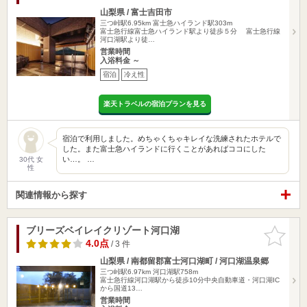
山梨県 / 富士吉田市
三つ峠駅6.95km
富士急ハイランド駅303m
富士急行線富士急ハイランド駅より徒歩５分 富士急行線
河口湖駅より徒…
営業時間
入浴料金 ～
宿泊
冷え性
楽天トラベルの宿泊プランを見る
宿泊で利用しました。めちゃくちゃキレイな洗練されたホテルで
した。また富士急ハイランドに行くことがあればココにした
い…。 …
30代 女
性
関連情報から探す
ブリーズベイレイクリゾート河口湖
お気に入
りに追加
4.0点
/ 3 件
山梨県 / 南都留郡富士河口湖町 / 河口湖温泉郷
三つ峠駅6.97km
河口湖駅758m
富士急行線河口湖駅から徒歩10分中央自動車道・河口湖IC
から国道13…
営業時間