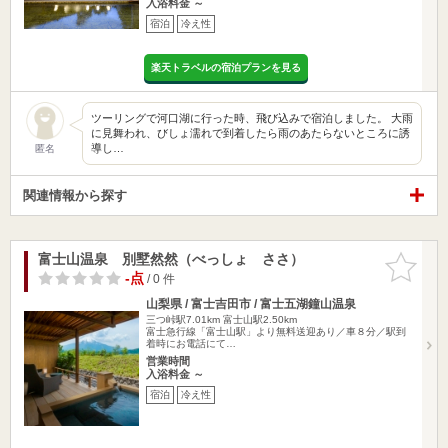
入浴料金 ～
宿泊
冷え性
楽天トラベルの宿泊プランを見る
ツーリングで河口湖に行った時、飛び込みで宿泊しました。 大雨
に見舞われ、びしょ濡れで到着したら雨のあたらないところに誘
導し…
匿名
関連情報から探す
富士山温泉 別墅然然（べっしょ ささ）
お気に入
りに追加
-点
/ 0 件
山梨県 / 富士吉田市 / 富士五湖鐘山温泉
三つ峠駅7.01km
富士山駅2.50km
富士急行線「富士山駅」より無料送迎あり／車８分／駅到
着時にお電話にて…
営業時間
入浴料金 ～
宿泊
冷え性