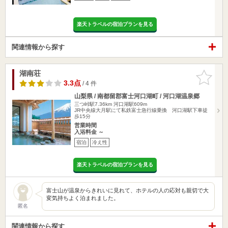
楽天トラベルの宿泊プランを見る
関連情報から探す
湖南荘
お気に入
りに追加
3.3点
/ 4 件
山梨県 / 南都留郡富士河口湖町 / 河口湖温泉郷
三つ峠駅7.36km
河口湖駅609m
JR中央線大月駅にて私鉄富士急行線乗換 河口湖駅下車徒
歩15分
営業時間
入浴料金 ～
宿泊
冷え性
楽天トラベルの宿泊プランを見る
富士山が温泉からきれいに見れて、ホテルの人の応対も親切で大
変気持ちよく泊まれました。
匿名
関連情報から探す