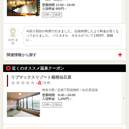
営業時間 11:00～19:00
入浴料金 900円～
日帰り
絶景
今回２回目の利用で行きました。 以前利用したより料金が安くな
っておりました。 バスタオル、タオルがついて1300円、箱根
に…
20代 女
性
関連情報から探す
近くのオススメ温泉クーポン
リブマックスリゾート箱根仙石原
-点
/ 0 件
神奈川県 / 足柄下郡箱根町 / 仙石原温泉
営業時間 8:00～24:00
入浴料金 1,200円～
日帰り
宿泊