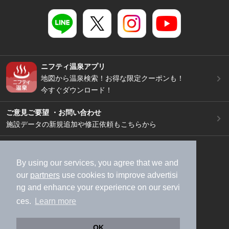
ニフティ温泉アプリ
地図から温泉検索！お得な限定クーポンも！
今すぐダウンロード！
ご意見ご要望 ・お問い合わせ
施設データの新規追加や修正依頼もこちらから
スマートフォン
/
PC
加盟店募集（資料請求）
広告出稿のご案内
By using our services, you agree that we and
our
partners
use cookies to improve advertisi
利用規約
ライフスタイルMEMBERS+規約
ng and enhance your experience on our servi
特定商取引法に基づく表記
ヘルプ
採用情報
ces.
Learn more
運営会社
個人情報保護ポリシー
©NIFTY Lifestyle Co., Ltd.
OK