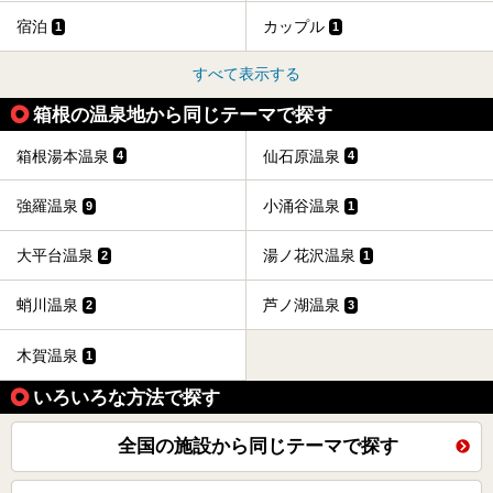
宿泊
カップル
1
1
すべて表示する
箱根の温泉地から同じテーマで探す
箱根湯本温泉
仙石原温泉
4
4
強羅温泉
小涌谷温泉
9
1
大平台温泉
湯ノ花沢温泉
2
1
蛸川温泉
芦ノ湖温泉
2
3
木賀温泉
1
いろいろな方法で探す
全国の施設から同じテーマで探す