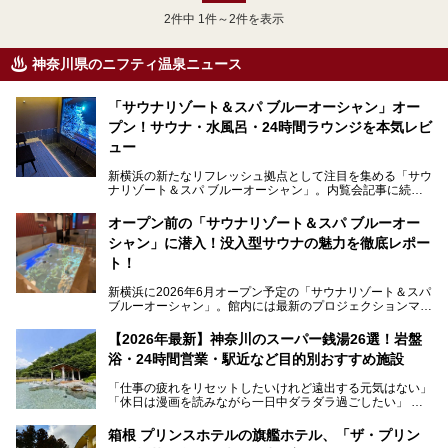
2
件中 1件～2件を表示
神奈川県のニフティ温泉ニュース
「サウナリゾート＆スパ ブルーオーシャン」オー
プン！サウナ・水風呂・24時間ラウンジを本気レビ
ュー
新横浜の新たなリフレッシュ拠点として注目を集める「サウ
ナリゾート＆スパ ブルーオーシャン」。内覧会記事に続
き、今回は実際に体験してみたリアルな様子をレポートしま
す。サウナや水風呂の気持ちよさはもちろん、リラックスス
オープン前の「サウナリゾート＆スパ ブルーオー
ペースの過ごしやすさまで徹底チェック。新横浜エリアで日
シャン」に潜入！没入型サウナの魅力を徹底レポー
常の疲れをリセットしたい人、ライブやスポーツ観戦遠征組
は必見です。
ト！
新横浜に2026年6月オープン予定の「サウナリゾート＆スパ
ブルーオーシャン」。館内には最新のプロジェクションマッ
ピングが多用され、まるで世界を旅しているかのような圧倒
的な“没入感（イマーシブ）”を体験できます。
【2026年最新】神奈川のスーパー銭湯26選！岩盤
浴・24時間営業・駅近など目的別おすすめ施設
「仕事の疲れをリセットしたいけれど遠出する元気はない」
今回は、そんな大注目の施設に一足先にお邪魔し、その全貌
「休日は漫画を読みながら一日中ダラダラ過ごしたい」
を見学させていただきました！
「子ども連れでも気兼ねなく、家事を忘れてリフレッシュし
たい」
サウナ室の中に咲き誇る桜、魚たちが泳ぐ水風呂、そしてバ
箱根 プリンスホテルの旗艦ホテル、「ザ・プリン
リのビーチを思わせる休憩スペース…。驚きの連続だった館