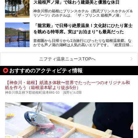
ス箱根芦ノ湖」で味わう建築美と優雅な休日
そんな「癒やされたい」という願いを叶えてくれるのが、神
内の様子をレポートします！
奈川県のスーパー銭湯。
神奈川県の箱根にプリンスホテル（西武プリンスホテルズ＆
神奈川県には、サウナや岩盤浴、一日中遊べるエンタメ施設
リゾーツ）のホテルは、「ザ・プリンス 箱根芦ノ湖」「芦
など、“非日常”を味わえるスーパー銭湯が数多く揃っていま
ノ湖畔 蛸川温泉 龍宮殿」「箱根湯の花プリンスホテル」
す。しかし、選択肢が多いからこそ「どの施設か迷ってしま
「箱根仙石原プリンスホテル」と4軒あり、今回ご紹介する
う」という人も多いはず。
「龍宮殿」で日帰り絶景温泉！文化財にひたり富士
「ザ・プリンス 箱根芦ノ湖」は、その中でもフラッグシッ
を眺める特等席。実は“お泊まり”も最高だった
プ（旗艦）に位置づけられる特別なホテルです。
そこで今回は、神奈川県内の人気施設26選を「安さ」「岩
盤浴・漫画の充実度」「景色の良さ」「高級感」「深夜営
首都圏から日帰りから1泊旅行にぴったりな箱根温泉郷。な
昭和の日本を代表する建築家の一人、村野藤吾が芦ノ湖の畔
業」「駅近」など、目的別に厳選して紹介します。
かでも芦ノ湖の湖畔は人気の高いエリアです。「絶景日帰り
に建てた桃源郷のようなホテルがここ。自家源泉の温泉や、
今の気分にぴったりの施設を見つけて、最高のリフレッシュ
温泉 龍宮殿本館」は、露天風呂から芦ノ湖と富士山の両方
こだわりぬいた食もあわせて、このホテルの魅力をレポート
時間を過ごす参考にしていただけますと幸いです。
が楽しめるまさに眺望自慢の日帰り温泉。
します。
ニフティ温泉ニュースTOPへ
そしてここは全24室の「箱根 芦ノ湖畔蛸川温泉 龍宮殿」と
───
して宿泊もできます。宿泊者は「龍宮殿本館」の営業時間に
提供元：株式会社西武・プリンスホテルズワールドワイド
おすすめのアクティビティ情報
加えて、朝6時からの宿泊者専用時間帯にも「龍宮殿本館」
【PR】
のお風呂が利用できます。
この記事はザ・プリンス 箱根芦ノ湖のPR記事です。
【神奈川・箱根】紙漉き体験〜世界でたった一つのオリジナル和
今回は日帰り温泉としての「絶景日帰り温泉 龍宮殿本館
紙を作ろう（箱根湯本駅より徒歩5分）
（以下、龍宮殿本館）」と、旅館としての「箱根 芦ノ湖畔
蛸川温泉 龍宮殿（以下、龍宮殿）」の両方の魅力をたっぷ
神奈川県足柄下郡箱根町湯本691-10 浅野ビル2階
りお伝えします！
ここは箱根神社、九頭龍神社、白龍神社、箱根元宮と箱根の
4つの神社に囲まれたパワースポットです。
───
提供元：株式会社西武・プリンスホテルズワールドワイド
【PR】
この記事は箱根 芦ノ湖畔蛸川温泉 龍宮殿のPR記事です。