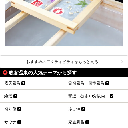
おすすめのアクティビティをもっと見る
底倉温泉の人気テーマから探す
露天風呂
貸切風呂、個室風呂
3
2
絶景
駅近（徒歩10分以内）
2
2
切り傷
冷え性
2
2
サウナ
家族風呂
1
1