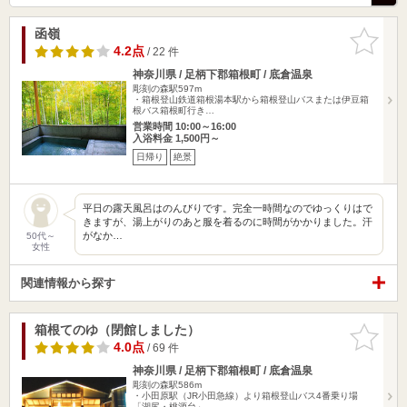
函嶺
お気に入
りに追加
4.2点
/ 22 件
神奈川県 / 足柄下郡箱根町 / 底倉温泉
彫刻の森駅597m
・箱根登山鉄道箱根湯本駅から箱根登山バスまたは伊豆箱
根バス箱根町行き…
営業時間 10:00～16:00
入浴料金 1,500円～
日帰り
絶景
平日の露天風呂はのんびりです。完全一時間なのでゆっくりはで
きますが、湯上がりのあと服を着るのに時間がかかりました。汗
がなか…
50代～
女性
関連情報から探す
箱根てのゆ（閉館しました）
お気に入
りに追加
4.0点
/ 69 件
神奈川県 / 足柄下郡箱根町 / 底倉温泉
彫刻の森駅586m
・小田原駅（JR小田急線）より箱根登山バス4番乗り場
「湖尻・桃源台」…