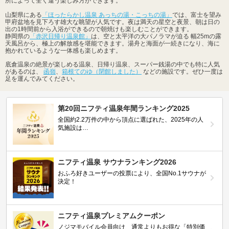
所によって全く違う楽しみ方ができます。
山梨県にある
「ほったらかし温泉 あっちの湯・こっちの湯」
では、富士を望み
甲府盆地を見下ろす雄大な眺望が人気です。夜は満天の星空と夜景、朝は日の
出の1時間前から入浴ができるので朝焼けも楽しむことができます。
静岡県の
「赤沢日帰り温泉館」
は、空と太平洋の大パノラマが迫る 幅25mの露
天風呂から、極上の解放感を堪能できます。湯舟と海面が一続きになり、海に
抱かれているような一体感も楽しめます。
底倉温泉の絶景が楽しめる温泉、日帰り温泉、スーパー銭湯の中でも特に人気
があるのは、
函嶺
、
箱根てのゆ（閉館しました）
などの施設です。ぜひ一度は
足を運んでみてください。
第20回ニフティ温泉年間ランキング2025
全国約2.2万件の中から頂点に選ばれた、2025年の人
気施設は…
ニフティ温泉 サウナランキング2026
おふろ好きユーザーの投票により、全国No.1サウナが
決定！
ニフティ温泉プレミアムクーポン
ノジマモバイル会員向け 通常よりもお得な「特別価