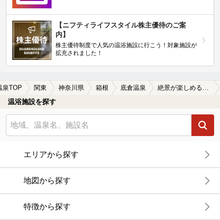
【ニフティライフスタイル株主優待のご案
内】
株主優待制度で人気の温浴施設に行こう！対象施設が
拡充されました！
温泉TOP
関東
神奈川県
箱根
底倉温泉
絶景が楽しめる底倉温泉の温泉、日帰り温泉、スーパー銭湯おすすめ
温浴施設を探す
エリアから探す
地図から探す
特徴から探す