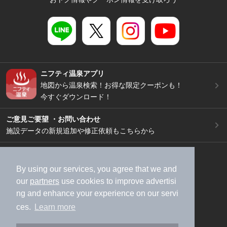
ニフティ温泉アプリ
地図から温泉検索！お得な限定クーポンも！
今すぐダウンロード！
ご意見ご要望 ・お問い合わせ
施設データの新規追加や修正依頼もこちらから
スマートフォン
/
PC
加盟店募集（資料請求）
広告出稿のご案内
By using our services, you agree that we and
our
partners
use cookies to improve advertisi
利用規約
ライフスタイルMEMBERS+規約
ng and enhance your experience on our servi
特定商取引法に基づく表記
ヘルプ
採用情報
ces.
Learn more
運営会社
個人情報保護ポリシー