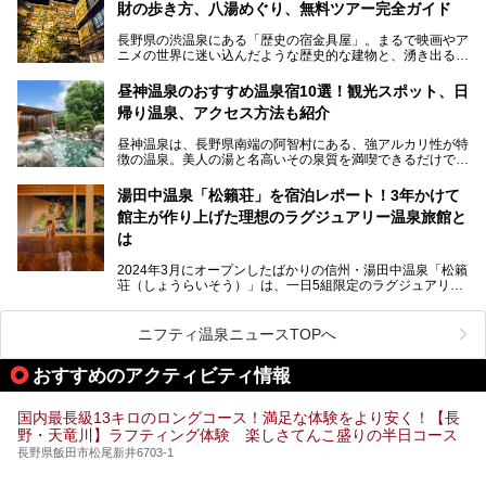
財の歩き方、八湯めぐり、無料ツアー完全ガイド
長野県の渋温泉にある「歴史の宿金具屋」。まるで映画やア
ニメの世界に迷い込んだような歴史的な建物と、湧き出る温
泉の恵みが魅力のお宿です。せっかく泊まるなら、その魅力
を隅々まで楽しみたいですよね。この記事では、金具屋での
昼神温泉のおすすめ温泉宿10選！観光スポット、日
滞在を最高の思い出にするための「楽しみ方」を徹底的にご
帰り温泉、アクセス方法も紹介
紹介します！
昼神温泉は、長野県南端の阿智村にある、強アルカリ性が特
徴の温泉。美人の湯と名高いその泉質を満喫できるだけでな
く、日本一の星空鑑賞ができる注目の温泉地です。
昼神温泉では、朝市などの観光スポットや、信州名物のおや
湯田中温泉「松籟荘」を宿泊レポート！3年かけて
きを楽しめるグルメスポットなど、観光を楽しむにはぴった
館主が作り上げた理想のラグジュアリー温泉旅館と
りの場所が豊富にあります。
この記事では、昼神温泉での滞在を充実させる宿泊施設や日
は
帰り温泉、見どころ満載の観光・グルメスポットに加え、ア
クセス方法も順に紹介します。
2024年3月にオープンしたばかりの信州・湯田中温泉「松籟
荘（しょうらいそう）」は、一日5組限定のラグジュアリー
温泉旅館。全室が源泉掛け流しの露天風呂、庭園付きで、プ
ライベートに楽しめる非日常感が味わえます。また宿泊者は
道向かいの「よろづや」の大浴場「桃山風呂」や共同浴場の
ニフティ温泉ニュースTOPへ
「湯田中大湯」も利用ができます。
おすすめのアクティビティ情報
極上のお湯に浸り上質なお料理に舌鼓、特別な日に泊まりた
い湯田中温泉「松籟荘」を、実際に宿泊した目線で紹介しま
す。
国内最長級13キロのロングコース！満足な体験をより安く！【長
野・天竜川】ラフティング体験 楽しさてんこ盛りの半日コース
長野県飯田市松尾新井6703-1