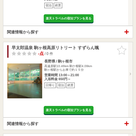
宿泊
絶景
楽天トラベルの宿泊プランを見る
関連情報から探す
早太郎温泉 駒ヶ根高原リトリート すずらん颯
お気に入
りに追加
-点
/ 0 件
長野県 / 駒ヶ根市
高遠原駅10.46km
駒ケ根駅4.09km
駒ヶ根駅からお車で約１５分
営業時間 13:00～21:00
入浴料金 650円～
日帰り
宿泊
絶景
楽天トラベルの宿泊プランを見る
関連情報から探す