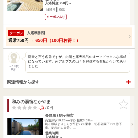
入浴料金 750円～
日帰り
絶景
クーポンあり
入浴料割引
クーポン
通常
750円
→
650円（100円お得！）
露天と言う名前ですが、内湯と露天風呂のオーソドックスな構成
になっています。南アルプスの山々を解説する看板が付けてあり
ました…
～10代
男性
関連情報から探す
和みの湯宿なかやま
お気に入
りに追加
-点
/ 0 件
長野県 / 駒ヶ根市
高遠原駅10.26km
駒ケ根駅3.59km
駒ヶ根駅よりしらび平行バス乗車、切石公園下バス停下
車、徒歩約１０分。…
営業時間
入浴料金 ～