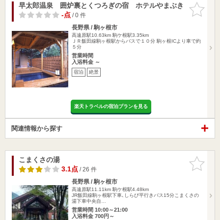
早太郎温泉 囲炉裏とくつろぎの宿 ホテルやまぶき
お気に入
りに追加
-点
/ 0 件
長野県 / 駒ヶ根市
高遠原駅10.63km
駒ケ根駅3.35km
ＪＲ飯田線駒ヶ根駅からバスで１０分 駒ヶ根ICより車で約
５分
営業時間
入浴料金 ～
宿泊
絶景
楽天トラベルの宿泊プランを見る
関連情報から探す
こまくさの湯
お気に入
りに追加
3.1点
/ 26 件
長野県 / 駒ヶ根市
高遠原駅11.11km
駒ケ根駅4.48km
JR飯田線駒ヶ根駅下車､しらび平行きバス15分こまくさの
湯下車中央自…
営業時間 10:00～21:00
入浴料金 700円～