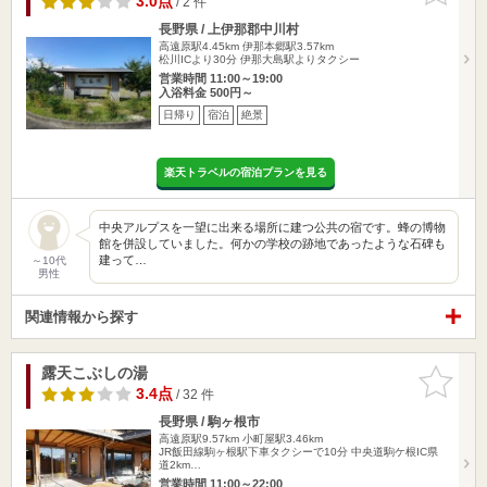
3.0点
/ 2 件
長野県 / 上伊那郡中川村
高遠原駅4.45km
伊那本郷駅3.57km
松川ICより30分 伊那大島駅よりタクシー
営業時間 11:00～19:00
入浴料金 500円～
日帰り
宿泊
絶景
楽天トラベルの宿泊プランを見る
中央アルプスを一望に出来る場所に建つ公共の宿です。蜂の博物
館を併設していました。何かの学校の跡地であったような石碑も
建って…
～10代
男性
関連情報から探す
露天こぶしの湯
お気に入
りに追加
3.4点
/ 32 件
長野県 / 駒ヶ根市
高遠原駅9.57km
小町屋駅3.46km
JR飯田線駒ヶ根駅下車タクシーで10分 中央道駒ケ根IC県
道2km…
営業時間 11:00～22:00