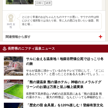
日帰り
絶景
とにかく常連のおばちゃんたちのマナーが悪い。サウナの中は特
にひどく場所取りは当たり前、常に人の悪口を言いたい放題、黙
浴と場…
30代 女
性
関連情報から探す
長野県のニフティ温泉ニュース
サルに会える温泉地！地獄谷野猿公苑でほっこり冬
の旅
サルが温泉に浸かっているのをテレビで目にして、「どこに
あるんだろう？」と思ったことがある人も多いでしょう。
この微笑ましい光景は、長野県にある「地獄谷野猿公苑」で
「熊の湯温泉 熊の湯ホテル」神秘のエメラルドグ
見られるもので、野生のサルが雪景色の中で温泉に浸かる姿
リーンのお湯は万座と並ぶ極上硫黄泉
を間近で観察できます。
長野県下高井郡山ノ内町の志賀高原にある「熊の湯温泉 熊
本記事では、地獄谷野猿公苑の魅力や見どころ、サルと温泉
の湯ホテル」。最大の特徴は、なんといっても神秘的なエメ
との関係性、地獄谷周辺の観光スポットについて紹介しま
ラルドグリーンのお湯。この美しいお湯に魅了され、何度も
す。サルを観察した後にほっこりと浸かれる温泉も紹介する
リピートするファンも多い温泉です。冬はスキーと一緒に楽
ので、野生のサルを観察する貴重な自然体験と温泉をあわせ
「歴史の宿 金具屋」を120%楽しむ！登録有形文化
しみたい極上の温泉を紹介します。
て楽しみたい人は、ぜひ参考にしてください。