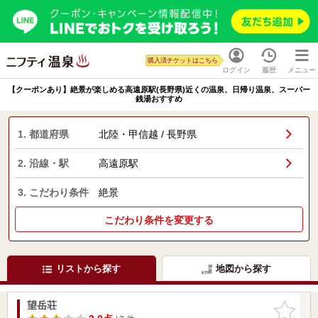
購入済チケットはこちら
ログイン
履歴
メニュー
【クーポンあり】絶景が楽しめる高遠原駅(長野県)近くの温泉、日帰り温泉、スーパー
銭湯おすすめ
1. 都道府県
北陸・甲信越 / 長野県
2. 沿線・駅
高遠原駅
3. こだわり条件
絶景
こだわり条件を変更する
リストから探す
地図から探す
望岳荘
お気に入
りに追加