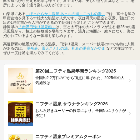
露天風呂から見える絶景は様々で、富士山や海、美しい雪や紅葉など……、場
所によって全く違う楽しみ方ができます。
山梨県にある
「ほったらかし温泉 あっちの湯・こっちの湯」
では、富士を望み
甲府盆地を見下ろす雄大な眺望が人気です。夜は満天の星空と夜景、朝は日の
出の1時間前から入浴ができるので朝焼けも楽しむことができます。
静岡県の
「赤沢日帰り温泉館」
は、空と太平洋の大パノラマが迫る 幅25mの露
天風呂から、極上の解放感を堪能できます。湯舟と海面が一続きになり、海に
抱かれているような一体感も楽しめます。
高遠原駅の絶景が楽しめる温泉、日帰り温泉、スーパー銭湯の中でも特に人気
があるのは、
望岳荘
、
露天こぶしの湯
、
和みの湯宿なかやま
などの施設です。
ぜひ一度は足を運んでみてください。
第20回ニフティ温泉年間ランキング2025
全国約2.2万件の中から頂点に選ばれた、2025年の人
気施設は…
ニフティ温泉 サウナランキング2026
おふろ好きユーザーの投票により、全国No.1サウナが
決定！
ニフティ温泉プレミアムクーポン