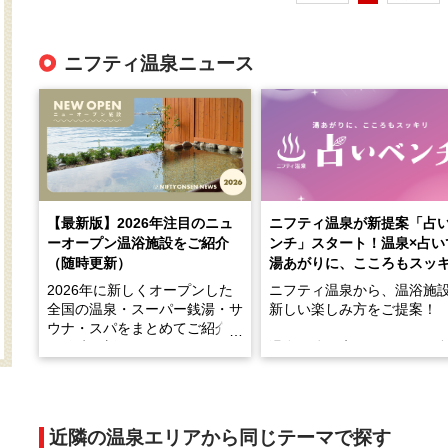
ニフティ温泉ニュース
【最新版】2026年注目のニュ
ニフティ温泉が新提案「占
ーオープン温浴施設をご紹介
ンチ」スタート！温泉×占い
（随時更新）
湯あがりに、こころもスッ
2026年に新しくオープンした
ニフティ温泉から、温浴施
全国の温泉・スーパー銭湯・サ
新しい楽しみ方をご提案！
ウナ・スパをまとめてご紹介！
※随時更新しています
温泉で体を癒したあとに、
でこころもスッキリ──そん
天然温泉や露天風呂、注目のサ
新体験が楽しめる「占いベ
ウナなど、こだわりの魅力がつ
チ」を展開中♨
まったスポットが続々登場して
近隣の温泉エリアから同じテーマで探す
います。
手相やタロットなど気軽に