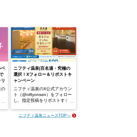
いベ
ニフティ温泉|百名湯・究極の
で
選択！Xフォロー＆リポストキ
キリ
ャンペーン
設の
ニフティ温泉のX公式アカウン
ト（@niftyonsen）をフォロー
し、指定投稿をリポストする
占い
と、抽選で各回26（ふろ）名
な
様（合計260名様）に選べるe-
ニフティ温泉ニュースTOPへ
ン
GIFT500円分をプレゼントい
たします。
楽し