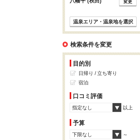
八幡平 (秋田)
変更
温泉エリア・温泉地を選択
検索条件を変更
目的別
日帰り / 立ち寄り
宿泊
口コミ評価
指定なし
以上
予算
下限なし
～