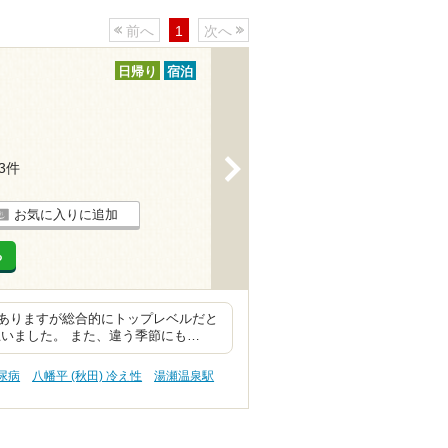
前へ
1
次へ
日帰り
宿泊
>
13件
お気に入りに追加
る
ありますが総合的にトップレベルだと
いました。 また、違う季節にも…
糖尿病
八幡平 (秋田) 冷え性
湯瀬温泉駅