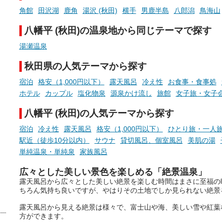
現地取材記事もあわせて紹介し
める占いで、“ととのう”お
角館
田沢湖
鹿角
湯沢 (秋田)
横手
男鹿半島
八郎潟
鳥海山
ていますので、気になる施設は
時間を、もっと特別に。
ぜひチェックして次のおでかけ
八幡平 (秋田)の温泉地から同じテーマで探す
先の参考にしてみてください
ね。
湯瀬温泉
秋田県の人気テーマから探す
宿泊
格安（1,000円以下）
露天風呂
冷え性
お食事・食事処
ホテル
カップル
塩化物泉
源泉かけ流し
旅館
女子旅・女子
八幡平 (秋田)の人気テーマから探す
宿泊
冷え性
露天風呂
格安（1,000円以下）
ひとり旅・一人
駅近（徒歩10分以内）
サウナ
貸切風呂、個室風呂
美肌の湯
単純温泉・単純泉
家族風呂
広々とした美しい景色を楽しめる「絶景温泉」
露天風呂から広々とした美しい絶景を楽しむ時間はまさに至福の
ちろん気持ち良いですが、やはりその土地でしか見られない絶景
露天風呂から見える絶景は様々で、富士山や海、美しい雪や紅葉
方ができます。