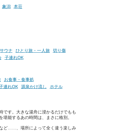
ふろ
象潟
本荘
サウナ
ひとり旅・一人旅
切り傷
会
子連れOK
旅
お食事・食事処
子連れOK
源泉かけ流し
ホテル
時です。大きな湯舟に浸かるだけでもも
を堪能するあの時間は、まさに格別。
など……、場所によって全く違う楽しみ