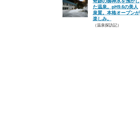
奇跡の御神水を沸かし
た温泉。pH9.6の美人
泉質。本格オープンが
楽しみ。
（温泉探訪記）