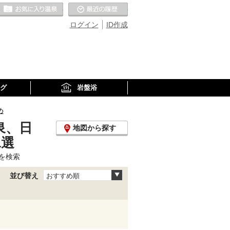
お気に入りの温泉
最近の履歴
ログイン
ID作成
グ
岩盤浴
め
泉、日
地図から探す
1選
を検索
並び替え
おすすめ順