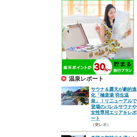
温泉レポート
サウナ＆露天が劇的進
化「極楽湯 羽生温
泉」！リニューアルで
登場のバレルサウナや
女性専用エリアをレポ
ート
（突レポ）