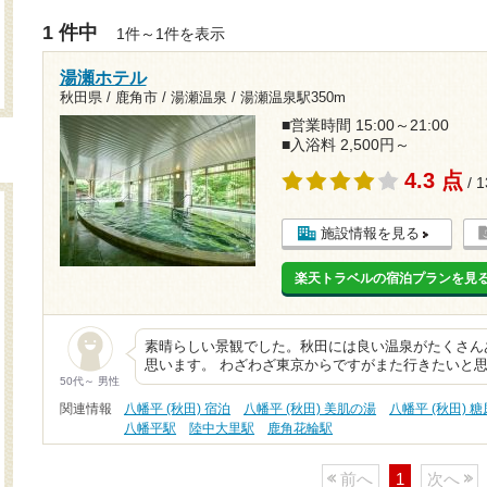
1 件中
1件～1件を表示
湯瀬ホテル
秋田県 / 鹿角市 / 湯瀬温泉 /
湯瀬温泉駅350m
■営業時間 15:00～21:00
■入浴料 2,500円～
4.3 点
/ 
施設情報を見る
楽天トラベルの宿泊プランを見
素晴らしい景観でした。秋田には良い温泉がたくさん
思います。 わざわざ東京からですがまた行きたいと思
50代～ 男性
関連情報
八幡平 (秋田) 宿泊
八幡平 (秋田) 美肌の湯
八幡平 (秋田) 
八幡平駅
陸中大里駅
鹿角花輪駅
前へ
1
次へ