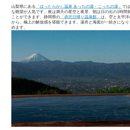
山梨県にある
「ほったらかし温泉 あっちの湯・こっちの湯」
で
な眺望が人気です。夜は満天の星空と夜景、朝は日の出の1時間
ことができます。静岡県の
「赤沢日帰り温泉館」
は、空と太平洋
から、極上の解放感を堪能できます。湯舟と海面が一続きになり
めます。