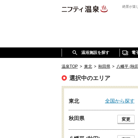
絶景が楽
温浴施設を探す
電
温泉TOP
>
東北
>
秋田県
>
八幡平 (秋田
選択中のエリア
全国から探す
東北
秋田県
変更