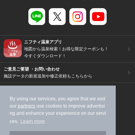
ニフティ温泉アプリ
地図から温泉検索！お得な限定クーポンも！
今すぐダウンロード！
ご意見ご要望 ・お問い合わせ
施設データの新規追加や修正依頼もこちらから
スマートフォン
/
PC
加盟店募集（資料請求）
広告出稿のご案内
By using our services, you agree that we and
our
partners
use cookies to improve advertisi
利用規約
ライフスタイルMEMBERS+規約
ng and enhance your experience on our servi
特定商取引法に基づく表記
ヘルプ
採用情報
ces.
Learn more
運営会社
個人情報保護ポリシー
©NIFTY Lifestyle Co., Ltd.