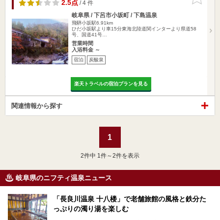
りに追加
2.5点
/ 4 件
岐阜県 / 下呂市小坂町 / 下島温泉
飛騨小坂駅6.91km
ひだ小坂駅より車15分東海北陸道関インターより県道58
号、国道41号…
営業時間
入浴料金 ～
宿泊
炭酸泉
楽天トラベルの宿泊プランを見る
関連情報から探す
1
2
件中 1件～2件を表示
岐阜県のニフティ温泉ニュース
「長良川温泉 十八楼」で老舗旅館の風格と鉄分た
っぷりの濁り湯を楽しむ