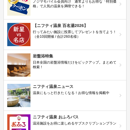
ノジマモバイル会員向け 通常よりもお得な「特別価
格」で人気の温泉を満喫できる！
【ニフティ温泉 百名湯2026】
行ってみたい施設に投票してプレゼントを当てよう！
（全10回開催 / 合計260名様）
岩盤浴特集
日本全国の岩盤浴情報だけをピックアップ。まとめて
検索！
ニフティ温泉ニュース
温泉にもっと行きたくなる！お得な情報を掲載中
ニフティ温泉 おふろパス
温浴施設をお得に楽しめるサブスクリプションプラン