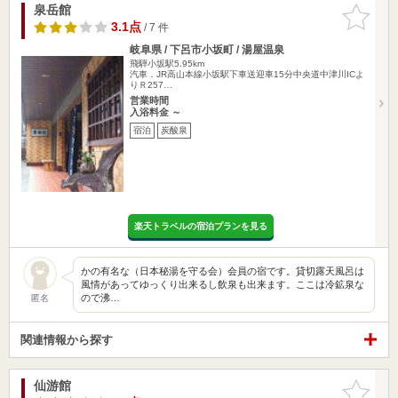
泉岳館
お気に入
りに追加
3.1点
/ 7 件
岐阜県 / 下呂市小坂町 / 湯屋温泉
飛騨小坂駅5.95km
汽車．JR高山本線小坂駅下車送迎車15分中央道中津川ICよ
りＲ257…
営業時間
入浴料金 ～
宿泊
炭酸泉
楽天トラベルの宿泊プランを見る
かの有名な（日本秘湯を守る会）会員の宿です。貸切露天風呂は
風情があってゆっくり出来るし飲泉も出来ます。ここは冷鉱泉な
ので沸…
匿名
関連情報から探す
仙游館
お気に入