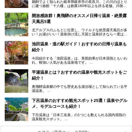
鵜飼でよく知られた岐阜県岐阜市の長良川。この川のほとり
に建つ旅館「十八楼」は創業160年以上を誇る老舗。川側の
客室からは長良川を一望、温泉はインパクトのある赤褐色の
濁り湯で、地産地消にこだわった食事も定評があります。
開放感抜群！奥飛騨のオススメ日帰り温泉・絶景露
天風呂5選
そして大浴場は日帰り入浴もできるんですよ。泊まりでも日
帰りでも楽しめる「十八楼」を、周辺の川原町の町並みや、
北アルプスのふもとに位置し、ワイルドな絶景露天風呂が多
岐阜の手仕事に触れる旅とともに楽しんでみてはいかがでし
い！お湯がいい！源泉掛け流し天国と温泉好きなら一度は行
ょう！
きたいと思う岐阜県の奥飛騨温泉郷。
───
池田温泉・道の駅ガイド！おすすめの日帰り温泉も
「平湯温泉」「福地温泉」「新平湯温泉」「栃尾温泉」「新
提供元：岐阜県【PR】
紹介！
穂高温泉」と5つの温泉地を総称して奥飛騨温泉郷と呼びま
この記事は岐阜県のPR記事です。
すが、この中でも気軽に日帰りで楽しめる開放感抜群の露天
今回紹介する「池田温泉」は、美肌効果が日本屈指ともいわ
風呂を5ヶ所ご紹介したいと思います。いずれも素晴らしい
れ、根強い人気がある温泉地です。
温泉ですよ！
岐阜県にあり、名古屋からは日帰りで、東京や大阪からなら
温泉旅として利用することができます。
平湯温泉とは？おすすめの温泉や観光スポットをご
紹介！
池田温泉には道の駅があるなど、温泉、観光、買い物と、さ
まざまな楽しみ方が可能です。
奥飛騨温泉郷の中でも歴史ある湯治場として知られている平
そんな池田温泉の魅力を詳しく紹介していきます！
湯温泉。
岐阜県と長野県を結ぶ安房トンネルの開通以来、東京方面か
らの利用客も増え、ますます賑わいを見せています。そこで
下呂温泉のおすすめ観光スポット25選！温泉やグル
今回は、平湯温泉の観光スポットとおすすめの温泉施設を紹
メ、モデルコースも紹介！
介します。気になる温泉をぜひチェックしてみてください。
下呂温泉は「日本三名泉」の1つにも数えられる国内屈指の
温泉観光スポット。
訪れる際には美肌で知られるお湯とあわせて、当地ならでは
のグルメを楽しんだり、周辺にある名所にも足を伸ばしたり
したいもの。