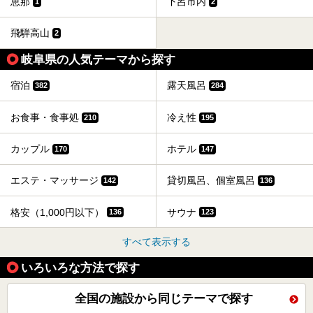
恵那
下呂市内
1
2
飛騨高山
2
岐阜県の人気テーマから探す
宿泊
露天風呂
382
284
お食事・食事処
冷え性
210
195
カップル
ホテル
170
147
エステ・マッサージ
貸切風呂、個室風呂
142
136
格安（1,000円以下）
サウナ
136
123
すべて表示する
いろいろな方法で探す
全国の施設から同じテーマで探す