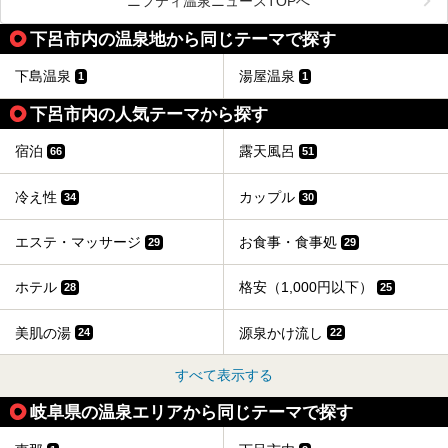
ニフティ温泉ニュースTOPへ
本記事では、下呂温泉エリアにあるおすすめの観光スポット
下呂市内の温泉地から同じテーマで探す
をご紹介するとともに散策する際のモデルコースもご提案。
下呂温泉観光をたっぷりとガイドします！
下島温泉
湯屋温泉
1
1
下呂市内の人気テーマから探す
宿泊
露天風呂
66
51
冷え性
カップル
34
30
エステ・マッサージ
お食事・食事処
29
29
ホテル
格安（1,000円以下）
28
25
美肌の湯
源泉かけ流し
24
22
すべて表示する
岐阜県の温泉エリアから同じテーマで探す