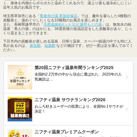
く、身体を内側からポカポカと温めてくれるので、湯上り後も湯冷めしにくい
近年人気のお風呂です。
埼玉県草加市にある「
竜泉寺の湯 草加谷塚店
」では、趣向を凝らした4種類の
炭酸泉と、湯めぐりしたくなる10種類のお風呂を楽しめます。
また、長崎県諫早市の「
天然温泉&ホットヨガ 諫早もとの湯
」は、無加水の純
温泉「美人の湯」のほかにも、36度前後の低温設定をした炭酸泉があり、じっ
くり温まることができます。
下呂市内の炭酸泉が楽しめる温泉、日帰り温泉、スーパー銭湯の中でも特に人
気があるのは、
泉岳館
、
仙游館
などの施設です。ぜひ一度は足を運んでみてく
ださい。
第20回ニフティ温泉年間ランキング2025
全国約2.2万件の中から頂点に選ばれた、2025年の人
気施設は…
ニフティ温泉 サウナランキング2026
おふろ好きユーザーの投票により、全国No.1サウナが
決定！
ニフティ温泉プレミアムクーポン