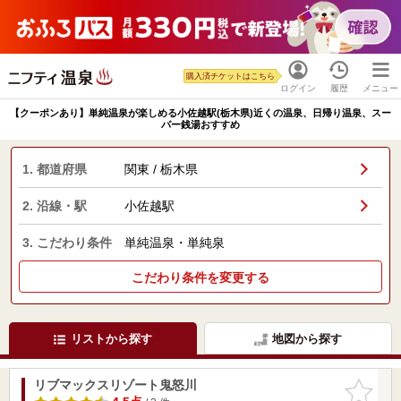
購入済チケットはこちら
ログイン
履歴
メニュー
【クーポンあり】単純温泉が楽しめる小佐越駅(栃木県)近くの温泉、日帰り温泉、スー
パー銭湯おすすめ
1. 都道府県
関東 / 栃木県
2. 沿線・駅
小佐越駅
3. こだわり条件
単純温泉・単純泉
こだわり条件を変更する
リストから探す
地図から探す
リブマックスリゾート鬼怒川
お気に入
りに追加