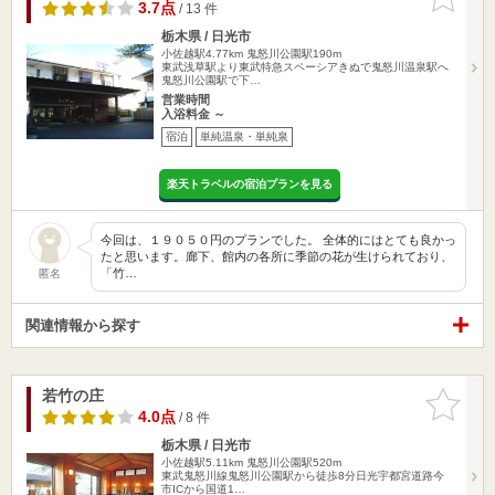
りに追加
3.7点
/ 13 件
栃木県 / 日光市
小佐越駅4.77km
鬼怒川公園駅190m
東武浅草駅より東武特急スペーシアきぬで鬼怒川温泉駅へ
鬼怒川公園駅で下…
営業時間
入浴料金 ～
宿泊
単純温泉・単純泉
楽天トラベルの宿泊プランを見る
今回は、１９０５０円のプランでした。 全体的にはとても良かっ
たと思います。廊下、館内の各所に季節の花が生けられており、
「竹…
匿名
関連情報から探す
若竹の庄
お気に入
りに追加
4.0点
/ 8 件
栃木県 / 日光市
小佐越駅5.11km
鬼怒川公園駅520m
東武鬼怒川線鬼怒川公園駅から徒歩8分日光宇都宮道路今
市ICから国道1…