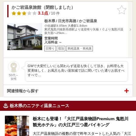
かご岩温泉旅館（閉館しました）
お気に入
りに追加
3.1点
/ 10 件
栃木県 / 日光市高徳 / かご岩温泉
小佐越駅4.05km
大桑駅1.84km
東武鬼怒川線新高徳駅より送迎有り矢板ＩＣより鬼怒川温
泉方面へ25km…
営業時間
入浴料金 ～
日帰り
宿泊
単純温泉・単純泉
GWで大変忙しいにも関わらず送迎も快くして頂き、お料理も大
変美味しく、お風呂も良い湯加減で話に聞いていた通りお肌すべ
すべで…
50代～
女性
関連情報から探す
栃木県のニフティ温泉ニュース
栃木にも登場！「大江戸温泉物語Premium 鬼怒川
観光ホテル」の大江戸三つ星バイキング
大江戸温泉物語の複数の宿で昨年スタートした人気の「大江