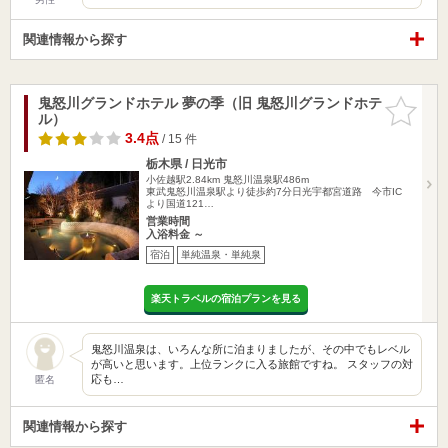
関連情報から探す
鬼怒川グランドホテル 夢の季（旧 鬼怒川グランドホテ
お気に入
ル）
りに追加
3.4点
/ 15 件
栃木県 / 日光市
小佐越駅2.84km
鬼怒川温泉駅486m
東武鬼怒川温泉駅より徒歩約7分日光宇都宮道路 今市IC
より国道121…
営業時間
入浴料金 ～
宿泊
単純温泉・単純泉
楽天トラベルの宿泊プランを見る
鬼怒川温泉は、いろんな所に泊まりましたが、その中でもレベル
が高いと思います。上位ランクに入る旅館ですね。 スタッフの対
応も…
匿名
関連情報から探す