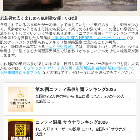
老若男女広く楽しめる低刺激な優しいお湯
含有されている温泉成分が一定値にまで達していない「単純温泉」は、刺激が少な
く、高齢者から子どもまで誰でも安心して楽しめるお湯です。その優しい泉質から
湯あたりもしにくいという特徴があります。「ニフティ温泉」年間ランキングで連
続全国1位を獲得した人気施設
「美楽温泉 SPA-HERBS（スパハーブス）」
では、
肌のクレンジング効果もあるアルカリ性単純温泉に浸かることが可能。
また、静岡県三島市にある
「ゆうだい温泉」
では、霊峰富士山と、駿河湾から伊豆
半島まで一望できる大展望露天風呂で肌ざわりがやさしいアルカリ性単純温泉が楽
しめます。
小佐越駅の単純温泉が楽しめる温泉、日帰り温泉、スーパー銭湯の中でも特に人気
があるのは、
リブマックスリゾート鬼怒川
、
鬼怒川温泉 自然浴 離れの湯 あけび
、
鬼怒川開運仁王尊プラザ
などの施設です。ぜひ一度は足を運んでみてください。
第20回ニフティ温泉年間ランキング2025
全国約2.2万件の中から頂点に選ばれた、2025年の人
気施設は…
ニフティ温泉 サウナランキング2026
おふろ好きユーザーの投票により、全国No.1サウナが
決定！