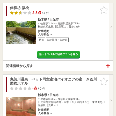
佳祥坊 福松
お気に入
りに追加
2.8点
/ 4 件
栃木県 / 日光市
小佐越駅3.14km
鬼怒川温泉駅715m
私鉄東武鬼怒川温泉駅より徒歩12分
営業時間
入浴料金 ～
宿泊
単純温泉・単純泉
楽天トラベルの宿泊プランを見る
関連情報から探す
鬼怒川温泉 ペット同室宿泊パイオニアの宿 きぬ川
お気に入
国際ホテル
りに追加
-点
/ 0 件
栃木県 / 日光市
小佐越駅3.66km
鬼怒川公園駅953m
日光宇都宮有料道路・今市ＩＣより約３０分 東武鬼怒川
温泉駅（浅草～１…
営業時間
入浴料金 ～