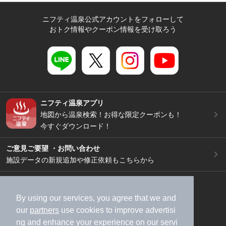
ニフティ温泉公式アカウントをフォローして
おトク情報やクーポン情報を受け取ろう
ニフティ温泉アプリ
地図から温泉検索！お得な限定クーポンも！
今すぐダウンロード！
ご意見ご要望 ・お問い合わせ
施設データの新規追加や修正依頼もこちらから
スマートフォン
/
PC
加盟店募集（資料請求）
広告出稿のご案内
By using our services, you agree that we and
our
partners
use cookies to improve advertisi
利用規約
ライフスタイルMEMBERS+規約
ng and enhance your experience on our servi
特定商取引法に基づく表記
ヘルプ
採用情報