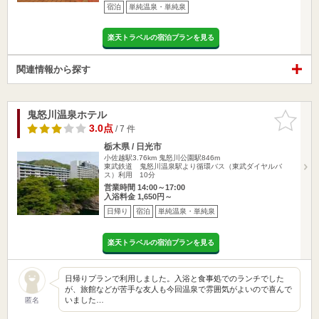
宿泊
単純温泉・単純泉
楽天トラベルの宿泊プランを見る
関連情報から探す
鬼怒川温泉ホテル
お気に入
りに追加
3.0点
/ 7 件
栃木県 / 日光市
小佐越駅3.76km
鬼怒川公園駅846m
東武鉄道 鬼怒川温泉駅より循環バス（東武ダイヤルバ
ス）利用 10分
営業時間 14:00～17:00
入浴料金 1,650円～
日帰り
宿泊
単純温泉・単純泉
楽天トラベルの宿泊プランを見る
日帰りプランで利用しました。入浴と食事処でのランチでした
が、旅館などが苦手な友人も今回温泉で雰囲気がよいので喜んで
いました…
匿名