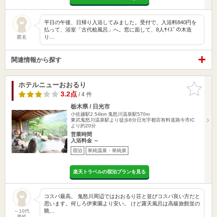
平日の午後、日帰り入浴してみました。受付で、入浴料840円を
払って、浴室「古代桧風呂」へ。窓に面して、8人ｻｲｽﾞの木造
り…
匿名
関連情報から探す
ホテルニューおおるり
お気に入
りに追加
3.2点
/ 4 件
栃木県 / 日光市
小佐越駅2.54km
鬼怒川温泉駅570m
東武鬼怒川温泉駅より徒歩8分日光宇都宮有料道路今市IC
より約20分
営業時間
入浴料金 ～
宿泊
単純温泉・単純泉
楽天トラベルの宿泊プランを見る
コスパ最高。 鬼怒川周辺ではおおるり荘と並びコスパ良い方だと
思います。何しろ伊東園より安い。 けど露天風呂は高級旅館並の
眺…
～10代
男性