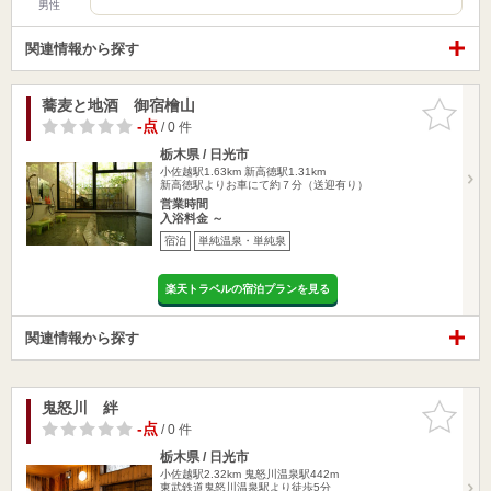
男性
関連情報から探す
蕎麦と地酒 御宿檜山
お気に入
りに追加
-点
/ 0 件
栃木県 / 日光市
小佐越駅1.63km
新高徳駅1.31km
新高徳駅よりお車にて約７分（送迎有り）
営業時間
入浴料金 ～
宿泊
単純温泉・単純泉
楽天トラベルの宿泊プランを見る
関連情報から探す
鬼怒川 絆
お気に入
りに追加
-点
/ 0 件
栃木県 / 日光市
小佐越駅2.32km
鬼怒川温泉駅442m
東武鉄道鬼怒川温泉駅より徒歩5分