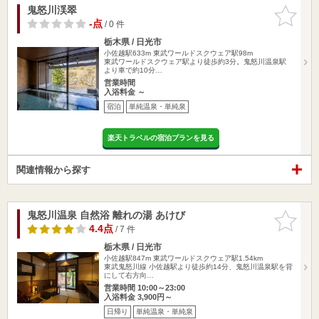
鬼怒川渓翠
お気に入
りに追加
-点
/ 0 件
栃木県 / 日光市
小佐越駅633m
東武ワールドスクウェア駅98m
東武ワールドスクウェア駅より徒歩約3分。鬼怒川温泉駅
より車で約10分…
営業時間
入浴料金 ～
宿泊
単純温泉・単純泉
楽天トラベルの宿泊プランを見る
関連情報から探す
鬼怒川温泉 自然浴 離れの湯 あけび
お気に入
りに追加
4.4点
/ 7 件
栃木県 / 日光市
小佐越駅847m
東武ワールドスクウェア駅1.54km
東武鬼怒川線 小佐越駅より徒歩約14分、鬼怒川温泉駅を背
にして右方向…
営業時間 10:00～23:00
入浴料金 3,900円～
日帰り
単純温泉・単純泉