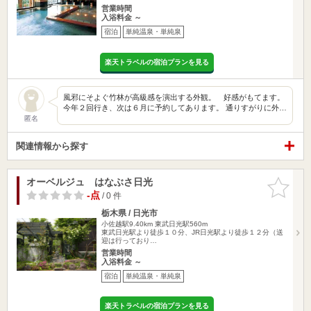
営業時間
入浴料金 ～
宿泊
単純温泉・単純泉
楽天トラベルの宿泊プランを見る
風邪にそよぐ竹林が高級感を演出する外観。 好感がもてます。
今年２回行き、次は６月に予約してあります。 通りすがりに外…
匿名
関連情報から探す
オーベルジュ はなぶさ日光
お気に入
りに追加
-点
/ 0 件
栃木県 / 日光市
小佐越駅9.40km
東武日光駅560m
東武日光駅より徒歩１０分、JR日光駅より徒歩１２分（送
迎は行っており…
営業時間
入浴料金 ～
宿泊
単純温泉・単純泉
楽天トラベルの宿泊プランを見る