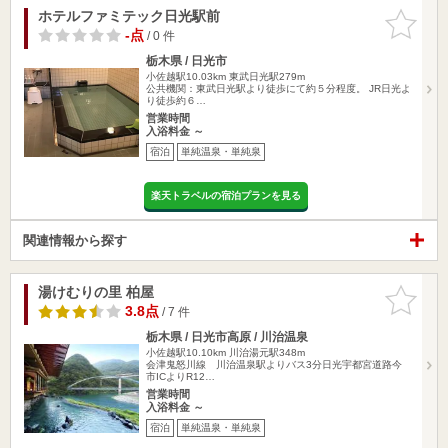
ホテルファミテック日光駅前
お気に入
りに追加
-点
/ 0 件
栃木県 / 日光市
小佐越駅10.03km
東武日光駅279m
公共機関：東武日光駅より徒歩にて約５分程度。 JR日光よ
り徒歩約６…
営業時間
入浴料金 ～
宿泊
単純温泉・単純泉
楽天トラベルの宿泊プランを見る
関連情報から探す
湯けむりの里 柏屋
お気に入
りに追加
3.8点
/ 7 件
栃木県 / 日光市高原 / 川治温泉
小佐越駅10.10km
川治湯元駅348m
会津鬼怒川線 川治温泉駅よりバス3分日光宇都宮道路今
市ICよりR12…
営業時間
入浴料金 ～
宿泊
単純温泉・単純泉