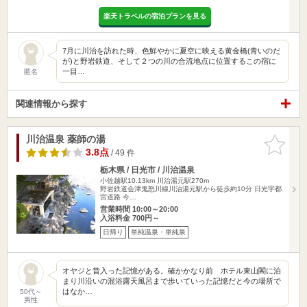
楽天トラベルの宿泊プランを見る
7月に川治を訪れた時、色鮮やかに夏空に映える黄金橋(青いのだ
が)と野岩鉄道、そして２つの川の合流地点に位置するこの宿に
一目…
匿名
関連情報から探す
川治温泉 薬師の湯
お気に入
りに追加
3.8点
/ 49 件
栃木県 / 日光市 / 川治温泉
小佐越駅10.13km
川治湯元駅270m
野岩鉄道会津鬼怒川線川治湯元駅から徒歩約10分 日光宇都
宮道路 今…
営業時間 10:00～20:00
入浴料金 700円～
日帰り
単純温泉・単純泉
オヤジと昔入った記憶がある。確かかなり前 ホテル東山閣に泊
まり川沿いの混浴露天風呂まで歩いていった記憶だと今の場所で
はなか…
50代～
男性