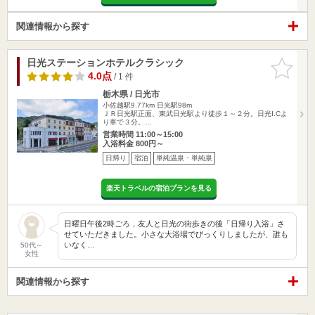
関連情報から探す
日光ステーションホテルクラシック
お気に入
りに追加
4.0点
/ 1 件
栃木県 / 日光市
小佐越駅9.77km
日光駅98m
ＪＲ日光駅正面、東武日光駅より徒歩１～２分。日光I.Cよ
り車で３分。…
営業時間 11:00～15:00
入浴料金 800円～
日帰り
宿泊
単純温泉・単純泉
楽天トラベルの宿泊プランを見る
日曜日午後2時ごろ，友人と日光の街歩きの後「日帰り入浴」さ
せていただきました。小さな大浴場でびっくりしましたが、誰も
いなく…
50代～
女性
関連情報から探す