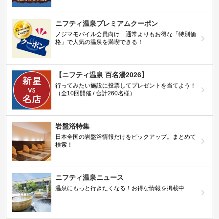
ニフティ温泉プレミアムクーポン
ノジマモバイル会員向け 通常よりもお得な「特別価
格」で人気の温泉を満喫できる！
【ニフティ温泉 百名湯2026】
行ってみたい施設に投票してプレゼントを当てよう！
（全10回開催 / 合計260名様）
岩盤浴特集
日本全国の岩盤浴情報だけをピックアップ。まとめて
検索！
ニフティ温泉ニュース
温泉にもっと行きたくなる！お得な情報を掲載中