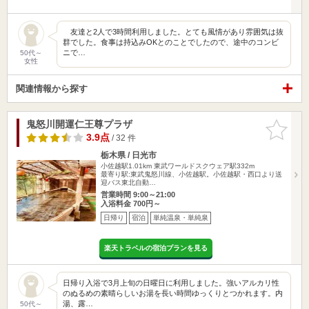
友達と2人で3時間利用しました。とても風情があり雰囲気は抜
群でした。食事は持込みOKとのことでしたので、途中のコンビ
ニで…
50代～
女性
関連情報から探す
鬼怒川開運仁王尊プラザ
お気に入
りに追加
3.9点
/ 32 件
栃木県 / 日光市
小佐越駅1.01km
東武ワールドスクウェア駅332m
最寄り駅:東武鬼怒川線、小佐越駅。小佐越駅・西口より送
迎バス東北自動…
営業時間 9:00～21:00
入浴料金 700円～
日帰り
宿泊
単純温泉・単純泉
楽天トラベルの宿泊プランを見る
日帰り入浴で3月上旬の日曜日に利用しました。強いアルカリ性
のぬるめの素晴らしいお湯を長い時間ゆっくりとつかれます。内
湯、露…
50代～