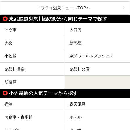
メインとなる天然温泉のお風呂をはじめ、リラックスエリア
ニフティ温泉ニュースTOPへ
やキッズエリア、カフェレストランなど、施設の隅々までチ
ェックしてきました！
この記事では、塩原温泉の概要や魅力とともに、おすすめの
東武鉄道鬼怒川線の駅から同じテーマで探す
宿泊施設と観光・グルメスポット、日帰り温泉を順に紹介し
ます。
下今市
大谷向
塩原温泉で、いつもの温泉旅行とは一味違う旅行体験をして
みませんか。
大桑
新高徳
小佐越
東武ワールドスクウェア
鬼怒川温泉
鬼怒川公園
新藤原
小佐越駅の人気テーマから探す
宿泊
露天風呂
お食事・食事処
ホテル