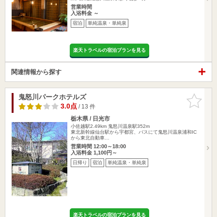
営業時間
入浴料金 ～
宿泊
単純温泉・単純泉
楽天トラベルの宿泊プランを見る
関連情報から探す
鬼怒川パークホテルズ
お気に入
りに追加
3.0点
/ 13 件
栃木県 / 日光市
小佐越駅2.49km
鬼怒川温泉駅352m
東北新幹線仙台駅から宇都宮、バスにて鬼怒川温泉浦和IC
から東北自動車…
営業時間 12:00～18:00
入浴料金 1,100円～
日帰り
宿泊
単純温泉・単純泉
楽天トラベルの宿泊プランを見る