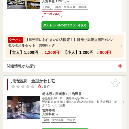
入浴料金 1,200円～
日帰り
宿泊
単純温泉・単純泉
クーポンあり
楽天トラベルの宿泊プランを見る
【日光市にお住まいの方限定！】日帰り温泉入浴料+レン
クーポン
タルタオルセット 300円引き
【大人】
1,500円
→
1,200円
【小人】
1,200円
→
900円
関連情報から探す
川治温泉 金型かわじ荘
お気に入
りに追加
-点
/ 0 件
栃木県 / 日光市 / 川治温泉
小佐越駅10.41km
川治湯元駅564m
野岩鉄道会津鬼怒川線／東武線快速電車・川治湯元駅～徒
歩７分（「川治湯…
営業時間
入浴料金 ～
宿泊
単純温泉・単純泉