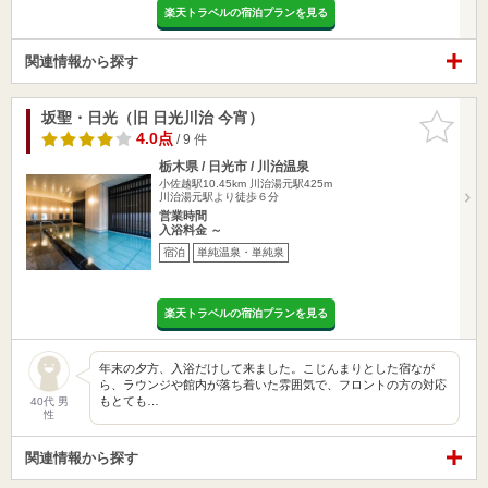
楽天トラベルの宿泊プランを見る
関連情報から探す
坂聖・日光（旧 日光川治 今宵）
お気に入
りに追加
4.0点
/ 9 件
栃木県 / 日光市 / 川治温泉
小佐越駅10.45km
川治湯元駅425m
川治湯元駅より徒歩６分
営業時間
入浴料金 ～
宿泊
単純温泉・単純泉
楽天トラベルの宿泊プランを見る
年末の夕方、入浴だけして来ました。こじんまりとした宿なが
ら、ラウンジや館内が落ち着いた雰囲気で、フロントの方の対応
もとても…
40代 男
性
関連情報から探す