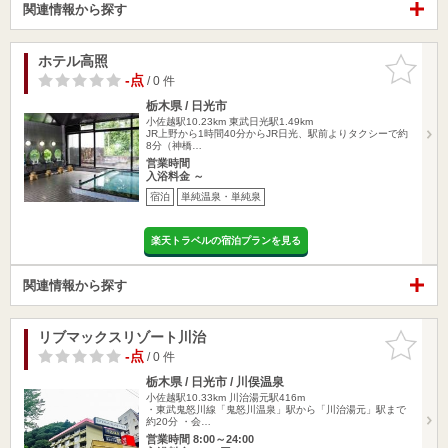
関連情報から探す
ホテル高照
お気に入
りに追加
-点
/ 0 件
栃木県 / 日光市
小佐越駅10.23km
東武日光駅1.49km
JR上野から1時間40分からJR日光、駅前よりタクシーで約
8分（神橋…
営業時間
入浴料金 ～
宿泊
単純温泉・単純泉
楽天トラベルの宿泊プランを見る
関連情報から探す
リブマックスリゾート川治
お気に入
りに追加
-点
/ 0 件
栃木県 / 日光市 / 川俣温泉
小佐越駅10.33km
川治湯元駅416m
・東武鬼怒川線「鬼怒川温泉」駅から「川治湯元」駅まで
約20分 ・会…
営業時間 8:00～24:00