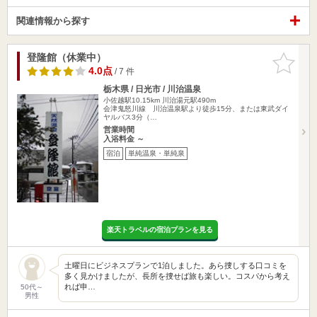
関連情報から探す
登隆館（休業中）
お気に入
りに追加
4.0点
/ 7 件
栃木県 / 日光市 / 川治温泉
小佐越駅10.15km
川治湯元駅490m
会津鬼怒川線 川治温泉駅より徒歩15分、または東武ダイ
ヤルバス3分（…
営業時間
入浴料金 ～
宿泊
単純温泉・単純泉
楽天トラベルの宿泊プランを見る
土曜日にビジネスプランで1泊しました。あら捜しする口コミを
多く見かけましたが、長所を捜せば旅も楽しい。コスパから考え
れば申…
50代～
男性