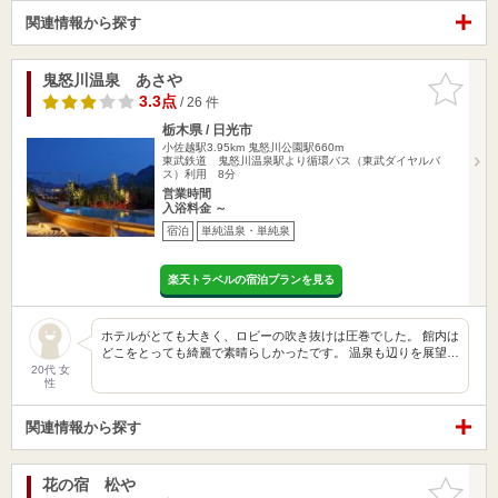
関連情報から探す
鬼怒川温泉 あさや
お気に入
りに追加
3.3点
/ 26 件
栃木県 / 日光市
小佐越駅3.95km
鬼怒川公園駅660m
東武鉄道 鬼怒川温泉駅より循環バス（東武ダイヤルバ
ス）利用 8分
営業時間
入浴料金 ～
宿泊
単純温泉・単純泉
楽天トラベルの宿泊プランを見る
ホテルがとても大きく、ロビーの吹き抜けは圧巻でした。 館内は
どこをとっても綺麗で素晴らしかったです。 温泉も辺りを展望…
20代 女
性
関連情報から探す
花の宿 松や
お気に入