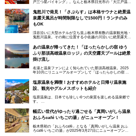
戸三つ星バイキング」。なんと栃木県日光市の「大江戸温泉
物語Premium 鬼怒川観光ホテル」でも始まっています。
鬼怒川で発見！「さぷらす」は本格サウナと絶景温
ここは首都圏から1泊で行きやすい鬼怒川温泉の渓流沿いに
泉露天風呂が時間制限なしで1500円！ランチのみ
建つホテルで、バイキングの他にも天然温泉の大浴場とサウ
ナ、フリーフローサービスのラウンジなど館内で楽しめるス
もOK
ポットがたくさんあり、3世代旅行やグループ旅行にもぴっ
たり。
渓谷沿いに大型ホテルが立ち並ぶ栃木県有数の温泉観光地・
鬼怒川温泉。その南に位置する小佐越の川沿いに絶景露天風
そんな「大江戸温泉物語Premium 鬼怒川観光ホテル」の魅
呂と本格サウナが自慢の「さぷらす」はあります。
力を詳しく紹介しちゃいます。
あの温泉が帰ってきた！「ほったらかしの宿 ゆう
こだわりのサウナ、掛け流しの水風呂、天然温泉の露天風
ふり那須高雄温泉ロッジ」の天空露天プールは絶景
呂、食事処、休憩室など備えて、決して大規模施設ではあり
───
ませんが、鬼怒川温泉観光の行き帰りに、はたまたサウナで
掛け流し
提供元：大江戸温泉物語ホテルズ＆リゾーツ株式会社【P
一日リフレッシュするための目的地に！ぜひオススメしたい
R】
スポットです。時間制限も無いので1人1,500円でひがな一
名湯と温泉ファンによく知られていた那須高雄温泉。2025
この記事は大江戸温泉物語Premium 鬼怒川観光ホテルのPR
日サウナや温泉を楽しんでお昼も食べてごろごろできちゃい
年10月にリニューアルオープンして「ほったらかしの宿 ゆ
記事です。
ますよ。
うふり那須高雄温泉ロッジ」として新たなスタートを切りま
した。
塩原温泉を満喫！おすすめホテルと日帰り温泉施
那須湯本の温泉街から少し離れた静かな環境、一軒宿ゆえに
設、観光やグルメスポットも紹介
許される露天風呂からの絶景、日帰り入浴や素泊まりで気楽
に温泉が楽しめるこちらのお宿をさっそく取材してきまし
塩原温泉は、日本でも珍しい6つの泉質を楽しめる温泉郷で
た。
す。
2名1室利用で1人あたり4,500円～と、思い立ったらすぐに
泊まりに行かれるお手頃価格も嬉しいです。
栃木県の北部にある箒川のほとりに11の温泉地が点在し、
───
幅広い世代がゆったり過ごせる「真岡いがしら温泉
古くから多くの人々から癒やしの場として愛されてきまし
提供元：アイコニア・ホスピタリティ株式会社【PR】
おふろcafé いちごの湯」がニューオープン！
た。
この記事はほったらかしの宿 ゆうふり那須高雄温泉ロッジ
のPR記事です。
栃木県初の「おふろcafé」となる「真岡いがしら温泉 おふ
温泉に加えて、豊かな自然を感じられる観光スポットや、こ
ろcafé いちごの湯」が2025年3月27日にニューオープンす
こでしか味わえないご当地グルメなど、多彩な魅力がある北
るとのことで、プレオープン期間に早速訪問。
関東の人気温泉地です。