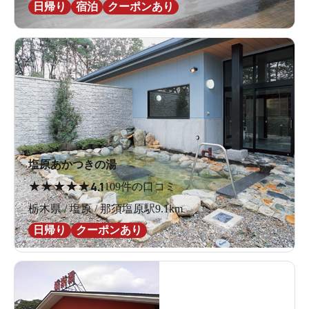
日帰り
宿泊
クーポンあり
塩原あかつきの湯
★
★
★
★
★
4.1
109件の口コミ
栃木県 / 塩原 / 那須塩原駅9.1km
日帰り
クーポンあり