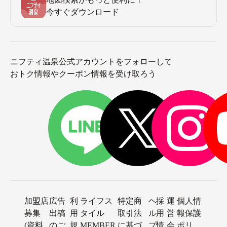
今すぐダウンロード
ニフティ温泉公式アカウントをフォローして
おトク情報やクーポン情報を受け取ろう
加盟店
広告
利
ライフス
特定商
ヘ
採
運
個人情
募集
出稿
用
タイル
取引法
ル
用
営
報保護
(資料
のご
規
MEMBER
に基づ
プ
情
会
ポリ