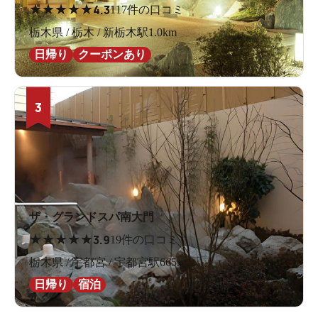
★
★
★
★
★
4.3
117件の口コミ
栃木県 / 栃木 / 新栃木駅1.0km
日帰り
クーポンあり
3
ザ・グランドスパ南大門
★
★
★
★
★
3.9
19件の口コミ
栃木県 / 宇都宮 / 宇都宮駅665m
日帰り
宿泊