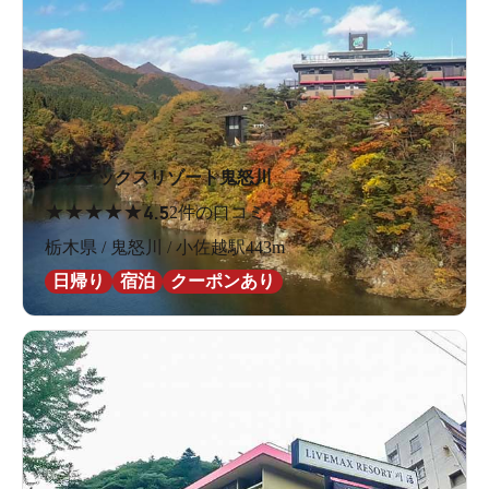
リブマックスリゾート鬼怒川
★
★
★
★
★
4.5
2件の口コミ
栃木県 / 鬼怒川 / 小佐越駅443m
日帰り
宿泊
クーポンあり