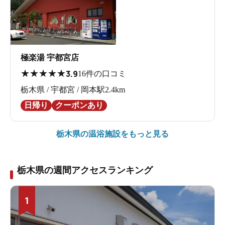
極楽湯 宇都宮店
★
★
★
★
★
3.9
16件の口コミ
栃木県 / 宇都宮 / 岡本駅2.4km
日帰り
クーポンあり
栃木県の
温浴施設をもっと見る
栃木県の週間アクセスランキング
1