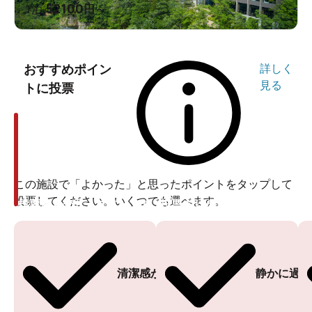
52100
1泊
円～
おすすめポイン
詳しく
見る
トに投票
この施設で「よかった」と思ったポイントをタップして
投票してください。いくつでも選べます。
投票ありがとうございます
投票ありがとうございます
清潔感がある
静かに過ご