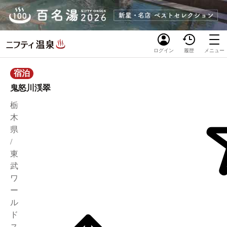
ログイン
履歴
メニュー
宿泊
鬼怒川渓翠
栃
木
県
/
東
武
ワ
ー
ル
ド
ス