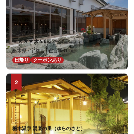
宮の街道温泉 江戸遊
★
★
★
★
★
4.6
626件の口コミ
栃木県 / 宇都宮 / 雀宮駅3.0km
日帰り
クーポンあり
2
栃木温泉 湯楽の里（ゆらのさと）