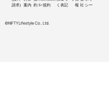
請求)
案内
約
S+規約
く表記
報
社
シー
©NIFTY Lifestyle Co., Ltd.