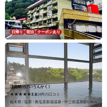
リブマックスリゾート川治
★
★
★
★
★
0.0
0件の口コミ
栃木県 / 日光 / 川俣温泉 / 川治湯元駅419m
日帰り
宿泊
クーポンあり
渓雲閣（けいうんかく）
★
★
★
★
★
3.8
24件の口コミ
栃木県 / 塩原 / 奥塩原新湯温泉 / 中三依温泉駅6.9km