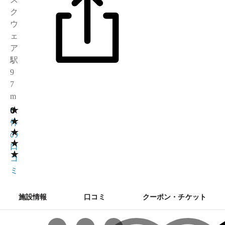
ク
ウ
ェ
ア
駅
9
7
m
★
0
0
★
件
★
の
★
口
★
コ
ミ
施設情報
口コミ
クーポン・チケット