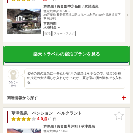
群馬県 / 吾妻郡中之条町 / 尻焼温泉
群馬大津駅10.64km
JR吾妻線 長野原草津口駅よりバス利用約40分 花敷温泉下
車 徒歩約…
営業時間
入浴料金 ～
宿泊
スキー・スノボ
楽天トラベルの宿泊プランを見る
名物の川の温泉に一番近い宿 川の温泉はら冬なので、徒歩5分程
の指定の大浴場しか入れなかったが、夏は宿の側の流れでも入れ
る…
50代～
男性
関連情報から探す
草津温泉 ペンション ベルクラント
お気に入
りに追加
4.0点
/ 1 件
群馬県 / 吾妻郡草津町 / 草津温泉
群馬大津駅7.51km