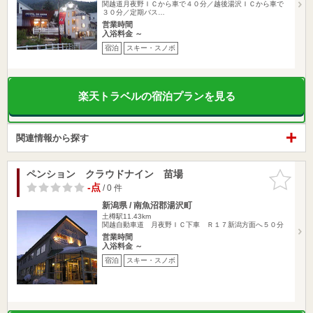
関越道月夜野ＩＣから車で４０分／越後湯沢ＩＣから車で
３０分／定期バス…
営業時間
入浴料金 ～
宿泊
スキー・スノボ
楽天トラベルの宿泊プランを見る
関連情報から探す
ペンション クラウドナイン 苗場
お気に入
りに追加
-点
/ 0 件
新潟県 / 南魚沼郡湯沢町
土樽駅11.43km
関越自動車道 月夜野ＩＣ下車 Ｒ１７新潟方面へ５０分
営業時間
入浴料金 ～
宿泊
スキー・スノボ