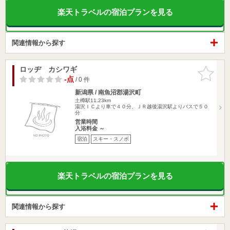
楽天トラベルの宿泊プランを見る
関連情報から探す
ロッヂ カシワギ
お気に入
りに追加
-点
/ 0 件
新潟県 / 南魚沼郡湯沢町
土樽駅11.23km
湯沢ＩＣより車で４０分、ＪＲ越後湯沢駅よりバスで５０
分
営業時間
入浴料金 ～
宿泊
スキー・スノボ
楽天トラベルの宿泊プランを見る
関連情報から探す