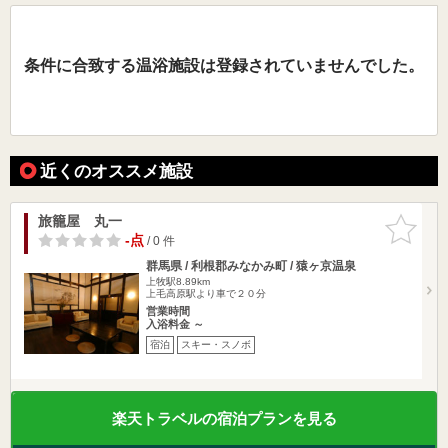
条件に合致する温浴施設は登録されていませんでした。
近くのオススメ施設
旅籠屋 丸一
お気に入
りに追加
-点
/ 0 件
群馬県 / 利根郡みなかみ町 / 猿ヶ京温泉
上牧駅8.89km
上毛高原駅より車で２０分
営業時間
入浴料金 ～
宿泊
スキー・スノボ
楽天トラベルの宿泊プランを見る