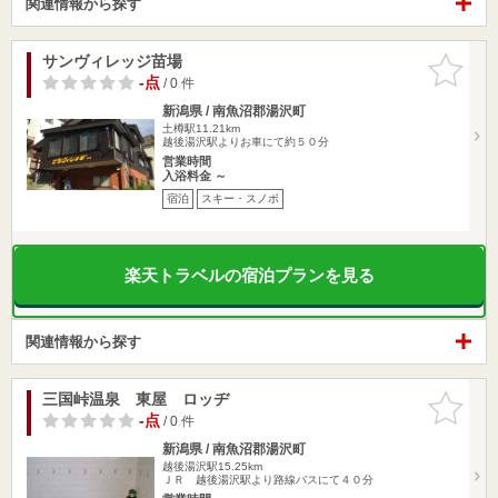
関連情報から探す
サンヴィレッジ苗場
お気に入
りに追加
-点
/ 0 件
新潟県 / 南魚沼郡湯沢町
土樽駅11.21km
越後湯沢駅よりお車にて約５０分
営業時間
入浴料金 ～
宿泊
スキー・スノボ
楽天トラベルの宿泊プランを見る
関連情報から探す
三国峠温泉 東屋 ロッヂ
お気に入
りに追加
-点
/ 0 件
新潟県 / 南魚沼郡湯沢町
越後湯沢駅15.25km
ＪＲ 越後湯沢駅より路線バスにて４０分