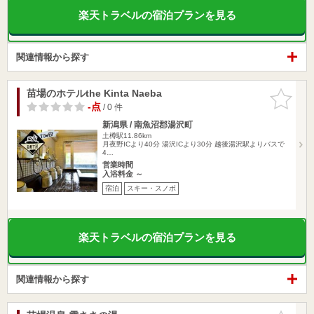
楽天トラベルの宿泊プランを見る
関連情報から探す
苗場のホテルthe Kinta Naeba
お気に入
りに追加
-点
/ 0 件
新潟県 / 南魚沼郡湯沢町
土樽駅11.86km
月夜野ICより40分 湯沢ICより30分 越後湯沢駅よりバスで
4…
営業時間
入浴料金 ～
宿泊
スキー・スノボ
楽天トラベルの宿泊プランを見る
関連情報から探す