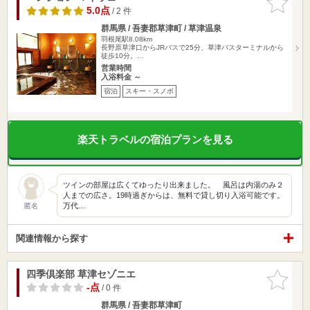
りに追加
5.0点
/ 2 件
群馬県 / 吾妻郡草津町 / 草津温泉
羽根尾駅8.08km
長野原草津口からJRバスで25分、草津バスターミナルから
徒歩10分。…
営業時間
入浴料金 ～
宿泊
スキー・スノボ
楽天トラベルの宿泊プランを見る
ツインの部屋は広くてゆったり出来ました。 風呂は内湯のみ２
人までの広さ。19時過ぎからは、無料で貸し切り入浴可能です。
万代…
匿名
関連情報から探す
四季倶楽部 草津セゾニエ
お気に入
りに追加
-点
/ 0 件
群馬県 / 吾妻郡草津町