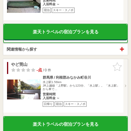
営業時間
入浴料金 ～
宿泊
スキー・スノボ
楽天トラベルの宿泊プランを見る
関連情報から探す
やど莞山
お気に入
りに追加
-点
/ 0 件
群馬県 / 利根郡みなかみ町谷川
水上駅1.56km
JR上越線「上野駅」から123分、「水上駅」。 「水上駅」
から車で…
営業時間
入浴料金 ～
日帰り
宿泊
スキー・スノボ
楽天トラベルの宿泊プランを見る