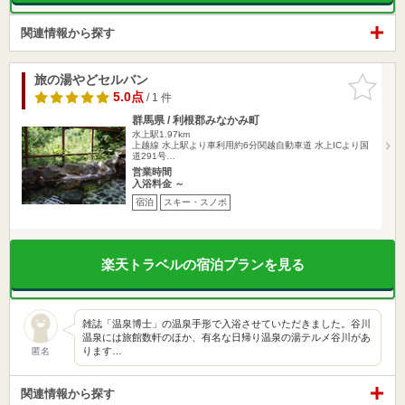
関連情報から探す
旅の湯やどセルバン
お気に入
りに追加
5.0点
/ 1 件
群馬県 / 利根郡みなかみ町
水上駅1.97km
上越線 水上駅より車利用約6分関越自動車道 水上ICより国
道291号…
営業時間
入浴料金 ～
宿泊
スキー・スノボ
楽天トラベルの宿泊プランを見る
雑誌「温泉博士」の温泉手形で入浴させていただきました。谷川
温泉には旅館数軒のほか、有名な日帰り温泉の湯テルメ谷川があ
ります…
匿名
関連情報から探す