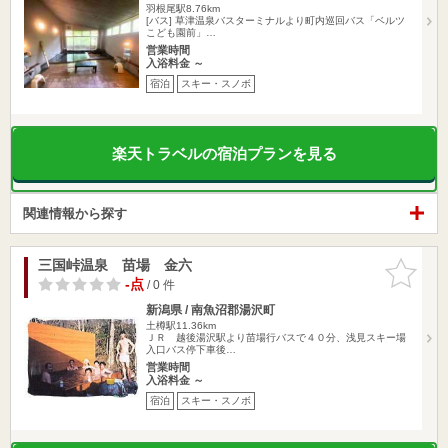
羽根尾駅8.76km
[バス] 草津温泉バスターミナルより町内巡回バス「ベルツ
こども園前」…
営業時間
入浴料金 ～
宿泊
スキー・スノボ
楽天トラベルの宿泊プランを見る
関連情報から探す
三国峠温泉 苗場 金六
お気に入
りに追加
-点
/ 0 件
新潟県 / 南魚沼郡湯沢町
土樽駅11.36km
ＪＲ 越後湯沢駅より苗場行バスで４０分、浅見スキー場
入口バス停下車後…
営業時間
入浴料金 ～
宿泊
スキー・スノボ