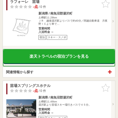
ラフォーレ 苗場
お気に入
りに追加
-点
/ 0 件
新潟県 / 南魚沼郡湯沢町
土樽駅11.28km
ＪＲ 越後湯沢駅よりバスで約40分／関越自動車道 月夜
野ＩＣより車で…
営業時間
入浴料金 ～
宿泊
スキー・スノボ
楽天トラベルの宿泊プランを見る
関連情報から探す
苗場スプリングスホテル
お気に入
りに追加
-点
/ 0 件
新潟県 / 南魚沼郡湯沢町
土樽駅11.46km
湯沢駅より苗場スキー場行きバスで４５分。
営業時間
入浴料金 ～