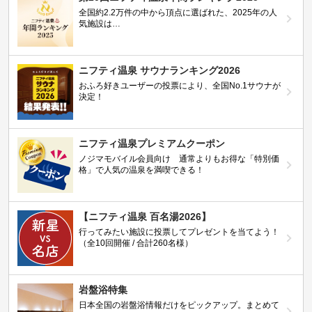
全国約2.2万件の中から頂点に選ばれた、2025年の人
気施設は…
ニフティ温泉 サウナランキング2026
おふろ好きユーザーの投票により、全国No.1サウナが
決定！
ニフティ温泉プレミアムクーポン
ノジマモバイル会員向け 通常よりもお得な「特別価
格」で人気の温泉を満喫できる！
【ニフティ温泉 百名湯2026】
行ってみたい施設に投票してプレゼントを当てよう！
（全10回開催 / 合計260名様）
岩盤浴特集
日本全国の岩盤浴情報だけをピックアップ。まとめて