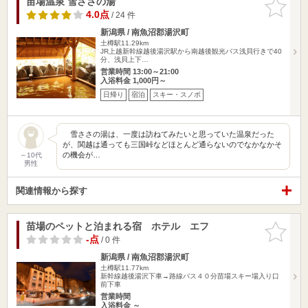
苗場温泉 雪ささの湯
お気に入
りに追加
4.0点
/ 24 件
新潟県 / 南魚沼郡湯沢町
土樽駅11.29km
JR上越新幹線越後湯沢駅から南越後観光バス浅貝行きで40
分、浅貝上下…
営業時間 13:00～21:00
入浴料金 1,000円～
日帰り
宿泊
スキー・スノボ
雪ささの湯は、一度は訪ねてみたいと思っていた温泉だった
が、関越は通っても三国峠などほとんど通らないのでなかなかそ
の機会が…
～10代
男性
関連情報から探す
苗場のペットと泊まれる宿 ホテル エフ
お気に入
りに追加
-点
/ 0 件
新潟県 / 南魚沼郡湯沢町
土樽駅11.77km
新幹線越後湯沢下車→路線バス４０分苗場スキー場入り口
前下車
営業時間
入浴料金 ～