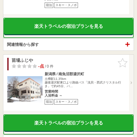
宿泊
スキー・スノボ
楽天トラベルの宿泊プランを見る
関連情報から探す
苗場ふじや
お気に入
りに追加
-点
/ 0 件
新潟県 / 南魚沼郡湯沢町
土樽駅11.35km
越後湯沢駅東口より路線バス「浅貝・西武クリスタル行
き」で約45分、バ…
営業時間
入浴料金 ～
宿泊
スキー・スノボ
楽天トラベルの宿泊プランを見る