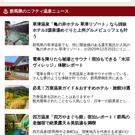
群馬県のニフティ温泉ニュース
草津温泉「亀の井ホテル 草津リゾート」なら姉妹
ホテル3源泉湯めぐりと上州グルメビュッフェも叶
う
群馬県の草津温泉でも、特に開放感のある露天風呂が人気の
「亀の井ホテル 草津リゾート」が2025年12月25日にリニュ
ーアルオープンしました。
ロビーや客室が綺麗になって、上州グルメにこだわったビュ
電車を降りたら秘湯とサウナ！宿泊もできる「水沼
ッフェも人気！アクセスはシャトルバスで楽々、さらに草津
ヴィレッジ」体験レポート
温泉にある姉妹ホテルの「草津温泉 大東舘」「亀の井ホテ
ル 草津湯畑」の湯めぐりまで楽しめます。
「電車を降りてすぐ、天然温泉と本格サウナが待っている」
そんな夢のような体験が叶うのが、群馬県桐生市にある「駅
今回はそんな「亀の井ホテル 草津リゾート」を徹底レポー
の天然温泉&サウナの森 水沼ヴィレッジ」です。
ト！
日帰り温泉の「水沼の湯」と宿泊もできる「サウナの森」、
必見！万座温泉ガイド＆おすすめホテル・旅館10選
２つのエリアがあります。
───
提供元：アイコニア・ホスピタリティ株式会社【PR】
万座温泉を訪れたことはありますか？
今回は、その中でも特にユニークな駅直結の「水沼の湯」の
この記事は亀の井ホテル 草津リゾートのPR記事です。
観光開発されたことから人気になり、日本一の硫黄泉として
魅力に焦点を当て、温泉好き、サウナー、そして電車旅好き
も有名な温泉地です。
も必見の、心と体がリフレッシュする水沼ヴィレッジの体験
レポートをお届けします。
万座温泉が何県にあるのか、どんな温泉なのか、知らない方
四万温泉「四万やまぐち館」宿泊レポート！群馬の
も多いかもしれません。
老舗宿で絶景露天＆美肌湯を満喫
そこで筆者である私が実際に行ってみました！万座温泉の楽
しみ方や周辺の観光地を解説します。
四万温泉(群馬県中之条町)は、関東地方を代表する名湯のひ
また、日帰り入浴できる温泉から混浴可能な温泉まで、おす