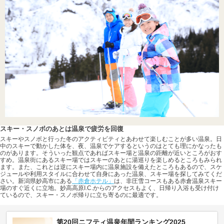
スキー・スノボのあとは温泉で疲労を回復
スキーやスノボと行った冬のアクティビティとあわせて楽しむことが多い温泉。日
中のスキーで動かした体を、夜、温泉でケアするというのはとても理にかなったも
のがあります。そういった観点であればスキー場と温泉の距離が近いところがおす
すめ。温泉街にあるスキー場ではスキーのあとに湯巡りを楽しめるところもみられ
ます。また、これとは逆にスキー場内に温泉施設を備えたところもあるので、スケ
ジュールや利用スタイルに合わせて自身にあった温泉、スキー場を探してみてくだ
さい。新潟県妙高市にある
「赤倉ホテル」
は、非圧雪コースもある赤倉温泉スキー
場のすぐ近くに立地。妙高高原I.C.からのアクセスもよく、日帰り入浴も受け付け
ているので、スキー・スノボ帰りに立ち寄るのに最適です。
第20回ニフティ温泉年間ランキング2025