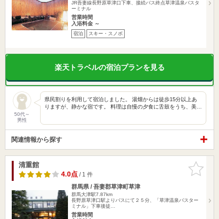
JR吾妻線長野原草津口下車、接続バス終点草津温泉バスタ
ーミナル
営業時間
入浴料金 ～
宿泊
スキー・スノボ
楽天トラベルの宿泊プランを見る
県民割りを利用して宿泊しました。 湯畑からは徒歩15分以上あ
りますが、静かな宿です。 料理は自慢の夕食に舌鼓をうち、美…
50代～
男性
関連情報から探す
清重館
お気に入
りに追加
4.0点
/ 1 件
群馬県 / 吾妻郡草津町草津
群馬大津駅7.87km
長野原草津口駅よりバスにて２５分、「草津温泉バスター
ミナル」下車後徒…
営業時間