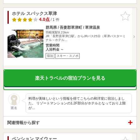
ホテル スパックス草津
お気に入
りに追加
4.0点
/ 1 件
群馬県 / 吾妻郡草津町 / 草津温泉
羽根尾駅8.23km
JR「長野原草津口駅」からJRバス25分（草津バスターミ
ナル～ホテル…
営業時間
入浴料金 ～
宿泊
スキー・スノボ
楽天トラベルの宿泊プランを見る
料理が美味しいという情報を得てこちらの和洋室に宿泊しまし
た。 リゾートマンションの1.2F部分がホテルとなっており上階
が…
匿名
関連情報から探す
ペンション マイウェー
お気に入