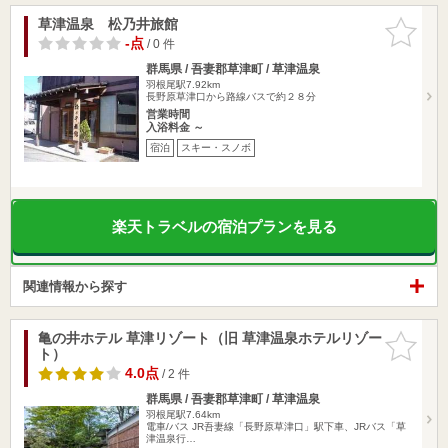
草津温泉 松乃井旅館
お気に入
りに追加
-点
/ 0 件
群馬県 / 吾妻郡草津町 / 草津温泉
羽根尾駅7.92km
長野原草津口から路線バスで約２８分
営業時間
入浴料金 ～
宿泊
スキー・スノボ
楽天トラベルの宿泊プランを見る
関連情報から探す
亀の井ホテル 草津リゾート（旧 草津温泉ホテルリゾー
お気に入
ト）
りに追加
4.0点
/ 2 件
群馬県 / 吾妻郡草津町 / 草津温泉
羽根尾駅7.64km
電車/バス JR吾妻線「長野原草津口」駅下車、JRバス「草
津温泉行…