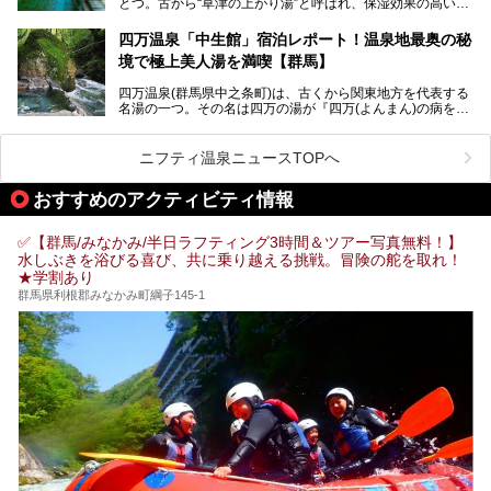
とつ。古から“草津の上がり湯”と呼ばれ、保湿効果の高い美
すめの入浴施設もご紹介します！
肌湯として有名な存在です。
四万温泉「中生館」宿泊レポート！温泉地最奥の秘
「四万やまぐち館」は、この地を代表する旅館の一つ。日帰
境で極上美人湯を満喫【群馬】
り入浴も可能ですが、やはり宿泊してじっくり楽しむのがベ
スト。今回は筆者自ら宿泊し、人気の絶景露天風呂＆極上美
四万温泉(群馬県中之条町)は、古くから関東地方を代表する
肌湯をはじめ、館内の魅力をたっぷりとご紹介します！
名湯の一つ。その名は四万の湯が『四万(よんまん)の病を癒
す霊泉』であるとする伝説に由来し、現代においても多くの
観光客で賑わう人気温泉地です。
ニフティ温泉ニュースTOPへ
「中生館」は四万温泉最奥に位置し、秘境感漂う老舗宿。泉
質の良さ(特に美人湯効果)に定評があり、知る人ぞ知る穴場
おすすめのアクティビティ情報
的存在です。今回は筆者自ら宿泊し、自慢の温泉をはじめ食
事・客室・共有スペースなど、宿の全貌を徹底紹介します。
✅【群馬/みなかみ/半日ラフティング3時間＆ツアー写真無料！】
水しぶきを浴びる喜び、共に乗り越える挑戦。冒険の舵を取れ！
★学割あり
群馬県利根郡みなかみ町綱子145-1