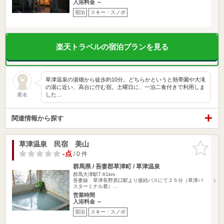
入浴料金 ～
宿泊
スキー・スノボ
楽天トラベルの宿泊プランを見る
草津温泉の湯畑から徒歩約10分。どちらかというと熱帯園や大滝
の湯に近い、高台に佇む宿。土曜日に、一泊二食付きで利用しま
した…
匿名
関連情報から探す
草津温泉 民宿 美山
お気に入
りに追加
-点
/ 0 件
群馬県 / 吾妻郡草津町 / 草津温泉
群馬大津駅7.61km
吾妻線 草津長野原口駅より接続バスにて２５分（草津バ
スターミナル着）…
営業時間
入浴料金 ～
宿泊
スキー・スノボ