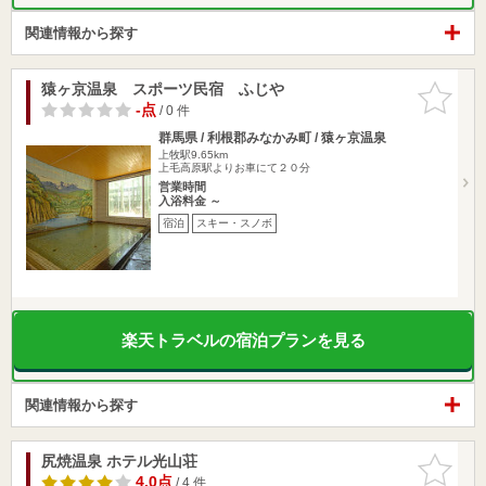
関連情報から探す
猿ヶ京温泉 スポーツ民宿 ふじや
お気に入
りに追加
-点
/ 0 件
群馬県 / 利根郡みなかみ町 / 猿ヶ京温泉
上牧駅9.65km
上毛高原駅よりお車にて２０分
営業時間
入浴料金 ～
宿泊
スキー・スノボ
楽天トラベルの宿泊プランを見る
関連情報から探す
尻焼温泉 ホテル光山荘
お気に入
りに追加
4.0点
/ 4 件