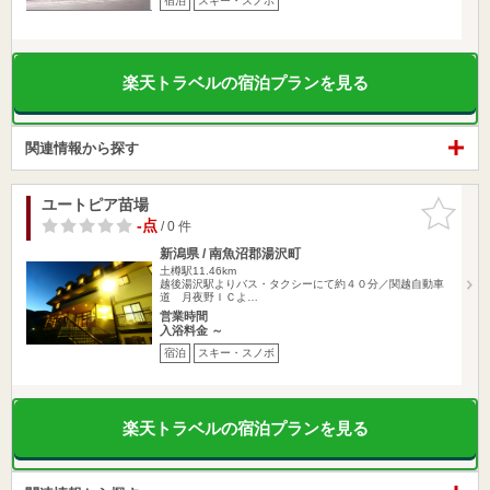
宿泊
スキー・スノボ
楽天トラベルの宿泊プランを見る
関連情報から探す
ユートピア苗場
お気に入
りに追加
-点
/ 0 件
新潟県 / 南魚沼郡湯沢町
土樽駅11.46km
越後湯沢駅よりバス・タクシーにて約４０分／関越自動車
道 月夜野ＩＣよ…
営業時間
入浴料金 ～
宿泊
スキー・スノボ
楽天トラベルの宿泊プランを見る