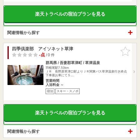
楽天トラベルの宿泊プランを見る
関連情報から探す
四季倶楽部 アイソネット草津
お気に入
りに追加
-点
/ 0 件
群馬県 / 吾妻郡草津町 / 草津温泉
羽根尾駅7.53km
ＪＲ 長野原草津口駅よりＪＲ関東バス草津温泉行き終点
下車後お車にて５…
営業時間
入浴料金 ～
宿泊
スキー・スノボ
楽天トラベルの宿泊プランを見る
関連情報から探す