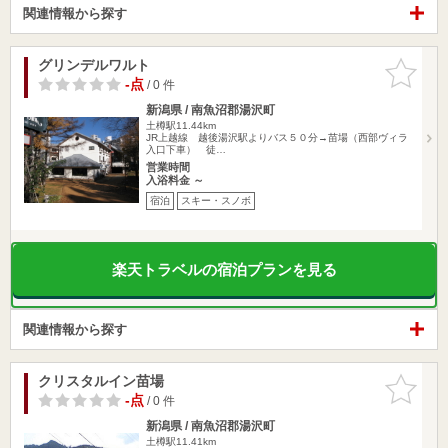
関連情報から探す
グリンデルワルト
お気に入
りに追加
-点
/ 0 件
新潟県 / 南魚沼郡湯沢町
土樽駅11.44km
JR上越線 越後湯沢駅よりバス５０分→苗場（西部ヴィラ
入口下車） 徒…
営業時間
入浴料金 ～
宿泊
スキー・スノボ
楽天トラベルの宿泊プランを見る
関連情報から探す
クリスタルイン苗場
お気に入
りに追加
-点
/ 0 件
新潟県 / 南魚沼郡湯沢町
土樽駅11.41km