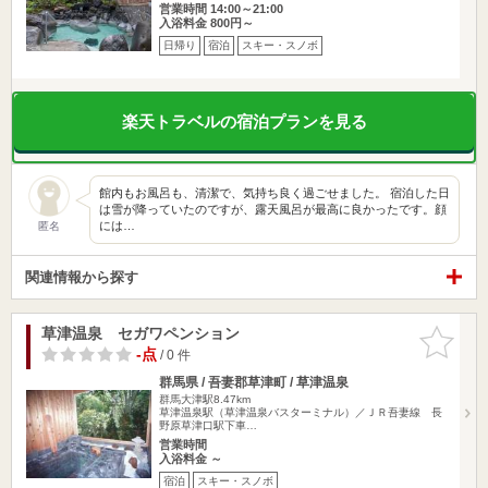
営業時間 14:00～21:00
入浴料金 800円～
日帰り
宿泊
スキー・スノボ
楽天トラベルの宿泊プランを見る
館内もお風呂も、清潔で、気持ち良く過ごせました。 宿泊した日
は雪が降っていたのですが、露天風呂が最高に良かったです。顔
には…
匿名
関連情報から探す
草津温泉 セガワペンション
お気に入
りに追加
-点
/ 0 件
群馬県 / 吾妻郡草津町 / 草津温泉
群馬大津駅8.47km
草津温泉駅（草津温泉バスターミナル）／ＪＲ吾妻線 長
野原草津口駅下車…
営業時間
入浴料金 ～
宿泊
スキー・スノボ