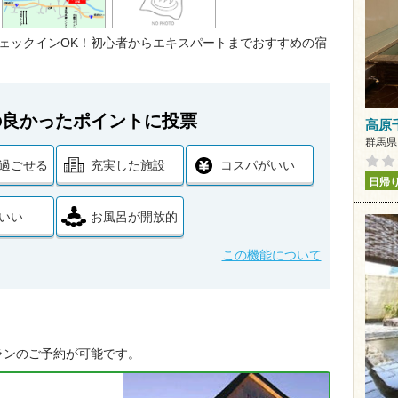
ェックインOK！初心者からエキスパートまでおすすめの宿
の良かったポイントに投票
高原
群馬県 
過ごせる
充実した施設
コスパがいい
日帰
いい
お風呂が開放的
この機能について
ランのご予約が可能です。