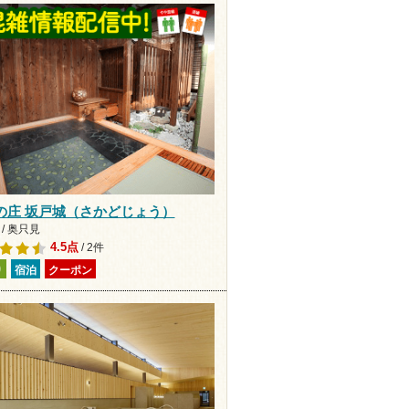
の庄 坂戸城（さかどじょう）
/ 奥只見
4.5点
/ 2件
り
宿泊
クーポン