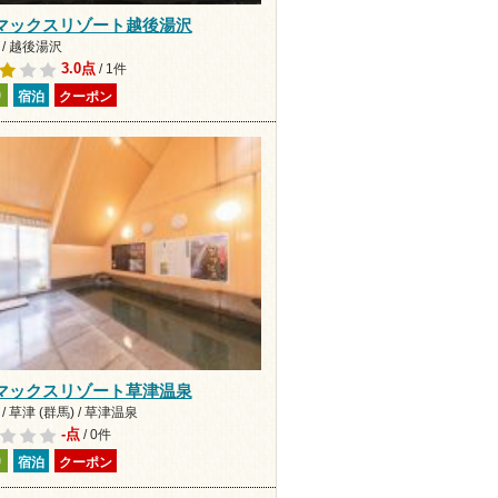
マックスリゾート越後湯沢
/ 越後湯沢
3.0点
/ 1件
り
宿泊
クーポン
マックスリゾート草津温泉
/ 草津 (群馬) / 草津温泉
-点
/ 0件
り
宿泊
クーポン