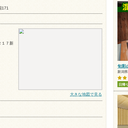
171
Ｒ１７新
旬彩
新潟県 
日帰
大きな地図で見る