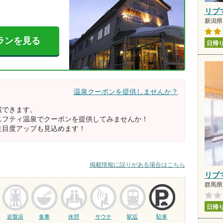
リブ
新潟県 
ランを見る
日帰
温泉クーポンを提供しませんか？
載できます。
ニフティ温泉でクーポンを提供してみませんか！
注目度アップも見込めます！
掲載情報に誤りがある場合はこちら
リブ
群馬県 
日帰
岩盤浴
食事
休憩
サウナ
駅近
駐車