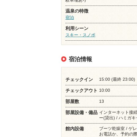
温泉の特徴
宿泊
利用シーン
スキー・スノボ
宿泊情報
15:00 (最終 23:00)
チェックイン
10:00
チェックアウト
13
部屋数
インターネット接続(無
部屋設備・備品
ー(貸出) / ハミガキ
ブーツ乾燥室 / ゲ
館内設備
お電話か、予約の際の