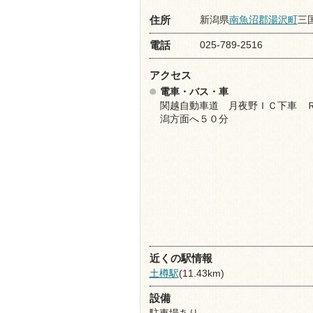
新潟県
南魚沼郡湯沢町
三国
住所
025-789-2516
電話
アクセス
電車・バス・車
関越自動車道 月夜野ＩＣ下車 
潟方面へ５０分
近くの駅情報
土樽駅
(11.43km)
設備
駐車場あり