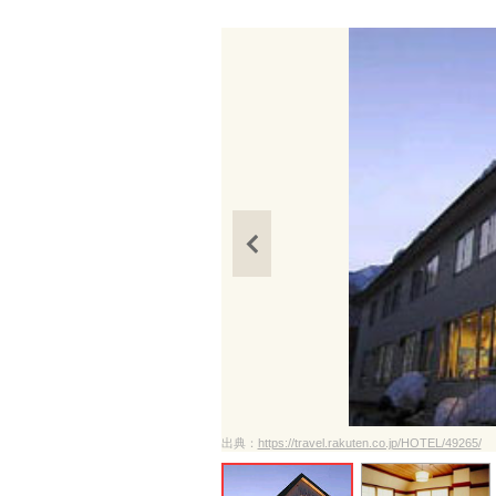
ださい
出典：
https://travel.rakuten.co.jp/HOTEL/49265/