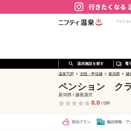
ペンショ
温浴施設を探す
電
温泉TOP
>
北陸・甲信越
>
新潟県
>
越
ペンション ク
新潟県 / 越後湯沢
0.0
/ 0件
宿泊プラン
施設情報・ア