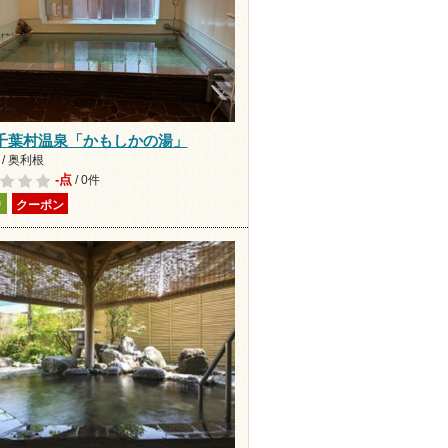
千葉村温泉「かもしかの湯」
/ 奥利根
-点
/ 0件
り
クーポン