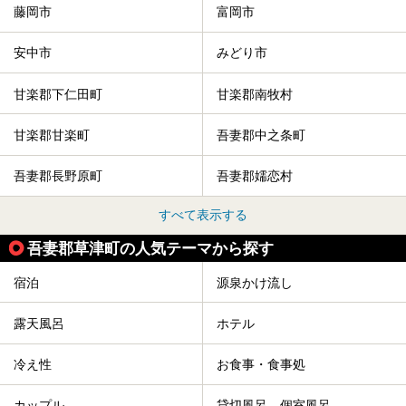
藤岡市
富岡市
安中市
みどり市
甘楽郡下仁田町
甘楽郡南牧村
甘楽郡甘楽町
吾妻郡中之条町
吾妻郡長野原町
吾妻郡嬬恋村
すべて表示する
吾妻郡草津町の人気テーマから探す
宿泊
源泉かけ流し
露天風呂
ホテル
冷え性
お食事・食事処
カップル
貸切風呂、個室風呂