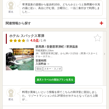
草津温泉の湯畑から徒歩約10分。どちらかというと熱帯園や大滝
の湯に近い、高台に佇む宿。土曜日に、一泊二食付きで利用しま
した…
匿名
関連情報から探す
ホテル スパックス草津
お気に入
りに追加
4.0点
/ 1 件
群馬県 / 吾妻郡草津町 / 草津温泉
羽根尾駅8.23km
JR「長野原草津口駅」からJRバス25分（草津バスターミ
ナル～ホテル…
営業時間
入浴料金 ～
宿泊
スキー・スノボ
楽天トラベルの宿泊プランを見る
料理が美味しいという情報を得てこちらの和洋室に宿泊しまし
た。 リゾートマンションの1.2F部分がホテルとなっており上階
が…
匿名