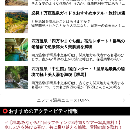
そんな夢のような体験が叶うのが、群馬県桐生市にある「駅
今回はそんな「亀の井ホテル 草津リゾート」を徹底レポー
の天然温泉&サウナの森 水沼ヴィレッジ」です。
ト！
日帰り温泉の「水沼の湯」と宿泊もできる「サウナの森」、
必見！万座温泉ガイド＆おすすめホテル・旅館10選
２つのエリアがあります。
───
提供元：アイコニア・ホスピタリティ株式会社【PR】
万座温泉を訪れたことはありますか？
今回は、その中でも特にユニークな駅直結の「水沼の湯」の
この記事は亀の井ホテル 草津リゾートのPR記事です。
観光開発されたことから人気になり、日本一の硫黄泉として
魅力に焦点を当て、温泉好き、サウナー、そして電車旅好き
も有名な温泉地です。
も必見の、心と体がリフレッシュする水沼ヴィレッジの体験
レポートをお届けします。
万座温泉が何県にあるのか、どんな温泉なのか、知らない方
四万温泉「四万やまぐち館」宿泊レポート！群馬の
も多いかもしれません。
老舗宿で絶景露天＆美肌湯を満喫
そこで筆者である私が実際に行ってみました！万座温泉の楽
しみ方や周辺の観光地を解説します。
四万温泉(群馬県中之条町)は、関東地方を代表する名湯のひ
また、日帰り入浴できる温泉から混浴可能な温泉まで、おす
とつ。古から“草津の上がり湯”と呼ばれ、保湿効果の高い美
すめの入浴施設もご紹介します！
肌湯として有名な存在です。
四万温泉「中生館」宿泊レポート！温泉地最奥の秘
「四万やまぐち館」は、この地を代表する旅館の一つ。日帰
境で極上美人湯を満喫【群馬】
り入浴も可能ですが、やはり宿泊してじっくり楽しむのがベ
スト。今回は筆者自ら宿泊し、人気の絶景露天風呂＆極上美
四万温泉(群馬県中之条町)は、古くから関東地方を代表する
肌湯をはじめ、館内の魅力をたっぷりとご紹介します！
名湯の一つ。その名は四万の湯が『四万(よんまん)の病を癒
す霊泉』であるとする伝説に由来し、現代においても多くの
観光客で賑わう人気温泉地です。
ニフティ温泉ニュースTOPへ
「中生館」は四万温泉最奥に位置し、秘境感漂う老舗宿。泉
質の良さ(特に美人湯効果)に定評があり、知る人ぞ知る穴場
おすすめのアクティビティ情報
的存在です。今回は筆者自ら宿泊し、自慢の温泉をはじめ食
事・客室・共有スペースなど、宿の全貌を徹底紹介します。
✅【群馬/みなかみ/半日ラフティング3時間＆ツアー写真無料！】
水しぶきを浴びる喜び、共に乗り越える挑戦。冒険の舵を取れ！