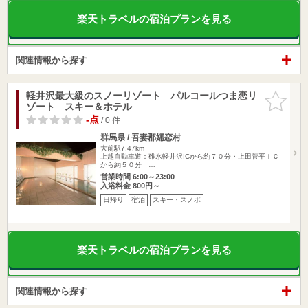
楽天トラベルの宿泊プランを見る
関連情報から探す
軽井沢最大級のスノーリゾート パルコールつま恋リ
お気に入
ゾート スキー＆ホテル
りに追加
-点
/ 0 件
群馬県 / 吾妻郡嬬恋村
大前駅7.47km
上越自動車道：碓氷軽井沢ICから約７０分・上田菅平ＩＣ
から約５０分 …
営業時間 6:00～23:00
入浴料金 800円～
日帰り
宿泊
スキー・スノボ
楽天トラベルの宿泊プランを見る
関連情報から探す