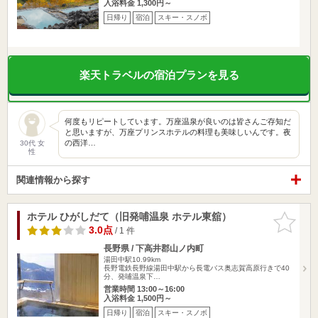
入浴料金 1,300円～
日帰り
宿泊
スキー・スノボ
楽天トラベルの宿泊プランを見る
何度もリピートしています。万座温泉が良いのは皆さんご存知だ
と思いますが、万座プリンスホテルの料理も美味しいんです。夜
の西洋…
30代 女
性
関連情報から探す
ホテル ひがしだて（旧発哺温泉 ホテル東舘）
お気に入
りに追加
3.0点
/ 1 件
長野県 / 下高井郡山ノ内町
湯田中駅10.99km
長野電鉄長野線湯田中駅から長電バス奥志賀高原行きで40
分、発哺温泉下…
営業時間 13:00～16:00
入浴料金 1,500円～
日帰り
宿泊
スキー・スノボ