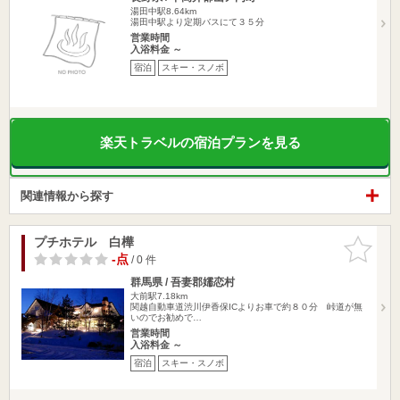
湯田中駅8.64km
湯田中駅より定期バスにて３５分
営業時間
入浴料金 ～
宿泊
スキー・スノボ
楽天トラベルの宿泊プランを見る
関連情報から探す
プチホテル 白樺
お気に入
りに追加
-点
/ 0 件
群馬県 / 吾妻郡嬬恋村
大前駅7.18km
関越自動車道渋川伊香保ICよりお車で約８０分 峠道が無
いのでお勧めで…
営業時間
入浴料金 ～
宿泊
スキー・スノボ