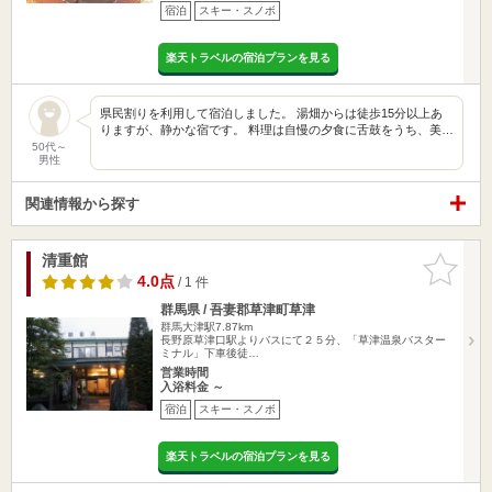
宿泊
スキー・スノボ
楽天トラベルの宿泊プランを見る
県民割りを利用して宿泊しました。 湯畑からは徒歩15分以上あ
りますが、静かな宿です。 料理は自慢の夕食に舌鼓をうち、美…
50代～
男性
関連情報から探す
清重館
お気に入
りに追加
4.0点
/ 1 件
群馬県 / 吾妻郡草津町草津
群馬大津駅7.87km
長野原草津口駅よりバスにて２５分、「草津温泉バスター
ミナル」下車後徒…
営業時間
入浴料金 ～
宿泊
スキー・スノボ
楽天トラベルの宿泊プランを見る