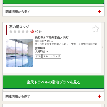
関連情報から探す
石の湯ロッジ
お気に入
りに追加
-点
/ 0 件
長野県 / 下高井郡山ノ内町
湯田中駅7.96km
車：長野道信州中野ICより40分 電車：長野電鉄湯田中駅
営業時間
入浴料金 ～
宿泊
スキー・スノボ
楽天トラベルの宿泊プランを見る
関連情報から探す