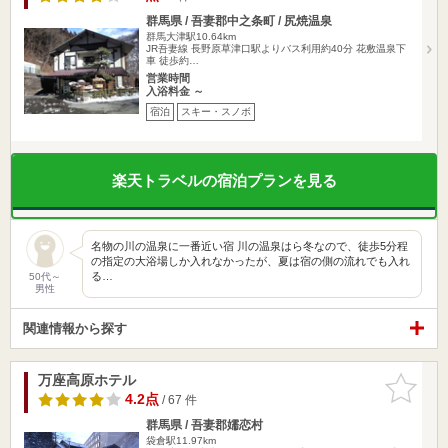
群馬県 / 吾妻郡中之条町 / 尻焼温泉
群馬大津駅10.64km
JR吾妻線 長野原草津口駅よりバス利用約40分 花敷温泉下
車 徒歩約…
営業時間
入浴料金 ～
宿泊
スキー・スノボ
楽天トラベルの宿泊プランを見る
名物の川の温泉に一番近い宿 川の温泉はら冬なので、徒歩5分程
の指定の大浴場しか入れなかったが、夏は宿の側の流れでも入れ
る…
50代～
男性
関連情報から探す
万座高原ホテル
お気に入
りに追加
4.2点
/ 67 件
群馬県 / 吾妻郡嬬恋村
袋倉駅11.97km