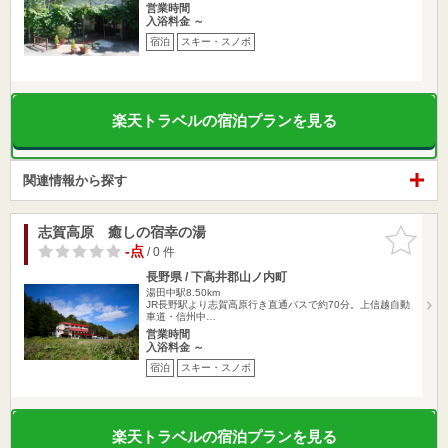
営業時間
入浴料金 ～
宿泊
スキー・スノボ
楽天トラベルの宿泊プランを見る
関連情報から探す
志賀高原 癒しの宿幸の湯
お気に入
りに追加
-点
/ 0 件
長野県 / 下高井郡山ノ内町
湯田中駅8.50km
JR長野駅より志賀高原行き直通バスで約70分。上信越自動
車道・信州中…
営業時間
入浴料金 ～
宿泊
スキー・スノボ
楽天トラベルの宿泊プランを見る