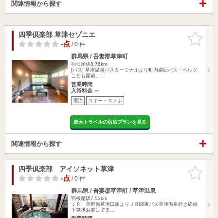
関連情報から探す
四季倶楽部 草津セゾニエ
お気に入
りに追加
-点
/ 0 件
群馬県 / 吾妻郡草津町
羽根尾駅8.76km
[バス] 草津温泉バスターミナルより町内巡回バス「ベルツ
こども園前」…
営業時間
入浴料金 ～
宿泊
スキー・スノボ
楽天トラベルの宿泊プランを見る
関連情報から探す
四季倶楽部 アイソネット草津
お気に入
りに追加
-点
/ 0 件
群馬県 / 吾妻郡草津町 / 草津温泉
羽根尾駅7.53km
ＪＲ 長野原草津口駅よりＪＲ関東バス草津温泉行き終点
下車後お車にて５…