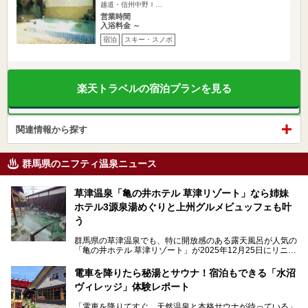
越道・信州中野Ｉ…
営業時間
入浴料金 ～
宿泊
スキー・スノボ
楽天トラベルの宿泊プランを見る
関連情報から探す
群馬県のニフティ温泉ニュース
草津温泉「亀の井ホテル 草津リゾート」なら姉妹
ホテル3源泉湯めぐりと上州グルメビュッフェも叶
う
群馬県の草津温泉でも、特に開放感のある露天風呂が人気の
「亀の井ホテル 草津リゾート」が2025年12月25日にリニュ
ーアルオープンしました。
ロビーや客室が綺麗になって、上州グルメにこだわったビュ
電車を降りたら秘湯とサウナ！宿泊もできる「水沼
ッフェも人気！アクセスはシャトルバスで楽々、さらに草津
ヴィレッジ」体験レポート
温泉にある姉妹ホテルの「草津温泉 大東舘」「亀の井ホテ
ル 草津湯畑」の湯めぐりまで楽しめます。
「電車を降りてすぐ、天然温泉と本格サウナが待っている」