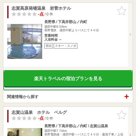
志賀高原発哺温泉 岩菅ホテル
お気に入
りに追加
-点
/ 0 件
長野県 / 下高井郡山ノ内町
湯田中駅8.53km
長野電鉄 湯田中駅よりバスにて４０分
営業時間
入浴料金 ～
宿泊
スキー・スノボ
楽天トラベルの宿泊プランを見る
関連情報から探す
志賀山温泉 ホテル ベルグ
お気に入
りに追加
-点
/ 0 件
長野県 / 下高井郡山ノ内町 / 志賀山温泉
湯田中駅7.74km
長野電鉄線・湯田中駅～バスにて４０分・蓮池下車／上信