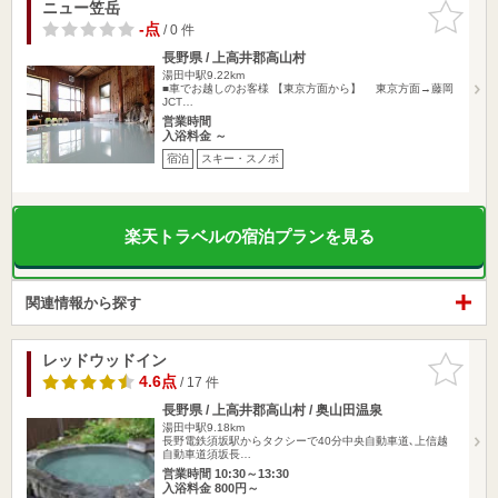
ニュー笠岳
お気に入
りに追加
-点
/ 0 件
長野県 / 上高井郡高山村
湯田中駅9.22km
■車でお越しのお客様 【東京方面から】 東京方面→藤岡
JCT…
営業時間
入浴料金 ～
宿泊
スキー・スノボ
楽天トラベルの宿泊プランを見る
関連情報から探す
レッドウッドイン
お気に入
りに追加
4.6点
/ 17 件
長野県 / 上高井郡高山村 / 奥山田温泉
湯田中駅9.18km
長野電鉄須坂駅からタクシーで40分中央自動車道､上信越
自動車道須坂長…
営業時間 10:30～13:30
入浴料金 800円～