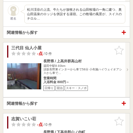
松川渓谷の上流、牛たちが放牧される山田牧場の一角に建つ、奥
山田温泉のロッジを併設する湯宿。この牧場の風景が、スイスの
チロル…
匿名
関連情報から探す
三代目 仙人小屋
お気に入
りに追加
-点
/ 0 件
長野県 / 上高井群高山村
湯田中駅8.93km
須坂長野東インターから車で58分 小布施ハイウェイオアシ
スから車で…
営業時間
入浴料金 800円～
日帰り
宿泊
スキー・スノボ
関連情報から探す
志賀いこい荘
お気に入
りに追加
-点
/ 0 件
長野県 / 下高井郡山ノ内町