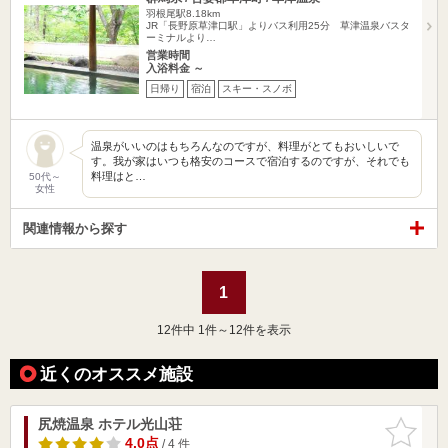
羽根尾駅8.18km
JR「長野原草津口駅」よりバス利用25分 草津温泉バスタ
ーミナルより…
営業時間
入浴料金 ～
日帰り
宿泊
スキー・スノボ
温泉がいいのはもちろんなのですが、料理がとてもおいしいで
す。我が家はいつも格安のコースで宿泊するのですが、それでも
料理はと…
50代～
女性
関連情報から探す
1
12
件中 1件～12件を表示
近くのオススメ施設
尻焼温泉 ホテル光山荘
お気に入
りに追加
4.0点
/ 4 件