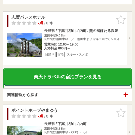
志賀パレスホテル
お気に入
りに追加
-点
/ 0 件
長野県 / 下高井郡山ノ内町 / 熊の湯ほたる温泉
湯田中駅9.61km
長野電鉄湯田中駅 ／ 湯田中より長電バスにて５０分
営業時間 12:00～19:00
入浴料金 800円～
日帰り
宿泊
スキー・スノボ
楽天トラベルの宿泊プランを見る
関連情報から探す
ポイントホープやまゆう
お気に入
りに追加
-点
/ 0 件
長野県 / 下高井郡山ノ内町
湯田中駅8.88km
長野電鉄湯田中駅 バス約５０分