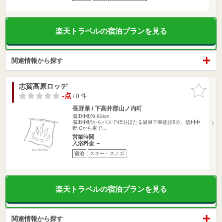
楽天トラベルの宿泊プランを見る
関連情報から探す
志賀高原ロッヂ
お気に入
りに追加
-点
/ 0 件
長野県 / 下高井郡山ノ内町
湯田中駅9.80km
湯田中駅からバスで45分ほたる温泉下車徒歩5分。信州中
野ICから車で…
営業時間
入浴料金 ～
宿泊
スキー・スノボ
楽天トラベルの宿泊プランを見る
関連情報から探す