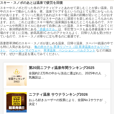
スキー・スノボのあとは温泉で疲労を回復
スキーやスノボと行った冬のアクティビティとあわせて楽しむことが多い温泉。日
中のスキーで動かした体を、夜、温泉でケアするというのはとても理にかなったも
のがあります。そういった観点であればスキー場と温泉の距離が近いところがおす
すめ。温泉街にあるスキー場ではスキーのあとに湯巡りを楽しめるところもみられ
ます。また、これとは逆にスキー場内に温泉施設を備えたところもあるので、スケ
ジュールや利用スタイルに合わせて自身にあった温泉、スキー場を探してみてくだ
さい。新潟県妙高市にある
「赤倉ホテル」
は、非圧雪コースもある赤倉温泉スキー
場のすぐ近くに立地。妙高高原I.C.からのアクセスもよく、日帰り入浴も受け付け
ているので、スキー・スノボ帰りに立ち寄るのに最適です。
吾妻郡草津町のスキー・スノボが楽しめる温泉、日帰り温泉、スーパー銭湯の中で
も特に人気があるのは、
亀の井ホテル 草津リゾート（旧 草津温泉ホテルリゾー
ト）
、
ペンション マイウェー
、
草津温泉 ペンション ベルクラント
などの施設
です。ぜひ一度は足を運んでみてください。
第20回ニフティ温泉年間ランキング2025
全国約2.2万件の中から頂点に選ばれた、2025年の人
気施設は…
ニフティ温泉 サウナランキング2026
おふろ好きユーザーの投票により、全国No.1サウナが
決定！