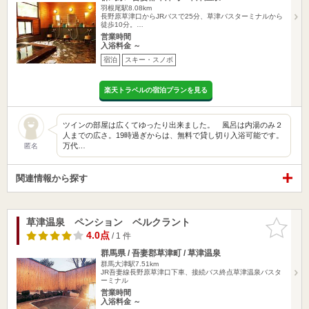
羽根尾駅8.08km
長野原草津口からJRバスで25分、草津バスターミナルから
徒歩10分。…
営業時間
入浴料金 ～
宿泊
スキー・スノボ
楽天トラベルの宿泊プランを見る
ツインの部屋は広くてゆったり出来ました。 風呂は内湯のみ２
人までの広さ。19時過ぎからは、無料で貸し切り入浴可能です。
万代…
匿名
関連情報から探す
草津温泉 ペンション ベルクラント
お気に入
りに追加
4.0点
/ 1 件
群馬県 / 吾妻郡草津町 / 草津温泉
群馬大津駅7.51km
JR吾妻線長野原草津口下車、接続バス終点草津温泉バスタ
ーミナル
営業時間
入浴料金 ～