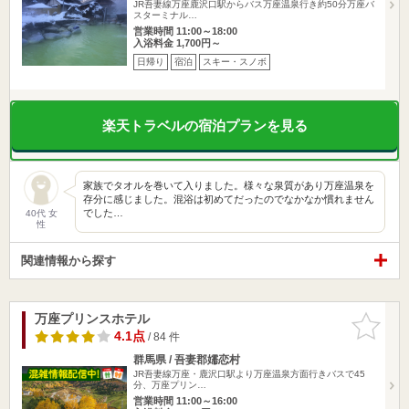
JR吾妻線万座鹿沢口駅からバス万座温泉行き約50分万座バ
スターミナル…
営業時間 11:00～18:00
入浴料金 1,700円～
日帰り
宿泊
スキー・スノボ
楽天トラベルの宿泊プランを見る
家族でタオルを巻いて入りました。様々な泉質があり万座温泉を
存分に感じました。混浴は初めてだったのでなかなか慣れません
でした…
40代 女
性
関連情報から探す
万座プリンスホテル
お気に入
りに追加
4.1点
/ 84 件
群馬県 / 吾妻郡嬬恋村
JR吾妻線万座・鹿沢口駅より万座温泉方面行きバスで45
分、万座プリン…
営業時間 11:00～16:00