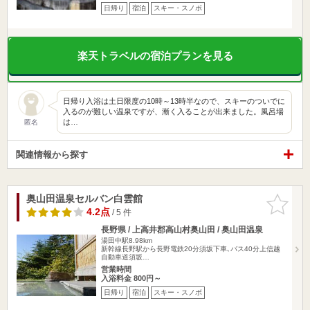
日帰り
宿泊
スキー・スノボ
楽天トラベルの宿泊プランを見る
日帰り入浴は土日限度の10時～13時半なので、スキーのついでに
入るのが難しい温泉ですが、漸く入ることが出来ました。風呂場
は…
匿名
関連情報から探す
奥山田温泉セルバン白雲館
お気に入
りに追加
4.2点
/ 5 件
長野県 / 上高井郡高山村奥山田 / 奥山田温泉
湯田中駅8.98km
新幹線長野駅から長野電鉄20分須坂下車､バス40分上信越
自動車道須坂…
営業時間
入浴料金 800円～
日帰り
宿泊
スキー・スノボ