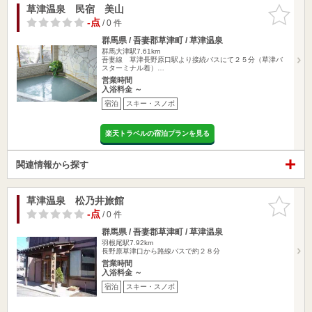
草津温泉 民宿 美山
お気に入
りに追加
-点
/ 0 件
群馬県 / 吾妻郡草津町 / 草津温泉
群馬大津駅7.61km
吾妻線 草津長野原口駅より接続バスにて２５分（草津バ
スターミナル着）…
営業時間
入浴料金 ～
宿泊
スキー・スノボ
楽天トラベルの宿泊プランを見る
関連情報から探す
草津温泉 松乃井旅館
お気に入
りに追加
-点
/ 0 件
群馬県 / 吾妻郡草津町 / 草津温泉
羽根尾駅7.92km
長野原草津口から路線バスで約２８分
営業時間
入浴料金 ～
宿泊
スキー・スノボ