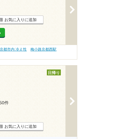
>
お気に入りに追加
る
京都市内 冷え性
梅小路京都西駅
日帰り
>
250件
お気に入りに追加