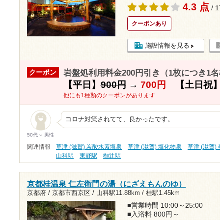
4.3 点
/ 
クーポンあり
施設情報を見る
岩盤処利用料金200円引き（1枚につき1
クーポン
【平日】
900円
→
700円
【土日祝
他にも1種類のクーポンがあります
コロナ対策されてて、良かったです。
50代～ 男性
関連情報
草津 (滋賀) 炭酸水素塩泉
草津 (滋賀) 塩化物泉
草津 (滋賀)
山科駅
東野駅
椥辻駅
京都桂温泉 仁左衛門の湯（にざえもんのゆ）
京都府 / 京都市西京区 /
山科駅11.88km
/
桂駅1.45km
■営業時間 10:00～25:00
■入浴料 800円～