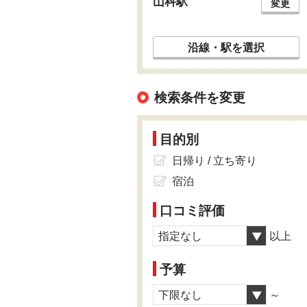
山科駅
変更
沿線・駅を選択
検索条件を変更
目的別
日帰り / 立ち寄り
宿泊
口コミ評価
指定なし
以上
予算
下限なし
～