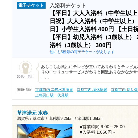
入浴料チケット
電子チケット
【平日】大人入浴料（中学生以
日祝】大人入浴料（中学生以上
日】小学生入浴料
400円
【土日
【平日】幼児入浴料（3歳以上）
浴料（3歳以上）
300円
他にも3種類の電子チケットがあります
あちこちお風呂にテレビが置いてありわりとテレビ見
りのロウリュウサービスがわりと回数ありなかなかサ
50代～ 男性
ー…
関連情報
京都市内 炭酸水素塩泉
京都市内 塩化物泉
京都市内 切り傷
上鳥羽口駅
伏見駅
草津湯元 水春
滋賀県 / 草津市 /
山科駅9.25km
/
瀬田駅1.36km
■営業時間 9:00～25:00
■入浴料 1,050円～