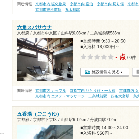
関連情報
京都市内 塩化物泉
京都市内 宿泊
京都市内 切り傷
京都市
京都市役所前駅
丸太町駅
六角スパサウナ
京都府 / 京都市中京区 /
山科駅6.03km
/
二条城前駅583m
■営業時間 9:30～20:50
■入浴料 18,000円～
- 点
/ 0件
施設情報を見る
関連情報
京都市内 カップル
京都市内 ひとり旅・一人旅
京都市内 
京都市内 エステ・マッサージ
二条城前駅
四条大宮駅
烏
五香湯（ごこうゆ）
京都府 / 京都市下京区 /
山科駅6.12km
/
丹波口駅712m
■営業時間 14:30～24:00
■入浴料 550円～