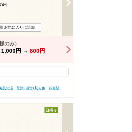
>
174件
お気に入りに追加
名様のみ）
>
】
1,000円
→
800円
 美肌の湯
草津 (滋賀) 切り傷
四宮駅
日帰り