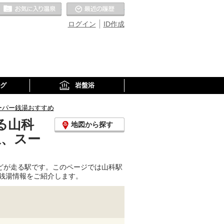
お気に入りの温泉
最近の履歴
ログイン
ID作成
グ
岩盤浴
ーパー銭湯おすすめ
る山科
地図から探す
泉、スー
どが走る駅です。このページでは山科駅
銭湯情報をご紹介します。