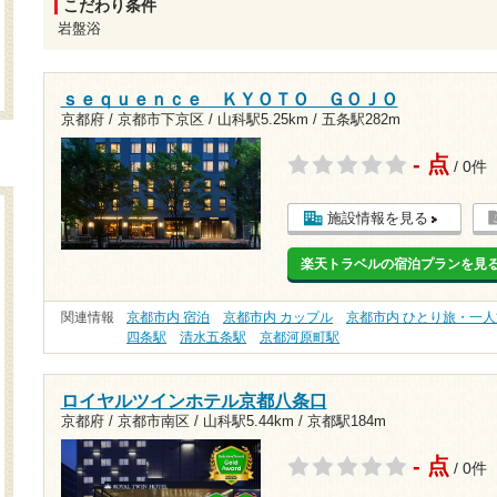
こだわり条件
岩盤浴
ｓｅｑｕｅｎｃｅ ＫＹＯＴＯ ＧＯＪＯ
京都府 / 京都市下京区 /
山科駅5.25km
/
五条駅282m
- 点
/ 0件
施設情報を見る
楽天トラベルの宿泊プランを見
関連情報
京都市内 宿泊
京都市内 カップル
京都市内 ひとり旅・一人
四条駅
清水五条駅
京都河原町駅
ロイヤルツインホテル京都八条口
京都府 / 京都市南区 /
山科駅5.44km
/
京都駅184m
- 点
/ 0件