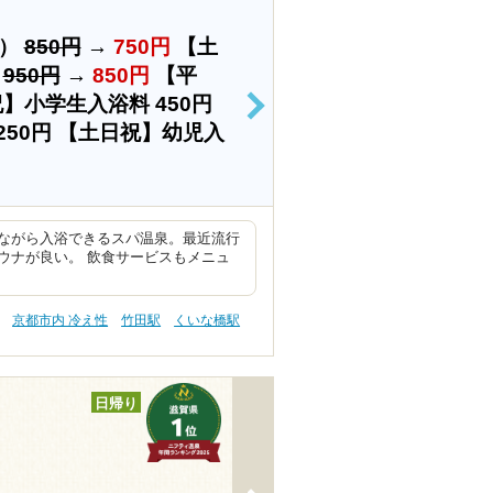
上）
850円
→
750円
【土
）
950円
→
850円
【平
祝】小学生入浴料
450円
>
250円
【土日祝】幼児入
ながら入浴できるスパ温泉。最近流行
ウナが良い。 飲食サービスもメニュ
京都市内 冷え性
竹田駅
くいな橋駅
日帰り