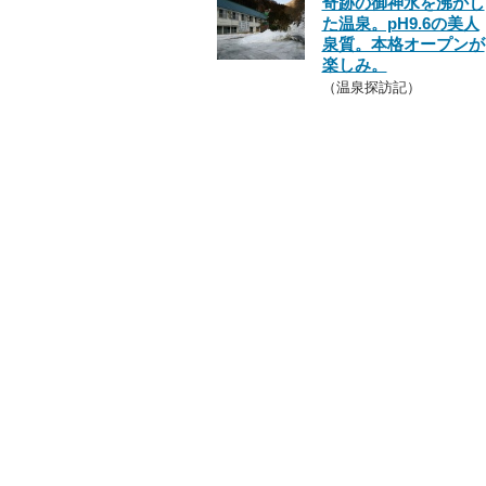
奇跡の御神水を沸かし
た温泉。pH9.6の美人
泉質。本格オープンが
楽しみ。
（温泉探訪記）