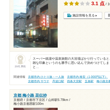
3.1 点
/ 
施設情報を見る
スーパー銭湯や温泉旅館の大浴場ばかり行っていると
雑な印象というのも勝手に思い込んで決めつけてしま
20代 男性
と…
関連情報
京都市内 ひとり旅・一人旅
京都市内 格安（1,000円以下）
京都市内 サウナ
丹波口駅
四条大宮駅
五条駅
梅小路京
京都 梅小路 花伝抄
京都府 / 京都市下京区 /
山科駅6.79km
/
梅小路京都西駅100m