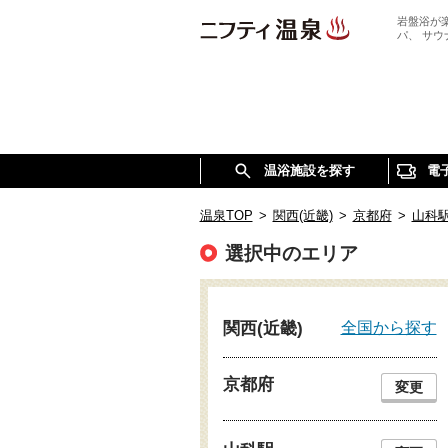
岩盤浴が
パ、 サ
温浴施設を探す
電
温泉TOP
>
関西(近畿)
>
京都府
>
山科
選択中のエリア
全国から探す
関西(近畿)
京都府
変更