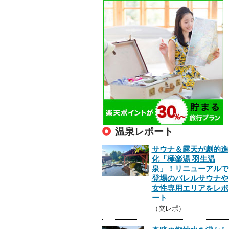
温泉レポート
サウナ＆露天が劇的進
化「極楽湯 羽生温
泉」！リニューアルで
登場のバレルサウナや
女性専用エリアをレポ
ート
（突レポ）