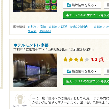
施設情報を見る
楽天トラベルの宿泊プランを見
関連情報
京都市内 宿泊
京都市内 駅近（徒歩10分以内）
京都市内 
東寺駅
東福寺駅
ホテルモントレ京都
京都府 / 京都市中京区 /
山科駅5.51km
/
烏丸御池駅234m
4.3 点
/ 
施設情報を見る
楽天トラベルの宿泊プランを見
年に一度『自分へのご褒美』として利用。 ホテル内
が良いのか皆さんマナーがよく、譲り合い気持ちよく
50代～ 女性