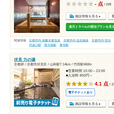
- 点
/ 0件
施設情報を見る
楽天トラベルの宿泊プランを見
関連情報
京都市内 炭酸水素塩泉
京都市内 塩化物泉
京都市内 宿泊
丹波口駅
西大路駅
東寺駅
伏見 力の湯
京都府 / 京都市伏見区 /
山科駅7.14km
/
竹田駅468m
■営業時間 10:00～23:00
■入浴料 850円～
4.1 点
/ 
電子チケットあり
施設情報を見る