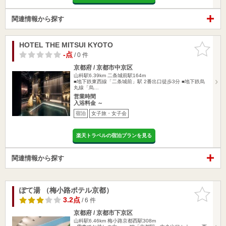
関連情報から探す
HOTEL THE MITSUI KYOTO
お気に入
りに追加
-点
/ 0 件
京都府 / 京都市中京区
山科駅6.39km
二条城前駅164m
■地下鉄東西線「二条城前」駅 2番出口徒歩3分 ■地下鉄烏
丸線「烏…
営業時間
入浴料金 ～
宿泊
女子旅・女子会
楽天トラベルの宿泊プランを見る
関連情報から探す
ぽて湯 （梅小路ポテル京都）
お気に入
りに追加
3.2点
/ 6 件
京都府 / 京都市下京区
山科駅6.46km
梅小路京都西駅308m