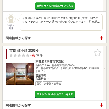
楽天トラベルの宿泊プランを見る
令和6年3月現在日帰り1000円でタオル付は1200円です。初めて
クルマで来ましたが一方通行の狭い道沿いにあります 駐車場…
50代～
男性
関連情報から探す
京都 梅小路 花伝抄
お気に入
りに追加
-点
/ 0 件
京都府 / 京都市下京区
山科駅6.79km
梅小路京都西駅100m
JR「梅小路京都西駅」より徒歩1分JR京都駅B3バス乗り場
より10分…
営業時間
入浴料金 ～
宿泊
女子旅・女子会
楽天トラベルの宿泊プランを見る
関連情報から探す