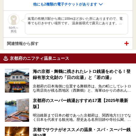
他にも2種類の電子チケットがあります
嵐電の有栖川駅から南に100mほど歩いた所にありますので、電
車でも行きやすい場所です。 温泉循環式で露天にあります。…
50代～
男性
関連情報から探す
京都府のニフティ温泉ニュース
海の京都・舞鶴に残されたレトロ銭湯をめぐる！登
録有形文化財の「日の出湯」と「若の湯」
京都府の日本海側に位置する舞鶴市は、魚の町にしてレトロ
な商店街が残る西地区（西舞鶴）と、海軍ゆかりの赤れんが
パークや海上自衛隊施設のある東地区（東舞鶴）に分けられ
ます。今回案内するのは西地区に今も残る2軒の銭湯「日の
京都府のスーパー銭湯おすすめ17選【2025年最新
出湯」と「若の湯」。いずれも国の登録有形文化財に指定さ
版】
れた歴史ある建物でありながら、今も現役のお風呂屋さんで
す。
明治維新まで日本の都であった京都府は、関西地方だけでな
く日本を代表する観光地。歴史ある名所旧跡や寺社仏閣、そ
漁師町や商店街で働く人々を支えてきたこの2軒の銭湯とと
して古都ならではの文化が魅力です。
もに、立ち寄りたい舞鶴の観光スポットや温浴施設を紹介し
ます。
京都でサウナがオススメの温泉・スパ・スーパー銭
今回は、そんな京都府で2025年現在おすすめのスーパー銭
湯10選