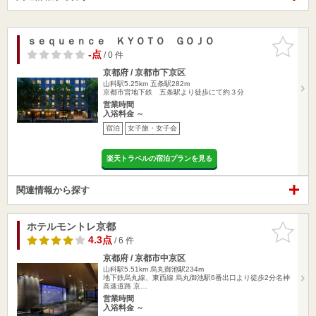
ｓｅｑｕｅｎｃｅ ＫＹＯＴＯ ＧＯＪＯ
お気に入
りに追加
-点
/ 0 件
京都府 / 京都市下京区
山科駅5.25km
五条駅282m
京都市営地下鉄 五条駅より徒歩にて約３分
営業時間
入浴料金 ～
宿泊
女子旅・女子会
楽天トラベルの宿泊プランを見る
関連情報から探す
ホテルモントレ京都
お気に入
りに追加
4.3点
/ 6 件
京都府 / 京都市中京区
山科駅5.51km
烏丸御池駅234m
地下鉄烏丸線、東西線 烏丸御池駅6番出口より徒歩2分名神
高速道路 京…
営業時間
入浴料金 ～