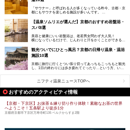
湯を紹介します。
───
有名な観光名所のすぐ近くにある日帰り入浴施設から、山間
提供元：京都府舞鶴市【PR】
「サウナー」と呼ばれる人が多くなっている昨今、古都・京
部でレジャー気分を満喫できる温泉施設まで、好みのスーパ
この記事は京都府舞鶴市のPR記事です。
都にもサウナを楽しめる施設が多いんです。
ー銭湯を探してみてくださいね。
自分の好きなサウナを探すのもいいですが、さまざまなサウ
【温泉ソムリエが選んだ】京都のおすすめ岩盤浴・
ナを体感してみたいですよね。
スパ8選
今回は京都府の中心や郊外、温泉地にある施設など、サウナ
美容と健康にいい岩盤浴は、老若男女問わず大人気！
のある温浴施設を紹介します。
横になっているだけで、じんわりと汗をかくことができるの
で、簡単にデトックスができますよ♪
ぜひ参考にして、京都府の方や、観光に出かけた時などにサ
ウナを楽しみましょう！
観光ついでにひとっ風呂？京都の日帰り温泉・温浴
地元の方はもちろん、旅先としても人気の京都。
施設10選
観光のついでに岩盤浴のある温泉に浸かってリフレッシュす
るのも良さそうですね！
京都に旅行に行くとつい張り切ってあっちもこっちもと観光
し、1日の終わりには歩き疲れてぐったり…という方、いま
今回は京都にある岩盤浴のある施設をピックアップしてご紹
せんか？（私です）
介します！
そんな疲れた身体には温泉です！京都には、市内にも郊外に
も素晴らしい温泉がたくさんあります。そこで、日帰り利用
ニフティ温泉ニュースTOPへ
できるおすすめの温泉・温浴施設をまとめてみました。
おすすめのアクティビティ情報
【京都・下京区】お抹茶＆練り切り作り体験！素敵なお茶の世界
へようこそ！五条駅より徒歩1分
京都府京都市下京区万寿寺町135 ベルクからすま2階