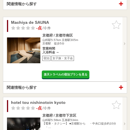
関連情報から探す
Machiya de SAUNA
お気に入
りに追加
-点
/ 0 件
京都府 / 京都市南区
山科駅5.57km
京都駅305m
京都駅 徒歩5分
営業時間
入浴料金 ～
宿泊
女子旅・女子会
楽天トラベルの宿泊プランを見る
関連情報から探す
hotel tou nishinotoin kyoto
お気に入
りに追加
-点
/ 0 件
京都府 / 京都市下京区
山科駅5.58km
五条駅534m
【電車・タクシー】 ■京都駅から ・中央口徒歩約10分
・…