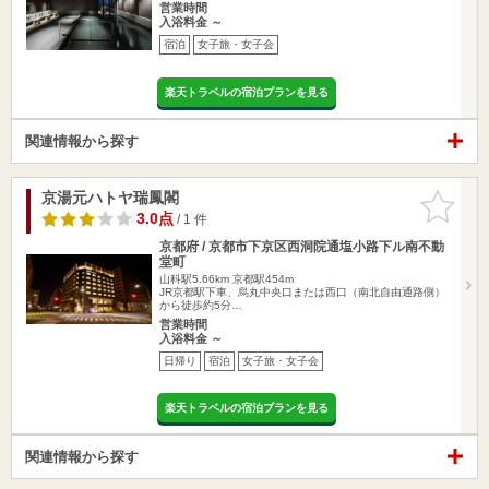
営業時間
入浴料金 ～
宿泊
女子旅・女子会
楽天トラベルの宿泊プランを見る
関連情報から探す
京湯元ハトヤ瑞鳳閣
お気に入
りに追加
3.0点
/ 1 件
京都府 / 京都市下京区西洞院通塩小路下ル南不動
堂町
山科駅5.66km
京都駅454m
JR京都駅下車、烏丸中央口または西口（南北自由通路側）
から徒歩約5分…
営業時間
入浴料金 ～
日帰り
宿泊
女子旅・女子会
楽天トラベルの宿泊プランを見る
関連情報から探す