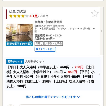
伏見 力の湯
お気に入
りに追加
4.1点
/ 250 件
京都府 / 京都市伏見区
山科駅7.14km
竹田駅468m
車： ■名神高速道路「京都南IC」から1.5Km（約5分） ■
阪…
営業時間 10:00～23:00
入浴料金 850円～
日帰り
女子旅・女子会
電子チケットあり
入浴料チケット
電子チケット
【平日】大人入浴料（中学生以上）
850円
→
750円
【土日
祝】大人入浴料（中学生以上）
950円
→
850円
【平日】小
学生入浴料
400円
【土日祝】小学生入浴料
450円
【平日】
幼児入浴料（3歳以上）
250円
【土日祝】幼児入浴料（3歳
以上）
300円
他にも3種類の電子チケットがあります