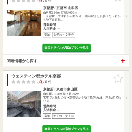
-点
/ 0 件
京都府 / 京都市 山科区
山科駅126m
四宮駅656m
・京都駅・大津駅から約５分 ・山科駅より徒歩１分（駅か
ら地下道直結…
営業時間
入浴料金 ～
宿泊
女子旅・女子会
楽天トラベルの宿泊プランを見る
関連情報から探す
ウェスティン都ホテル京都
お気に入
りに追加
-点
/ 0 件
京都府 / 京都市東山区
山科駅3.21km
蹴上駅292m
電車でお越しの方 ■京都駅から地下鉄(烏丸線・東西線)で約
15分、…
営業時間
入浴料金 ～
宿泊
女子旅・女子会
楽天トラベルの宿泊プランを見る