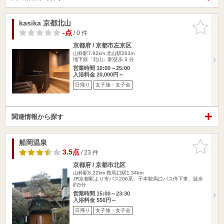
kasika 京都北山
お気に入
りに追加
-点
/ 0 件
京都府 / 京都市左京区
山科駅7.92km
北山駅263m
地下鉄「北山」駅徒歩 3 分
営業時間 10:00～25:00
入浴料金 20,000円～
日帰り
女子旅・女子会
関連情報から探す
船岡温泉
お気に入
りに追加
3.5点
/ 23 件
京都府 / 京都市北区
山科駅8.22km
鞍馬口駅1.34km
JR京都駅より市バス206系、千本鞍馬口バス停下車、徒歩
約5分
営業時間 15:00～23:30
入浴料金 550円～
日帰り
女子旅・女子会