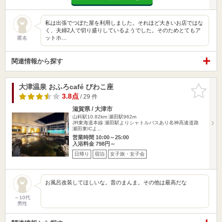
私は出張でつぼた屋を利用しました。それほど大きいお店ではな
く、夫婦2人で切り盛りしているようでした。そのためとてもア
ットホ…
匿名
関連情報から探す
大津温泉 おふろcafé びわこ座
お気に入
りに追加
3.8点
/ 29 件
滋賀県 / 大津市
山科駅10.82km
瀬田駅962m
JR東海道本線 瀬田駅よりシャトルバスあり名神高速道路
瀬田東ICよ…
営業時間 10:00～25:00
入浴料金 798円～
日帰り
宿泊
女子旅・女子会
お風呂改装してほしいな。昔のまんま。その他は最高だな
～10代
男性