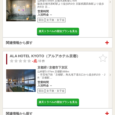
山科駅4.64km
京都河原町駅176m
阪急京都河原町駅より徒歩約3分 京阪祇園四条駅より徒歩
約5分 京…
営業時間
入浴料金 ～
宿泊
女子旅・女子会
楽天トラベルの宿泊プランを見る
関連情報から探す
ALA HOTEL KYOTO（アルアホテル京都）
お気に入
りに追加
-点
/ 0 件
京都府 / 京都市下京区
山科駅5.07km
京都駅488m
・市営地下鉄「京都駅」鳥丸地下道出口から徒歩約2分 ・J
R「京都駅…
営業時間
入浴料金 ～
宿泊
女子旅・女子会
楽天トラベルの宿泊プランを見る
関連情報から探す