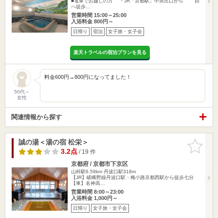
■電車でお越しの方 ・JR「京都駅」中央出口から 西
へ徒歩…
営業時間 15:00～25:00
入浴料金 800円～
日帰り
宿泊
女子旅・女子会
楽天トラベルの宿泊プランを見る
料金600円→800円になってました！
50代～
女性
関連情報から探す
誠の湯＜湯の宿 松栄＞
お気に入
りに追加
3.2点
/ 19 件
京都府 / 京都市下京区
山科駅6.59km
丹波口駅318m
【JR】嵯峨野線丹波口駅・梅小路京都西駅から徒歩七分
【車】名神高…
営業時間 8:00～23:00
入浴料金 1,000円～
日帰り
女子旅・女子会