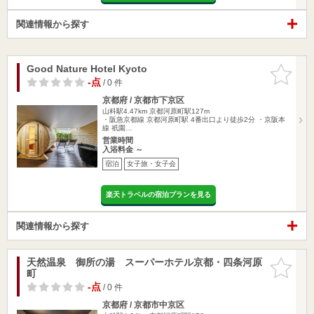
関連情報から探す
Good Nature Hotel Kyoto
お気に入
りに追加
-点
/ 0 件
京都府 / 京都市下京区
山科駅4.47km
京都河原町駅127m
・阪急京都線 京都河原町駅 4番出口より徒歩2分 ・京阪本
線 祇園…
営業時間
入浴料金 ～
宿泊
女子旅・女子会
楽天トラベルの宿泊プランを見る
関連情報から探す
天然温泉 御所の湯 スーパーホテル京都・四条河原
お気に入
町
りに追加
-点
/ 0 件
京都府 / 京都市中京区