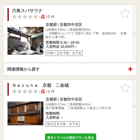
六角スパサウナ
お気に入
りに追加
-点
/ 0 件
京都府 / 京都市中京区
山科駅6.03km
二条城前駅583m
・京都駅からバスで【堀川三条】下車、徒歩約3分 ・京都
駅から車で約…
営業時間 9:30～20:50
入浴料金 18,000円～
日帰り
女子旅・女子会
関連情報から探す
Ｎａｚｕｎａ 京都 二条城
お気に入
りに追加
-点
/ 0 件
京都府 / 京都市中京区
山科駅6.27km
二条城前駅446m
地下鉄東西線 二条城前駅より徒歩にて約５分
営業時間
入浴料金 ～
宿泊
女子旅・女子会
楽天トラベルの宿泊プランを見る