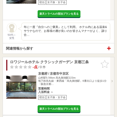
宿泊
女子旅・女子会
楽天トラベルの宿泊プランを見る
年に一度『自分へのご褒美』として利用。 ホテル内にある温泉&
サウナなので、お客様の層が良いのか皆さんマナーがよく、譲り
合…
50代～
女性
関連情報から探す
ロワジールホテル クラシックガーデン 京都三条
お気に入
りに追加
-点
/ 0 件
京都府 / 京都市中京区
山科駅5.56km
烏丸御池駅223m
地下鉄烏丸線・東西線「烏丸御池駅」6番出口より徒歩1分
・阪急京都…
営業時間
入浴料金 ～
宿泊
女子旅・女子会
楽天トラベルの宿泊プランを見る