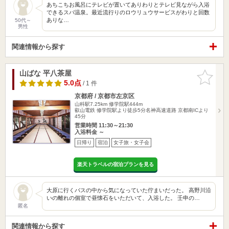
あちこちお風呂にテレビが置いてありわりとテレビ見ながら入浴
できるスパ温泉。最近流行りのロウリュウサービスがわりと回数
ありな…
50代～
男性
関連情報から探す
山ばな 平八茶屋
お気に入
りに追加
5.0点
/ 1 件
京都府 / 京都市左京区
山科駅7.25km
修学院駅444m
叡山電鉄 修学院駅より徒歩5分名神高速道路 京都南ICより
45分
営業時間 11:30～21:30
入浴料金 ～
日帰り
宿泊
女子旅・女子会
楽天トラベルの宿泊プランを見る
大原に行くバスの中から気になっていた佇まいだった。 高野川沿
いの離れの個室で昼懐石をいただいて、入浴した。 壬申の…
匿名
関連情報から探す