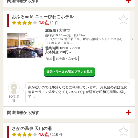
関連情報から探す
おふろcafé ニューびわこホテル
お気に入
りに追加
4.0点
/ 1 件
滋賀県 / 大津市
山科駅10.84km
瀬田駅989m
ＪＲびわこ線 瀬田駅下車、駅から無料シャトルバスあり
（ａｍ１０：００…
営業時間 10:00～25:00
入浴料金 798円～
宿泊
女子旅・女子会
楽天トラベルの宿泊プランを見る
家が近いので仕事帰りなどに利用しています。 お風呂の質は塩化
物泉のラドン温泉でとてもいいのですが浴室が昭和初期風の感じ
で…
30代 男
性
関連情報から探す
さがの温泉 天山の湯
お気に入
りに追加
4.0点
/ 116 件