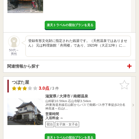
楽天トラベルの宿泊プランを見る
登録有形文化財に指定された銭湯です。（天然温泉ではありませ
ん） 元は料理旅館「舟岡楼」であり、1923年（大正12年）に…
50代～
男性
関連情報から探す
つぼた屋
お気に入
りに追加
3.0点
/ 3 件
滋賀県 / 大津市 / 南郷温泉
山科駅10.56km
石山寺駅3.54km
JR東海道本線石山駅からバスで南郷バス停下車徒歩2分名
神高速～石山I…
営業時間
入浴料金 ～
宿泊
女子旅・女子会
楽天トラベルの宿泊プランを見る