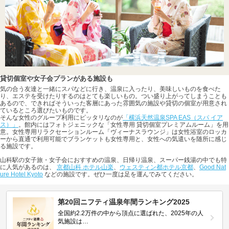
貸切個室や女子会プランがある施設も
気の合う友達と一緒にスパなどに行き、温泉に入ったり、美味しいものを食べた
り、エステを受けたりするのはとても楽しいもの。つい盛り上がってしまうことも
あるので、できればそういった客層にあった雰囲気の施設や貸切の個室が用意され
ているところ選びたいものです。
そんな女性のグループ利用にピッタリなのが
「横浜天然温泉SPA EAS（スパ イア
ス）」
。館内にはフォトジェニックな「女性専用 貸切個室プレミアムルーム」を用
意。女性専用リラクセーションルーム「ヴィーナスラウンジ」は女性浴室のロッカ
ーから直通で利用可能でブランケットも女性専用と、女性への気遣いを随所に感じ
る施設です。
山科駅の女子旅・女子会におすすめの温泉、日帰り温泉、スーパー銭湯の中でも特
に人気があるのは、
京都山科 ホテル山楽
、
ウェスティン都ホテル京都
、
Good Nat
ure Hotel Kyoto
などの施設です。ぜひ一度は足を運んでみてください。
第20回ニフティ温泉年間ランキング2025
全国約2.2万件の中から頂点に選ばれた、2025年の人
気施設は…