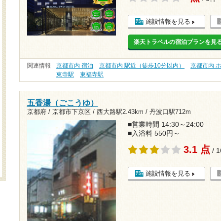
施設情報を見る
楽天トラベルの宿泊プランを見
関連情報
京都市内 宿泊
京都市内 駅近（徒歩10分以内）
京都市内 
東寺駅
東福寺駅
五香湯（ごこうゆ）
京都府 / 京都市下京区 /
西大路駅2.43km
/
丹波口駅712m
■営業時間 14:30～24:00
■入浴料 550円～
3.1 点
/ 
施設情報を見る