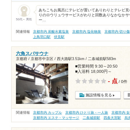
あちこちお風呂にテレビが置いてありわりとテレビ見
りのロウリュウサービスがわりと回数ありなかなかサ
50代～ 男性
ー…
関連情報
京都市内 炭酸水素塩泉
京都市内 塩化物泉
京都市内 切り傷
上鳥羽口駅
伏見駅
六角スパサウナ
京都府 / 京都市中京区 /
西大路駅3.51km
/
二条城前駅583m
■営業時間 9:30～20:50
■入浴料 18,000円～
- 点
/ 0件
施設情報を見る
関連情報
京都市内 カップル
京都市内 ひとり旅・一人旅
京都市内 
京都市内 エステ・マッサージ
二条城前駅
四条大宮駅
烏