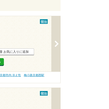
宿泊
>
お気に入りに追加
る
京都市内 冷え性
梅小路京都西駅
宿泊