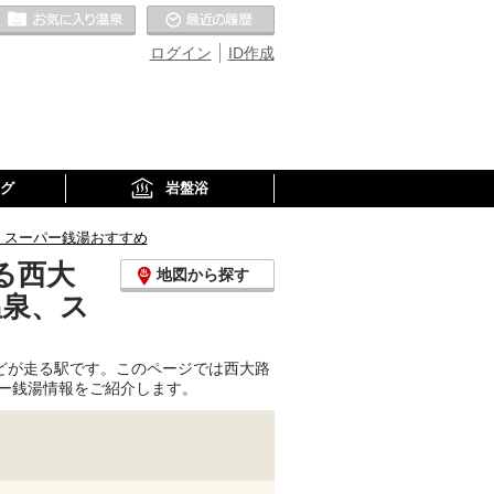
お気に入りの温泉
最近の履歴
ログイン
ID作成
グ
岩盤浴
、スーパー銭湯おすすめ
る西大
地図から探す
温泉、ス
どが走る駅です。このページでは西大路
ー銭湯情報をご紹介します。