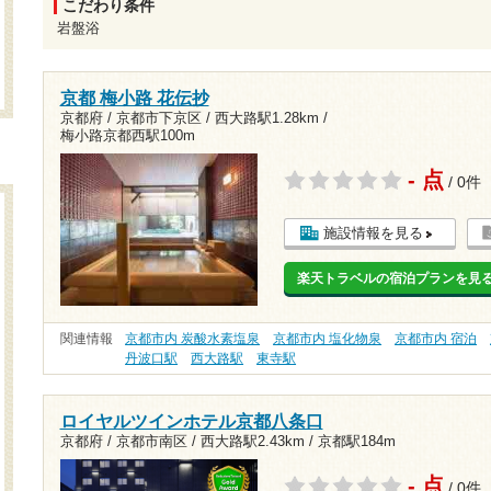
こだわり条件
岩盤浴
京都 梅小路 花伝抄
京都府 / 京都市下京区 /
西大路駅1.28km
/
梅小路京都西駅100m
- 点
/ 0件
施設情報を見る
楽天トラベルの宿泊プランを見
関連情報
京都市内 炭酸水素塩泉
京都市内 塩化物泉
京都市内 宿泊
丹波口駅
西大路駅
東寺駅
ロイヤルツインホテル京都八条口
京都府 / 京都市南区 /
西大路駅2.43km
/
京都駅184m
- 点
/ 0件