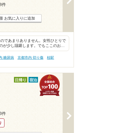
88件
お気に入りに追加
なのであまりありません。女性ひとりで
のが少し躊躇します。でもここのお…
内 糖尿病
京都市内 切り傷
桂駅
日帰り
宿泊
93件
>
り