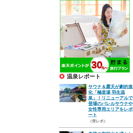
温泉レポート
サウナ＆露天が劇的進
化「極楽湯 羽生温
泉」！リニューアルで
登場のバレルサウナや
女性専用エリアをレポ
ート
（突レポ）