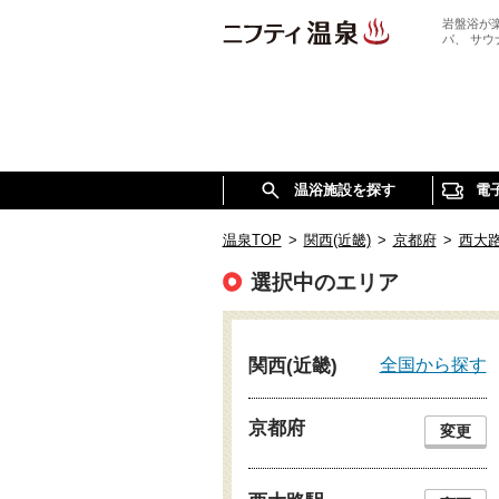
岩盤浴が
パ、 サ
温浴施設を探す
電
温泉TOP
>
関西(近畿)
>
京都府
>
西大
選択中のエリア
全国から探す
関西(近畿)
京都府
変更