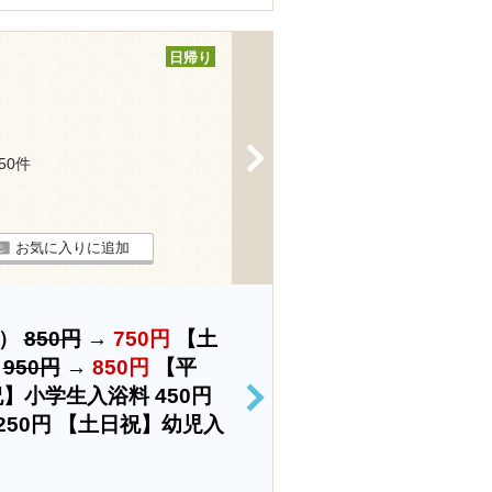
日帰り
>
250件
お気に入りに追加
上）
850円
→
750円
【土
）
950円
→
850円
【平
祝】小学生入浴料
450円
>
250円
【土日祝】幼児入