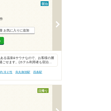
宿泊
6件
>
お気に入りに追加
る
にある温泉&サウナなので、お客様の層
過ごせます。(ホテル利用者も宿泊…
内 冷え性
烏丸御池駅
四条駅
日帰り
>