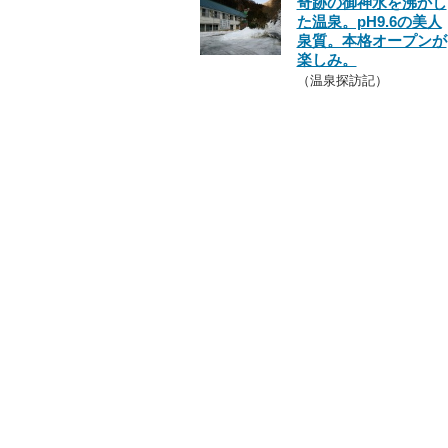
奇跡の御神水を沸かし
た温泉。pH9.6の美人
泉質。本格オープンが
楽しみ。
（温泉探訪記）