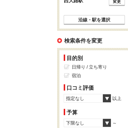
西大路駅
変更
沿線・駅を選択
検索条件を変更
目的別
日帰り / 立ち寄り
宿泊
口コミ評価
指定なし
以上
予算
下限なし
～