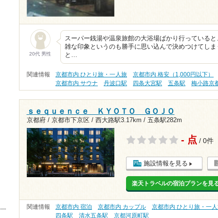
スーパー銭湯や温泉旅館の大浴場ばかり行っていると
雑な印象というのも勝手に思い込んで決めつけてしま
20代 男性
と…
関連情報
京都市内 ひとり旅・一人旅
京都市内 格安（1,000円以下）
京都市内 サウナ
丹波口駅
四条大宮駅
五条駅
梅小路京
ｓｅｑｕｅｎｃｅ ＫＹＯＴＯ ＧＯＪＯ
京都府 / 京都市下京区 /
西大路駅3.17km
/
五条駅282m
- 点
/ 0件
施設情報を見る
楽天トラベルの宿泊プランを見
関連情報
京都市内 宿泊
京都市内 カップル
京都市内 ひとり旅・一人
四条駅
清水五条駅
京都河原町駅