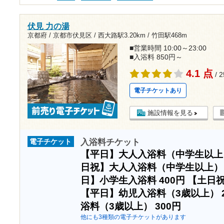
伏見 力の湯
京都府 / 京都市伏見区 /
西大路駅3.20km
/
竹田駅468m
■営業時間 10:00～23:00
■入浴料 850円～
4.1 点
/ 
電子チケットあり
施設情報を見る
入浴料チケット
電子チケット
【平日】大人入浴料（中学生以
日祝】大人入浴料（中学生以上
日】小学生入浴料
400円
【土日
【平日】幼児入浴料（3歳以上）
浴料（3歳以上）
300円
他にも3種類の電子チケットがあります