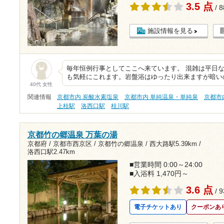
3.5 点
/ 
施設情報を見る
毎年恒例行事としてここへ来ています。 混雑は平日
も気軽にこれます。岩盤浴はゆったり出来ますが暗い
40代 女性
関連情報
京都市内 炭酸水素塩泉
京都市内 単純温泉・単純泉
京都市
上桂駅
洛西口駅
桂川駅
京都竹の郷温泉 万葉の湯
京都府 / 京都市西京区 / 京都竹の郷温泉 /
西大路駅5.39km
/
洛西口駅2.47km
■営業時間 0:00～24:00
■入浴料 1,470円～
3.6 点
/ 
電子チケットあり
クーポンあ