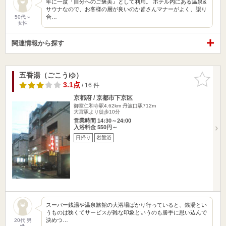
年に一度『自分へのご褒美』として利用。 ホテル内にある温泉&
サウナなので、お客様の層が良いのか皆さんマナーがよく、譲り
合…
50代～
女性
関連情報から探す
五香湯（ごこうゆ）
お気に入
りに追加
3.1点
/ 16 件
京都府 / 京都市下京区
御室仁和寺駅4.62km
丹波口駅712m
大宮駅より徒歩10分
営業時間 14:30～24:00
入浴料金 550円～
日帰り
岩盤浴
スーパー銭湯や温泉旅館の大浴場ばかり行っていると、銭湯とい
うものは狭くてサービスが雑な印象というのも勝手に思い込んで
決めつ…
20代 男