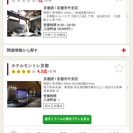
-点
/ 0 件
京都府 / 京都市中京区
御室仁和寺駅4.14km
二条城前駅583m
・京都駅からバスで【堀川三条】下車、徒歩約3分 ・京都
駅から車で約…
営業時間 9:30～20:50
入浴料金 18,000円～
日帰り
岩盤浴
関連情報から探す
ホテルモントレ京都
お気に入
りに追加
4.3点
/ 6 件
京都府 / 京都市中京区
御室仁和寺駅4.60km
烏丸御池駅234m
地下鉄烏丸線、東西線 烏丸御池駅6番出口より徒歩2分名神
高速道路 京…
営業時間
入浴料金 ～
宿泊
岩盤浴
楽天トラベルの宿泊プランを見る