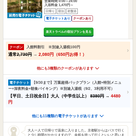
営業時間 0:00～24:00
入浴料金 1,470円～
日帰り
宿泊
岩盤浴
電子チケットあり
クーポンあり
楽天トラベルの宿泊プランを見る
入館料割引 ※別途入湯税100円
クーポン
通常
2,730円
→
2,080円（650円お得！）
他にも3種類のクーポンがあります
【9/30まで】万葉超得パックプラン（入館+特別メニュ
電子チケット
ー+深夜料金+朝食バイキング）※別途入湯税（9/2、3利用不可）
【平日、土日祝全日】大人（中学生以上）
8380円
→
4480
円
他にも11種類の電子チケットがあります
大人一人で日帰りで温泉に入りました。京都駅からはバスで行く
と少し時間がかかりますので、余裕を持って行くといいと思いま