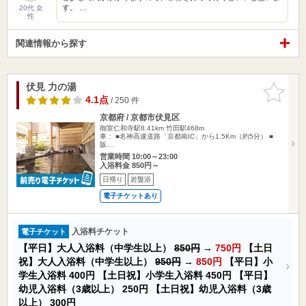
す。 …
20代 女
性
関連情報から探す
伏見 力の湯
お気に入
りに追加
4.1点
/ 250 件
京都府 / 京都市伏見区
御室仁和寺駅8.41km
竹田駅468m
車： ■名神高速道路「京都南IC」から1.5Km（約5分） ■
阪…
営業時間 10:00～23:00
入浴料金 850円～
日帰り
岩盤浴
電子チケットあり
入浴料チケット
電子チケット
【平日】大人入浴料（中学生以上）
850円
→
750円
【土日
祝】大人入浴料（中学生以上）
950円
→
850円
【平日】小
学生入浴料
400円
【土日祝】小学生入浴料
450円
【平日】
幼児入浴料（3歳以上）
250円
【土日祝】幼児入浴料（3歳
以上）
300円