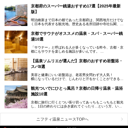
パークや海上自衛隊施設のある東地区（東舞鶴）に分けられ
ます。今回案内するのは西地区に今も残る2軒の銭湯「日の
京都府のスーパー銭湯おすすめ17選【2025年最新
出湯」と「若の湯」。いずれも国の登録有形文化財に指定さ
版】
れた歴史ある建物でありながら、今も現役のお風呂屋さんで
す。
明治維新まで日本の都であった京都府は、関西地方だけでな
く日本を代表する観光地。歴史ある名所旧跡や寺社仏閣、そ
漁師町や商店街で働く人々を支えてきたこの2軒の銭湯とと
して古都ならではの文化が魅力です。
もに、立ち寄りたい舞鶴の観光スポットや温浴施設を紹介し
ます。
京都でサウナがオススメの温泉・スパ・スーパー銭
今回は、そんな京都府で2025年現在おすすめのスーパー銭
湯10選
湯を紹介します。
───
有名な観光名所のすぐ近くにある日帰り入浴施設から、山間
提供元：京都府舞鶴市【PR】
「サウナー」と呼ばれる人が多くなっている昨今、古都・京
部でレジャー気分を満喫できる温泉施設まで、好みのスーパ
この記事は京都府舞鶴市のPR記事です。
都にもサウナを楽しめる施設が多いんです。
ー銭湯を探してみてくださいね。
自分の好きなサウナを探すのもいいですが、さまざまなサウ
【温泉ソムリエが選んだ】京都のおすすめ岩盤浴・
ナを体感してみたいですよね。
スパ8選
今回は京都府の中心や郊外、温泉地にある施設など、サウナ
美容と健康にいい岩盤浴は、老若男女問わず大人気！
のある温浴施設を紹介します。
横になっているだけで、じんわりと汗をかくことができるの
で、簡単にデトックスができますよ♪
ぜひ参考にして、京都府の方や、観光に出かけた時などにサ
ウナを楽しみましょう！
観光ついでにひとっ風呂？京都の日帰り温泉・温浴
地元の方はもちろん、旅先としても人気の京都。
施設10選
観光のついでに岩盤浴のある温泉に浸かってリフレッシュす
るのも良さそうですね！
京都に旅行に行くとつい張り切ってあっちもこっちもと観光
し、1日の終わりには歩き疲れてぐったり…という方、いま
今回は京都にある岩盤浴のある施設をピックアップしてご紹
せんか？（私です）
介します！
そんな疲れた身体には温泉です！京都には、市内にも郊外に
も素晴らしい温泉がたくさんあります。そこで、日帰り利用
ニフティ温泉ニュースTOPへ
できるおすすめの温泉・温浴施設をまとめてみました。