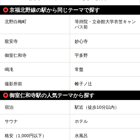
京福北野線の駅から同じテーマで探す
北野白梅町
等持院・立命館大学衣笠キャン
パス前
龍安寺
妙心寺
御室仁和寺
宇多野
鳴滝
常盤
撮影所前
帷子ノ辻
御室仁和寺駅の人気テーマから探す
宿泊
駅近（徒歩10分以内）
サウナ
ホテル
格安（1,000円以下）
水風呂