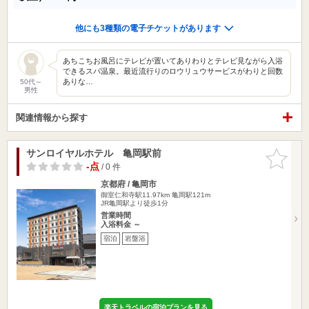
他にも3種類の電子チケットがあります
あちこちお風呂にテレビが置いてありわりとテレビ見ながら入浴
できるスパ温泉。最近流行りのロウリュウサービスがわりと回数
ありな…
50代～
男性
関連情報から探す
サンロイヤルホテル 亀岡駅前
お気に入
りに追加
-点
/ 0 件
京都府 / 亀岡市
御室仁和寺駅11.97km
亀岡駅121m
JR亀岡駅より徒歩1分
営業時間
入浴料金 ～
宿泊
岩盤浴
楽天トラベルの宿泊プランを見る