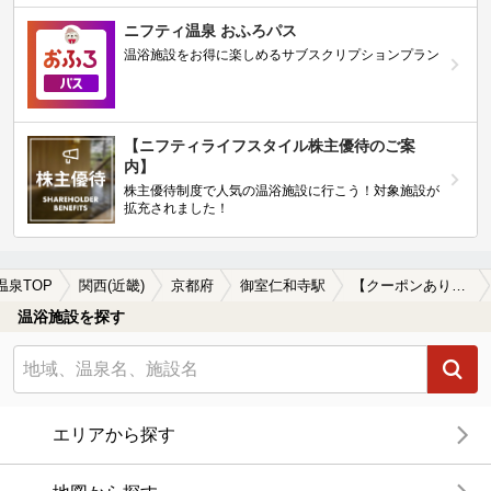
ニフティ温泉 おふろパス
温浴施設をお得に楽しめるサブスクリプションプラン
【ニフティライフスタイル株主優待のご案
内】
株主優待制度で人気の温浴施設に行こう！対象施設が
拡充されました！
温泉TOP
関西(近畿)
京都府
御室仁和寺駅
【クーポンあり】岩盤浴が楽しめる御室仁和寺駅近くの温泉、日帰り温泉、スーパー銭湯おすすめ
温浴施設を探す
エリアから探す