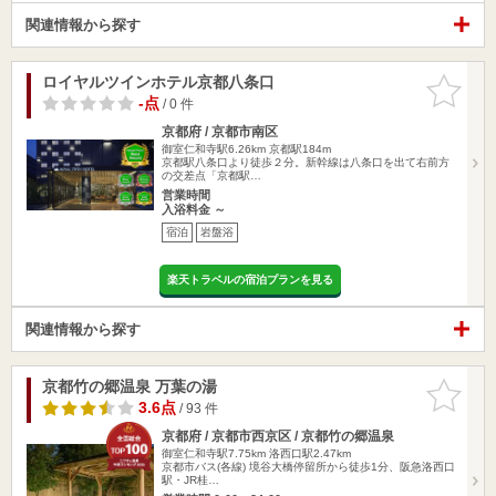
関連情報から探す
ロイヤルツインホテル京都八条口
お気に入
りに追加
-点
/ 0 件
京都府 / 京都市南区
御室仁和寺駅6.26km
京都駅184m
京都駅八条口より徒歩２分。新幹線は八条口を出て右前方
の交差点「京都駅…
営業時間
入浴料金 ～
宿泊
岩盤浴
楽天トラベルの宿泊プランを見る
関連情報から探す
京都竹の郷温泉 万葉の湯
お気に入
りに追加
3.6点
/ 93 件
京都府 / 京都市西京区 / 京都竹の郷温泉
御室仁和寺駅7.75km
洛西口駅2.47km
京都市バス(各線) 境谷大橋停留所から徒歩1分、阪急洛西口
駅・JR桂…