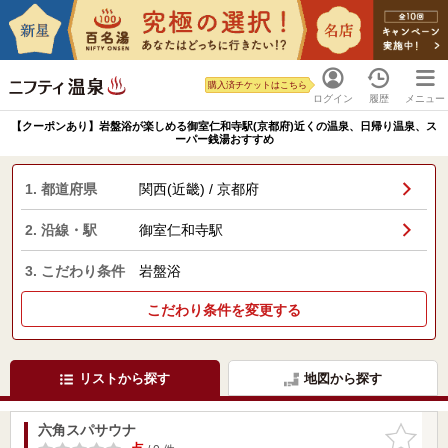
購入済チケットはこちら
ログイン
履歴
メニュー
【クーポンあり】岩盤浴が楽しめる御室仁和寺駅(京都府)近くの温泉、日帰り温泉、ス
ーパー銭湯おすすめ
1. 都道府県
関西(近畿) / 京都府
2. 沿線・駅
御室仁和寺駅
3. こだわり条件
岩盤浴
こだわり条件を変更する
リストから探す
地図から探す
六角スパサウナ
お気に入
りに追加