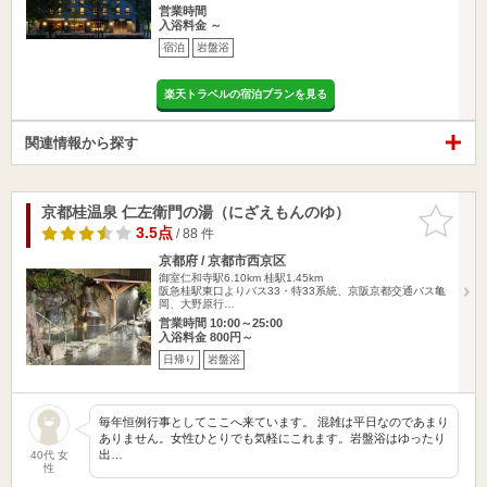
営業時間
入浴料金 ～
宿泊
岩盤浴
楽天トラベルの宿泊プランを見る
関連情報から探す
京都桂温泉 仁左衛門の湯（にざえもんのゆ）
お気に入
りに追加
3.5点
/ 88 件
京都府 / 京都市西京区
御室仁和寺駅6.10km
桂駅1.45km
阪急桂駅東口よりバス33・特33系統、京阪京都交通バス亀
岡、大野原行…
営業時間 10:00～25:00
入浴料金 800円～
日帰り
岩盤浴
毎年恒例行事としてここへ来ています。 混雑は平日なのであまり
ありません。女性ひとりでも気軽にこれます。岩盤浴はゆったり
出…
40代 女
性