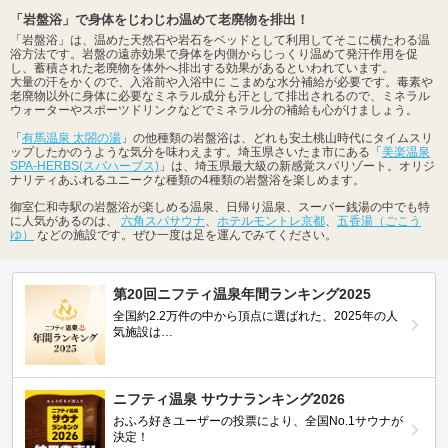
「岩盤浴」で身体をじわじわ温めて老廃物を排出！
「岩盤浴」は、温めた天然石や岩石をベッドとして利用してそこに横たわる温
浴方法です。岩盤の遠赤効果で身体を内側からじっくり温めて発汗作用を促
し、蓄積された老廃物を体外へ排出する効果があるといわれています。
大量の汗をかくので、入浴前や入浴中に こまめな水分補給が必要です。毒素や
老廃物以外に身体に必要なミネラル成分も汗として排出されるので、ミネラル
ウォーターやスポーツドリンクなどでミネラル分の補給も心がけましょう。
「
有馬温泉 太閤の湯
」の他種類の岩盤浴は、どれも安土桃山時代にタイムスリ
ップしたかのうような気分を味わえます。埼玉県さいたま市にある「
美楽温泉
SPA-HERBS(スパハーブス)
」は、埼玉県最大級の新感覚スパリゾート。オリジ
ナリティあふれるユニークな種類の4種類の岩盤浴を楽しめます。
御室仁和寺駅の岩盤浴が楽しめる温泉、日帰り温泉、スーパー銭湯の中でも特
に人気があるのは、
六角スパサウナ
、
ホテルモントレ京都
、
五香湯（ごこう
ゆ）
などの施設です。ぜひ一度は足を運んでみてください。
第20回ニフティ温泉年間ランキング2025
全国約2.2万件の中から頂点に選ばれた、2025年の人
気施設は…
ニフティ温泉 サウナランキング2026
おふろ好きユーザーの投票により、全国No.1サウナが
決定！