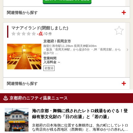
関連情報から探す
マナアイランド(閉館しました)
お気に入
りに追加
-点
/ 0 件
京都府 / 長岡京市
御室仁和寺駅11.28km
長岡天神駅408m
・阪急「長岡天神駅」から徒歩5分 ・JR「長岡京駅」から
徒歩7分 …
営業時間
入浴料金 ～
岩盤浴
関連情報から探す
京都府のニフティ温泉ニュース
海の京都・舞鶴に残されたレトロ銭湯をめぐる！登
録有形文化財の「日の出湯」と「若の湯」
京都府の日本海側に位置する舞鶴市は、魚の町にしてレトロ
な商店街が残る西地区（西舞鶴）と、海軍ゆかりの赤れんが