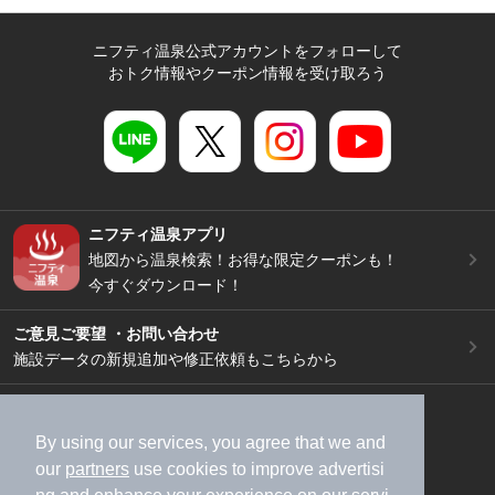
ニフティ温泉公式アカウントをフォローして
おトク情報やクーポン情報を受け取ろう
ニフティ温泉アプリ
地図から温泉検索！お得な限定クーポンも！
今すぐダウンロード！
ご意見ご要望 ・お問い合わせ
施設データの新規追加や修正依頼もこちらから
スマートフォン
/
PC
加盟店募集（資料請求）
広告出稿のご案内
By using our services, you agree that we and
our
partners
use cookies to improve advertisi
利用規約
ライフスタイルMEMBERS+規約