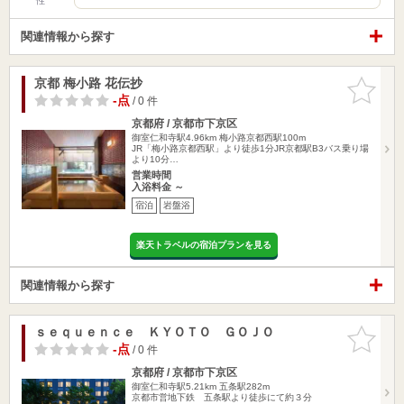
性
関連情報から探す
京都 梅小路 花伝抄
お気に入
りに追加
-点
/ 0 件
京都府 / 京都市下京区
御室仁和寺駅4.96km
梅小路京都西駅100m
JR「梅小路京都西駅」より徒歩1分JR京都駅B3バス乗り場
より10分…
営業時間
入浴料金 ～
宿泊
岩盤浴
楽天トラベルの宿泊プランを見る
関連情報から探す
ｓｅｑｕｅｎｃｅ ＫＹＯＴＯ ＧＯＪＯ
お気に入
りに追加
-点
/ 0 件
京都府 / 京都市下京区
御室仁和寺駅5.21km
五条駅282m
京都市営地下鉄 五条駅より徒歩にて約３分