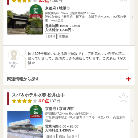
3.5点
/ 180 件
京都府 / 城陽市
伊勢田駅6.70km
山城青谷駅2.46km
近鉄京都線「新田辺」駅下車 京阪宇治バス60・62系統乗
車「一休温泉…
営業時間 10:00～23:00
入浴料金 1,234円～
日帰り
岩盤浴
国道307号線沿いにある温浴施設です。雰囲気のいい料亭の跡に
建っていまして、風情のよさを継続しています。このあたりが大
阪や…
50代～
男性
関連情報から探す
スパ＆ホテル水春 松井山手
お気に入
りに追加
4.0点
/ 37 件
京都府 / 京田辺市
伊勢田駅7.34km
松井山手駅394m
JR松井山手駅より8分 最寄りバス停：京阪バス「高速京田
辺前」
営業時間 6:00～26:00
入浴料金 1,430円～
日帰り
宿泊
岩盤浴