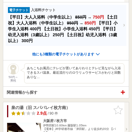
入浴料チケット
電子チケット
【平日】大人入浴料（中学生以上）
850円
→
750円
【土日
祝】大人入浴料（中学生以上）
950円
→
850円
【平日】小
学生入浴料
400円
【土日祝】小学生入浴料
450円
【平日】
幼児入浴料（3歳以上）
250円
【土日祝】幼児入浴料（3歳
以上）
300円
他にも3種類の電子チケットがあります
あちこちお風呂にテレビが置いてありわりとテレビ見ながら入浴
できるスパ温泉。最近流行りのロウリュウサービスがわりと回数
ありな…
50代～
男性
関連情報から探す
泉の湯（旧 スパバレイ枚方南）
お気に入
りに追加
2.9点
/ 90 件
大阪府 / 枚方市
伊勢田駅10.60km
藤阪駅1.05km
【電車】JR学研都市線「津田駅」より徒歩約20分 【バ