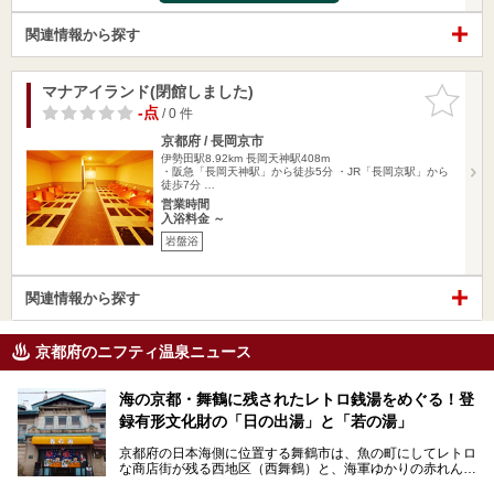
関連情報から探す
マナアイランド(閉館しました)
お気に入
りに追加
-点
/ 0 件
京都府 / 長岡京市
伊勢田駅8.92km
長岡天神駅408m
・阪急「長岡天神駅」から徒歩5分 ・JR「長岡京駅」から
徒歩7分 …
営業時間
入浴料金 ～
岩盤浴
関連情報から探す
京都府のニフティ温泉ニュース
海の京都・舞鶴に残されたレトロ銭湯をめぐる！登
録有形文化財の「日の出湯」と「若の湯」
京都府の日本海側に位置する舞鶴市は、魚の町にしてレトロ
な商店街が残る西地区（西舞鶴）と、海軍ゆかりの赤れんが
パークや海上自衛隊施設のある東地区（東舞鶴）に分けられ