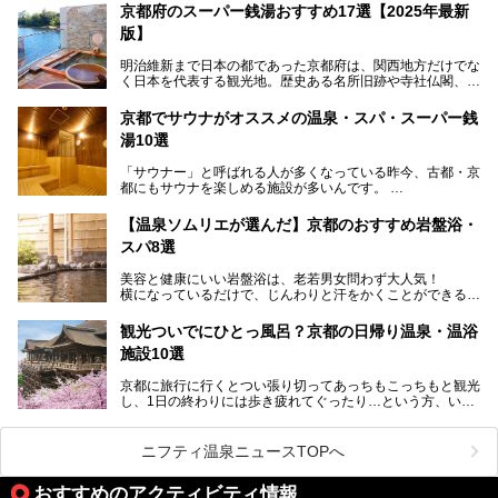
ます。今回案内するのは西地区に今も残る2軒の銭湯「日の
京都府のスーパー銭湯おすすめ17選【2025年最新
出湯」と「若の湯」。いずれも国の登録有形文化財に指定さ
版】
れた歴史ある建物でありながら、今も現役のお風呂屋さんで
す。
明治維新まで日本の都であった京都府は、関西地方だけでな
く日本を代表する観光地。歴史ある名所旧跡や寺社仏閣、そ
漁師町や商店街で働く人々を支えてきたこの2軒の銭湯とと
して古都ならではの文化が魅力です。
もに、立ち寄りたい舞鶴の観光スポットや温浴施設を紹介し
ます。
京都でサウナがオススメの温泉・スパ・スーパー銭
今回は、そんな京都府で2025年現在おすすめのスーパー銭
湯10選
湯を紹介します。
───
有名な観光名所のすぐ近くにある日帰り入浴施設から、山間
提供元：京都府舞鶴市【PR】
「サウナー」と呼ばれる人が多くなっている昨今、古都・京
部でレジャー気分を満喫できる温泉施設まで、好みのスーパ
この記事は京都府舞鶴市のPR記事です。
都にもサウナを楽しめる施設が多いんです。
ー銭湯を探してみてくださいね。
自分の好きなサウナを探すのもいいですが、さまざまなサウ
【温泉ソムリエが選んだ】京都のおすすめ岩盤浴・
ナを体感してみたいですよね。
スパ8選
今回は京都府の中心や郊外、温泉地にある施設など、サウナ
美容と健康にいい岩盤浴は、老若男女問わず大人気！
のある温浴施設を紹介します。
横になっているだけで、じんわりと汗をかくことができるの
で、簡単にデトックスができますよ♪
ぜひ参考にして、京都府の方や、観光に出かけた時などにサ
ウナを楽しみましょう！
観光ついでにひとっ風呂？京都の日帰り温泉・温浴
地元の方はもちろん、旅先としても人気の京都。
施設10選
観光のついでに岩盤浴のある温泉に浸かってリフレッシュす
るのも良さそうですね！
京都に旅行に行くとつい張り切ってあっちもこっちもと観光
し、1日の終わりには歩き疲れてぐったり…という方、いま
今回は京都にある岩盤浴のある施設をピックアップしてご紹
せんか？（私です）
介します！
そんな疲れた身体には温泉です！京都には、市内にも郊外に
も素晴らしい温泉がたくさんあります。そこで、日帰り利用
ニフティ温泉ニュースTOPへ
できるおすすめの温泉・温浴施設をまとめてみました。
おすすめのアクティビティ情報