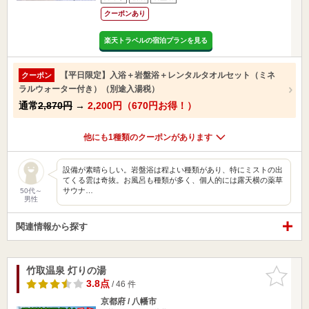
クーポンあり
楽天トラベルの宿泊プランを見る
【平日限定】入浴＋岩盤浴＋レンタルタオルセット（ミネ
クーポン
ラルウォーター付き）（別途入湯税）
通常
2,870円
→
2,200円（670円お得！）
他にも1種類のクーポンがあります
設備が素晴らしい。岩盤浴は程よい種類があり、特にミストの出
てくる雲は奇抜。お風呂も種類が多く、個人的には露天横の薬草
サウナ…
50代～
男性
関連情報から探す
竹取温泉 灯りの湯
お気に入
りに追加
3.8点
/ 46 件
京都府 / 八幡市