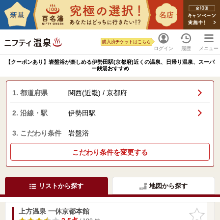
購入済チケットはこちら
ログイン
履歴
メニュー
【クーポンあり】岩盤浴が楽しめる伊勢田駅(京都府)近くの温泉、日帰り温泉、スーパ
ー銭湯おすすめ
1. 都道府県
関西(近畿) / 京都府
2. 沿線・駅
伊勢田駅
3. こだわり条件
岩盤浴
こだわり条件を変更する
リストから探す
地図から探す
上方温泉 一休京都本館
お気に入
りに追加