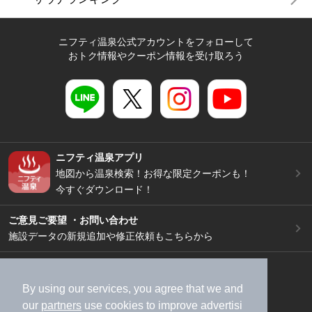
ニフティ温泉公式アカウントをフォローして
おトク情報やクーポン情報を受け取ろう
ニフティ温泉アプリ
地図から温泉検索！お得な限定クーポンも！
今すぐダウンロード！
ご意見ご要望 ・お問い合わせ
施設データの新規追加や修正依頼もこちらから
スマートフォン
/
PC
加盟店募集（資料請求）
広告出稿のご案内
By using our services, you agree that we and
our
partners
use cookies to improve advertisi
利用規約
ライフスタイルMEMBERS+規約