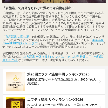
「岩盤浴」で身体をじわじわ温めて老廃物を排出！
「岩盤浴」は、温めた天然石や岩石をベッドとして利用してそこに横たわる温
浴方法です。岩盤の遠赤効果で身体を内側からじっくり温めて発汗作用を促
し、蓄積された老廃物を体外へ排出する効果があるといわれています。
大量の汗をかくので、入浴前や入浴中に こまめな水分補給が必要です。毒素や
老廃物以外に身体に必要なミネラル成分も汗として排出されるので、ミネラル
ウォーターやスポーツドリンクなどでミネラル分の補給も心がけましょう。
「
有馬温泉 太閤の湯
」の他種類の岩盤浴は、どれも安土桃山時代にタイムスリ
ップしたかのうような気分を味わえます。埼玉県さいたま市にある「
美楽温泉
SPA-HERBS(スパハーブス)
」は、埼玉県最大級の新感覚スパリゾート。オリジ
ナリティあふれるユニークな種類の4種類の岩盤浴を楽しめます。
伊勢田駅の岩盤浴が楽しめる温泉、日帰り温泉、スーパー銭湯の中でも特に人
気があるのは、
上方温泉 一休京都本館
、
スパ＆ホテル水春 松井山手
、
竹取温
泉 灯りの湯
などの施設です。ぜひ一度は足を運んでみてください。
第20回ニフティ温泉年間ランキング2025
全国約2.2万件の中から頂点に選ばれた、2025年の人
気施設は…
ニフティ温泉 サウナランキング2026
おふろ好きユーザーの投票により、全国No.1サウナが