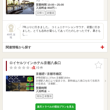
ス】 ・「…
営業時間 10:00～25:00
入浴料金 850円～
日帰り
岩盤浴
7年ぶりに行きました。 コミュニケーションサウナ、岩盤に行き
ました。とても志向が凝らしてあってたのしかったです。暑さも
し…
40代 女
性
関連情報から探す
ロイヤルツインホテル京都八条口
お気に入
りに追加
-点
/ 0 件
京都府 / 京都市南区
伊勢田駅11.37km
京都駅184m
京都駅八条口より徒歩２分。新幹線は八条口を出て右前方
の交差点「京都駅…
営業時間
入浴料金 ～
宿泊
岩盤浴
楽天トラベルの宿泊プランを見る