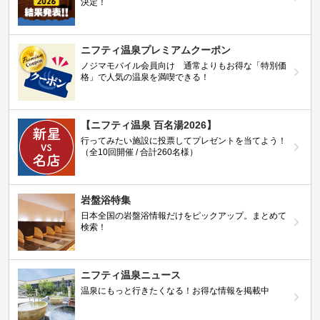
決定！
ニフティ温泉プレミアムクーポン
ノジマモバイル会員向け 通常よりもお得な「特別価
格」で人気の温泉を満喫できる！
【ニフティ温泉 百名湯2026】
行ってみたい施設に投票してプレゼントを当てよう！
（全10回開催 / 合計260名様）
岩盤浴特集
日本全国の岩盤浴情報だけをピックアップ。まとめて
検索！
ニフティ温泉ニュース
温泉にもっと行きたくなる！お得な情報を掲載中