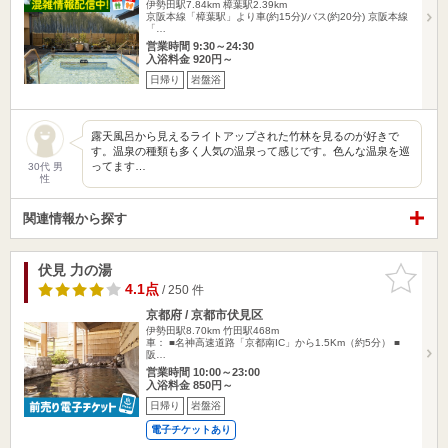
伊勢田駅7.84km
樟葉駅2.39km
京阪本線「樟葉駅」より車(約15分)/バス(約20分) 京阪本線
「…
営業時間 9:30～24:30
入浴料金 920円～
日帰り
岩盤浴
露天風呂から見えるライトアップされた竹林を見るのが好きで
す。温泉の種類も多く人気の温泉って感じです。色んな温泉を巡
ってます…
30代 男
性
関連情報から探す
伏見 力の湯
お気に入
りに追加
4.1点
/ 250 件
京都府 / 京都市伏見区
伊勢田駅8.70km
竹田駅468m
車： ■名神高速道路「京都南IC」から1.5Km（約5分） ■
阪…
営業時間 10:00～23:00
入浴料金 850円～
日帰り
岩盤浴
電子チケットあり