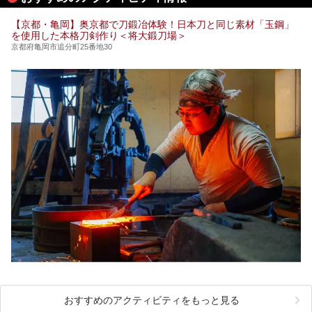
【京都・亀岡】奥京都で刀鍛冶体験！日本刀と同じ素材「玉鋼」
を使用した本格刀剣作り＜将大鍛刀場＞
京都府亀岡市追分町25番地30
おすすめのアクティビティをもっと見る