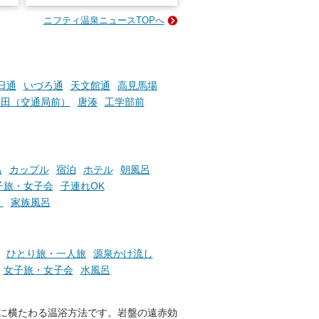
な
様（合計260名様）に選べるe-
ニフティ温泉ニュースTOPへ
ン
GIFT500円分をプレゼントい
たします。
楽し
ふろ
日通
いづろ通
天文館通
高見馬場
神田（交通局前）
唐湊
工学部前
呂
カップル
宿泊
ホテル
朝風呂
子旅・女子会
子連れOK
）
家族風呂
ひとり旅・一人旅
源泉かけ流し
女子旅・女子会
水風呂
！
に横たわる温浴方法です。岩盤の遠赤効