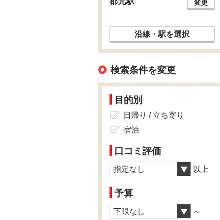
郡元駅
変更
沿線・駅を選択
検索条件を変更
目的別
日帰り / 立ち寄り
宿泊
口コミ評価
指定なし
以上
予算
下限なし
～