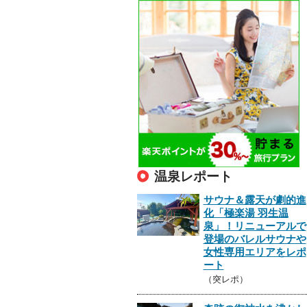
温泉レポート
サウナ＆露天が劇的進
化「極楽湯 羽生温
泉」！リニューアルで
登場のバレルサウナや
女性専用エリアをレポ
ート
（突レポ）