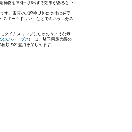
老廃物を体外へ排出する効果があるとい
要です。毒素や老廃物以外に身体に必要
やスポーツドリンクなどでミネラル分の
代にタイムスリップしたかのうような気
BS(スパハーブス)
」は、埼玉県最大級の
4種類の岩盤浴を楽しめます。