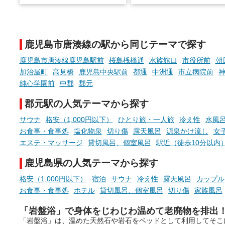
でこころもスッキリ──そん
天然温泉や露天風呂、注目のサ
新体験が楽しめる「占いベ
ウナなど、こだわりの魅力がつ
チ」を展開中♨
まったスポットが続々登場して
鹿児島市唐湊線の駅から同じテーマで探す
います。
手相やタロットなど気軽に
現地取材記事もあわせて紹介し
める占いで、“ととのう”お
鹿児島市唐湊線鹿児島駅前
桜島桟橋通
水族館口
市役所前
朝
ていますので、気になる施設は
時間を、もっと特別に。
加治屋町
高見橋
鹿児島中央駅前
都通
中洲通
市立病院前
ぜひチェックして次のおでかけ
純心学園前
中郡
郡元
先の参考にしてみてください
ね。
郡元駅の人気テーマから探す
サウナ
格安（1,000円以下）
ひとり旅・一人旅
冷え性
水風
お食事・食事処
塩化物泉
切り傷
露天風呂
源泉かけ流し
女
エステ・マッサージ
貸切風呂、個室風呂
駅近（徒歩10分以内
鹿児島県の人気テーマから探す
格安（1,000円以下）
宿泊
サウナ
冷え性
露天風呂
カップル
お食事・食事処
ホテル
貸切風呂、個室風呂
切り傷
家族風呂
「岩盤浴」で身体をじわじわ温めて老廃物を排出
「岩盤浴」は、温めた天然石や岩石をベッドとして利用してそこ