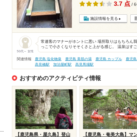
3.7 点
/ 
施設情報を見る
常連客のマナーがホントに悪い 場所取りはもちろん
っこで小さくなりそそくさと上がる感じ。 温泉はすご
50代～ 女性
関連情報
鹿児島 塩化物泉
鹿児島 美肌の湯
鹿児島 カップル
鹿児島
高見橋駅
加治屋町駅
高見馬場駅
おすすめのアクティビティ情報
【鹿児島県・屋久島】登山
【鹿児島・奄美大島】マ