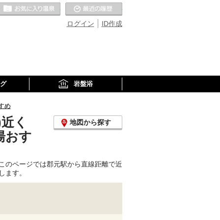
お気に入りの温泉
最近の履歴
ログイン
ID作成
グ
岩盤浴
すめ
)近く
地図から探す
湯おす
このページでは郡元駅から直線距離で近
します。