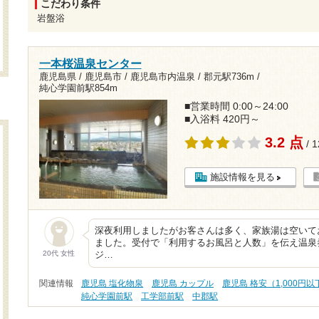
こだわり条件
岩盤浴
一本桜温泉センター
鹿児島県 / 鹿児島市 / 鹿児島市内温泉 /
郡元駅736m
/
純心学園前駅854m
■営業時間 0:00～24:00
■入浴料 420円～
3.2 点
/ 
施設情報を見る
深夜利用しましたがお客さんは多く、家族湯は空いて
ました。受付で「利用するお風呂と人数」を伝え温泉
20代 女性
ジ…
関連情報
鹿児島 塩化物泉
鹿児島 カップル
鹿児島 格安（1,000円以
純心学園前駅
工学部前駅
中郡駅