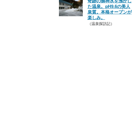
奇跡の御神水を沸かし
た温泉。pH9.6の美人
泉質。本格オープンが
楽しみ。
（温泉探訪記）