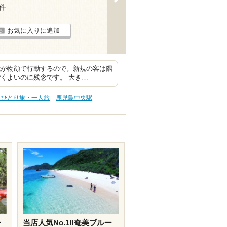
6件
お気に入りに追加
我が物顔で行動するので。新規の客は隅
くよいのに残念です。 大き…
 ひとり旅・一人旅
鹿児島中央駅
ン
当店人気No.1‼️奄美ブルー