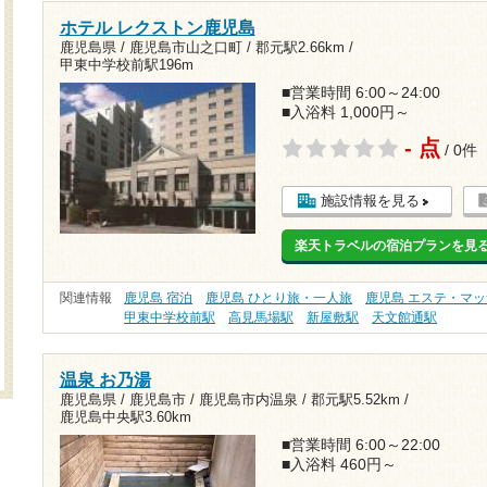
ホテル レクストン鹿児島
鹿児島県 / 鹿児島市山之口町 /
郡元駅2.66km
/
甲東中学校前駅196m
■営業時間 6:00～24:00
■入浴料 1,000円～
- 点
/ 0件
施設情報を見る
楽天トラベルの宿泊プランを見
関連情報
鹿児島 宿泊
鹿児島 ひとり旅・一人旅
鹿児島 エステ・マ
甲東中学校前駅
高見馬場駅
新屋敷駅
天文館通駅
温泉 お乃湯
鹿児島県 / 鹿児島市 / 鹿児島市内温泉 /
郡元駅5.52km
/
鹿児島中央駅3.60km
■営業時間 6:00～22:00
■入浴料 460円～