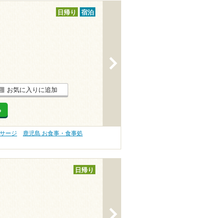
日帰り
宿泊
>
お気に入りに追加
る
ッサージ
鹿児島 お食事・食事処
日帰り
>