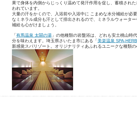
果で身体を内側からじっくり温めて発汗作用を促し、蓄積された
われています。
大量の汗をかくので、入浴前や入浴中に こまめな水分補給が必
なミネラル成分も汗として排出されるので、ミネラルウォーター
補給も心がけましょう。
「
有馬温泉 太閤の湯
」の他種類の岩盤浴は、どれも安土桃山時
分を味わえます。埼玉県さいたま市にある「
美楽温泉 SPA-HER
新感覚スパリゾート。オリジナリティあふれるユニークな種類の