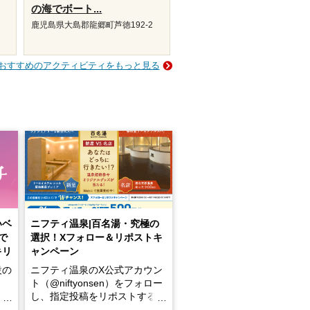
の海でボート...
鹿児島県大島郡龍郷町芦徳192-2
おすすめのアクティビティをもっと見る
いベ
ニフティ温泉|百名湯・究極の
で
選択！Xフォロー＆リポストキ
キリ
ャンペーン
設の
ニフティ温泉のX公式アカウン
ト（@niftyonsen）をフォロー
し、指定投稿をリポストする
占い
と、抽選で各回26（ふろ）名