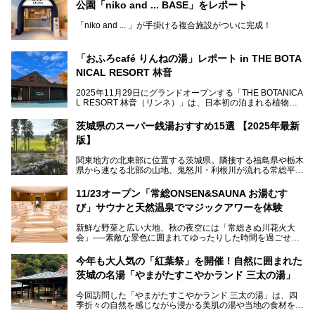
公園「niko and ... BASE」をレポート
「niko and ... 」が手掛ける複合施設がついに完成！
サウナやカフェ、BBQエリア併設の「niko and ... BASE」が
茨城県水戸・千波公園に2026年4月23日（木）待望のオー
「おふろcafé りんねの湯」レポート in THE BOTA
プンを迎えます。
NICAL RESORT 林音
2025年11月29日にグランドオープンする「THE BOTANICA
L RESORT 林音（リンネ）」は、日本初の泊まれる植物
この記事では、オープンに先駆けプレス向けに行われた体験
園！アクティビティ・温泉・食・宿泊を一体的に楽しめる体
会にライターが参加。ひと足お先に、サウナをはじめとする
験型リゾートです。その中でも注目されているのが「おふろ
施設を体験してきました！
茨城県のスーパー銭湯おすすめ15選 【2025年最新
café りんねの湯」。内覧会に参加して、ひと足お先に体験
版】
してきました。
関東地方の北東部に位置する茨城県。隣接する福島県や栃木
県から連なる北部の山地、鬼怒川・利根川が流れる常総平野
から霞ヶ浦・北浦周辺に広がる南部の平野と水郷地帯、さら
に日立や大洗、鹿島など数々の漁港が並ぶ東部の太平洋岸
11/23オープン「常総ONSEN&SAUNA お湯むす
と、同じ県内でもさまざまな景色を見られるのが魅力です。
び」サウナと天然温泉でマジックアワーを体験
そんな茨城県では、温泉もエリアごとに成分が多種多様なの
新鮮な野菜と広い大地、秋の夜空には「常総きぬ川花火大
が特徴的。なかでもおすすめのスーパー銭湯をご紹介しま
会」──素敵な景色に囲まれてゆったりした時間を過ごせる
す。
茨城県常総市に、2024年11月23日（土）、魅力たっぷりの
温浴施設「常総ONSEN&SAUNA お湯むすび」がオープンし
今年も大人気の「紅葉祭」を開催！自然に囲まれた
ます。
茨城の名湯「やまがたすこやかランド 三太の湯」
「道の駅 常総」「TSUTAYA BOOKSTORE」と並ぶ巨大な商
今回訪問した「やまがたすこやかランド 三太の湯」は、四
業施設の一角に構えられた店内では、関東最大級となる合計
季折々の自然を感じながら浸かる美肌の湯や当地の食材を使
10室のサウナと自家源泉温泉、高濃度炭酸泉を満喫でき、
ったグルメが魅力の日帰り温泉。