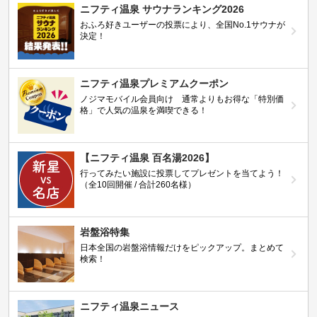
ニフティ温泉 サウナランキング2026
おふろ好きユーザーの投票により、全国No.1サウナが
決定！
ニフティ温泉プレミアムクーポン
ノジマモバイル会員向け 通常よりもお得な「特別価
格」で人気の温泉を満喫できる！
【ニフティ温泉 百名湯2026】
行ってみたい施設に投票してプレゼントを当てよう！
（全10回開催 / 合計260名様）
岩盤浴特集
日本全国の岩盤浴情報だけをピックアップ。まとめて
検索！
ニフティ温泉ニュース