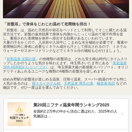
「岩盤浴」で身体をじわじわ温めて老廃物を排出！
「岩盤浴」は、温めた天然石や岩石をベッドとして利用してそこに横たわる温
浴方法です。岩盤の遠赤効果で身体を内側からじっくり温めて発汗作用を促
し、蓄積された老廃物を体外へ排出する効果があるといわれています。
大量の汗をかくので、入浴前や入浴中に こまめな水分補給が必要です。毒素や
老廃物以外に身体に必要なミネラル成分も汗として排出されるので、ミネラル
ウォーターやスポーツドリンクなどでミネラル分の補給も心がけましょう。
「
有馬温泉 太閤の湯
」の他種類の岩盤浴は、どれも安土桃山時代にタイムスリ
ップしたかのうような気分を味わえます。埼玉県さいたま市にある「
美楽温泉
SPA-HERBS(スパハーブス)
」は、埼玉県最大級の新感覚スパリゾート。オリジ
ナリティあふれるユニークな種類の4種類の岩盤浴を楽しめます。
ゆめみ野駅の岩盤浴が楽しめる温泉、日帰り温泉、スーパー銭湯の中でも特に
人気があるのは、
桜スカイホテル柏
、
天然温泉 満天の湯
、
極楽湯 柏店
などの
施設です。ぜひ一度は足を運んでみてください。
第20回ニフティ温泉年間ランキング2025
全国約2.2万件の中から頂点に選ばれた、2025年の人
気施設は…