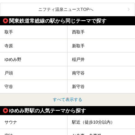
夕暮れ時には涙のでるような「マジックアワー」に出会える
というウワサ。気になる全貌をレポートします！
紅葉シーズンを迎えた11月は、より多くの人に絶景入浴を
ニフティ温泉ニュースTOPへ
楽しんでもらえるよう、「紅葉祭」をはじめ、さまざまなサ
ービスやイベントが実施されます。
関東鉄道常総線の駅から同じテーマで探す
※2024年の紅葉祭は終了いたしました。
取手
西取手
寺原
新取手
ゆめみ野
稲戸井
戸頭
南守谷
守谷
新守谷
すべて表示する
ゆめみ野駅の人気テーマから探す
サウナ
駅近（徒歩10分以内）