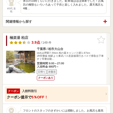
休日の15時くらいに行きました。駐車場はほぼ満車でした！お風
呂の種類もいろいろあって子供と楽しく入れました。露天風呂も
4種…
40代 女
性
関連情報から探す
極楽湯 柏店
お気に入
りに追加
3.9点
/ 149 件
千葉県 / 柏市大山台
ゆめみ野駅7.56km
柏の葉キャンパス駅1.87km
JR常磐線 柏駅より東武バス若楽循環行きバスで香取台下車
すぐ常磐自動…
営業時間 9:00～27:00
入浴料金 880円～
日帰り
岩盤浴
クーポンあり
入館料割引
クーポン
クーポン提示で
5％OFF！
フロントのスタッフのきずかいには感動しました。お風呂も最高