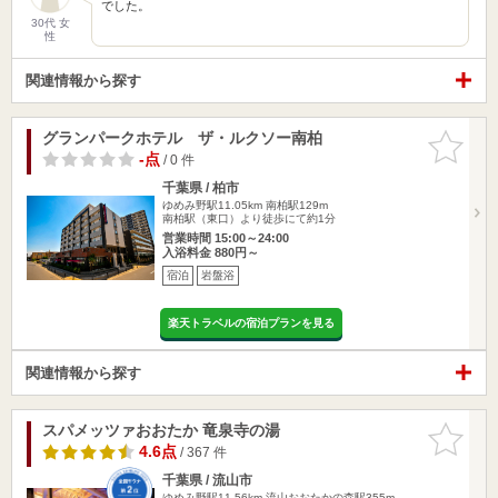
でした。
30代 女
性
関連情報から探す
グランパークホテル ザ・ルクソー南柏
お気に入
りに追加
-点
/ 0 件
千葉県 / 柏市
ゆめみ野駅11.05km
南柏駅129m
南柏駅（東口）より徒歩にて約1分
営業時間 15:00～24:00
入浴料金 880円～
宿泊
岩盤浴
楽天トラベルの宿泊プランを見る
関連情報から探す
スパメッツァおおたか 竜泉寺の湯
お気に入
りに追加
4.6点
/ 367 件
千葉県 / 流山市
ゆめみ野駅11.56km
流山おおたかの森駅355m