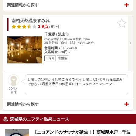
関連情報から探す
南柏天然温泉すみれ
お気に入
りに追加
3.9点
/ 91 件
千葉県 / 流山市
ゆめみ野駅11.96km
南柏駅858m
JR 常磐線「南柏」駅より徒歩 10 分
営業時間 7:00～24:00
入浴料金 930円～
日帰り
岩盤浴
日曜日の10時から15時ごろまで利用 日曜日だけどそれ程激混み
ではない 岩盤浴専用の休憩室にはコスタカフェマシーン…
50代～
男性
関連情報から探す
茨城県のニフティ温泉ニュース
【ニコアンドのサウナが誕生！】茨城県水戸・千波