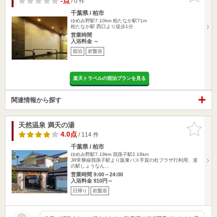
-点
/ 0 件
千葉県 / 柏市
ゆめみ野駅7.10km
柏たなか駅71m
柏たなか駅 西口より徒歩1分
営業時間
入浴料金 ～
宿泊
岩盤浴
楽天トラベルの宿泊プランを見る
関連情報から探す
天然温泉 満天の湯
お気に入
りに追加
4.0点
/ 114 件
千葉県 / 柏市
ゆめみ野駅7.19km
我孫子駅2.18km
JR常磐線我孫子駅より阪東バス手賀の杜プラザ行利用、道
の駅しょうなん…
営業時間 9:00～24:00
入浴料金 910円～
日帰り
岩盤浴