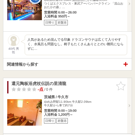
つくばエクスプレス・東武アーバンパークライン 「流山お
おたかの森」…
営業時間 6:00～26:00
入浴料金 950円～
日帰り
岩盤浴
人気があるため混んでる印象 ドラゴンサウナは広くて入りやす
く、水風呂も問題なし。椅子もたくさんありととのい難民になら
ずに…
40代 男
性
関連情報から探す
還元陶板浴虎杖伝説の里清龍
お気に入
りに追加
-点
/ 0 件
茨城県 / 牛久市
ゆめみ野駅11.90km
牛久駅2.09km
牛久駅から車で約7分
営業時間 8:00～19:00
入浴料金 1,200円～
日帰り
岩盤浴