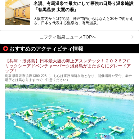
ング西日本1位、2年連続「ベストオブ宿泊賞」に輝いた
きます！
名湯、有馬温泉で最大にして最強の日帰り温泉施設
「神戸みなと温泉 蓮」の魅力に迫りました！
「有馬温泉 太閤の湯」
大阪市内から1時間弱、神戸市内からはなんと30分で向かえ
る、日本を代表する温泉地、有馬温泉。
そのなかでも最大の規模を誇る「有馬温泉 太閤の湯」は、
有名な「金泉」と「銀泉」に加え、人工のの炭酸泉まで楽し
める、ある意味「最強」ともいえる施設です。
ニフティ温泉ニュースTOPへ
今回は自慢のお湯をメインにその魅力の数々を紹介します！
おすすめのアクティビティ情報
【兵庫・淡路島】日本最大級の海上アスレチック！２０２６フロ
リックシーアドベンチャーパーク淡路島がまたさらにグレードア
ップ！
鳥取県鳥取市浜坂1390‐228（こちらは事務局所在地となり、開催場所や受付、集合
場所とは異なりますのでご注意ください）