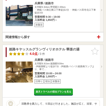
兵庫県 / 姫路市
太市駅6.94km
野里駅2.66km
・神姫バス御立東口下車徒歩2分 ・神姫バス田寺北口下車
徒歩3分
営業時間 9:30～19:00
入浴料金 1,850円～
岩盤浴
関連情報から探す
姫路キヤッスルグランヴィリオホテル 華楽の湯
お気に入
りに追加
4.0点
/ 3 件
兵庫県 / 姫路市
太市駅8.91km
姫路駅639m
･JR姫路駅より徒歩7分 ･JR姫路バイパス姫路南ランプよ
り、車で…
営業時間 10:00～24:00
入浴料金 1,000円～
日帰り
宿泊
岩盤浴
楽天トラベルの宿泊プランを見る
回数券を購入して、５回ほど行きました。施設が広く、浴室、サ