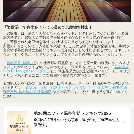
「岩盤浴」で身体をじわじわ温めて老廃物を排出！
「岩盤浴」は、温めた天然石や岩石をベッドとして利用してそこに横たわる温
浴方法です。岩盤の遠赤効果で身体を内側からじっくり温めて発汗作用を促
し、蓄積された老廃物を体外へ排出する効果があるといわれています。
大量の汗をかくので、入浴前や入浴中に こまめな水分補給が必要です。毒素や
老廃物以外に身体に必要なミネラル成分も汗として排出されるので、ミネラル
ウォーターやスポーツドリンクなどでミネラル分の補給も心がけましょう。
「
有馬温泉 太閤の湯
」の他種類の岩盤浴は、どれも安土桃山時代にタイムスリ
ップしたかのうような気分を味わえます。埼玉県さいたま市にある「
美楽温泉
SPA-HERBS(スパハーブス)
」は、埼玉県最大級の新感覚スパリゾート。オリジ
ナリティあふれるユニークな種類の4種類の岩盤浴を楽しめます。
太市駅の岩盤浴が楽しめる温泉、日帰り温泉、スーパー銭湯の中でも特に人気
があるのは、
香気浴エコリ
、
姫路キヤッスルグランヴィリオホテル 華楽の湯
、
野天風呂 あかねの湯 姫路南店
などの施設です。ぜひ一度は足を運んでみてく
ださい。
第20回ニフティ温泉年間ランキング2025
全国約2.2万件の中から頂点に選ばれた、2025年の人
気施設は…