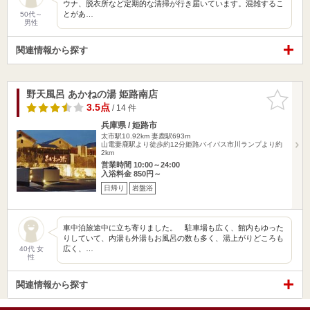
ウナ、脱衣所など定期的な清掃が行き届いています。混雑するこ
とがあ…
50代～
男性
関連情報から探す
野天風呂 あかねの湯 姫路南店
お気に入
りに追加
3.5点
/ 14 件
兵庫県 / 姫路市
太市駅10.92km
妻鹿駅693m
山電妻鹿駅より徒歩約12分姫路バイパス市川ランプより約
2km
営業時間 10:00～24:00
入浴料金 850円～
日帰り
岩盤浴
車中泊旅途中に立ち寄りました。 駐車場も広く、館内もゆった
りしていて、内湯も外湯もお風呂の数も多く、湯上がりどころも
広く、…
40代 女
性
関連情報から探す