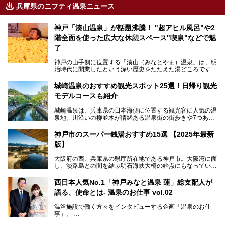
兵庫県のニフティ温泉ニュース
神戸「湊山温泉」が話題沸騰！ "超アヒル風呂"や2
階全面を使った広大な休憩スペース"喫泉"などで魅
了
神戸の山手側に位置する「湊山（みなとやま）温泉」は、明
治時代に開業したという深い歴史をたたえた湯どころです。
そんな長寿の温泉が今、話題となっています。理由は湯船い
っぱいに浮かぶアヒルちゃん。さらに、ゆったりくつろげて
城崎温泉のおすすめ観光スポット25選！日帰り観光
コワーキングも可能な休憩スペースも人気に。斬新な企画や
モデルコースも紹介
設備で人々をアッと驚かせる湊山温泉の魅力をリポートしま
す。
城崎温泉は、兵庫県の日本海側に位置する観光客に人気の温
泉地。川沿いの柳並木が情緒ある温泉街の街歩きや7つある
外湯巡り、ロープウェイからの絶景、冬のカニ料理などで知
られています。鉄道の駅から温泉街が近く、歩いて回るのに
神戸市のスーパー銭湯おすすめ15選 【2025年最新
ちょうどよい規模で、日帰りでの訪問にもおすすめです。
版】
この記事では、城崎温泉と周辺の見どころから厳選した25
大阪府の西、兵庫県の県庁所在地である神戸市。大阪湾に面
の観光スポットをピックアップ。温泉やご当地グルメなどを
し、淡路島との間を結ぶ明石海峡大橋の始点にもなっていま
盛り込んだ日帰り観光モデルコースも紹介しているので、ぜ
す。古くから港町として栄え、異国情緒の残る異人館街や中
ひ参考にしてくださいね！
華街をはじめ、きらびやかに発展したハーバーランドなど、
西日本人気No.1「神戸みなと温泉 蓮」総支配人が
人気観光スポットもめじろ押しです。
語る、使命とは- 温泉のお仕事 vol.02
そして、温泉好きの視点から見ると、神戸市といえば何とい
っても「有馬温泉」。日本三古湯の一角をなす、歴史ある名
温浴施設で働く方々をインタビューする企画「温泉のお仕
湯です。そのお湯をリーズナブルに体験できる健康ランドや
事」。
スーパー銭湯があったら……。今回はそんな希望に沿う施設
第2弾はニフティ温泉年間ランキング2018で全国総合ランキ
も含め、おすすめのスパ銭をピックアップしてご紹介してい