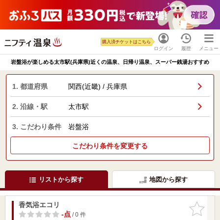
購入済チケットはこちら
ログイン
履歴
メニュー
岩盤浴が楽しめる太市駅(兵庫県)近くの温泉、日帰り温泉、スーパー銭湯おすすめ
1. 都道府県
関西(近畿) / 兵庫県
2. 沿線・駅
太市駅
3. こだわり条件
岩盤浴
こだわり条件を変更する
リストから探す
地図から探す
香気浴エコリ
お気に入
りに追加
-点
/ 0 件