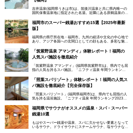
吉井温泉(福岡県うきは市)は、筑後川温泉と共に県内唯一の
国民保養温泉地に指定された名湯。近隣にある原鶴温泉の観
光地風情と異なり、長閑な田園地帯に佇む小さな温泉地で
す。
福岡市のスーパー銭湯おすすめ15選【2025年最新
版】
「ふだん着の温泉 鶴は千年」は、吉井温泉にある日帰り入
浴施設。源泉100％かけ流しの極上美肌湯を楽しめ、近隣の
福岡県の県庁所在地・福岡市。九州の経済や文化の中心地で
住民や温泉ファンに愛され続けています。今回は筆者自ら日
あり、アジア各国への玄関口としての顔もある、多彩な魅力
帰り入浴し、自慢の温泉を中心に詳細レビューします！
をもつ大都市です。
「筑紫野温泉 アマンディ」体験レポート！福岡の
そんな福岡市は、スーパー銭湯も多種多彩。玄界灘を眺めら
人気スパ施設を徹底紹介
れるリゾート気分満点のスーパー銭湯から、繁華街近くのレ
トロな銭湯、泉質自慢の天然温泉まで、福岡市で行ってみた
「筑紫野温泉 アマンディ」(福岡県筑紫野市)は、県内でも屈
いスーパー銭湯を一挙ご紹介します。
指の人気を誇るスパ施設。「ニフティ温泉 年間ランキング2
022」では、福岡県岩盤浴部門第１位を獲得。いつも多くの
入浴客で賑わっています。
「照葉スパリゾート」体験レポート！福岡の人気ス
パ施設を徹底紹介【完全保存版】
そこで今回は、ニフティ温泉ライターである筆者が現地訪
問。週替わりで男女入替制の温泉・サウナや岩盤浴・VIPル
「照葉スパリゾート」(福岡県福岡市)は、県内でも屈指の人
ーム・併設するレストランを体験し、それらの全貌を徹底紹
気を誇る温浴施設。「ニフティ温泉 年間ランキング2023」
介します！
では福岡県総合第３位を獲得し、平日・土日を問わず多くの
常連客で賑わっています。
福岡県でサウナがオススメの温泉・スパ・スーパー
銭湯10選
そこで今回は、ニフティ温泉ライターである筆者が現地体
験。超人気の岩盤房(岩盤浴)をはじめ、スパ＆サウナ・アミ
もはやスーパー銭湯や温泉、スパに欠かせない要素となって
ューズメント・宿泊施設・グルメ・その他施設まで、多彩な
いるサウナ。ドライサウナにスチームサウナ、塩サウナな
る全貌と魅力を徹底紹介します！
ど、いくつか異なるタイプが楽しめたり、水風呂や外気浴ス