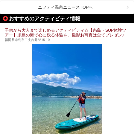
ペース、ロウリュウなど、心ゆくまで楽しむためのサービス
が充実した施設も多くみられます。
ニフティ温泉ニュースTOPへ
今回はそんなサウナにこだわった、福岡県内のオススメ温
泉・銭湯・スパを10件紹介したいと思います！
おすすめのアクティビティ情報
子供から大人まで楽しめるアクティビティ☆【糸島・SUP体験ツ
アー】糸島の海で心に残る体験を。撮影お写真は全てプレゼン♪
福岡県糸島市二丈吉井3515-10