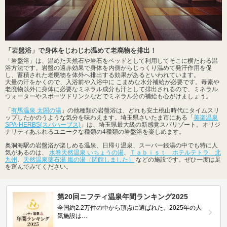
「岩盤浴」で身体をじわじわ温めて老廃物を排出！
「岩盤浴」は、温めた天然石や岩石をベッドとして利用してそこに横たわる温
浴方法です。岩盤の遠赤効果で身体を内側からじっくり温めて発汗作用を促
し、蓄積された老廃物を体外へ排出する効果があるといわれています。
大量の汗をかくので、入浴前や入浴中に こまめな水分補給が必要です。毒素や
老廃物以外に身体に必要なミネラル成分も汗として排出されるので、ミネラル
ウォーターやスポーツドリンクなどでミネラル分の補給も心がけましょう。
「
有馬温泉 太閤の湯
」の他種類の岩盤浴は、どれも安土桃山時代にタイムスリ
ップしたかのうような気分を味わえます。埼玉県さいたま市にある「
美楽温泉
SPA-HERBS(スパハーブス)
」は、埼玉県最大級の新感覚スパリゾート。オリジ
ナリティあふれるユニークな種類の4種類の岩盤浴を楽しめます。
奥洞海駅の岩盤浴が楽しめる温泉、日帰り温泉、スーパー銭湯の中でも特に人
気があるのは、
水巻天然温泉 いちょうの湯
、
Ｔａｂｉｓｔ ホテルテトラ 北
九州
、
天然温泉薬石湯 嵐の湯（閉館しました）
などの施設です。ぜひ一度は足
を運んでみてください。
第20回ニフティ温泉年間ランキング2025
全国約2.2万件の中から頂点に選ばれた、2025年の人
気施設は…