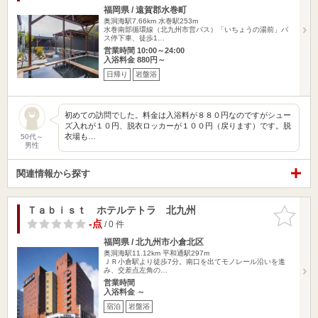
福岡県 / 遠賀郡水巻町
奥洞海駅7.66km
水巻駅253m
水巻南部循環線（北九州市営バス）「いちょうの湯前」バ
ス停下車、徒歩1…
営業時間 10:00～24:00
入浴料金 880円～
日帰り
岩盤浴
初めての訪問でした。料金は入浴料が８８０円なのですがシュー
ズ入れが１０円、脱衣ロッカーが１００円（戻ります）です。脱
衣場も…
50代～
男性
関連情報から探す
Ｔａｂｉｓｔ ホテルテトラ 北九州
お気に入
りに追加
-点
/ 0 件
福岡県 / 北九州市小倉北区
奥洞海駅11.12km
平和通駅297m
ＪＲ小倉駅より徒歩7分。南口を出てモノレール沿いを進
み、交差点左角の…
営業時間
入浴料金 ～
宿泊
岩盤浴