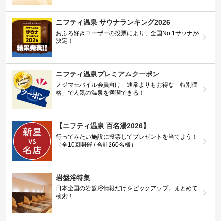
ニフティ温泉 サウナランキング2026
おふろ好きユーザーの投票により、全国No.1サウナが
決定！
ニフティ温泉プレミアムクーポン
ノジマモバイル会員向け 通常よりもお得な「特別価
格」で人気の温泉を満喫できる！
【ニフティ温泉 百名湯2026】
行ってみたい施設に投票してプレゼントを当てよう！
（全10回開催 / 合計260名様）
岩盤浴特集
日本全国の岩盤浴情報だけをピックアップ。まとめて
検索！