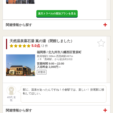
楽天トラベルの宿泊プランを見る
関連情報から探す
天然温泉薬石湯 嵐の湯（閉館しました）
お気に入
りに追加
5.0点
/ 2 件
福岡県 / 北九州市八幡西区菅原町
奥洞海駅2.98km
西黒崎駅497m
ＪＲ「黒崎駅」から徒歩約10分
営業時間 9:00～22:00
入浴料金 2,000円～
岩盤浴
駅に、温泉があったんですね！小倉駅では、楽しい！ 折尾駅に移
転してほしい。
40代 女
性
関連情報から探す