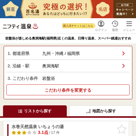
購入済チケットはこちら
ログイン
履歴
メニュー
岩盤浴が楽しめる奥洞海駅(福岡県)近くの温泉、日帰り温泉、スーパー銭湯おすすめ
1. 都道府県
九州・沖縄 / 福岡県
2. 沿線・駅
奥洞海駅
3. こだわり条件
岩盤浴
こだわり条件を変更する
リストから探す
地図から探す
水巻天然温泉 いちょうの湯
お気に入
りに追加
3.1点
/ 17 件