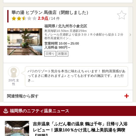
華の湯 ヒブラン 馬借店（閉館しました）
お気に入
りに追加
2.9点
/ 14 件
福岡県 / 北九州市小倉北区
奥洞海駅10.50km
旦過駅259m
モノレール旦過駅より徒歩３分ＪＲ小倉駅から徒歩１２分
都市高速紫川イン…
営業時間 10:00～25:00
入浴料金 980円～
日帰り
岩盤浴
バリのリゾート気分を本当に味わえちゃいます！ 館内清潔感があ
ってまさに癒されますよ♪ とってもおすすめの施設です。また行
き…
20代 女
性
関連情報から探す
福岡県のニフティ温泉ニュース
吉井温泉「ふだん着の温泉 鶴は千年」日帰り入浴
レビュー！源泉100％かけ流し極上美肌湯を満喫
【福岡】