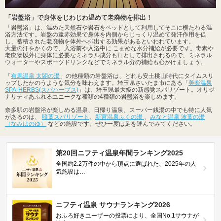
「岩盤浴」で身体をじわじわ温めて老廃物を排出！
「岩盤浴」は、温めた天然石や岩石をベッドとして利用してそこに横たわる温
浴方法です。岩盤の遠赤効果で身体を内側からじっくり温めて発汗作用を促
し、蓄積された老廃物を体外へ排出する効果があるといわれています。
大量の汗をかくので、入浴前や入浴中に こまめな水分補給が必要です。毒素や
老廃物以外に身体に必要なミネラル成分も汗として排出されるので、ミネラル
ウォーターやスポーツドリンクなどでミネラル分の補給も心がけましょう。
「
有馬温泉 太閤の湯
」の他種類の岩盤浴は、どれも安土桃山時代にタイムスリ
ップしたかのうような気分を味わえます。埼玉県さいたま市にある「
美楽温泉
SPA-HERBS(スパハーブス)
」は、埼玉県最大級の新感覚スパリゾート。オリジ
ナリティあふれるユニークな種類の4種類の岩盤浴を楽しめます。
奈多駅の岩盤浴が楽しめる温泉、日帰り温泉、スーパー銭湯の中でも特に人気
があるのは、
照葉スパリゾート
、
新宮温泉ふくの湯
、
みなと温泉 波葉の湯
（なみはのゆ）
などの施設です。ぜひ一度は足を運んでみてください。
第20回ニフティ温泉年間ランキング2025
全国約2.2万件の中から頂点に選ばれた、2025年の人
気施設は…
ニフティ温泉 サウナランキング2026
おふろ好きユーザーの投票により、全国No.1サウナが