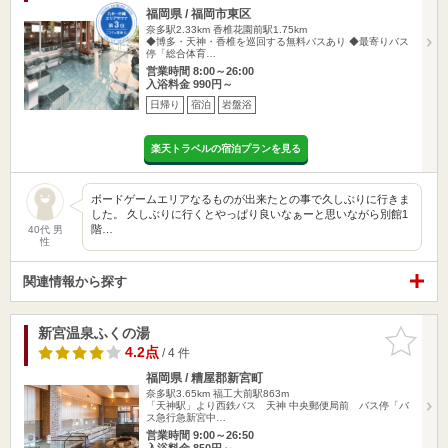
福岡県 / 福岡市東区
奈多駅2.33km
香椎花園前駅1.75km
◆博多・天神・香椎を巡回する無料バスあり ◆最寄りバス
停「総合体育…
営業時間 8:00～26:00
入浴料金 990円～
日帰り
宿泊
岩盤浴
楽天トラベルの宿泊プランを見る
ボードゲームエリアなるものが出来たとの事で久しぶりに行きま
した。 久しぶりに行くとやっぱり良いなぁーと思いながら別館1
階…
40代 男
性
関連情報から探す
新宮温泉ふくの湯
お気に入
りに追加
4.2点
/ 4 件
福岡県 / 糟屋郡新宮町
奈多駅3.65km
福工大前駅863m
「天神駅」より西鉄バス 天神 中央郵便局前 バス停「バ
ス急行急新宮中…
営業時間 9:00～26:50
入浴料金 850円～