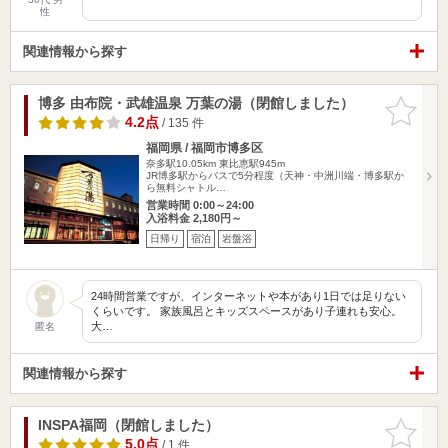
性
関連情報から探す
博多 由布院・武雄温泉 万葉の湯（閉館しました）
お気に入
りに追加
4.2点
/ 135 件
福岡県 / 福岡市博多区
奈多駅10.05km
東比恵駅945m
JR博多駅からバスで5分程度（天神・中洲川端・博多駅か
ら無料シャトル…
営業時間 0:00～24:00
入浴料金 2,180円～
日帰り
宿泊
岩盤浴
24時間営業ですが、インターネットや本があり1日では足りない
くらいです。 家族風呂とキッズスペースがあり子連れも安心。
大…
匿名
関連情報から探す
INSPA福岡（閉館しました）
お気に入
りに追加
5.0点
/ 1 件