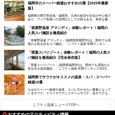
す。
福岡市のスーパー銭湯おすすめ15選【2025年最新
版】
「ふだん着の温泉 鶴は千年」は、吉井温泉にある日帰り入
浴施設。源泉100％かけ流しの極上美肌湯を楽しめ、近隣の
福岡県の県庁所在地・福岡市。九州の経済や文化の中心地で
住民や温泉ファンに愛され続けています。今回は筆者自ら日
あり、アジア各国への玄関口としての顔もある、多彩な魅力
帰り入浴し、自慢の温泉を中心に詳細レビューします！
をもつ大都市です。
「筑紫野温泉 アマンディ」体験レポート！福岡の
そんな福岡市は、スーパー銭湯も多種多彩。玄界灘を眺めら
人気スパ施設を徹底紹介
れるリゾート気分満点のスーパー銭湯から、繁華街近くのレ
トロな銭湯、泉質自慢の天然温泉まで、福岡市で行ってみた
「筑紫野温泉 アマンディ」(福岡県筑紫野市)は、県内でも屈
いスーパー銭湯を一挙ご紹介します。
指の人気を誇るスパ施設。「ニフティ温泉 年間ランキング2
022」では、福岡県岩盤浴部門第１位を獲得。いつも多くの
入浴客で賑わっています。
「照葉スパリゾート」体験レポート！福岡の人気ス
パ施設を徹底紹介【完全保存版】
そこで今回は、ニフティ温泉ライターである筆者が現地訪
問。週替わりで男女入替制の温泉・サウナや岩盤浴・VIPル
「照葉スパリゾート」(福岡県福岡市)は、県内でも屈指の人
ーム・併設するレストランを体験し、それらの全貌を徹底紹
気を誇る温浴施設。「ニフティ温泉 年間ランキング2023」
介します！
では福岡県総合第３位を獲得し、平日・土日を問わず多くの
常連客で賑わっています。
福岡県でサウナがオススメの温泉・スパ・スーパー
銭湯10選
そこで今回は、ニフティ温泉ライターである筆者が現地体
験。超人気の岩盤房(岩盤浴)をはじめ、スパ＆サウナ・アミ
もはやスーパー銭湯や温泉、スパに欠かせない要素となって
ューズメント・宿泊施設・グルメ・その他施設まで、多彩な
いるサウナ。ドライサウナにスチームサウナ、塩サウナな
る全貌と魅力を徹底紹介します！
ど、いくつか異なるタイプが楽しめたり、水風呂や外気浴ス
ペース、ロウリュウなど、心ゆくまで楽しむためのサービス
が充実した施設も多くみられます。
ニフティ温泉ニュースTOPへ
今回はそんなサウナにこだわった、福岡県内のオススメ温
泉・銭湯・スパを10件紹介したいと思います！
おすすめのアクティビティ情報