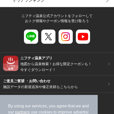
サウナランキング
ニフティ温泉公式アカウントをフォローして
おトク情報やクーポン情報を受け取ろう
ニフティ温泉アプリ
地図から温泉検索！お得な限定クーポンも！
今すぐダウンロード！
ご意見ご要望 ・お問い合わせ
施設データの新規追加や修正依頼もこちらから
スマートフォン
/
PC
加盟店募集（資料請求）
広告出稿のご案内
By using our services, you agree that we and
our
partners
use cookies to improve advertisi
利用規約
ライフスタイルMEMBERS+規約