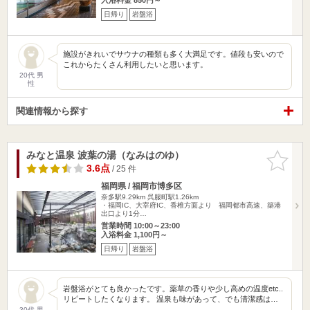
日帰り
岩盤浴
施設がきれいでサウナの種類も多く大満足です。値段も安いので
これからたくさん利用したいと思います。
20代 男
性
関連情報から探す
みなと温泉 波葉の湯（なみはのゆ）
お気に入
りに追加
3.6点
/ 25 件
福岡県 / 福岡市博多区
奈多駅9.29km
呉服町駅1.26km
・福岡IC、大宰府IC、香椎方面より 福岡都市高速、築港
出口より1分…
営業時間 10:00～23:00
入浴料金 1,100円～
日帰り
岩盤浴
岩盤浴がとても良かったです。薬草の香りや少し高めの温度etc..
リピートしたくなります。 温泉も味があって、でも清潔感は…
30代 男