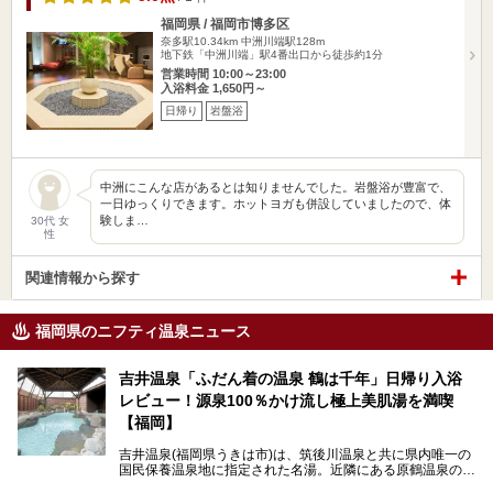
福岡県 / 福岡市博多区
奈多駅10.34km
中洲川端駅128m
地下鉄「中洲川端」駅4番出口から徒歩約1分
営業時間 10:00～23:00
入浴料金 1,650円～
日帰り
岩盤浴
中洲にこんな店があるとは知りませんでした。岩盤浴が豊富で、
一日ゆっくりできます。ホットヨガも併設していましたので、体
験しま…
30代 女
性
関連情報から探す
福岡県のニフティ温泉ニュース
吉井温泉「ふだん着の温泉 鶴は千年」日帰り入浴
レビュー！源泉100％かけ流し極上美肌湯を満喫
【福岡】
吉井温泉(福岡県うきは市)は、筑後川温泉と共に県内唯一の
国民保養温泉地に指定された名湯。近隣にある原鶴温泉の観
光地風情と異なり、長閑な田園地帯に佇む小さな温泉地で