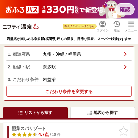
購入済チケットはこちら
ログイン
履歴
メニュー
岩盤浴が楽しめる奈多駅(福岡県)近くの温泉、日帰り温泉、スーパー銭湯おすすめ
1. 都道府県
九州・沖縄 / 福岡県
2. 沿線・駅
奈多駅
3. こだわり条件
岩盤浴
こだわり条件を変更する
リストから探す
地図から探す
照葉スパリゾート
お気に入
りに追加
4.7点
/ 10 件