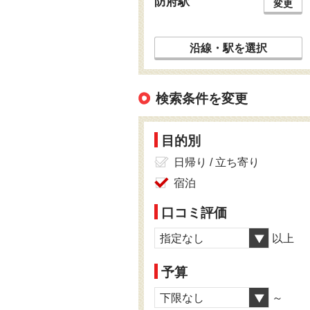
防府駅
変更
沿線・駅を選択
検索条件を変更
目的別
日帰り / 立ち寄り
宿泊
口コミ評価
指定なし
以上
予算
下限なし
～