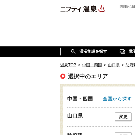
防府駅(
温浴施設を探す
電
温泉TOP
>
中国・四国
>
山口県
>
防府
選択中のエリア
全国から探す
中国・四国
山口県
変更