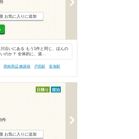
>
4件
お気に入りに追加
る
川沿いにある もう1件と同じ、ほんの
いのか？ 全体的に、湯…
周南周辺 糖尿病
戸田駅
富海駅
日帰り
宿泊
>
13件
お気に入りに追加