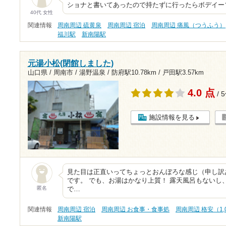
ショナと書いてあったので持たずに行ったらボデイー
40代 女性
関連情報
周南周辺 硫黄泉
周南周辺 宿泊
周南周辺 痛風（つうふう）
福川駅
新南陽駅
元湯小松(閉館しました)
山口県 / 周南市 / 湯野温泉 /
防府駅10.78km
/
戸田駅3.57km
4.0 点
/ 
施設情報を見る
見た目は正直いってちょっとおんぼろな感じ（申し訳
です。 でも、お湯はかなり上質！ 露天風呂もないし
匿名
で…
関連情報
周南周辺 宿泊
周南周辺 お食事・食事処
周南周辺 格安（1,
新南陽駅