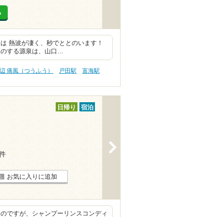
る
は 熱波が凄く、秒でととのいます！
臭のする源泉は、山口…
辺 痛風（つうふう）
戸田駅
富海駅
日帰り
宿泊
>
3件
お気に入りに追加
たのですが、シャンプーリンスコンディ