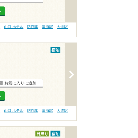
る
）
山口 ホテル
防府駅
富海駅
大道駅
宿泊
>
お気に入りに追加
る
）
山口 ホテル
防府駅
富海駅
大道駅
日帰り
宿泊