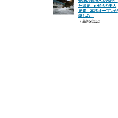
奇跡の御神水を沸かし
た温泉。pH9.6の美人
泉質。本格オープンが
楽しみ。
（温泉探訪記）