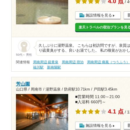
4.0 点
/ 
施設情報を見る
楽天トラベルの宿泊プランを見
久しぶりに湯野温泉。 こちらは初訪問ですが、泉質は
り硫黄臭がする、良いお湯でした。 私の嗅覚がおかし
50代～ 男性
関連情報
周南周辺 硫黄泉
周南周辺 宿泊
周南周辺 痛風（つうふう）
福川駅
新南陽駅
芳山園
山口県 / 周南市 / 湯野温泉 /
防府駅10.71km
/
戸田駅3.45km
■営業時間 11:00～21:00
■入浴料 660円～
4.1 点
/ 
施設情報を見る