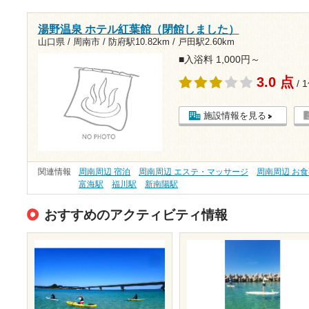
湯野温泉 ホテル紅葉館（閉館しました）
山口県 / 周南市 /
防府駅10.82km
/
戸田駅2.60km
■入浴料 1,000円～
3.0 点
/ 
施設情報を見る
関連情報
周南周辺 宿泊
周南周辺 エステ・マッサージ
周南周辺 お
富海駅
福川駅
新南陽駅
おすすめのアクティビティ情報