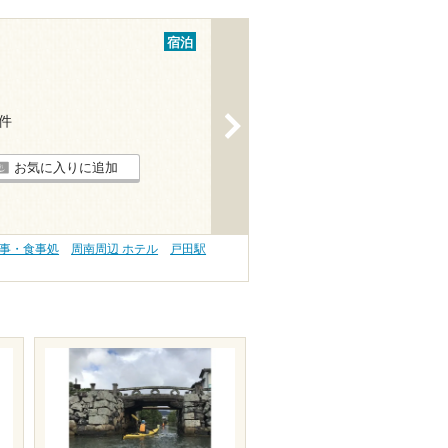
宿泊
1件
>
お気に入りに追加
食事・食事処
周南周辺 ホテル
戸田駅