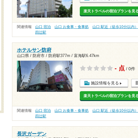
楽天トラベルの宿泊プランを見
関連情報
山口 宿泊
山口 お食事・食事処
山口 駅近（徒歩10分以内
四辻駅
ホテルサン防府
山口県 / 防府市 /
防府駅377m
/
富海駅6.47km
- 点
/ 0件
施設情報を見る
楽天トラベルの宿泊プランを見
関連情報
山口 宿泊
山口 お食事・食事処
山口 駅近（徒歩10分以内
四辻駅
長沢ガーデン