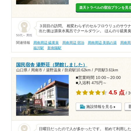
楽天トラベルの宿泊プランを見
３回目の訪問。 相変わらずのセルフロウリュのサウナ
出た後は源泉水風呂でクールダウン。 ほんのり硫黄
50代～ 男性
関連情報
周南周辺 硫黄泉
周南周辺 宿泊
周南周辺 美肌の湯
周南周
福川駅
新南陽駅
国民宿舎 湯野荘（閉館しました）
山口県 / 周南市 / 湯野温泉 /
防府駅10.62km
/
戸田駅3.61km
■営業時間 10:00～20:00
■入浴料 475円～
4.5 点
/ 
施設情報を見る
日曜日だったので人が多かったです。 初めて利用し