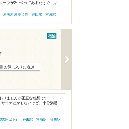
ソープが2つ並べてあるだけで、貼…
周南周辺 冷え性
戸田駅
富海駅
宿泊
5件
>
お気に入りに追加
ありませんが正直な感想です・・・）
、サウナとかもないけど、十分満足
000円以下）
戸田駅
富海駅
福川駅