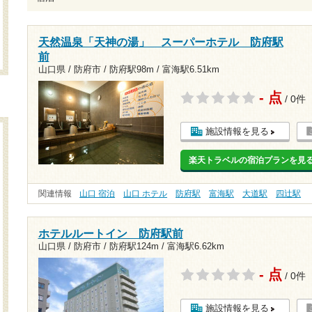
天然温泉「天神の湯」 スーパーホテル 防府駅
前
山口県 / 防府市 /
防府駅98m
/
富海駅6.51km
- 点
/ 0件
施設情報を見る
楽天トラベルの宿泊プランを見
関連情報
山口 宿泊
山口 ホテル
防府駅
富海駅
大道駅
四辻駅
ホテルルートイン 防府駅前
山口県 / 防府市 /
防府駅124m
/
富海駅6.62km
- 点
/ 0件
施設情報を見る