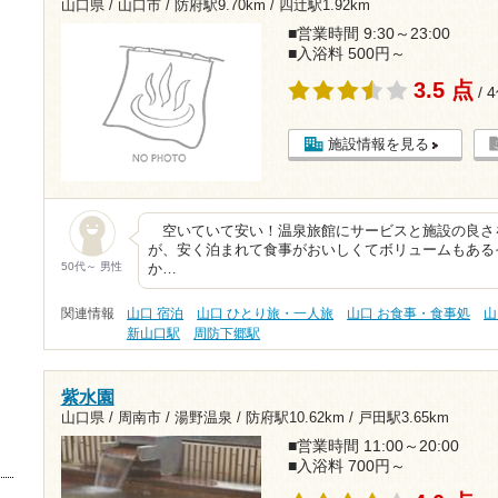
山口県 / 山口市 /
防府駅9.70km
/
四辻駅1.92km
■営業時間 9:30～23:00
■入浴料 500円～
3.5 点
/ 
施設情報を見る
空いていて安い！温泉旅館にサービスと施設の良さ
が、安く泊まれて食事がおいしくてボリュームもある
50代～ 男性
か…
関連情報
山口 宿泊
山口 ひとり旅・一人旅
山口 お食事・食事処
山
新山口駅
周防下郷駅
紫水園
山口県 / 周南市 / 湯野温泉 /
防府駅10.62km
/
戸田駅3.65km
■営業時間 11:00～20:00
■入浴料 700円～