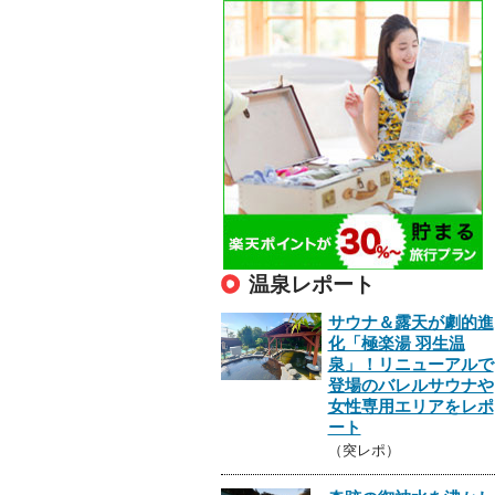
温泉レポート
サウナ＆露天が劇的進
化「極楽湯 羽生温
泉」！リニューアルで
登場のバレルサウナや
女性専用エリアをレポ
ート
（突レポ）