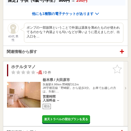
限定】子供（4歳~小学生）
300円
→
200円
他にも1種類の電子チケットがあります
ポンプの一部故障ということで外湯は源泉を薄めたものが使われ
てるのかな？内湯よりも匂いなどが薄いように思えましたが、出
入口を…
40代 男
性
関連情報から探す
ホテルタマノ
お気に入
りに追加
-点
/ 0 件
栃木県 / 大田原市
矢板駅4.96km
野崎駅312m
JR宇都宮線「野崎駅」から徒歩3分。 お車でお越しの方
は、矢板I.…
営業時間
入浴料金 ～
宿泊
楽天トラベルの宿泊プランを見る