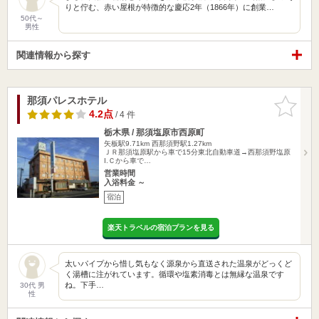
りと佇む、赤い屋根が特徴的な慶応2年（1866年）に創業…
50代～
男性
関連情報から探す
那須パレスホテル
お気に入
りに追加
4.2点
/ 4 件
栃木県 / 那須塩原市西原町
矢板駅9.71km
西那須野駅1.27km
ＪＲ那須塩原駅から車で15分東北自動車道→西那須野塩原
I.Ｃから車で…
営業時間
入浴料金 ～
宿泊
楽天トラベルの宿泊プランを見る
太いパイプから惜し気もなく源泉から直送された温泉がどっくど
く湯槽に注がれています。循環や塩素消毒とは無縁な温泉です
ね。下手…
30代 男
性