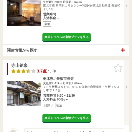
矢板駅6.50km
片岡駅2.64km
東北本線 片岡駅よりタクシー利用4分東北自動車道 矢板IC
より5分
営業時間
入浴料金 ～
宿泊
楽天トラベルの宿泊プランを見る
関連情報から探す
寺山鉱泉
お気に入
りに追加
3.7点
/ 3 件
栃木県 / 矢板市長井
矢板駅7.41km
野崎駅7.66km
ＪＲ矢板駅よりお車で約１５分東北自動車道・矢板ＩＣよ
り車で２５分
営業時間 6:30～21:30
入浴料金 600円～
日帰り
宿泊
楽天トラベルの宿泊プランを見る