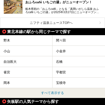
おふろcafé いちごの湯」がニューオープン！
た。
この記事はほったらかしの宿 ゆうふり那須高雄温泉ロッジ
のPR記事です。
栃木県初の「おふろcafé」となる「真岡いがしら温泉 おふ
温泉に加えて、豊かな自然を感じられる観光スポットや、こ
ろcafé いちごの湯」が2025年3月27日にニューオープンす
こでしか味わえないご当地グルメなど、多彩な魅力がある北
るとのことで、プレオープン期間に早速訪問。
関東の人気温泉地です。
メインとなる天然温泉のお風呂をはじめ、リラックスエリア
ニフティ温泉ニュースTOPへ
やキッズエリア、カフェレストランなど、施設の隅々までチ
ェックしてきました！
この記事では、塩原温泉の概要や魅力とともに、おすすめの
東北本線の駅から同じテーマで探す
宿泊施設と観光・グルメスポット、日帰り温泉を順に紹介し
ます。
野木
間々田
塩原温泉で、いつもの温泉旅行とは一味違う旅行体験をして
みませんか。
小山
小金井
自治医大
石橋
雀宮
宇都宮
岡本
宝積寺
すべて表示する
矢板駅の人気テーマから探す