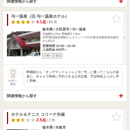
関連情報から探す
与一温泉（旧 与一温泉ホテル）
お気に入
りに追加
4.1点
/ 54 件
栃木県 / 大田原市 / 与一温泉
矢板駅6.22km
野崎駅5.70km
JR宇都宮線松崎駅からタクシーで10分東北自動車道矢板IC
から約13…
営業時間 10:00～21:00
入浴料金 600円～
日帰り
宿泊
野崎駅から「オンデマンドらくらく与一号」に乗ってこちらの温
泉に。Ｗｅｂで簡単に予約できる公共交通。予定時刻より少し早
く野崎…
50代～
男性
関連情報から探す
ホテル＆テニス コリーナ矢板
お気に入
りに追加
2.5点
/ 2 件
栃木県 / 矢板市