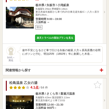
栃木県 / 矢板市 / 小滝鉱泉
矢板駅9.35km
野崎駅9.18km
東北本線矢板駅から車で約25分東北道矢板IC～八方ヶ原方
面約18km…
営業時間 9:00～19:00
入浴料金 ～
宿泊
楽天トラベルの宿泊プランを見る
途中不安になるけど車で行ける矢板の秘湯 八方ヶ原高原麓の谷間
にポツンと佇む、明治25年（1892年）年に創業した木造…
50代～
男性
関連情報から探す
松島温泉 乙女の湯
お気に入
りに追加
4.1点
/ 64 件
栃木県 / さくら市 / 喜連川温泉
矢板駅9.42km
蒲須坂駅3.11km
東北道矢板ICより車で10分
営業時間 12:00～21:30
入浴料金 900円～