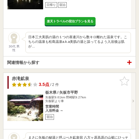
日帰り
宿泊
楽天トラベルの宿泊プランを見る
日本三大美肌の湯の１つの喜連川から数キロ離れた温泉です。こ
ちらの温泉も松島温泉a.k.a美肌の湯と謳ってるよう入浴後は肌
が…
30代 男
性
関連情報から探す
赤滝鉱泉
お気に入
りに追加
3.5点
/ 2 件
栃木県 / 矢板市平野
矢板駅9.61km
野崎駅9.27km
矢板駅より車
営業時間
入浴料金 ～
宿泊
まさに矢板の秘湯と呼ぶべき鉱泉宿 八方ヶ原高原の山裾にひっそ