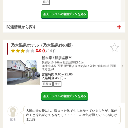
宿泊
楽天トラベルの宿泊プランを見る
関連情報から探す
乃木温泉ホテル（乃木温泉ゆの郷）
お気に入
りに追加
3.0点
/ 14 件
栃木県 / 那須塩原市
矢板駅10.16km
西那須野駅861m
JR東北本線 西那須野駅よりタ徒歩15分東北自動車道 西那
須野塩原I…
営業時間 9:00～21:00
入浴料金 450円～
日帰り
宿泊
楽天トラベルの宿泊プランを見る
大鷹の湯を後にし、暖まった体で少し出歩っていましたが、風が
吹くと冷気がとても冷たくて・・・この大気が澄んでいる感じが
また好…
匿名