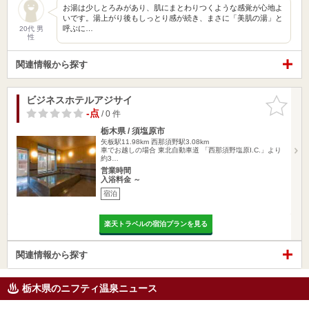
お湯は少しとろみがあり、肌にまとわりつくような感覚が心地よ
いです。湯上がり後もしっとり感が続き、まさに「美肌の湯」と
呼ぶに…
20代 男
性
関連情報から探す
ビジネスホテルアジサイ
お気に入
りに追加
-点
/ 0 件
栃木県 / 須塩原市
矢板駅11.98km
西那須野駅3.08km
車でお越しの場合 東北自動車道 「西那須野塩原I.C.」より
約3…
営業時間
入浴料金 ～
宿泊
楽天トラベルの宿泊プランを見る
関連情報から探す
栃木県のニフティ温泉ニュース