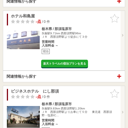
関連情報から探す
ホテル和島屋
お気に入
りに追加
-点
/ 0 件
栃木県 / 那須塩原市
矢板駅9.71km
西那須野駅96m
ＪＲ 西那須野駅より徒歩にて３分
営業時間
入浴料金 ～
宿泊
楽天トラベルの宿泊プランを見る
関連情報から探す
ビジネスホテル にし那須
お気に入
りに追加
-点
/ 0 件
栃木県 / 那須塩原市
矢板駅9.83km
西那須野駅1.20km
ＪＲ 西那須野駅よりお車にて５分 東北道 西那須
野・塩原IC…
営業時間
入浴料金 ～