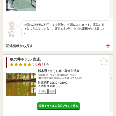
土曜の14時頃に利用。やや混雑。 内湯にはジェット、電気も有
（もちろんサウナも）、露天も2つ有、全ての浴槽が掛け流しと
い…
50代～
男性
関連情報から探す
亀の井ホテル 喜連川
お気に入
りに追加
5.0点
/ 1 件
栃木県 / さくら市 / 喜連川温泉
矢板駅11.78km
蒲須坂駅5.70km
JR宇都宮線氏家駅から送迎バスを利用
営業時間 10:30～21:00
入浴料金 800円～
日帰り
宿泊
楽天トラベルの宿泊プランを見る