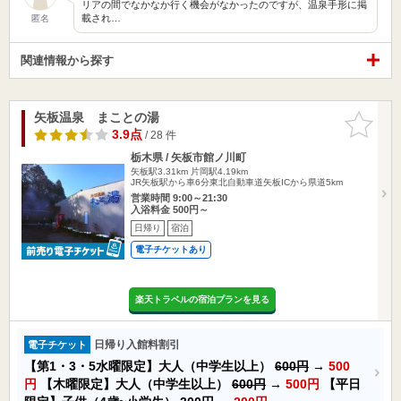
リアの間でなかなか行く機会がなかったのですが、温泉手形に掲
載され…
匿名
関連情報から探す
矢板温泉 まことの湯
お気に入
りに追加
3.9点
/ 28 件
栃木県 / 矢板市館ノ川町
矢板駅3.31km
片岡駅4.19km
JR矢板駅から車6分東北自動車道矢板ICから県道5km
営業時間 9:00～21:30
入浴料金 500円～
日帰り
宿泊
電子チケットあり
楽天トラベルの宿泊プランを見る
日帰り入館料割引
電子チケット
【第1・3・5水曜限定】大人（中学生以上）
600円
→
500
円
【木曜限定】大人（中学生以上）
600円
→
500円
【平日