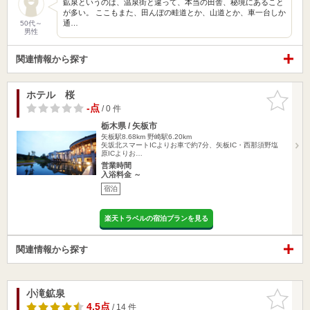
鉱泉というのは、温泉街と違って、本当の田舎、秘境にあること
が多い。 ここもまた、田んぼの畦道とか、山道とか、車一台しか
通…
50代～
男性
関連情報から探す
ホテル 桜
お気に入
りに追加
-点
/ 0 件
栃木県 / 矢板市
矢板駅8.68km
野崎駅6.20km
矢坂北スマートICよりお車で約7分、矢板IC・西那須野塩
原ICよりお…
営業時間
入浴料金 ～
宿泊
楽天トラベルの宿泊プランを見る
関連情報から探す
小滝鉱泉
お気に入
りに追加
4.5点
/ 14 件