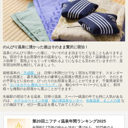
のんびり温泉に浸かった後はそのまま贅沢に宿泊！
温泉にのんびり浸かった後に、ついそのまま泊まりたくなることもありますよ
ね。宿泊できるお部屋付きの温泉なら、そんな時でも安心！温泉後はリラック
ス効果で、普段よりもぐっすり眠れるようになるとも言われていますので、是
非宿泊利用も検討してみましょう。
箱根湯本の
「天成園」
は、日帰り利用だけでなく宿泊も可能です。スタンダー
ドのお部屋と、露天風呂付きの豪華なお部屋が用意されているので、そのとき
の予算などに合わせ、ぴったりのお部屋を選ぶことができます。千葉県浦安市
の「
スパ＆ホテル 舞浜ユーラシア」
は、都心やテーマパークにも近く、和洋
様々な種類のお部屋から選ぶことができます。
矢板駅の宿泊できる温泉、日帰り温泉、スーパー銭湯の中でも特に人気がある
のは、
ホテルルートイン矢板
、
城の湯温泉センター
、
矢板温泉 まことの湯
な
どの施設です。ぜひ一度は足を運んでみてください。
第20回ニフティ温泉年間ランキング2025
全国約2.2万件の中から頂点に選ばれた、2025年の人