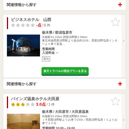
関連情報から探す
ビジネスホテル 山西
お気に入
りに追加
-点
/ 0 件
栃木県 / 那須塩原市
矢板駅10.22km
西那須野駅1.06km
東北本線西那須野駅より徒歩約10分。西那須野塩原インタ
ーより車で直進…
営業時間
入浴料金 ～
宿泊
楽天トラベルの宿泊プランを見る
関連情報から探す
パインズ温泉ホテル大田原
お気に入
りに追加
3.0点
/ 1 件
栃木県 / 大田原市 / 大田原温泉
矢板駅10.43km
西那須野駅4.04km
ＪＲ西那須野駅よりお車で15分／西那須野塩原ＩＣよりお
車で２０分
営業時間 10:00～24:00