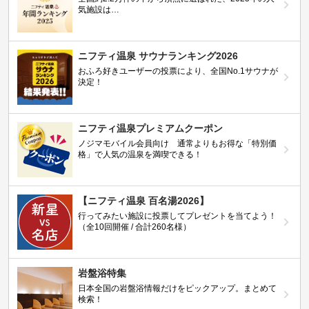
気施設は…
ニフティ温泉 サウナランキング2026
おふろ好きユーザーの投票により、全国No.1サウナが
決定！
ニフティ温泉プレミアムクーポン
ノジマモバイル会員向け 通常よりもお得な「特別価
格」で人気の温泉を満喫できる！
【ニフティ温泉 百名湯2026】
行ってみたい施設に投票してプレゼントを当てよう！
（全10回開催 / 合計260名様）
岩盤浴特集
日本全国の岩盤浴情報だけをピックアップ。まとめて
検索！