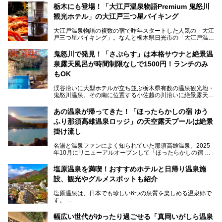
栃木にも登場！「大江戸温泉物語Premium 鬼怒川
観光ホテル」の大江戸三つ星バイキング
大江戸温泉物語の複数の宿で昨年スタートした人気の「大江
戸三つ星バイキング」。なんと栃木県日光市の「大江戸温泉
物語Premium 鬼怒川観光ホテル」でも始まっています。
鬼怒川で発見！「さぷらす」は本格サウナと絶景温
ここは首都圏から1泊で行きやすい鬼怒川温泉の渓流沿いに
泉露天風呂が時間制限なしで1500円！ランチのみ
建つホテルで、バイキングの他にも天然温泉の大浴場とサウ
ナ、フリーフローサービスのラウンジなど館内で楽しめるス
もOK
ポットがたくさんあり、3世代旅行やグループ旅行にもぴっ
たり。
渓谷沿いに大型ホテルが立ち並ぶ栃木県有数の温泉観光地・
鬼怒川温泉。その南に位置する小佐越の川沿いに絶景露天風
そんな「大江戸温泉物語Premium 鬼怒川観光ホテル」の魅
呂と本格サウナが自慢の「さぷらす」はあります。
力を詳しく紹介しちゃいます。
あの温泉が帰ってきた！「ほったらかしの宿 ゆう
こだわりのサウナ、掛け流しの水風呂、天然温泉の露天風
ふり那須高雄温泉ロッジ」の天空露天プールは絶景
呂、食事処、休憩室など備えて、決して大規模施設ではあり
───
ませんが、鬼怒川温泉観光の行き帰りに、はたまたサウナで
掛け流し
提供元：大江戸温泉物語ホテルズ＆リゾーツ株式会社【P
一日リフレッシュするための目的地に！ぜひオススメしたい
R】
スポットです。時間制限も無いので1人1,500円でひがな一
名湯と温泉ファンによく知られていた那須高雄温泉。2025
この記事は大江戸温泉物語Premium 鬼怒川観光ホテルのPR
日サウナや温泉を楽しんでお昼も食べてごろごろできちゃい
年10月にリニューアルオープンして「ほったらかしの宿 ゆ
記事です。
ますよ。
うふり那須高雄温泉ロッジ」として新たなスタートを切りま
した。
塩原温泉を満喫！おすすめホテルと日帰り温泉施
那須湯本の温泉街から少し離れた静かな環境、一軒宿ゆえに
設、観光やグルメスポットも紹介
許される露天風呂からの絶景、日帰り入浴や素泊まりで気楽
に温泉が楽しめるこちらのお宿をさっそく取材してきまし
塩原温泉は、日本でも珍しい6つの泉質を楽しめる温泉郷で
た。
す。
2名1室利用で1人あたり4,500円～と、思い立ったらすぐに
泊まりに行かれるお手頃価格も嬉しいです。
栃木県の北部にある箒川のほとりに11の温泉地が点在し、
───
幅広い世代がゆったり過ごせる「真岡いがしら温泉
古くから多くの人々から癒やしの場として愛されてきまし
提供元：アイコニア・ホスピタリティ株式会社【PR】