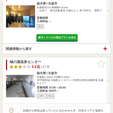
栃木県 / 矢板市
矢板駅927m
野崎駅4.81km
・お車で 東北自動車道 矢板ICより 車で約6分 ・電車で
…
営業時間
入浴料金 ～
宿泊
楽天トラベルの宿泊プランを見る
関連情報から探す
城の湯温泉センター
お気に入
りに追加
3.2点
/ 17 件
栃木県 / 矢板市
矢板駅1.99km
片岡駅5.00km
JR宇都宮線 矢板駅よりタクシー利用5分東北自動車道 矢板
ICより7…
営業時間 10:00～20:00
入浴料金 500円～
日帰り
宿泊
以前から存在は知っていたにもかかわらず、日光エリアと塩原エ