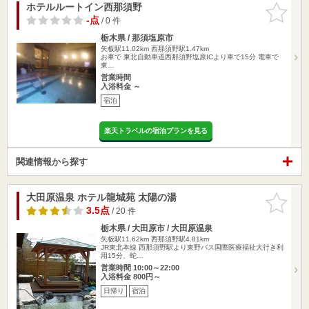
ホテルルートイン西那須野
お気に入
りに追加
-点
/ 0 件
栃木県 / 那須塩原市
矢板駅11.02km
西那須野駅1.47km
お車で 東北自動車道西那須野塩原ICより車で15分 電車で
東…
営業時間
入浴料金 ～
宿泊
楽天トラベルの宿泊プランを見る
関連情報から探す
大田原温泉 ホテル龍城苑 太陽の湯
お気に入
りに追加
3.5点
/ 20 件
栃木県 / 大田原市 / 大田原温泉
矢板駅11.62km
西那須野駅4.81km
JR東北本線 西那須野駅より東野バス国際医療福祉大行き利
用15分、蛇…
営業時間 10:00～22:00
入浴料金 800円～
日帰り
宿泊