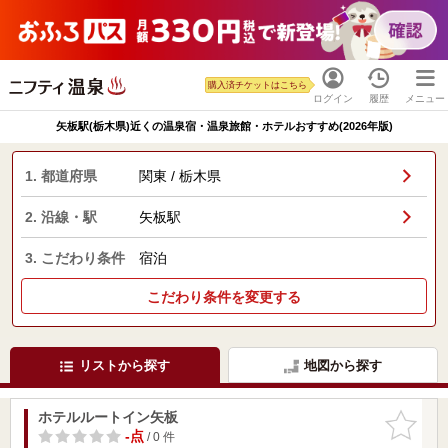
購入済チケットはこちら
ログイン
履歴
メニュー
矢板駅(栃木県)近くの温泉宿・温泉旅館・ホテルおすすめ(2026年版)
1. 都道府県
関東 / 栃木県
2. 沿線・駅
矢板駅
3. こだわり条件
宿泊
こだわり条件を変更する
リストから探す
地図から探す
ホテルルートイン矢板
お気に入
りに追加
-点
/ 0 件