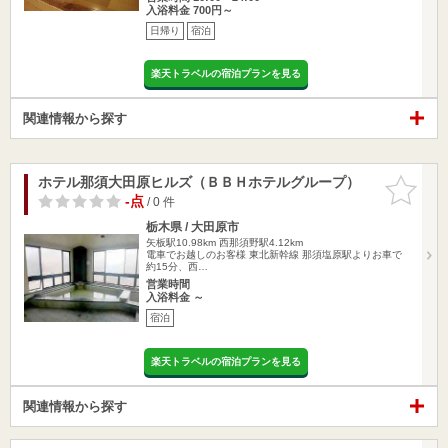
入浴料金 700円～
日帰り
宿泊
楽天トラベルの宿泊プランを見る
関連情報から探す
ホテル那須大田原ヒルズ（ＢＢＨホテルグループ）
お気に入
りに追加
-点
/ 0 件
栃木県 / 大田原市
矢板駅10.98km
西那須野駅4.12km
電車でお越しのお客様 東北新幹線 那須塩原駅よりお車で
約15分、西…
営業時間
入浴料金 ～
宿泊
楽天トラベルの宿泊プランを見る
関連情報から探す