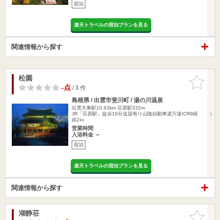
宿泊
楽天トラベルの宿泊プランを見る
関連情報から探す
松園
お気に入
りに追加
-点
/ 3 件
島根県 / 出雲市斐川町 / 湯の川温泉
出雲大東駅10.83km
荘原駅332m
JR「荘原駅」徒歩10分送迎有り山陰自動車道宍道ICR9経
由2㎞
営業時間
入浴料金 ～
宿泊
楽天トラベルの宿泊プランを見る
関連情報から探す
湖静荘
お気に入