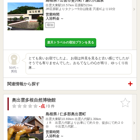
島根県 / 出雲市斐川町 / 湯の川温泉
出雲大東駅10.57km
荘原駅523m
JR荘原駅よりタクシー5分山陰道 宍道ICより10分
営業時間
入浴料金 ～
宿泊
楽天トラベルの宿泊プランを見る
とても良いお宿でしたよ。 お宿は外見を見ると古い感じでしたが
そうでも有りませんでした。おもてなしの心が有り、ゆっくり出
来…
50代～
男性
関連情報から探す
奥出雲多根自然博物館
お気に入
りに追加
-点
/ 0 件
島根県 / 仁多郡奥出雲町
出雲大東駅10.69km
出雲八代駅1.39km
ＪＲ 出雲八代駅よりお車にて約５分、徒歩にて約２０
分 ※出雲八代駅…
営業時間
入浴料金 ～