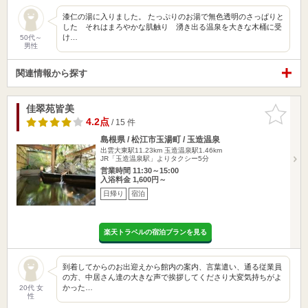
漆仁の湯に入りました。 たっぷりのお湯で無色透明のさっぱりと
した それはまろやかな肌触り 湧き出る温泉を大きな木桶に受
け…
50代～
男性
関連情報から探す
佳翠苑皆美
お気に入
りに追加
4.2点
/ 15 件
島根県 / 松江市玉湯町 / 玉造温泉
出雲大東駅11.23km
玉造温泉駅1.46km
JR「玉造温泉駅」よりタクシー5分
営業時間 11:30～15:00
入浴料金 1,600円～
日帰り
宿泊
楽天トラベルの宿泊プランを見る
到着してからのお出迎えから館内の案内、言葉遣い、通る従業員
の方、中居さん達の大きな声で挨拶してくださり大変気持ちがよ
かった…
20代 女
性