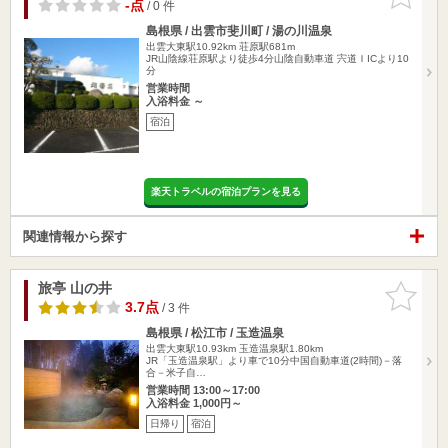
りに追加
-点
/ 0 件
島根県 / 出雲市斐川町 / 湯の川温泉
出雲大東駅10.92km
荘原駅681m
JR山陰線荘原駅より徒歩4分山陰自動車道 宍道ＩICより10
分
営業時間
入浴料金 ～
宿泊
楽天トラベルの宿泊プランを見る
関連情報から探す
旅亭 山の井
お気に入
りに追加
3.7点
/ 3 件
島根県 / 松江市 / 玉造温泉
出雲大東駅10.93km
玉造温泉駅1.80km
JR「玉造温泉駅」より車で10分中国自動車道(2時間)－落
合－米子自…
営業時間 13:00～17:00
入浴料金 1,000円～
日帰り
宿泊