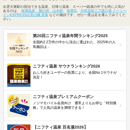
出雲大東駅の宿泊できる温泉、日帰り温泉、スーパー銭湯の中でも特に人気が
あるのは、
海潮温泉 螢の宿 山水館
、
海潮荘
、
天然温泉三刀屋の湯 ドーミー
インEXPRESS出雲の國 雲南
などの施設です。ぜひ一度は足を運んでみてくだ
さい。
第20回ニフティ温泉年間ランキング2025
全国約2.2万件の中から頂点に選ばれた、2025年の人
気施設は…
ニフティ温泉 サウナランキング2026
おふろ好きユーザーの投票により、全国No.1サウナが
決定！
ニフティ温泉プレミアムクーポン
ノジマモバイル会員向け 通常よりもお得な「特別価
格」で人気の温泉を満喫できる！
【ニフティ温泉 百名湯2026】