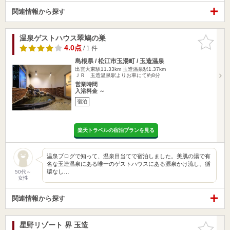
関連情報から探す
温泉ゲストハウス翠鳩の巣
お気に入
りに追加
4.0点
/ 1 件
島根県 / 松江市玉湯町 / 玉造温泉
出雲大東駅11.33km
玉造温泉駅1.37km
ＪＲ 玉造温泉駅よりお車にて約8分
営業時間
入浴料金 ～
宿泊
楽天トラベルの宿泊プランを見る
温泉ブログで知って、温泉目当てで宿泊しました。美肌の湯で有
名な玉造温泉にある唯一のゲストハウスにある源泉かけ流し、循
環なし…
50代～
女性
関連情報から探す
星野リゾート 界 玉造
お気に入