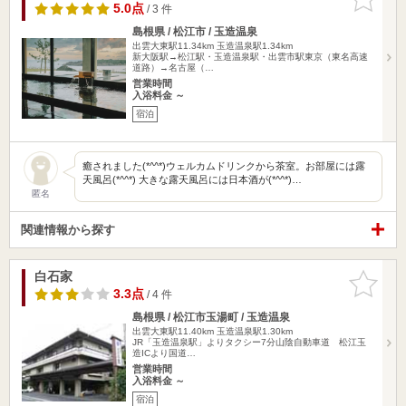
りに追加
5.0点
/ 3 件
島根県 / 松江市 / 玉造温泉
出雲大東駅11.34km
玉造温泉駅1.34km
新大阪駅→松江駅・玉造温泉駅・出雲市駅東京（東名高速
道路）→名古屋（…
営業時間
入浴料金 ～
宿泊
癒されました(*^^*)ウェルカムドリンクから茶室。お部屋には露
天風呂(*^^*) 大きな露天風呂には日本酒が(*^^*)…
匿名
関連情報から探す
白石家
お気に入
りに追加
3.3点
/ 4 件
島根県 / 松江市玉湯町 / 玉造温泉
出雲大東駅11.40km
玉造温泉駅1.30km
JR「玉造温泉駅」よりタクシー7分山陰自動車道 松江玉
造ICより国道…
営業時間
入浴料金 ～
宿泊