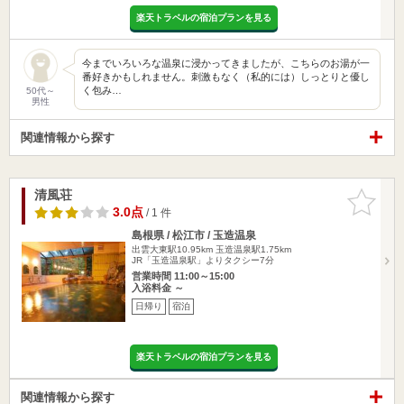
楽天トラベルの宿泊プランを見る
今までいろいろな温泉に浸かってきましたが、こちらのお湯が一
番好きかもしれません。刺激もなく（私的には）しっとりと優し
く包み…
50代～
男性
関連情報から探す
清風荘
お気に入
りに追加
3.0点
/ 1 件
島根県 / 松江市 / 玉造温泉
出雲大東駅10.95km
玉造温泉駅1.75km
JR「玉造温泉駅」よりタクシー7分
営業時間 11:00～15:00
入浴料金 ～
日帰り
宿泊
楽天トラベルの宿泊プランを見る
関連情報から探す