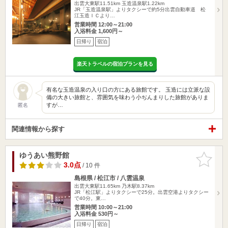
出雲大東駅11.51km
玉造温泉駅1.22km
JR「玉造温泉駅」よりタクシーで約5分出雲自動車道 松
江玉造ＩＣより…
営業時間 12:00～21:00
入浴料金 1,600円～
日帰り
宿泊
楽天トラベルの宿泊プランを見る
有名な玉造温泉の入り口の方にある旅館です。 玉造には立派な設
備の大きい旅館と、雰囲気を味わう小ぢんまりした旅館がありま
すが…
匿名
関連情報から探す
ゆうあい熊野館
お気に入
りに追加
3.0点
/ 10 件
島根県 / 松江市 / 八雲温泉
出雲大東駅11.65km
乃木駅8.37km
JR「松江駅」よりタクシーで25分。出雲空港よりタクシー
で40分。東…
営業時間 10:00～21:00
入浴料金 530円～
日帰り
宿泊