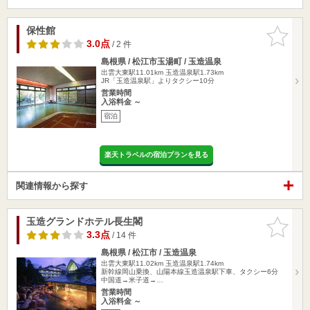
保性館
お気に入
りに追加
3.0点
/ 2 件
島根県 / 松江市玉湯町 / 玉造温泉
出雲大東駅11.01km
玉造温泉駅1.73km
JR「玉造温泉駅」よりタクシー10分
営業時間
入浴料金 ～
宿泊
楽天トラベルの宿泊プランを見る
関連情報から探す
玉造グランドホテル長生閣
お気に入
りに追加
3.3点
/ 14 件
島根県 / 松江市 / 玉造温泉
出雲大東駅11.02km
玉造温泉駅1.74km
新幹線岡山乗換、山陽本線玉造温泉駅下車、タクシー6分
中国道→米子道→…
営業時間
入浴料金 ～