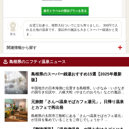
楽天トラベルの宿泊プランを見る
出雲三社参り。熊野大社ついでに立ち寄りました。 300円で入
れる土地の温泉です。湯以外の施設も大きくスーパー銭湯かと見
ま…
匿名
関連情報から探す
島根県のニフティ温泉ニュース
島根県のスーパー銭湯おすすめ15選【2025年最新
版】
中国地方の日本海側に位置する島根県。いざなみ・いざなぎ
の国引き伝説や、八岐大蛇（やまたのおろち）などの逸話が
残る神話の里というイメージが強く、出雲大社には毎年多く
の参拝客が訪れます。「出雲縁結び空港」への直行便なら、
元旅館「さんべ温泉そばカフェ湯元」。日帰り温泉
首都圏からでも実は2時間圏内で到着できるアクセスも魅力
とカフェで再出発
です。
そんな島根県には、玉造温泉（松江市）や温泉津温泉（大田
島根県の太田市三瓶町にある「さんべ温泉そばカフェ湯元」
市）など、古くから知られる温泉郷が多くあります。ゆった
が注目を集めていることをご存じでしょうか？
り流れる時間のなかで、心の底からのんびりできるスーパー
銭湯＆日帰り温泉の数々をピックアップしてご紹介します。
「さんべ温泉そばカフェ湯元」は日帰り温泉と、名物のそば