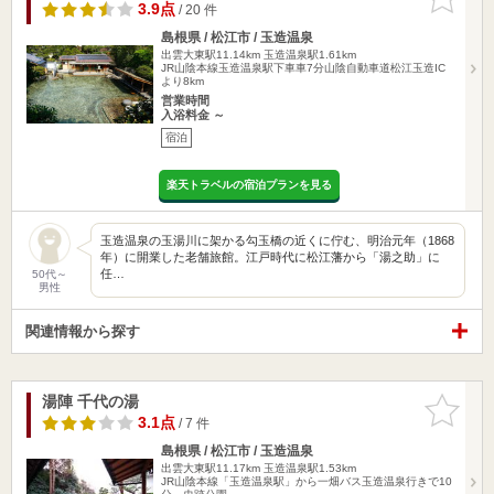
りに追加
3.9点
/ 20 件
島根県 / 松江市 / 玉造温泉
出雲大東駅11.14km
玉造温泉駅1.61km
JR山陰本線玉造温泉駅下車車7分山陰自動車道松江玉造IC
より8km
営業時間
入浴料金 ～
宿泊
楽天トラベルの宿泊プランを見る
玉造温泉の玉湯川に架かる勾玉橋の近くに佇む、明治元年（1868
年）に開業した老舗旅館。江戸時代に松江藩から「湯之助」に
任…
50代～
男性
関連情報から探す
湯陣 千代の湯
お気に入
りに追加
3.1点
/ 7 件
島根県 / 松江市 / 玉造温泉
出雲大東駅11.17km
玉造温泉駅1.53km
JR山陰本線「玉造温泉駅」から一畑バス玉造温泉行きで10