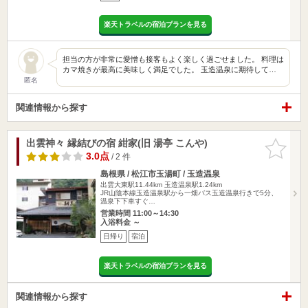
楽天トラベルの宿泊プランを見る
担当の方が非常に愛憎も接客もよく楽しく過ごせました。 料理は
カマ焼きが最高に美味しく満足でした。 玉造温泉に期待して…
匿名
関連情報から探す
出雲神々 縁結びの宿 紺家(旧 湯亭 こんや)
お気に入
りに追加
3.0点
/ 2 件
島根県 / 松江市玉湯町 / 玉造温泉
出雲大東駅11.44km
玉造温泉駅1.24km
JR山陰本線玉造温泉駅から一畑バス玉造温泉行きで5分、
温泉下下車すぐ…
営業時間 11:00～14:30
入浴料金 ～
日帰り
宿泊
楽天トラベルの宿泊プランを見る
関連情報から探す