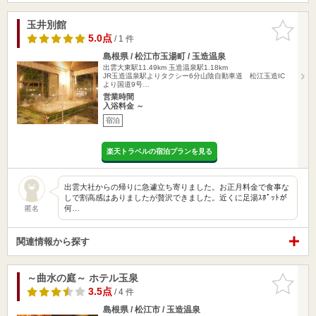
玉井別館
お気に入
りに追加
5.0点
/ 1 件
島根県 / 松江市玉湯町 / 玉造温泉
出雲大東駅11.49km
玉造温泉駅1.18km
JR玉造温泉駅よりタクシー6分山陰自動車道 松江玉造IC
より国道9号…
営業時間
入浴料金 ～
宿泊
楽天トラベルの宿泊プランを見る
出雲大社からの帰りに急遽立ち寄りました。お正月料金で食事な
しで割高感はありましたが贅沢できました。近くに足湯ｽﾎﾟｯﾄが
何…
匿名
関連情報から探す
～曲水の庭～ ホテル玉泉
お気に入
りに追加
3.5点
/ 4 件
島根県 / 松江市 / 玉造温泉