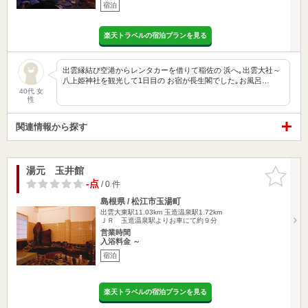
宿泊
楽天トラベルの宿泊プランを見る
出雲縁結び空港からレンタカーを借りて稲佐の 浜へ｡出雲大社～
八上姫神社を観光して1日目の お宿が長生閣でした｡お風呂…
40代 女
性
関連情報から探す
湯元 玉井館
お気に入
りに追加
-点
/ 0 件
島根県 / 松江市玉湯町
出雲大東駅11.03km
玉造温泉駅1.72km
ＪＲ 玉造温泉駅よりお車にて約９分
営業時間
入浴料金 ～
宿泊
楽天トラベルの宿泊プランを見る