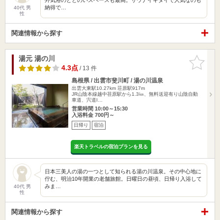
納得で…
40代 男
性
関連情報から探す
湯元 湯の川
お気に入
りに追加
4.3点
/ 13 件
島根県 / 出雲市斐川町 / 湯の川温泉
出雲大東駅10.27km
荘原駅917m
JR山陰本線越中荏原駅から1.3㎞、無料送迎有り山陰自動
車道、宍道I…
営業時間 10:00～15:30
入浴料金 700円～
日帰り
宿泊
楽天トラベルの宿泊プランを見る
日本三美人の湯の一つとして知られる湯の川温泉。その中心地に
佇む、明治10年開業の老舗旅館。日曜日の昼頃、日帰り入浴して
みま…
40代 男
性
関連情報から探す