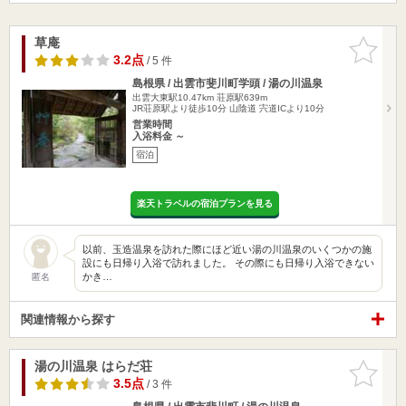
草庵
お気に入
りに追加
3.2点
/ 5 件
島根県 / 出雲市斐川町学頭 / 湯の川温泉
出雲大東駅10.47km
荘原駅639m
JR荘原駅より徒歩10分 山陰道 宍道ICより10分
営業時間
入浴料金 ～
宿泊
楽天トラベルの宿泊プランを見る
以前、玉造温泉を訪れた際にほど近い湯の川温泉のいくつかの施
設にも日帰り入浴で訪れました。 その際にも日帰り入浴できない
かき…
匿名
関連情報から探す
湯の川温泉 はらだ荘
お気に入
りに追加
3.5点
/ 3 件