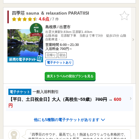
四季荘 sauna ＆ relaxation PARATIISI
お気に入
りに追加
4.6点
/ 7 件
島根県 / 出雲市
出雲大東駅9.83km
荘原駅1.40km
山陰本線 荘原駅下車 当館まで車で3分 徒歩15分 山陰
自動車道・…
営業時間 6:00～21:30
入浴料金 700円～
日帰り
宿泊
電子チケットあり
楽天トラベルの宿泊プランを見る
一般入浴料割引
電子チケット
【平日、土日祝全日】大人（高校生~59歳）
700円
→
600
円
他にも5種類の電子チケットがあります
「四季荘のサウナ、最高でした！熱波もロウリュウも本格的で、
外気浴のととのいスペースも最高。サウナイキタイで人気なのも