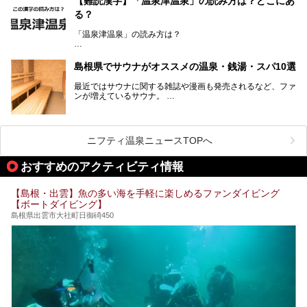
【難読漢字】「温泉津温泉」の読み方は？どこにあ
を提供するカフェという新しい営業スタイルで、観光客に限
る？
らず地元民にも親しまれています。
「温泉津温泉」の読み方は？
宿泊をせずとも、気軽に源泉のお湯をつかった温泉と、美味
しいそばが楽しめるなんて、とても素敵ですよね。
読めそうで読めない、難読温泉地名漢字。あなたは読めます
しかし、元は温泉旅館だったこちらの施設、さまざまな背景
か？
を経て現在のスタイルに辿り着いているのです。
島根県でサウナがオススメの温泉・銭湯・スパ10選
最近ではサウナに関する雑誌や漫画も発売されるなど、ファ
ンが増えているサウナ。
しかしサウナは一口にサウナと言っても、ドライサウナ、ス
ニフティ温泉ニュースTOPへ
チームサウナ、塩サウナなどが存在し、施設によって様々な
こだわりを持つ施設も増えています。
おすすめのアクティビティ情報
今回はそんな今話題のサウナが楽しめる、島根県内にあるオ
【島根・出雲】魚の多い海を手軽に楽しめるファンダイビング
ススメ温泉・銭湯・スパを10件まとめてご紹介します。
【ボートダイビング】
島根県出雲市大社町日御碕450