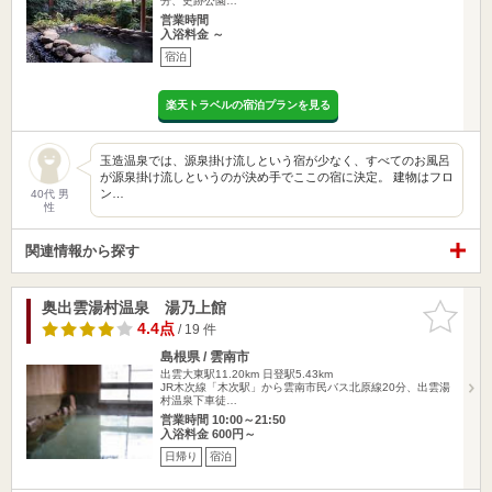
分、史跡公園…
営業時間
入浴料金 ～
宿泊
楽天トラベルの宿泊プランを見る
玉造温泉では、源泉掛け流しという宿が少なく、すべてのお風呂
が源泉掛け流しというのが決め手でここの宿に決定。 建物はフロ
ン…
40代 男
性
関連情報から探す
奥出雲湯村温泉 湯乃上館
お気に入
りに追加
4.4点
/ 19 件
島根県 / 雲南市
出雲大東駅11.20km
日登駅5.43km
JR木次線「木次駅」から雲南市民バス北原線20分、出雲湯
村温泉下車徒…
営業時間 10:00～21:50
入浴料金 600円～
日帰り
宿泊