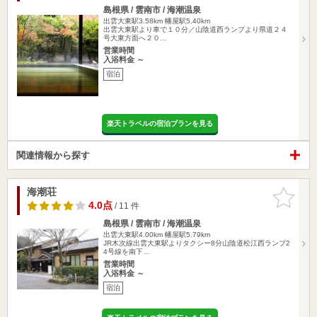
島根県 / 雲南市 / 海潮温泉
出雲大東駅3.58km
幡屋駅5.40km
出雲大東駅より車で１０分／山陰道西ランプより県道２４
号大東方面へ２０…
営業時間
入浴料金 ～
宿泊
楽天トラベルの宿泊プランを見る
関連情報から探す
海潮荘
お気に入
りに追加
4.0点
/ 11 件
島根県 / 雲南市 / 海潮温泉
出雲大東駅4.00km
幡屋駅5.79km
JR木次線出雲大東駅よりタクシー8分山陰道松江西ランプ2
4号線を南下…
営業時間
入浴料金 ～
宿泊