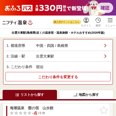
購入済チケットはこちら
ログイン
履歴
メニュー
出雲大東駅(島根県)近くの温泉宿・温泉旅館・ホテルおすすめ(2026年版)
1. 都道府県
中国・四国 / 島根県
2. 沿線・駅
出雲大東駅
3. こだわり条件
宿泊
こだわり条件を変更する
リストから探す
地図から探す
海潮温泉 螢の宿 山水館
お気に入
りに追加
-点
/ 0 件