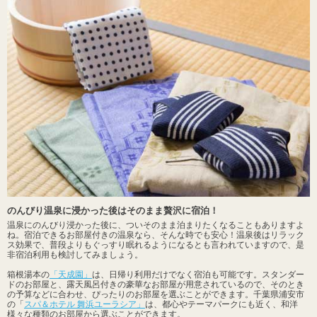
のんびり温泉に浸かった後はそのまま贅沢に宿泊！
温泉にのんびり浸かった後に、ついそのまま泊まりたくなることもありますよ
ね。宿泊できるお部屋付きの温泉なら、そんな時でも安心！温泉後はリラック
ス効果で、普段よりもぐっすり眠れるようになるとも言われていますので、是
非宿泊利用も検討してみましょう。
箱根湯本の
「天成園」
は、日帰り利用だけでなく宿泊も可能です。スタンダー
ドのお部屋と、露天風呂付きの豪華なお部屋が用意されているので、そのとき
の予算などに合わせ、ぴったりのお部屋を選ぶことができます。千葉県浦安市
の「
スパ＆ホテル 舞浜ユーラシア」
は、都心やテーマパークにも近く、和洋
様々な種類のお部屋から選ぶことができます。