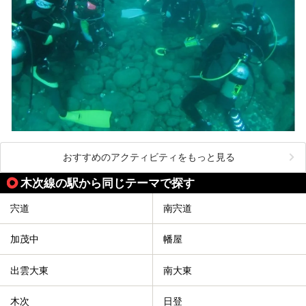
おすすめのアクティビティをもっと見る
木次線の駅から同じテーマで探す
宍道
南宍道
加茂中
幡屋
出雲大東
南大東
木次
日登