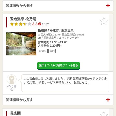
関連情報から探す
玉造温泉 松乃湯
お気に入
りに追加
3.8点
/ 5 件
島根県 / 松江市 / 玉造温泉
出雲大東駅11.13km
玉造温泉駅1.57km
JR「玉造温泉駅」よりタクシー8分
営業時間 11:30～21:00
入浴料金 1,200円～
日帰り
宿泊
楽天トラベルの宿泊プランを見る
大山雪山登山後に利用しました。 無料臨時駐車場からテクテク歩
いて到着。 接客サービス素晴らしい。 お湯はそこ…
40代 男
性
関連情報から探す
長楽園
お気に入