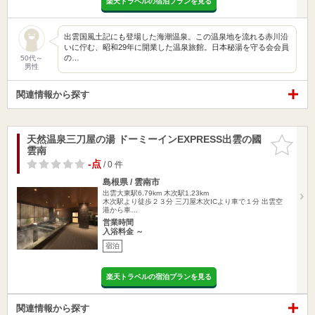
楽天トラベルの宿泊プランを見る
出雲国風土記にも登場した海潮温泉。この温泉地を流れる赤川沿
いに佇む、昭和29年に開業した温泉旅館。日本秘湯を守る会会員
の…
50代～
男性
関連情報から探す
天然温泉三刀屋の湯 ドーミーインEXPRESS出雲の國
お気に入
雲南
りに追加
-点
/ 0 件
島根県 / 雲南市
出雲大東駅6.79km
木次駅1.23km
木次駅より徒歩２３分 三刀屋木次ICより車で１分 出雲空
港から車…
営業時間
入浴料金 ～
宿泊
楽天トラベルの宿泊プランを見る
関連情報から探す