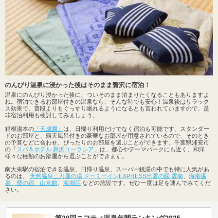
のんびり温泉に浸かった後はそのまま贅沢に宿泊！
温泉にのんびり浸かった後に、ついそのまま泊まりたくなることもありますよ
ね。宿泊できるお部屋付きの温泉なら、そんな時でも安心！温泉後はリラック
ス効果で、普段よりもぐっすり眠れるようになるとも言われていますので、是
非宿泊利用も検討してみましょう。
箱根湯本の
「天成園」
は、日帰り利用だけでなく宿泊も可能です。スタンダー
ドのお部屋と、露天風呂付きの豪華なお部屋が用意されているので、そのとき
の予算などに合わせ、ぴったりのお部屋を選ぶことができます。千葉県浦安市
の「
スパ＆ホテル 舞浜ユーラシア」
は、都心やテーマパークにも近く、和洋
様々な種類のお部屋から選ぶことができます。
南大東駅の宿泊できる温泉、日帰り温泉、スーパー銭湯の中でも特に人気があ
るのは、
天然温泉三刀屋の湯 ドーミーインEXPRESS出雲の國 雲南
、
海潮温
泉 螢の宿 山水館
、
海潮荘
などの施設です。ぜひ一度は足を運んでみてくだ
さい。