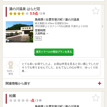
湯の川温泉 はらだ荘
お気に入
りに追加
3.5点
/ 3 件
島根県 / 出雲市斐川町 / 湯の川温泉
南大東駅10.45km
荘原駅523m
JR荘原駅よりタクシー5分山陰道 宍道ICより10分
営業時間
入浴料金 ～
宿泊
楽天トラベルの宿泊プランを見る
とても良いお宿でしたよ。 お宿は外見を見ると古い感じでしたが
そうでも有りませんでした。おもてなしの心が有り、ゆっくり出
来…
50代～
男性
関連情報から探す
松園
お気に入
りに追加
-点
/ 3 件
島根県 / 出雲市斐川町 / 湯の川温泉