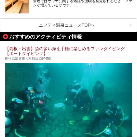
最近ではサウナに関する雑誌や漫画も発売されるなど、ファ
ンが増えているサウナ。
しかしサウナは一口にサウナと言っても、ドライサウナ、ス
ニフティ温泉ニュースTOPへ
チームサウナ、塩サウナなどが存在し、施設によって様々な
こだわりを持つ施設も増えています。
おすすめのアクティビティ情報
今回はそんな今話題のサウナが楽しめる、島根県内にあるオ
【島根・出雲】魚の多い海を手軽に楽しめるファンダイビング
ススメ温泉・銭湯・スパを10件まとめてご紹介します。
【ボートダイビング】
島根県出雲市大社町日御碕450