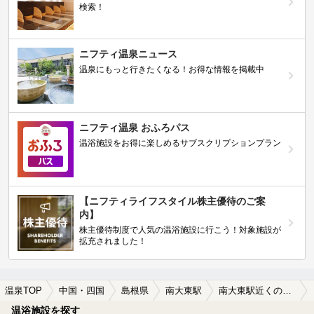
検索！
ニフティ温泉ニュース
温泉にもっと行きたくなる！お得な情報を掲載中
ニフティ温泉 おふろパス
温浴施設をお得に楽しめるサブスクリプションプラン
【ニフティライフスタイル株主優待のご案
内】
株主優待制度で人気の温浴施設に行こう！対象施設が
拡充されました！
温泉TOP
中国・四国
島根県
南大東駅
南大東駅近くの温泉宿・温泉旅館・ホテルおすすめ(2026年版)
温浴施設を探す