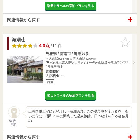
楽天トラベルの宿泊プランを見る
関連情報から探す
海潮荘
お気に入
りに追加
4.0点
/ 11 件
島根県 / 雲南市 / 海潮温泉
南大東駅6.98km
出雲大東駅4.00km
JR木次線出雲大東駅よりタクシー8分山陰道松江西ランプ2
4号線を南下…
営業時間
入浴料金 ～
宿泊
楽天トラベルの宿泊プランを見る
出雲国風土記にも登場した海潮温泉。この温泉地を流れる赤川沿
いに佇む、昭和29年に開業した温泉旅館。日本秘湯を守る会会員
の…
50代～
男性
関連情報から探す