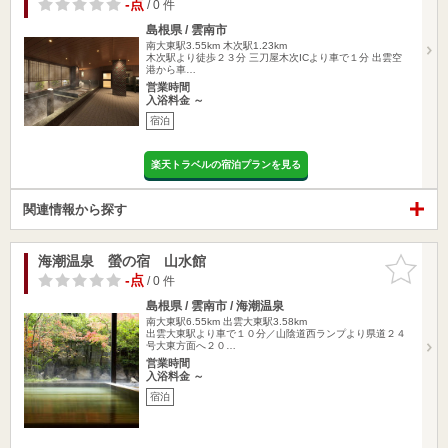
-点
/ 0 件
島根県 / 雲南市
南大東駅3.55km
木次駅1.23km
木次駅より徒歩２３分 三刀屋木次ICより車で１分 出雲空
港から車…
営業時間
入浴料金 ～
宿泊
楽天トラベルの宿泊プランを見る
関連情報から探す
海潮温泉 螢の宿 山水館
お気に入
りに追加
-点
/ 0 件
島根県 / 雲南市 / 海潮温泉
南大東駅6.55km
出雲大東駅3.58km
出雲大東駅より車で１０分／山陰道西ランプより県道２４
号大東方面へ２０…
営業時間
入浴料金 ～
宿泊