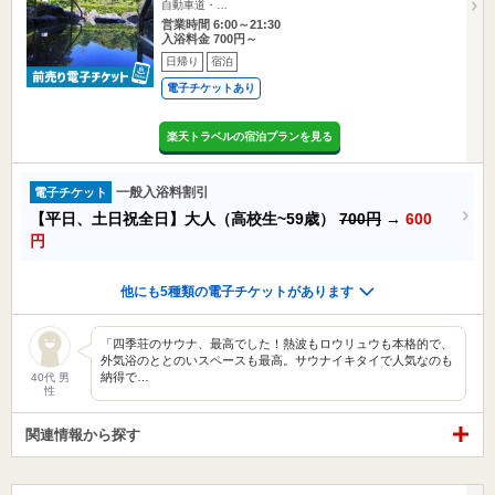
自動車道・…
営業時間 6:00～21:30
入浴料金 700円～
日帰り
宿泊
電子チケットあり
楽天トラベルの宿泊プランを見る
一般入浴料割引
電子チケット
【平日、土日祝全日】大人（高校生~59歳）
700円
→
600
円
他にも5種類の電子チケットがあります
「四季荘のサウナ、最高でした！熱波もロウリュウも本格的で、
外気浴のととのいスペースも最高。サウナイキタイで人気なのも
納得で…
40代 男
性
関連情報から探す