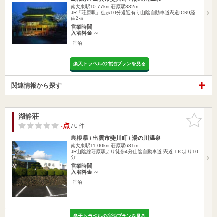
南大東駅10.77km
荘原駅332m
JR「荘原駅」徒歩10分送迎有り山陰自動車道宍道ICR9経
由2㎞
営業時間
入浴料金 ～
宿泊
楽天トラベルの宿泊プランを見る
関連情報から探す
湖静荘
お気に入
りに追加
-点
/ 0 件
島根県 / 出雲市斐川町 / 湯の川温泉
南大東駅11.00km
荘原駅681m
JR山陰線荘原駅より徒歩4分山陰自動車道 宍道ＩICより10
分
営業時間
入浴料金 ～
宿泊
楽天トラベルの宿泊プランを見る