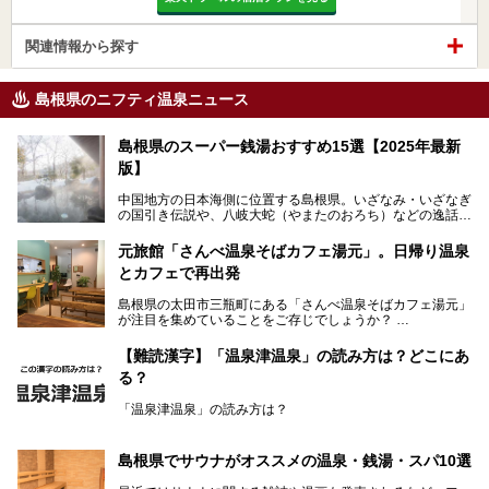
関連情報から探す
島根県のニフティ温泉ニュース
島根県のスーパー銭湯おすすめ15選【2025年最新
版】
中国地方の日本海側に位置する島根県。いざなみ・いざなぎ
の国引き伝説や、八岐大蛇（やまたのおろち）などの逸話が
残る神話の里というイメージが強く、出雲大社には毎年多く
の参拝客が訪れます。「出雲縁結び空港」への直行便なら、
元旅館「さんべ温泉そばカフェ湯元」。日帰り温泉
首都圏からでも実は2時間圏内で到着できるアクセスも魅力
とカフェで再出発
です。
そんな島根県には、玉造温泉（松江市）や温泉津温泉（大田
島根県の太田市三瓶町にある「さんべ温泉そばカフェ湯元」
市）など、古くから知られる温泉郷が多くあります。ゆった
が注目を集めていることをご存じでしょうか？
り流れる時間のなかで、心の底からのんびりできるスーパー
銭湯＆日帰り温泉の数々をピックアップしてご紹介します。
「さんべ温泉そばカフェ湯元」は日帰り温泉と、名物のそば
【難読漢字】「温泉津温泉」の読み方は？どこにあ
を提供するカフェという新しい営業スタイルで、観光客に限
る？
らず地元民にも親しまれています。
「温泉津温泉」の読み方は？
宿泊をせずとも、気軽に源泉のお湯をつかった温泉と、美味
しいそばが楽しめるなんて、とても素敵ですよね。
読めそうで読めない、難読温泉地名漢字。あなたは読めます
しかし、元は温泉旅館だったこちらの施設、さまざまな背景
か？
を経て現在のスタイルに辿り着いているのです。
島根県でサウナがオススメの温泉・銭湯・スパ10選