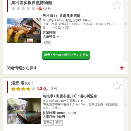
奥出雲多根自然博物館
お気に入
りに追加
-点
/ 0 件
島根県 / 仁多郡奥出雲町
南大東駅9.96km
出雲八代駅1.39km
ＪＲ 出雲八代駅よりお車にて約５分、徒歩にて約２０
分 ※出雲八代駅…
営業時間
入浴料金 ～
宿泊
楽天トラベルの宿泊プランを見る
関連情報から探す
湯元 湯の川
お気に入
りに追加
4.3点
/ 13 件
島根県 / 出雲市斐川町 / 湯の川温泉
南大東駅10.05km
荘原駅917m
JR山陰本線越中荏原駅から1.3㎞、無料送迎有り山陰自動
車道、宍道I…
営業時間 10:00～15:30
入浴料金 700円～
日帰り
宿泊