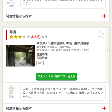
いまし…
50代～
男性
関連情報から探す
草庵
お気に入
りに追加
3.2点
/ 5 件
島根県 / 出雲市斐川町学頭 / 湯の川温泉
南大東駅10.32km
荘原駅639m
JR荘原駅より徒歩10分 山陰道 宍道ICより10分
営業時間
入浴料金 ～
宿泊
楽天トラベルの宿泊プランを見る
以前、玉造温泉を訪れた際にほど近い湯の川温泉のいくつかの施
設にも日帰り入浴で訪れました。 その際にも日帰り入浴できない
かき…
匿名
関連情報から探す