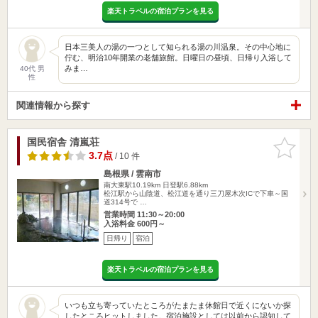
楽天トラベルの宿泊プランを見る
日本三美人の湯の一つとして知られる湯の川温泉。その中心地に
佇む、明治10年開業の老舗旅館。日曜日の昼頃、日帰り入浴して
みま…
40代 男
性
関連情報から探す
国民宿舎 清嵐荘
お気に入
りに追加
3.7点
/ 10 件
島根県 / 雲南市
南大東駅10.19km
日登駅6.88km
松江駅から山陰道、松江道を通り三刀屋木次ICで下車～国
道314号で …
営業時間 11:30～20:00
入浴料金 600円～
日帰り
宿泊
楽天トラベルの宿泊プランを見る
いつも立ち寄っていたところがたまたま休館日で近くにないか探
したところヒットしました。宿泊施設としては以前から認知して