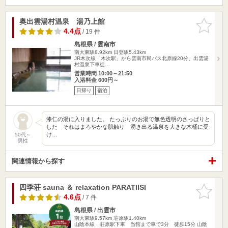
奥出雲湯村温泉 湯乃上館
お気に入
りに追加
4.4点
/ 19 件
島根県 / 雲南市
南大東駅8.92km
日登駅5.43km
JR木次線「木次駅」から雲南市民バス北原線20分、出雲湯
村温泉下車徒…
営業時間 10:00～21:50
入浴料金 600円～
日帰り
宿泊
漆仁の湯に入りました。 たっぷりのお湯で無色透明のさっぱりと
した それはまろやかな肌触り 湧き出る温泉を大きな木桶に受
け…
50代～
男性
関連情報から探す
四季荘 sauna ＆ relaxation PARATIISI
お気に入
りに追加
4.6点
/ 7 件
島根県 / 出雲市
南大東駅9.57km
荘原駅1.40km
山陰本線 荘原駅下車 当館まで車で3分 徒歩15分 山陰