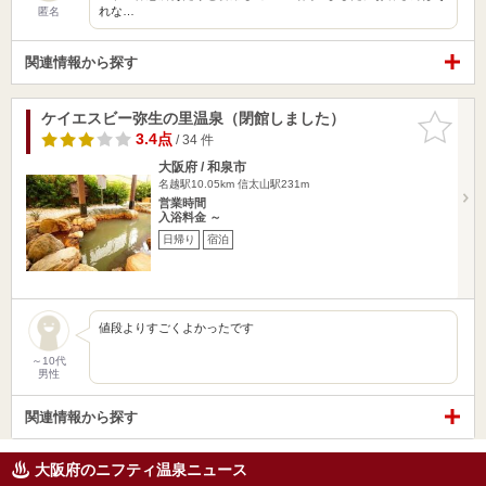
れな…
匿名
関連情報から探す
ケイエスビー弥生の里温泉（閉館しました）
お気に入
りに追加
3.4点
/ 34 件
大阪府 / 和泉市
名越駅10.05km
信太山駅231m
営業時間
入浴料金 ～
日帰り
宿泊
値段よりすごくよかったです
～10代
男性
関連情報から探す
大阪府のニフティ温泉ニュース