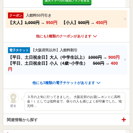
楽天トラベルの宿泊プランを見る
入館料50円引き
クーポン
【大人】
1,000円
→
950円
【小人】
500円
→
450円
他にも1種類のクーポンがあります
【大阪府民以外】入館料割引
電子チケット
【平日、土日祝全日】大人（中学生以上）
1000円
→
900円
【平日、土日祝全日】小人（4歳~小学生）
500円
→
400
円
他にも3種類の電子チケットがあります
３月の上旬に行ってきました。 大阪近郊のお湯(←ホントに高料
金！）としては低料金で、係りの人も感じよく好印象でした。地
元特…
匿名
関連情報から探す