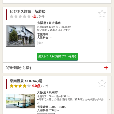
ビジネス旅館 新若松
お気に入
りに追加
-点
/ 0 件
大阪府 / 泉大津市
名越駅10.43km
松ノ浜駅52m
松ノ浜駅２番出入口よりすぐ
営業時間
入浴料金 ～
宿泊
楽天トラベルの宿泊プランを見る
関連情報から探す
泉南温泉 SORAの湯
お気に入
りに追加
4.0点
/ 2 件
大阪府 / 泉南市
名越駅11.59km
樽井駅571m
■電車でお越しの場合 南海電鉄「樽井駅」から徒歩約10分
お…
営業時間 10:00～19:00
入浴料金 700円～