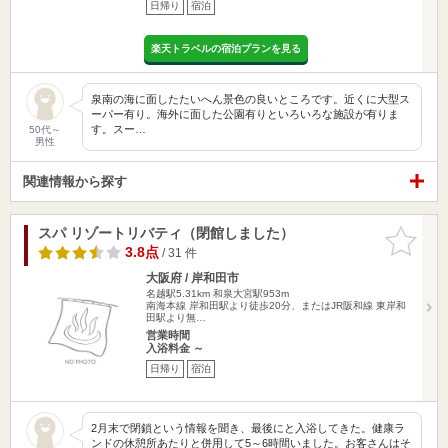
日帰り
宿泊
楽天トラベルの宿泊プランを見る
泉南の海に面したたいへん景色の良いところです。近くに大型ス
ーパー有り。海外に面した公園有りといろいろな施設が有りま
す。スー…
50代～
男性
関連情報から探す
スパ リゾートリバティ（閉館しました）
お気に入
りに追加
3.8点
/ 31 件
大阪府 / 岸和田市
名越駅5.31km
和泉大宮駅953m
南海本線 岸和田駅より徒歩20分、またはJR阪和線 東岸和
田駅より無…
営業時間
入浴料金 ～
日帰り
宿泊
2月末で閉鎖という情報を聞き、最後にと入浴してきた。健康ラ
ンドの休憩所あたりと併用して5～6時間いました。お客さんはそ