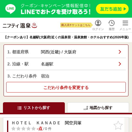
購入済チケットはこちら
ログイン
履歴
メニュー
【クーポンあり】名越駅(大阪府)近くの温泉宿・温泉旅館・ホテルおすすめ(2026年版)
1. 都道府県
関西(近畿) / 大阪府
2. 沿線・駅
名越駅
3. こだわり条件
宿泊
こだわり条件を変更する
リストから探す
地図から探す
ＨＯＴＥＬ ＫＡＮＡＤＥ 関空貝塚
お気に入
りに追加
-点
/ 0 件