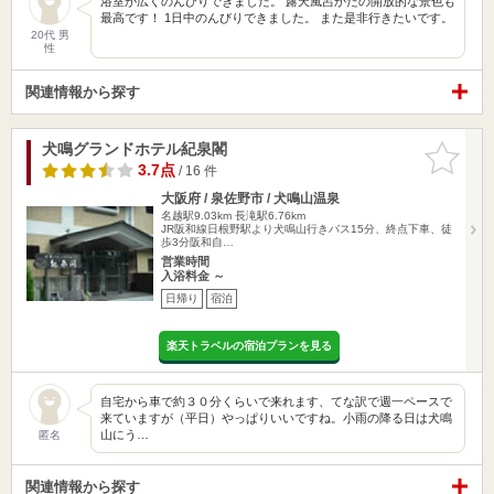
浴室が広くのんびりできました。 露天風呂かたの開放的な景色も
最高です！ 1日中のんびりできました。 また是非行きたいです。
20代 男
性
関連情報から探す
犬鳴グランドホテル紀泉閣
お気に入
りに追加
3.7点
/ 16 件
大阪府 / 泉佐野市 / 犬鳴山温泉
名越駅9.03km
長滝駅6.76km
JR阪和線日根野駅より犬鳴山行きバス15分、終点下車、徒
歩3分阪和自…
営業時間
入浴料金 ～
日帰り
宿泊
楽天トラベルの宿泊プランを見る
自宅から車で約３０分くらいで来れます、てな訳で週一ペースで
来ていますが（平日）やっぱりいいですね。小雨の降る日は犬鳴
山にう…
匿名
関連情報から探す