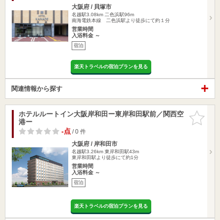
大阪府 / 貝塚市
名越駅3.08km
二色浜駅96m
南海電鉄本線 二色浜駅より徒歩にて約１分
営業時間
入浴料金 ～
宿泊
楽天トラベルの宿泊プランを見る
関連情報から探す
ホテルルートイン大阪岸和田ー東岸和田駅前／関西空
お気に入
港ー
りに追加
-点
/ 0 件
大阪府 / 岸和田市
名越駅3.26km
東岸和田駅43m
東岸和田駅より徒歩にて約1分
営業時間
入浴料金 ～
宿泊
楽天トラベルの宿泊プランを見る