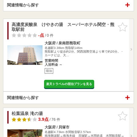
関連情報から探す
高濃度炭酸泉 けやきの湯 スーパーホテル関空・熊
お気に入
取駅前
りに追加
-点
/ 0 件
大阪府 / 泉南郡熊取町
名越駅3.38km
熊取駅146m
熊取駅より徒歩約2分。関西国際空港より車で約20分。・
カーナビは、大…
営業時間
入浴料金 ～
宿泊
楽天トラベルの宿泊プランを見る
関連情報から探す
松葉温泉 滝の湯
お気に入
りに追加
3.9点
/ 76 件
大阪府 / 貝塚市
名越駅4.73km
水間観音駅2.57km
南海難波駅→南海本線 貝塚駅→水間鉄道 水間観音駅→