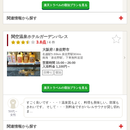
楽天トラベルの宿泊プランを見る
関連情報から探す
関空温泉ホテルガーデンパレス
お気に入
りに追加
3.8点
/ 4 件
大阪府 / 泉佐野市
名越駅5.69km
泉佐野駅904m
南海「泉佐野駅」下車無料送迎
営業時間 15:00～26:00
入浴料金 1,100円～
日帰り
宿泊
楽天トラベルの宿泊プランを見る
すごく良いです・・・！温泉質もよく、料理も美味しい。部屋も
きれいです。 そして・・・別料金ですがバレルサウナが貸し切れ
ま…
50代～
女性
関連情報から探す