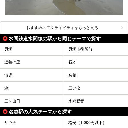
おすすめのアクティビティをもっと見る
水間鉄道水間線の駅から同じテーマで探す
貝塚
貝塚市役所前
近義の里
石才
清児
名越
森
三ツ松
三ヶ山口
水間観音
名越駅の人気テーマから探す
サウナ
格安（1,000円以下）