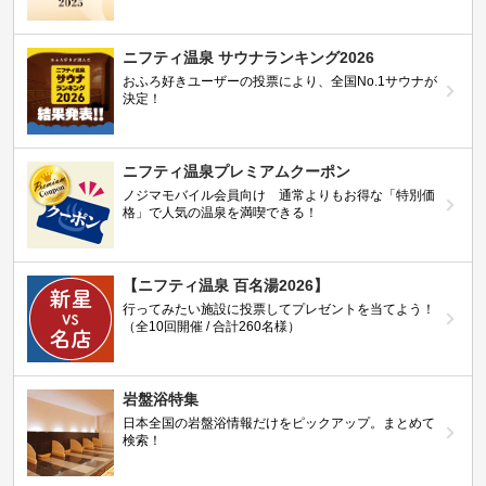
ニフティ温泉 サウナランキング2026
おふろ好きユーザーの投票により、全国No.1サウナが
決定！
ニフティ温泉プレミアムクーポン
ノジマモバイル会員向け 通常よりもお得な「特別価
格」で人気の温泉を満喫できる！
【ニフティ温泉 百名湯2026】
行ってみたい施設に投票してプレゼントを当てよう！
（全10回開催 / 合計260名様）
岩盤浴特集
日本全国の岩盤浴情報だけをピックアップ。まとめて
検索！