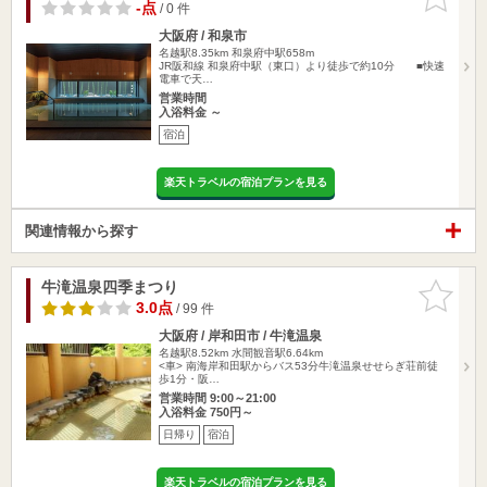
りに追加
-点
/ 0 件
大阪府 / 和泉市
名越駅8.35km
和泉府中駅658m
JR阪和線 和泉府中駅（東口）より徒歩で約10分 ■快速
電車で天…
営業時間
入浴料金 ～
宿泊
楽天トラベルの宿泊プランを見る
関連情報から探す
牛滝温泉四季まつり
お気に入
りに追加
3.0点
/ 99 件
大阪府 / 岸和田市 / 牛滝温泉
名越駅8.52km
水間観音駅6.64km
<車> 南海岸和田駅からバス53分牛滝温泉せせらぎ荘前徒
歩1分・阪…
営業時間 9:00～21:00
入浴料金 750円～
日帰り
宿泊
楽天トラベルの宿泊プランを見る