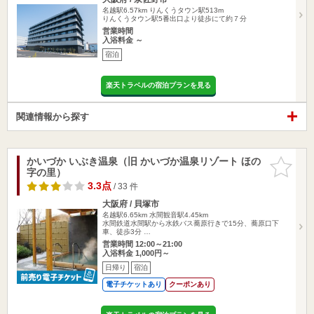
名越駅6.57km
りんくうタウン駅513m
りんくうタウン駅5番出口より徒歩にて約７分
営業時間
入浴料金 ～
宿泊
楽天トラベルの宿泊プランを見る
関連情報から探す
かいづか いぶき温泉（旧 かいづか温泉リゾート ほの
お気に入
字の里）
りに追加
3.3点
/ 33 件
大阪府 / 貝塚市
名越駅6.65km
水間観音駅4.45km
水間鉄道水間駅から水鉄バス蕎原行きで15分、蕎原口下
車、徒歩3分 …
営業時間 12:00～21:00
入浴料金 1,000円～
日帰り
宿泊
電子チケットあり
クーポンあり