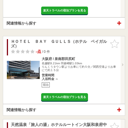
楽天トラベルの宿泊プランを見る
関連情報から探す
ＨＯＴＥＬ ＢＡＹ ＧＵＬＬＳ（ホテル ベイガル
お気に入
ズ）
りに追加
-点
/ 0 件
大阪府 / 泉南郡田尻町
名越駅8.21km
羽倉崎駅1.03km
りんくうタウン駅よりお車にて約５分／関西空港よりお車
にて約１５分
営業時間
入浴料金 ～
宿泊
楽天トラベルの宿泊プランを見る
関連情報から探す
天然温泉「旅人の湯」ホテルルートイン大阪和泉府中
お気に入