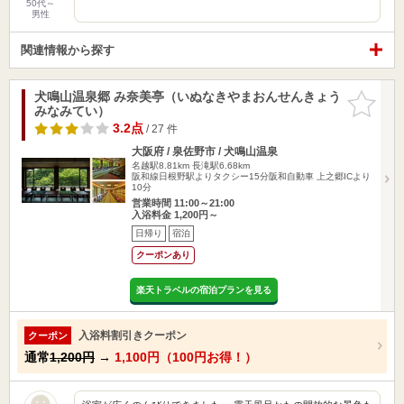
50代～
男性
関連情報から探す
犬鳴山温泉郷 み奈美亭（いぬなきやまおんせんきょう
お気に入
みなみてい）
りに追加
3.2点
/ 27 件
大阪府 / 泉佐野市 / 犬鳴山温泉
名越駅8.81km
長滝駅6.68km
阪和線日根野駅よりタクシー15分阪和自動車 上之郷ICより
10分
営業時間 11:00～21:00
入浴料金 1,200円～
日帰り
宿泊
クーポンあり
楽天トラベルの宿泊プランを見る
入浴料割引きクーポン
クーポン
通常
1,200円
→
1,100円（100円お得！）