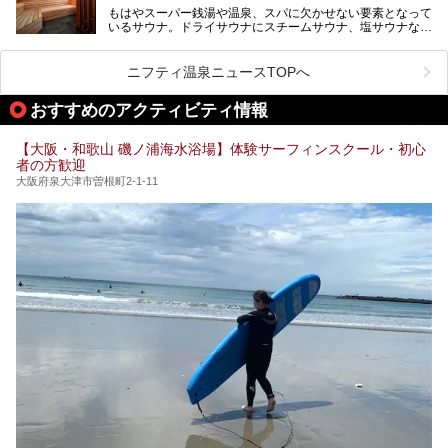
が施されており、その総工費はなんと13.5億円！
さらに館内でくつろぐだけでなく、隣接するビルにはカラオ
もはやスーパー銭湯や温泉、スパに欠かせない要素となって
大規模リニューアルの全容を確認すべく、リニューアルプレ
ケやボウリングといった遊び場もあり、友人同士やカップル
いるサウナ。ドライサウナにスチームサウナ、塩サウナな
オープンイベントに行ってきました！今回はそのリニューア
で“遊び+癒し”の一日を過ごすのにもぴったり。
ど、いくつか異なるタイプが楽しめたり、水風呂や外気浴ス
ル部分の概要をお届けします。
ペース、ロウリュウなど、心ゆくまで楽しむためのサービス
今回は、あるごの湯を訪問し、チムジルバンやお風呂、食事
が充実した施設も多くみられます。
ニフティ温泉ニュースTOPへ
処にいたるまで魅力をたっぷり堪能してきたので、その全容
を詳しく紹介します！
今回はそんなサウナにこだわった、大阪府内のオススメ温
おすすめのアクティビティ情報
泉・銭湯・スパを30件紹介したいと思います！
【大阪・和歌山 磯ノ浦海水浴場】体験サーフィンスクール・初心
者の方歓迎
大阪府泉大津市曽根町2-1-11