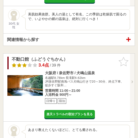
美肌効果抜群。美人の湯として有名。この季節は乾燥肌で困るの
で、いよやかの郷の温泉は、絶対に行くべき！
30代 女
性
関連情報から探す
不動口館（ふどうぐちかん）
お気に入
りに追加
3.4点
/ 39 件
大阪府 / 泉佐野市 / 犬鳴山温泉
名越駅8.78km
長滝駅6.62km
JR泉佐野駅南海バス犬鳴山行きで20～30分、終点下車、
徒歩すぐ阪和…
営業時間 11:00～21:00
入浴料金 900円～
日帰り
宿泊
楽天トラベルの宿泊プランを見る
あまり教えたくないほどに、とても癒される。