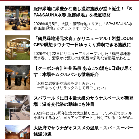
服部緑地に緑豊かな癒し温浴施設が堂々誕生！「S
PA&SAUNA水春 服部緑地」を徹底取材
2026年6月5日、大阪・服部緑地エリアに「SPA&SAUNA水
春 服部緑地」がグランドオープン。
当初の計画から約5年の時を経て誕生した本施設は、温泉・
「鶴見緑地湯元水春」がリニューアル！岩盤LOUN
サウナ・岩盤浴・フィットネス・ラウンジ・レストランなど
GEや瞑想サウナで一日ゆっくり満喫できる施設に
を融合した、これまでの“水春”のイメージをさらに進化させ
た大型ウェルネス施設です。
2026年4月22日にリニューアルオープンした「鶴見緑地湯
元水春」。源泉かけ流しのお風呂や多彩な岩盤浴があること
今回はオープン前の内覧会に参加し、館内のこだわりポイン
で人気の施設ですが、リニューアルを経てこれまで以上
トを徹底取材してきました。
に“一日中くつろげる場所”としてパワーアップしています。
サウナー注目の3種のサウナや160cmの深水風呂、没入感の
【クーポン有】神州温泉 あるごの湯を1日遊び尽く
高い岩盤浴エリア、日本最大の台数を誇る最新AIフィットネ
す！本場チムジルバンも徹底紹介
今回のリニューアルでは、新たに登場した瞑想サウナをはじ
スマシンなど、見どころ満載の館内を詳しくご紹介します。
め、岩盤浴エリアや休憩スペースの充実、レストランなど、
「お得に岩盤浴や温泉を楽しみたい」
見どころが盛りだくさん。日常の疲れを癒やしたい方はもち
「一日ゆっくりリラックスして過ごしたい」
ろん、休日にゆったり過ごしたい方にもぴったりの内容とな
そんな方におすすめなのが、クーポンを使ってお得に長時間
っています。
利用できる「神州温泉 あるごの湯」です。
スパワールドに日本最大級のサウナスペースが新登
本記事では、そんなリニューアル後の注目ポイントを詳しく
場！温冷交代浴の動線にも注目
あるごの湯は、大阪府豊中市にある日帰り温浴施設で、阪急
紹介します。これから「鶴見緑地湯元水春」に訪れる方や、
宝塚線「三国駅」から徒歩約10分とアクセスも良好です。
より満足度の高い過ごし方をしたい方はぜひお読みくださ
2023年には25周年記念の大規模リニューアルを経てホテル
チムジルバン（岩盤浴）を中心に、発汗・リラックス・漫画
い。
を新設するなど、日々アップデートし続けている「SPAWO
タイムまで満喫できる長時間滞在型の施設なので、一日中ゆ
RLD HOTEL＆RESORT」（以下スパワールド）。
ったりと過ごしたいときにおすすめ。大うちわやタオルによ
そんなスパワールドが2025年11月15日（土）に、新たな浴
る迫力ある熱波パフォーマンスも毎日行われており、“とと
大阪府でサウナがオススメの温泉・スパ・スーパー
室や日本最大級140人収容の大規模サウナを携えてリニュー
のう”体験をしっかり楽しめるのもポイントです。
銭湯30選
アルオープン！浴室である4F・6Fそれぞれにリニューアル