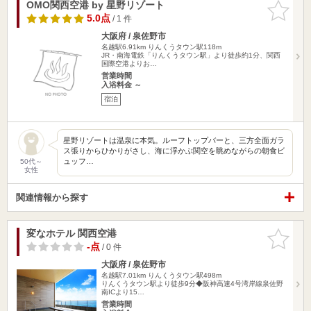
OMO関西空港 by 星野リゾート
お気に入
りに追加
5.0点
/ 1 件
大阪府 / 泉佐野市
名越駅6.91km
りんくうタウン駅118m
JR・南海電鉄「りんくうタウン駅」より徒歩約1分、関西
国際空港よりお…
営業時間
入浴料金 ～
宿泊
星野リゾートは温泉に本気。ルーフトップバーと、三方全面ガラ
ス張りからひかりがさし、海に浮かぶ関空を眺めながらの朝食ビ
ュッフ…
50代～
女性
関連情報から探す
変なホテル 関西空港
お気に入
りに追加
-点
/ 0 件
大阪府 / 泉佐野市
名越駅7.01km
りんくうタウン駅498m
りんくうタウン駅より徒歩9分◆阪神高速4号湾岸線泉佐野
南ICより15…
営業時間