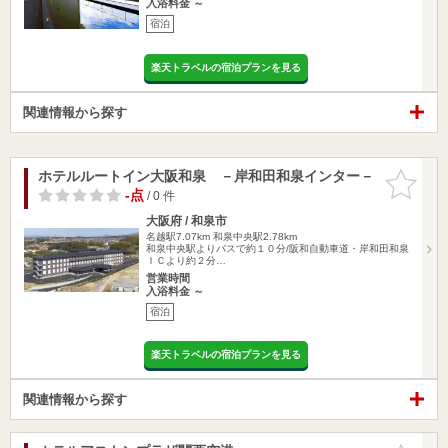
入浴料金 ～
宿泊
楽天トラベルの宿泊プランを見る
関連情報から探す
ホテルルートイン大阪和泉 －岸和田和泉インター－
お気に入
りに追加
-点
/ 0 件
大阪府 / 和泉市
名越駅7.07km
和泉中央駅2.78km
和泉中央駅よりバスで約１０分/阪和自動車道・岸和田和泉
ＩＣより約２分…
営業時間
入浴料金 ～
宿泊
楽天トラベルの宿泊プランを見る
関連情報から探す