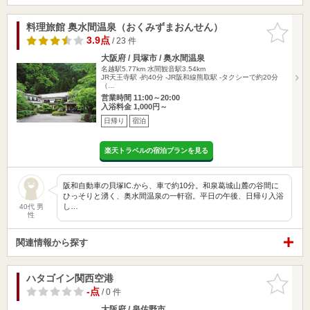
料理旅館 奥水間温泉（おくみずまおんせん）
お気に入
りに追加
3.9点
/ 23 件
大阪府 / 貝塚市 / 奥水間温泉
名越駅5.77km
水間観音駅3.54km
JR天王寺駅 -約40分 -JR阪和線熊取駅 -タクシーで約20分
（…
営業時間 11:00～20:00
入浴料金 1,000円～
日帰り
宿泊
楽天トラベルの宿泊プランを見る
阪和自動車の貝塚IC.から、車で約10分。和泉葛城山麓の谷間に
ひっそりと湧く、奥水間温泉の一軒宿。平日の午後、日帰り入浴
し…
40代 男
性
関連情報から探す
ハタゴイン関西空港
お気に入
りに追加
-点
/ 0 件
大阪府 / 泉佐野市