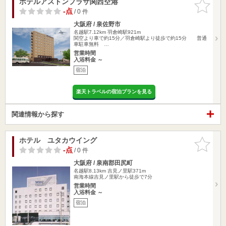
ホテルアストンプラザ関西空港
お気に入
りに追加
-点
/ 0 件
大阪府 / 泉佐野市
名越駅7.12km
羽倉崎駅921m
関空より車で約15分／羽倉崎駅より徒歩で約15分 普通
車駐車無料 …
営業時間
入浴料金 ～
宿泊
楽天トラベルの宿泊プランを見る
関連情報から探す
ホテル ユタカウイング
お気に入
りに追加
-点
/ 0 件
大阪府 / 泉南郡田尻町
名越駅8.13km
吉見ノ里駅371m
南海本線吉見ノ里駅から徒歩で7分
営業時間
入浴料金 ～
宿泊