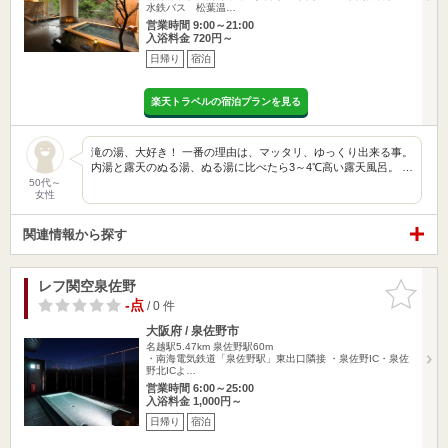
水鉄バス 松葉温…
営業時間 9:00～21:00
入浴料金 720円～
日帰り
宿泊
楽天トラベルの宿泊プランを見る
滝の湯、大好き！ 一番の理由は、マッタリ、ゆっくり出来る事。
内湯と露天のぬる湯、ぬる湯に比べたら3～4℃高い露天風呂。 …
50代～
女性
関連情報から探す
レフ関空泉佐野
お気に入
りに追加
-点
/ 0 件
大阪府 / 泉佐野市
名越駅5.47km
泉佐野駅60m
・南海電気鉄道「泉佐野駅」東出口隣接 ・泉佐野IC・泉佐
野北ICよ…
営業時間 6:00～25:00
入浴料金 1,000円～
日帰り
宿泊