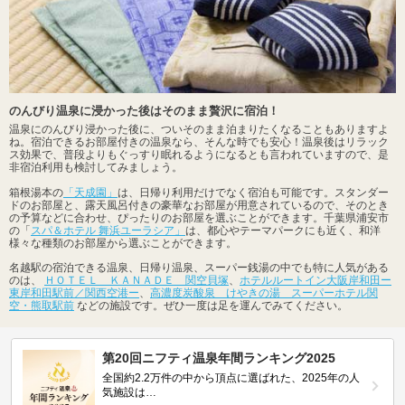
のんびり温泉に浸かった後はそのまま贅沢に宿泊！
温泉にのんびり浸かった後に、ついそのまま泊まりたくなることもありますよ
ね。宿泊できるお部屋付きの温泉なら、そんな時でも安心！温泉後はリラック
ス効果で、普段よりもぐっすり眠れるようになるとも言われていますので、是
非宿泊利用も検討してみましょう。
箱根湯本の
「天成園」
は、日帰り利用だけでなく宿泊も可能です。スタンダー
ドのお部屋と、露天風呂付きの豪華なお部屋が用意されているので、そのとき
の予算などに合わせ、ぴったりのお部屋を選ぶことができます。千葉県浦安市
の「
スパ＆ホテル 舞浜ユーラシア」
は、都心やテーマパークにも近く、和洋
様々な種類のお部屋から選ぶことができます。
名越駅の宿泊できる温泉、日帰り温泉、スーパー銭湯の中でも特に人気がある
のは、
ＨＯＴＥＬ ＫＡＮＡＤＥ 関空貝塚
、
ホテルルートイン大阪岸和田ー
東岸和田駅前／関西空港ー
、
高濃度炭酸泉 けやきの湯 スーパーホテル関
空・熊取駅前
などの施設です。ぜひ一度は足を運んでみてください。
第20回ニフティ温泉年間ランキング2025
全国約2.2万件の中から頂点に選ばれた、2025年の人
気施設は…